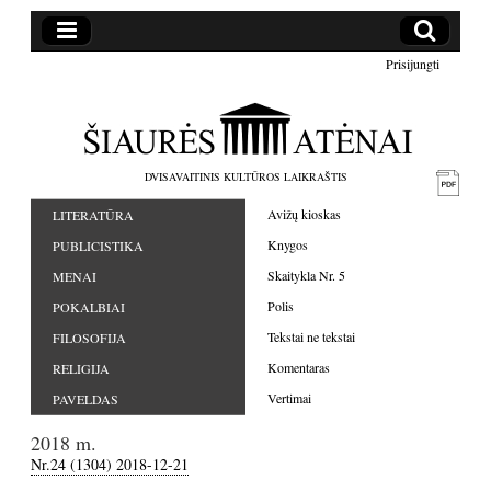
Prisijungti
DVISAVAITINIS KULTŪROS LAIKRAŠTIS
Avižų kioskas
LITERATŪRA
Knygos
PUBLICISTIKA
Skaitykla Nr. 5
MENAI
Polis
POKALBIAI
Tekstai ne tekstai
FILOSOFIJA
Komentaras
RELIGIJA
Vertimai
PAVELDAS
2018 m.
Nr.24 (1304) 2018-12-21