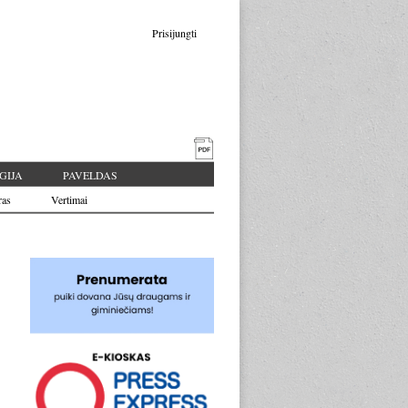
Prisijungti
GIJA
PAVELDAS
ras
Vertimai