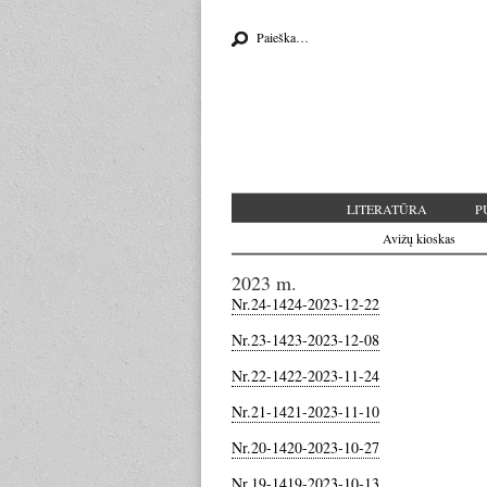
Search for:
LITERATŪRA
P
Avižų kioskas
2023 m.
Nr.24-1424-2023-12-22
Nr.23-1423-2023-12-08
Nr.22-1422-2023-11-24
Nr.21-1421-2023-11-10
Nr.20-1420-2023-10-27
Nr.19-1419-2023-10-13