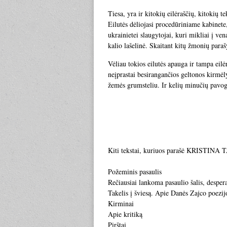
Tiesa, yra ir kitokių eilėraščių, kitokių te
Eilutės dėliojasi procedūriniame kabinete,
ukrainietei slaugytojai, kuri mikliai į ven
kalio lašelinė. Skaitant kitų žmonių paraš
Vėliau tokios eilutės apauga ir tampa eilė
neįprastai besirangančios geltonos kirmėly
žemės grumsteliu. Ir kelių minučių pavog
Kiti tekstai, kuriuos parašė KRISTI
Požeminis pasaulis
Rečiausiai lankoma pasaulio šalis, desperat
Takelis į šviesą. Apie Danės Zajco poezij
Kirminai
Apie kritiką
Pirštai