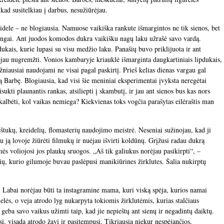
, kad susitelkiau į darbus, nesužiūrėjau.
dele – ne blogiausia. Namuose vaikiška rankute išmargintos ne tik sienos, bet
 langai. Ant juodos komodos dukra vaikišku nagų laku užrašė savo vardą.
dukais, kurie lupasi su visu medžio laku. Panašių buvo priklijuota ir ant
ėjau nugremžti. Vonios kambaryje kriauklė išmarginta daugkartiniais lipdukais,
ažniausiai naudojami ne visai pagal paskirtį. Prieš kelias dienas vargau gal
 Barbę. Blogiausia, kad visi šie meniniai eksperimentai įvyksta neregėtai
isukti plaunantis rankas, atsiliepti į skambutį, ir jau ant sienos bus kas nors
 kalbėti, kol vaikas nemiega? Kiekvienas toks vogčia parašytas eilėraštis man
tukų, kreidelių, flomasterių naudojimo meistrė. Neseniai sužinojau, kad ji
u ją lovoje žiūrėti filmukų ir nuėjau išvirti koldūnų. Grįžusi radau dukrą
s voliojosi jos plaukų sruogos. „Aš tik galiukus norėjau pasikirpti“, –
lčių, kurio gilumoje buvau paslėpusi manikiūrines žirklutes. Šalia nukirptų
u. Labai norėjau būti ta instagramine mama, kuri viską spėja, kurios namai
elės, o veja atrodo lyg nukarpyta tokiomis žirklutėmis, kurias stalčiaus
ba savo vaikus užimti taip, kad jie nepieštų ant sienų ir negadintų daiktų.
, visada atrodo žavi ir pasitempusi. Tikriausia niekur nespėjančios,