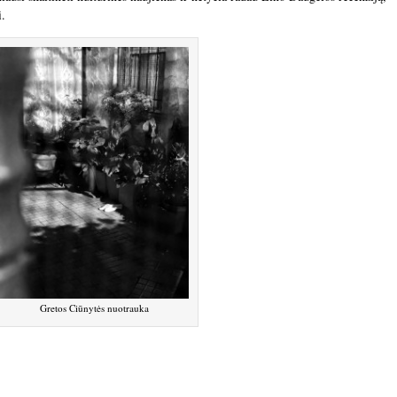
i.
Gretos Ciūnytės nuotrauka