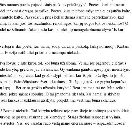
nčios mamos poetės pajuodusiais paakiais priešingybė. Poetės, kuri net neturi
odėl tenkinasi drėgna pamiške. Poetės, kuri telefone rašydama eiles jaučia kaltę,
ienintelė kaltė. Pavyzdžiui, prieš kelias dienas kaimynė papriekaištavo, kad
namį. Ir kam jos, tos rozalindos, reikalingos, kai jų uogos tokios neskanios? O
dėl už šiltnamio šakas tiesia kasmet niekaip nenugalabinama alyva? Iš kur
tėja ir dar poetė, turi namą, sodą, daržą ir paskolą, laiką normuoji. Kartais
etu. Poezija natūraliai prioritetu netampa niekada.
alvą šovusi eilutė kirba tol, kol būna užrašoma. Vėliau jos pagrindu eilėraštis
žudo kūrybą, greičiau jau atvirkščiai. Gyvendama gamtos apsuptyje, miestelyje,
miestiečiai, supratau, kad grožis slypi net ten, kur iš pirmo žvilgsnio jo nėra:
samanų išsimėčiusiuose žvėrių kauluose, šliužų apgraužtose grybų kepurėse,
ų lapų… Bet ar to grožio užtenka kūrybai? Bent jau man tai ne. Man reikia
dies, jokių sąžinės sopulių. O tai įmanoma tik tada, kai namai ir sklypas
visus laiškus ir užklausas atsakyta, projektiniai vertimai būna sklandūs.
a? Beveik niekada. Tad kūryba telkiasi toje pamiškėje ir aplimpa jos stebuklais.
Dirvoje neįprastai susirangiusi kirmėlytė. Staiga žiedais išsprogusi vyšnia.
 avietės. Visi šie vaizdai rado vietą mano eilėraščiuose – išspausdintuose ir