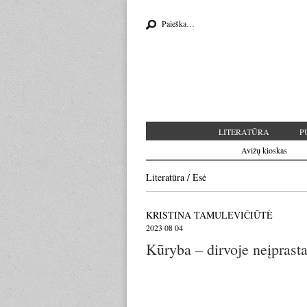
Search for:
LITERATŪRA
P
Avižų kioskas
Literatūra
/
Esė
KRISTINA TAMULEVIČIŪTĖ
2023 08 04
Kūryba – dirvoje neįprasta