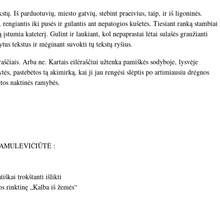
kstų. Iš parduotuvių, miesto gatvių, stebint praeivius, taip, ir iš ligoninės.
 rengiantis iki pusės ir gulantis ant nepatogios kušetės. Tiesiant ranką stambiai
ą įstumia kateterį. Gulint ir laukiant, kol nepaprastai lėtai sulašės graužianti
ytus tekstus ir mėginant suvokti tų tekstų ryšius.
raščiais. Arba ne. Kartais eilėraščiui užtenka pamiškės sodyboje, lysvėje
tės, pastebėtos tą akimirką, kai ji jau rengėsi slėptis po artimiausiu drėgnos
tos naktinės ramybės.
NA TAMULEVIČIŪTĖ :
iškai trokštanti išlikti
os rinktinę „Kalba iš žemės“