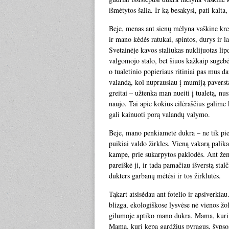
išmėtytos šalia. Ir ką besakysi, pati kalta
Beje, menas ant sienų mėlyna vaškine krei
ir mano kėdės ratukai, spintos, durys ir
Svetainėje kavos staliukas nuklijuotas lip
valgomojo stalo, bet šiuos kažkaip sugeb
o tualetinio popieriaus ritiniai pas mus d
valandą, kol nuprausiau į mumiją paverstą
greitai – užtenka man nueiti į tualetą, nus
naujo. Tai apie kokius eilėraščius galime
gali kainuoti porą valandų valymo.
Beje, mano penkiametė dukra – ne tik pieš
puikiai valdo žirkles. Vieną vakarą palika
kampe, prie sukarpytos paklodės. Ant žemė
pareiškė ji, ir tada pamačiau išverstą sta
dukters garbanų mėtėsi ir tos žirklutės.
Tąkart atsisėdau ant fotelio ir apsiverkia
blizga, ekologiškose lysvėse nė vienos žol
gilumoje aptiko mano dukra. Mama, kuri ge
Mama, kuri kepa gardžius pyragus, šypsosi