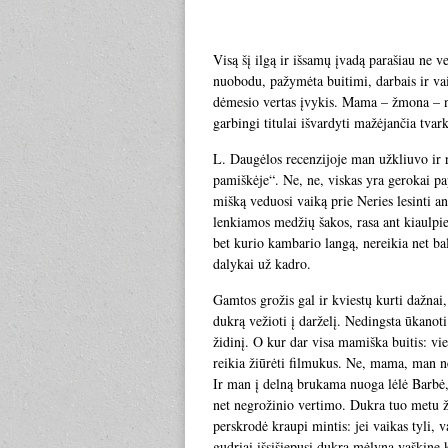
Visą šį ilgą ir išsamų įvadą parašiau ne 
nuobodu, pažymėta buitimi, darbais ir vai
dėmesio vertas įvykis. Mama – žmona – namų
garbingi titulai išvardyti mažėjančia tvark
L. Daugėlos recenzijoje man užkliuvo ir r
pamiškėje“. Ne, ne, viskas yra gerokai pa
mišką veduosi vaiką prie Neries lesinti a
lenkiamos medžių šakos, rasa ant kiaulpi
bet kurio kambario langą, nereikia net balk
dalykai už kadro.
Gamtos grožis gal ir kviestų kurti dažnai, 
dukrą vežioti į darželį. Nedingsta ūkanoti
židinį. O kur dar visa mamiška buitis: vie
reikia žiūrėti filmukus. Ne, mama, man ne
Ir man į delną brukama nuoga lėlė Barbė, 
net negrožinio vertimo. Dukra tuo metu 
perskrodė kraupi mintis: jei vaikas tyli, 
gudriai išsišiepusi dukra mėlyna vaškine k