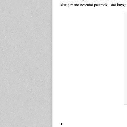
skirtą mano neseniai pasirodžiusiai knyga
●