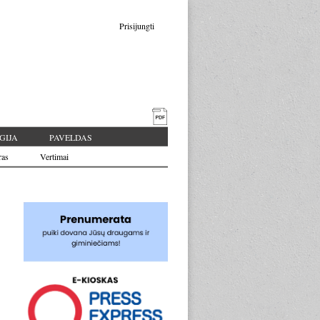
Prisijungti
GIJA
PAVELDAS
ras
Vertimai