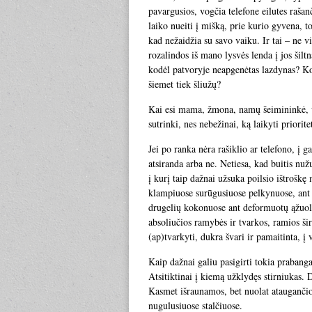
pavargusios, vogčia telefone eilutes raša
laiko nueiti į mišką, prie kurio gyvena, t
kad nežaidžia su savo vaiku. Ir tai – ne v
rozalindos iš mano lysvės lenda į jos šilt
kodėl patvoryje neapgenėtas lazdynas? Ko
šiemet tiek šliužų?
Kai esi mama, žmona, namų šeimininkė, ver
sutrinki, nes nebežinai, ką laikyti priorit
Jei po ranka nėra rašiklio ar telefono, į g
atsiranda arba ne. Netiesa, kad buitis nu
į kurį taip dažnai užsuka poilsio ištroškę 
klampiuose surūgusiuose pelkynuose, ant 
drugelių kokonuose ant deformuotų ąžuol
absoliučios ramybės ir tvarkos, ramios šir
(ap)tvarkyti, dukra švari ir pamaitinta, į 
Kaip dažnai galiu pasigirti tokia prabang
Atsitiktinai į kiemą užklydęs stirniukas. 
Kasmet išraunamos, bet nuolat ataugančios
nugulusiuose stalčiuose.