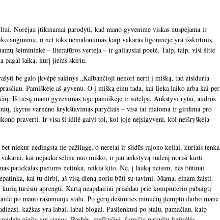
veltui. Norėjau įtikinamai parodyti, kad mano gyvenime viskas nuspėjama ir
ko auginimu, o net toks nemalonumas kaip vakaras ligoninėje yra išskirtinis,
 šeimininkė – literatūros vertėja – ir galiausiai poetė. Taip, taip, visi šitie
a pagal laiką, kurį jiems skiriu.
ašyti be galo įkvėpė sakinys „Kalbančioji nenori nerti į mišką, tad atsiduria
prasčiau. Pamiškėje aš gyvenu. O į mišką einu tada, kai lieka laiko arba kai per
nčių. Iš tiesų mano gyvenimas toje pamiškėje ir sutelpa. Ankstyvi rytai, audros
enių, įkyrus varnėno krykštavimas paryčiais – visa tai matoma ir girdima pro
ono praverti. Ir visa ši idilė gaivi tol, kol joje neįsigyveni, kol neišryškėja
bet niekur nedingsta tie pažliugę, o neretai ir slidūs rajono keliai, kuriais tenka
 vakarai, kai nejauka sėlina nuo miško, ir jau ankstyvą rudenį norisi kurti
nas patiekalas pietums netinka, reikia kito. Ne, į lauką neisim, nes būtinai
patinka, kai tu dirbi, aš visą dieną noriu būti su tavimi. Mama, einam žaisti.
kurią turėsiu aprengti. Kartą neapdairiai prisėdau prie kompiuterio pabaigti
žaidė po mano rašomuoju stalu. Po gerų dešimties minučių įtempto darbo mane
vadinasi, kažkas yra labai, labai blogai. Pasilenkusi po stalu, pamačiau, kaip
reidele piešia ant sienos. Barbės, meškučiai, šunyčių patrulių figūrėlės