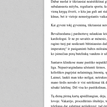
Dabar nuolat ir tikriausiai neatsitiktinai 
subalansuota mityba, reguliariu sportu, ko
vieną knygą išverti, o kita jau guli ant st
kūnas, bet ir vietoje nenustygstantis vaika
Kai gyveni tokį gyvenimą, tikriausiai ner
Bevažiuodama į parduotuvę sulaukiau šei
kardiologui. Ir ne po savaitės ar mėnesio
ragino tuoj pat susikrauti būtiniausius da
imperatorę“ ir pasigaminti baltos mišrain
ko įsimečiau porą buteliukų vandens ir už
Santaros klinikose mane pasitiko nepatikl
liga. Nepasivargindama užstumti širmos, gr
keliolikos pagrįstai nelaimingų žmonių, s
Laimei, laukti man teko neilgai, netrukus
mano širdis nerodo ir visi sutrikimai tik 
užsakė lašelinę. Dėl visa ko pasitikslinau
Tą dieną pirmą kartą apsidžiaugiau, deja, v
lovoje. Vakarėjo, procedūrinis ištuštėjo,
telefonas dar galutinai neišsikrovė, tad ė