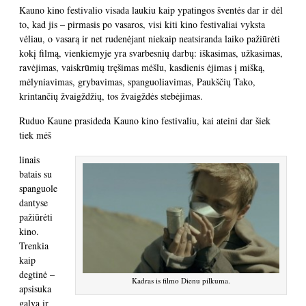
Kauno kino festivalio visada laukiu kaip ypatingos šventės dar ir dėl
to, kad jis – pirmasis po vasaros, visi kiti kino festivaliai vyksta
vėliau, o vasarą ir net rudenėjant niekaip neatsiranda laiko pažiūrėti
kokį filmą, vienkiemyje yra svarbesnių darbų: iškasimas, užkasimas,
ravėjimas, vaiskrūmių tręšimas mėšlu, kasdienis ėjimas į mišką,
mėlyniavimas, grybavimas, spanguoliavimas, Paukščių Tako,
krintančių žvaigždžių, tos žvaigždės stebėjimas.
Ruduo Kaune prasideda Kauno kino festivaliu, kai ateini dar šiek
tiek mėš
linais
batais su
spanguole
dantyse
pažiūrėti
kino.
Trenkia
kaip
degtinė –
Kadras is filmo Dienu pilkuma.
apsisuka
galva ir