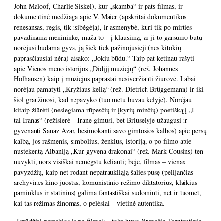
John Maloof, Charlie Siskel), kur „skamba“ ir pats filmas, ir
dokumentinė medžiaga apie V. Maier (apskritai dokumentikos
renesansas, regis, tik įsibėgėja), ir asmenybė, kuri tik po mirties
pavadinama menininke, maža to – į klausimą, ar ji to garsumo būtų
norėjusi būdama gyva, ją šiek tiek pažinojusieji (nes kitokių
paprasčiausiai nėra) atsako: „Jokiu būdu.“ Taip pat ketinau rašyti
apie Vienos meno istorijos „Didįjį muziejų“ (rež. Johannes
Holhausen) kaip į muziejus paprastai nesiveržianti žiūrovė. Labai
norėjau pamatyti „Kryžiaus kelią“ (rež. Dietrich Brüggemann) ir iki
šiol graužiuosi, kad nepavyko (tuo metu buvau kelyje). Norėjau
kitaip žiūrėti (neslegiama rūpesčių ir įkyrių minčių) poetiškąjį „I –
tai Iranas“ (režisierė – Irane gimusi, bet Briuselyje užaugusi ir
gyvenanti Sanaz Azar, besimokanti savo gimtosios kalbos) apie persų
kalbą, jos rašmenis, simbolius, ženklus, istoriją, o po filmo apie
nustekentą Albaniją „Kur gyvena drakonai“ (rež. Mark Cousins) ten
nuvykti, nors visiškai nemėgstu keliauti; beje, filmas – vienas
pavyzdžių, kaip net rodant nepatraukliąją šalies pusę (pelijančias
archyvines kino juostas, komunistinio režimo diktatorius, klaikius
paminklus ir statinius) galima fantastiškai sudominti, net ir tuomet,
kai tas režimas žinomas, o pelėsiai – vietinė autentika.
„Įspūdžiai persekios ir po filmo“ – toks buvo šiųmečio Tarptautinio