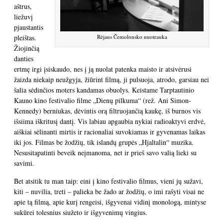
aštrus,
liežuvį
pjaustantis
pleištas.
Rėjaus Čemolonsko nuotrauka
Žiojinčią
danties
ertmę irgi įsiskaudo, nes į ją nuolat patenka maisto ir atsivėrusi
žaizda niekaip neužgyja, žiūrint filmą, ji pulsuoja, atrodo, garsiau nei
šalia sėdinčios moters kandamas obuolys. Keistame Tarptautinio
Kauno kino festivalio filme „Dienų pilkuma“ (rež. Ani Simon-
Kennedy) berniukas, dėvintis orą filtruojančią kaukę, iš burnos vis
išsiima iškritusį dantį. Vis labiau apgaubia nykiai radioaktyvi erdvė,
aiškiai sėlinanti mirtis ir racionaliai suvokiamas ir gyvenamas laikas
iki jos. Filmas be žodžių, tik islandų grupės „Hjaltalin“ muzika.
Nesusitapatinti beveik neįmanoma, net ir prieš savo valią lieki su
savimi.
Bet atsitik tu man taip: eini į kino festivalio filmus, vieni jų sužavi,
kiti – nuvilia, treti – palieka be žado ar žodžių, o imi rašyti visai ne
apie tą filmą, apie kurį rengeisi, išgyvenai vidinį monologą, mintyse
sukūrei tolesnius siužeto ir išgyvenimų vingius.