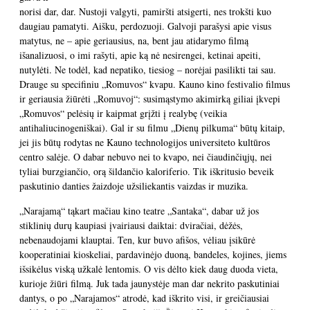
norisi dar, dar. Nustoji valgyti, pamiršti atsigerti, nes trokšti kuo
daugiau pamatyti. Aišku, perdozuoji. Galvoji parašysi apie visus
matytus, ne – apie geriausius, na, bent jau atidarymo filmą
išanalizuosi, o imi rašyti, apie ką nė nesirengei, ketinai apeiti,
nutylėti. Ne todėl, kad nepatiko, tiesiog – norėjai pasilikti tai sau.
Drauge su specifiniu „Romuvos“ kvapu. Kauno kino festivalio filmus
ir geriausia žiūrėti „Romuvoj“: susimąstymo akimirką giliai įkvepi
„Romuvos“ pelėsių ir kaipmat grįžti į realybę (veikia
antihaliucinogeniškai). Gal ir su filmu „Dienų pilkuma“ būtų kitaip,
jei jis būtų rodytas ne Kauno technologijos universiteto kultūros
centro salėje. O dabar nebuvo nei to kvapo, nei čiaudinčiųjų, nei
tyliai burzgiančio, orą šildančio kaloriferio. Tik iškritusio beveik
paskutinio danties žaizdoje užsiliekantis vaizdas ir muzika.
„Narajamą“ tąkart mačiau kino teatre „Santaka“, dabar už jos
stiklinių durų kaupiasi įvairiausi daiktai: dviračiai, dėžės,
nebenaudojami klauptai. Ten, kur buvo afišos, vėliau įsikūrė
kooperatiniai kioskeliai, pardavinėjo duoną, bandeles, kojines, jiems
išsikėlus viską užkalė lentomis. O vis dėlto kiek daug duoda vieta,
kurioje žiūri filmą. Juk tada jaunystėje man dar nekrito paskutiniai
dantys, o po „Narajamos“ atrodė, kad iškrito visi, ir greičiausiai