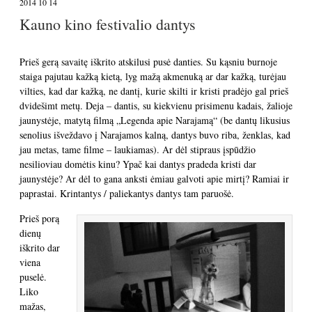
2014 10 14
Kauno kino festivalio dantys
Prieš gerą savaitę iškrito atskilusi pusė danties. Su kąsniu burnoje
staiga pajutau kažką kietą, lyg mažą akmenuką ar dar kažką, turėjau
vilties, kad dar kažką, ne dantį, kurie skilti ir kristi pradėjo gal prieš
dvidešimt metų. Deja – dantis, su kiekvienu prisimenu kadais, žalioje
jaunystėje, matytą filmą „Legenda apie Narajamą“ (be dantų likusius
senolius išveždavo į Narajamos kalną, dantys buvo riba, ženklas, kad
jau metas, tame filme – laukiamas). Ar dėl stipraus įspūdžio
nesilioviau domėtis kinu? Ypač kai dantys pradeda kristi dar
jaunystėje? Ar dėl to gana anksti ėmiau galvoti apie mirtį? Ramiai ir
paprastai. Krintantys / paliekantys dantys tam paruošė.
Prieš porą
dienų
iškrito dar
viena
puselė.
Liko
mažas,