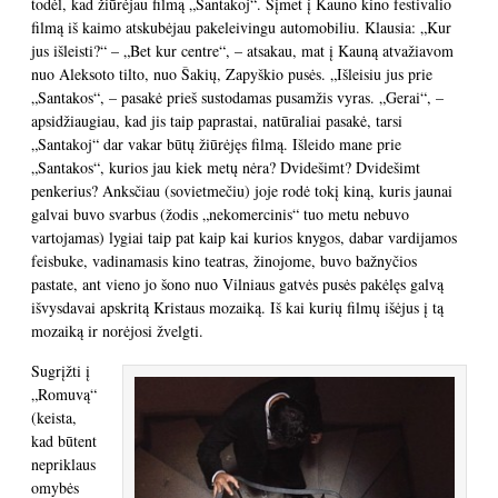
todėl, kad žiūrėjau filmą „Santakoj“. Šįmet į Kauno kino festivalio
filmą iš kaimo atskubėjau pakeleivingu automobiliu. Klausia: „Kur
jus išleisti?“ – „Bet kur centre“, – atsakau, mat į Kauną atvažiavom
nuo Aleksoto tilto, nuo Šakių, Zapyškio pusės. „Išleisiu jus prie
„Santakos“, – pasakė prieš sustodamas pusamžis vyras. „Gerai“, –
apsidžiaugiau, kad jis taip paprastai, natūraliai pasakė, tarsi
„Santakoj“ dar vakar būtų žiūrėjęs filmą. Išleido mane prie
„Santakos“, kurios jau kiek metų nėra? Dvidešimt? Dvidešimt
penkerius? Anksčiau (sovietmečiu) joje rodė tokį kiną, kuris jaunai
galvai buvo svarbus (žodis „nekomercinis“ tuo metu nebuvo
vartojamas) lygiai taip pat kaip kai kurios knygos, dabar vardijamos
feisbuke, vadinamasis kino teatras, žinojome, buvo bažnyčios
pastate, ant vieno jo šono nuo Vilniaus gatvės pusės pakėlęs galvą
išvysdavai apskritą Kristaus mozaiką. Iš kai kurių filmų išėjus į tą
mozaiką ir norėjosi žvelgti.
Sugrįžti į
„Romuvą“
(keista,
kad būtent
nepriklaus
omybės