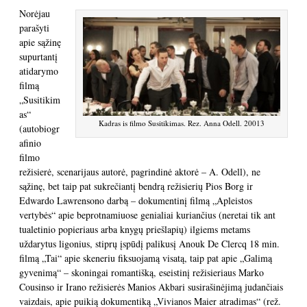
Norėjau
parašyti
apie sąžinę
supurtantį
atidarymo
filmą
„Susitikim
as“
Kadras is filmo Susitikimas. Rez. Anna Odell. 20013
(autobiogr
afinio
filmo
režisierė, scenarijaus autorė, pagrindinė aktorė – A. Odell), ne
sąžinę, bet taip pat sukrečiantį bendrą režisierių Pios Borg ir
Edwardo Lawrensono darbą – dokumentinį filmą „Apleistos
vertybės“ apie beprotnamiuose genialiai kuriančius (neretai tik ant
tualetinio popieriaus arba knygų priešlapių) ilgiems metams
uždarytus ligonius, stiprų įspūdį palikusį Anouk De Clercq 18 min.
filmą „Tai“ apie skeneriu fiksuojamą visatą, taip pat apie „Galimą
gyvenimą“ – skoningai romantišką, eseistinį režisieriaus Marko
Cousinso ir Irano režisierės Manios Akbari susirašinėjimą judančiais
vaizdais, apie puikią dokumentiką „Vivianos Maier atradimas“ (rež.