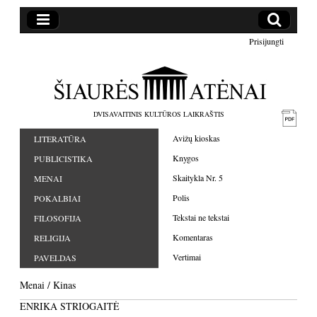
Prisijungti
DVISAVAITINIS KULTŪROS LAIKRAŠTIS
Avižų kioskas
LITERATŪRA
Knygos
PUBLICISTIKA
Skaitykla Nr. 5
MENAI
Polis
POKALBIAI
Tekstai ne tekstai
FILOSOFIJA
Komentaras
RELIGIJA
Vertimai
PAVELDAS
Menai
/
Kinas
ENRIKA STRIOGAITĖ