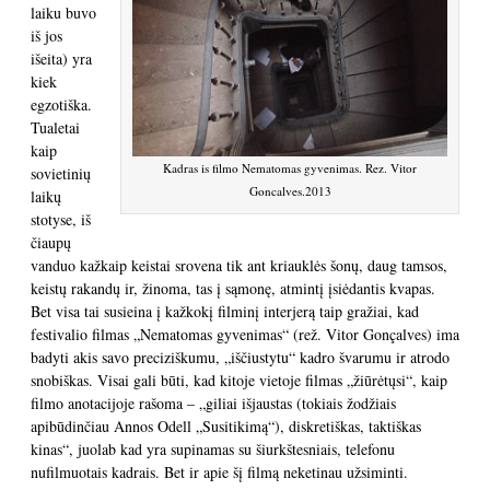
laiku buvo
iš jos
išeita) yra
kiek
egzotiška.
Tualetai
kaip
Kadras is filmo Nematomas gyvenimas. Rez. Vitor
sovietinių
Goncalves.2013
laikų
stotyse, iš
čiaupų
vanduo kažkaip keistai srovena tik ant kriauklės šonų, daug tamsos,
keistų rakandų ir, žinoma, tas į sąmonę, atmintį įsiėdantis kvapas.
Bet visa tai susieina į kažkokį filminį interjerą taip gražiai, kad
festivalio filmas „Nematomas gyvenimas“ (rež. Vitor Gonçalves) ima
badyti akis savo preciziškumu, „iščiustytu“ kadro švarumu ir atrodo
snobiškas. Visai gali būti, kad kitoje vietoje filmas „žiūrėtųsi“, kaip
filmo anotacijoje rašoma – „giliai išjaustas (tokiais žodžiais
apibūdinčiau Annos Odell „Susitikimą“), diskretiškas, taktiškas
kinas“, juolab kad yra supinamas su šiurkštesniais, telefonu
nufilmuotais kadrais. Bet ir apie šį filmą neketinau užsiminti.