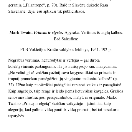
geraniją („Filantropė“, p. 70). Rašė ir Slavėnų dukrelė Rasa
Slavėnaitė; deja, esu aptikusi tik publicistikos.
Mark Twain.
.
Princas ir elgeta
Apysaka. Vertimas iš anglų kalbos.
Bad Salzuflen:
PLB Vokietijos Krašto valdybos leidinys, 1951. 192 p.
Negrabus vertimas, nenurodytas ir vertėjas – gal dirbta
kolektyvinėmis pastangomis. „Ir jis nusišypsojo sau, manydamas:
„Ne veltui gi aš vedžiau pažintį savo knygose tiktai su princais ir
truputį pramokau pamėgdžioti jų vingiuotas malonias kalbas!“ (p.
32). Užtat kaip nuoširdžiai pabėgėliai rūpinosi vaikais ir paaugliais!
Kaip sugebėjo, taip rengė ir leido jiems lietuviškas knygeles. Gražios
senovinės iliustracijos, perspausdintos, matyt, iš originalo. Marko
Twaino „Princą ir elgetą“ skaičiau vaikystėje – įsiminiau kaip
alegoriją, kad galima viską gauti ir viską prarasti, bet tai nesukuria
tapatybės.