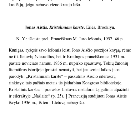
kas iš jų, jeigu nebuvo vieno kraujo lašo.
Jonas Aistis.
.
Kristaliniam karste
Eilės. Brooklyn,
N. Y.: išleista prel. Pranciškaus M. Juro lėšomis, 1957. 46 p.
Kunigas, ryžęsis savo lėšomis leisti Jono Aisčio poezijos knygą, rėmė
ne tik lietuvių šviesuolius, bet ir Kretingos pranciškonus: 1931 m.
pastatė noviciato namus, 1936 m. nupirko spaustuvę. Tokių žmonių
literatūros istorijoje įprastai nematyti, bet jau seniai laikas juos
parodyti. „Kristaliniam karste“ – paskutinis Aisčio eilėraščių
rinkinys; tais pačiais metais jis įsidarbina Kongreso bibliotekoje.
Kristalinis karstas – prarastos Lietuvos metafora. Ją galima atpažinti
ir eilėraštyje „Našlaitė“ (p. 25). Į Prancūziją studijuoti Jonas Aistis
išvyko 1936 m., iš ten į Lietuvą nebegrįžo.