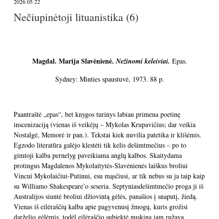
2026 05 22
Nečiupinėtoji lituanistika (6)
Magdal. Marija Slavėnienė.
Nežinomi keleiviai.
Epas.
Sydney: Minties spaustuvė, 1973. 88 p.
Paantraštė „epas“, bet knygos turinys labiau primena poetinę
inscenizaciją (vienas iš veikėjų – Mykolas Krupavičius; dar veikia
Nostalgė, Memorė ir pan.). Tekstai kiek nuvilia patetika ir klišėmis.
Egzodo literatūra galėjo klestėti tik kelis dešimtmečius – po to
gimtoji kalba pernelyg paveikiama anglų kalbos. Skaitydama
protingus Magdalenos Mykolaitytės-Slavėnienės laiškus broliui
Vincui Mykolaičiui-Putinui, esu mąsčiusi, ar tik nebus su ja taip kaip
su Williamo Shakespeare’o seseria. Septyniasdešimtmečio proga ji iš
Australijos siuntė broliui džiovintą gėlės, panašios į snaputį, žiedą.
Vienas iš eilėraščių kalba apie pagyvenusį žmogų, kuris grožisi
darželio gėlėmis, todėl eilėraščio subjektė nuskina jam ružavą