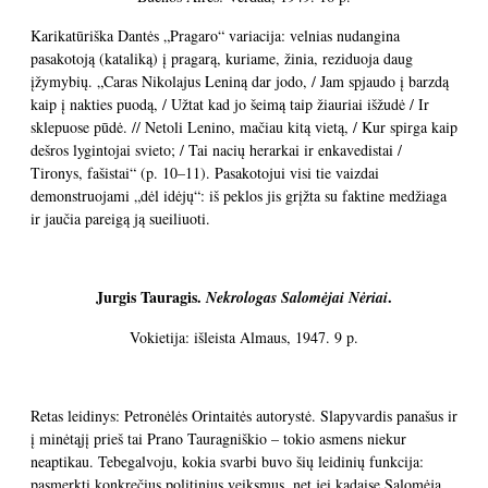
Karikatūriška Dantės „Pragaro“ variacija: velnias nudangina
pasakotoją (kataliką) į pragarą, kuriame, žinia, reziduoja daug
įžymybių. „Caras Nikolajus Leniną dar jodo, / Jam spjaudo į barzdą
kaip į nakties puodą, / Užtat kad jo šeimą taip žiauriai išžudė / Ir
sklepuose pūdė. // Netoli Lenino, mačiau kitą vietą, / Kur spirga kaip
dešros lygintojai svieto; / Tai nacių herarkai ir enkavedistai /
Tironys, fašistai“ (p. 10–11). Pasakotojui visi tie vaizdai
demonstruojami „dėl idėjų“: iš peklos jis grįžta su faktine medžiaga
ir jaučia pareigą ją sueiliuoti.
Jurgis Tauragis.
.
Nekrologas Salomėjai Nėriai
Vokietija: išleista Almaus, 1947. 9 p.
Retas leidinys: Petronėlės Orintaitės autorystė. Slapyvardis panašus ir
į minėtąjį prieš tai Prano Tauragniškio – tokio asmens niekur
neaptikau. Tebegalvoju, kokia svarbi buvo šių leidinių funkcija:
pasmerkti konkrečius politinius veiksmus, net jei kadaise Salomėja