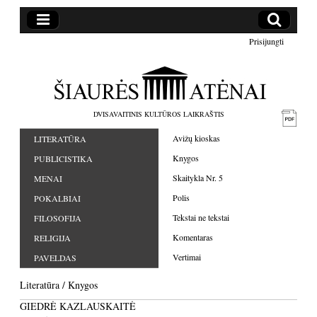
Prisijungti
DVISAVAITINIS KULTŪROS LAIKRAŠTIS
Avižų kioskas
LITERATŪRA
Knygos
PUBLICISTIKA
Skaitykla Nr. 5
MENAI
Polis
POKALBIAI
Tekstai ne tekstai
FILOSOFIJA
Komentaras
RELIGIJA
Vertimai
PAVELDAS
Literatūra
/
Knygos
GIEDRĖ KAZLAUSKAITĖ