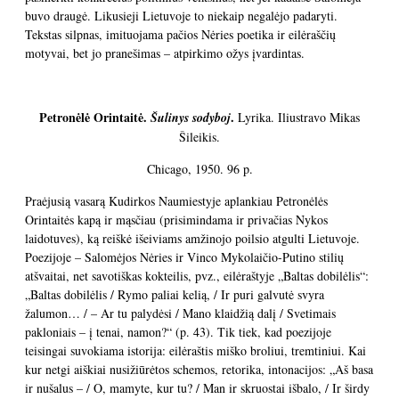
buvo draugė. Likusieji Lietuvoje to niekaip negalėjo padaryti.
Tekstas silpnas, imituojama pačios Nėries poetika ir eilėraščių
motyvai, bet jo pranešimas – atpirkimo ožys įvardintas.
Petronėlė Orintaitė.
.
Šulinys sodyboj
Lyrika. Iliustravo Mikas
Šileikis.
Chicago, 1950. 96 p.
Praėjusią vasarą Kudirkos Naumiestyje aplankiau Petronėlės
Orintaitės kapą ir mąsčiau (prisimindama ir privačias Nykos
laidotuves), ką reiškė išeiviams amžinojo poilsio atgulti Lietuvoje.
Poezijoje – Salomėjos Nėries ir Vinco Mykolaičio-Putino stilių
atšvaitai, net savotiškas kokteilis, pvz., eilėraštyje „Baltas dobilėlis“:
„Baltas dobilėlis / Rymo paliai kelią, / Ir puri galvutė svyra
žalumon… / – Ar tu palydėsi / Mano klaidžią dalį / Svetimais
pakloniais – į tenai, namon?“ (p. 43). Tik tiek, kad poezijoje
teisingai suvokiama istorija: eilėraštis miško broliui, tremtiniui. Kai
kur netgi aiškiai nusižiūrėtos schemos, retorika, intonacijos: „Aš basa
ir nušalus – / O, mamyte, kur tu? / Man ir skruostai išbalo, / Ir širdy