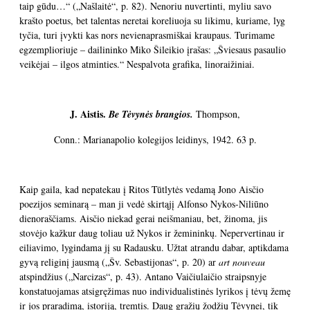
taip gūdu…“ („Našlaitė“, p. 82). Nenoriu nuvertinti, myliu savo
krašto poetus, bet talentas neretai koreliuoja su likimu, kuriame, lyg
tyčia, turi įvykti kas nors nevienaprasmiškai kraupaus. Turimame
egzemplioriuje – dailininko Miko Šileikio įrašas: „Šviesaus pasaulio
veikėjai – ilgos atminties.“ Nespalvota grafika, linoraižiniai.
J. Aistis.
Be Tėvynės brangios.
Thompson,
Conn.: Marianapolio kolegijos leidinys, 1942. 63 p.
Kaip gaila, kad nepatekau į Ritos Tūtlytės vedamą Jono Aisčio
poezijos seminarą – man ji vedė skirtąjį Alfonso Nykos-Niliūno
dienoraščiams. Aisčio niekad gerai neišmaniau, bet, žinoma, jis
stovėjo kažkur daug toliau už Nykos ir žemininkų. Nepervertinau ir
eiliavimo, lygindama jį su Radausku. Užtat atrandu dabar, aptikdama
gyvą religinį jausmą („Šv. Sebastijonas“, p. 20) ar
art nouveau
atspindžius („Narcizas“, p. 43). Antano Vaičiulaičio straipsnyje
konstatuojamas atsigręžimas nuo individualistinės lyrikos į tėvų žemę
ir jos praradimą, istoriją, tremtis. Daug gražių žodžių Tėvynei, tik