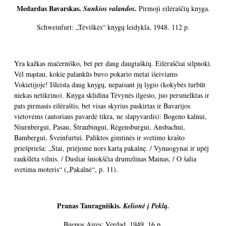
Medardas Bavarskas.
.
Sunkios valandos
Pirmoji eilėraščių knyga.
Schweinfurt: „Tėviškės“ knygų leidykla, 1948. 112 p.
Yra kažkas mačerniško, bet per daug daugtaškių. Eilėraščiai silpnoki.
Vėl mąstau, kokie palankūs buvo pokario metai išeiviams
Vokietijoje! Išleista daug knygų, nepaisant jų lygio (kokybės turbūt
niekas netikrino). Knyga sklidina Tėvynės ilgesio, juo persmelktas ir
pats pirmasis eilėraštis, bet visas skyrius paskirtas ir Bavarijos
vietovėms (autoriaus pavardė tikra, ne slapyvardis): Bogeno kalnui,
Niurnbergui, Pasau, Štraubingui, Rėgensburgui, Ansbachui,
Bambergui, Šveinfurtui. Paliktos gimtinės ir svetimo krašto
priešprieša: „Štai, priėjome nors kartą pakalnę. / Vynuogynai ir upėj
raukšlėta vilnis. / Dusliai šniokščia drumzlinas Mainas, / O šalia
svetima moteris“ („Pakalnė“, p. 11).
Pranas Tauragniškis.
Kelionė į Peklą.
Buenos Aires: Verdad, 1949. 16 p.