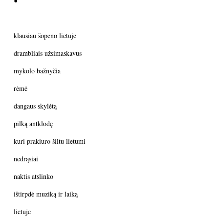
●
klausiau šopeno lietuje
drambliais užsimaskavus
mykolo bažnyčia
rėmė
dangaus skylėtą
pilką antklodę
kuri prakiuro šiltu lietumi
nedrąsiai
naktis atslinko
ištirpdė muziką ir laiką
lietuje