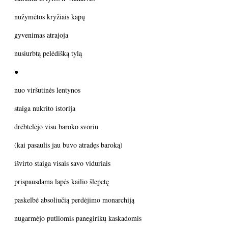
nužymėtos kryžiais kapų
gyvenimas atrajoja
nusiurbtą pelėdišką tylą
●
nuo viršutinės lentynos
staiga nukrito istorija
drėbtelėjo visu baroko svoriu
(kai pasaulis jau buvo atradęs baroką)
išvirto staiga visais savo viduriais
prispausdama lapės kailio šlepetę
paskelbė absoliučią perdėjimo monarchiją
nugarmėjo putliomis panegirikų kaskadomis