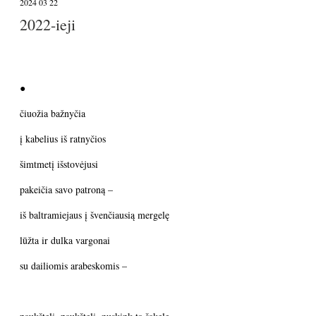
2024 03 22
2022-ieji
●
čiuožia bažnyčia
į kabelius iš ratnyčios
šimtmetį išstovėjusi
pakeičia savo patroną –
iš baltramiejaus į švenčiausią mergelę
lūžta ir dulka vargonai
su dailiomis arabeskomis –