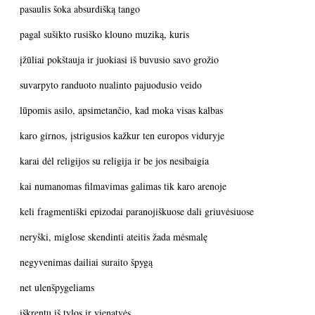
pasaulis šoka absurdišką tango
pagal sušikto rusiško klouno muziką, kuris
įžūliai pokštauja ir juokiasi iš buvusio savo grožio
suvarpyto randuoto nualinto pajuodusio veido
lūpomis asilo, apsimetančio, kad moka visas kalbas
karo girnos, įstrigusios kažkur ten europos viduryje
karai dėl religijos su religija ir be jos nesibaigia
kai numanomas filmavimas galimas tik karo arenoje
keli fragmentiški epizodai paranojiškuose dali griuvėsiuose
neryški, miglose skendinti ateitis žada mėsmalę
negyvenimas dailiai suraito špygą
net ulenšpygeliams
iškrentu iš tylos ir vienatvės