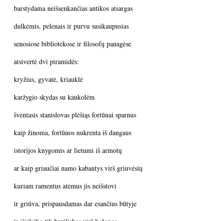
barstydama neišsenkančias antikos atsargas
dulkėmis, pelenais ir purvu susikaupusias
senosiose bibliotekose ir filosofų panagėse
atsivertė dvi piramidės:
kryžius, gyvatė, kriauklė
karžygio skydas su kaukolėm
šventasis stanislovas plėšiąs fortūnai sparnus
kaip žinoma, fortūnos nukrenta iš dangaus
istorijos knygomis ar lietumi iš armotų
ar kaip griaučiai namo kabantys virš griuvėsių
kuriam ramentus atėmus jis neišstovi
ir griūva, prispausdamas dar esančius būtyje