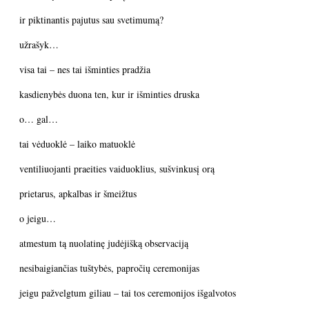
ir piktinantis pajutus sau svetimumą?
užrašyk…
visa tai – nes tai išminties pradžia
kasdienybės duona ten, kur ir išminties druska
o… gal…
tai vėduoklė – laiko matuoklė
ventiliuojanti praeities vaiduoklius, sušvinkusį orą
prietarus, apkalbas ir šmeižtus
o jeigu…
atmestum tą nuolatinę judėjišką observaciją
nesibaigiančias tuštybės, papročių ceremonijas
jeigu pažvelgtum giliau – tai tos ceremonijos išgalvotos