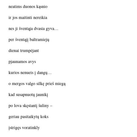
neatims duonos kąsnio
ir jos maitinti nereikia
nes ji šventąja dvasia gyva…
per šventąjį baltramiejų
dienai trumpėjant
pjaunamos avys
kurios nenueis į dangų…
o mergos valgo silkę prieš miegą
kad susapnuotų jaunikį
po lova skęstantį šuliny –
geriau pasitaikytų koks
įstrigęs voratinkly