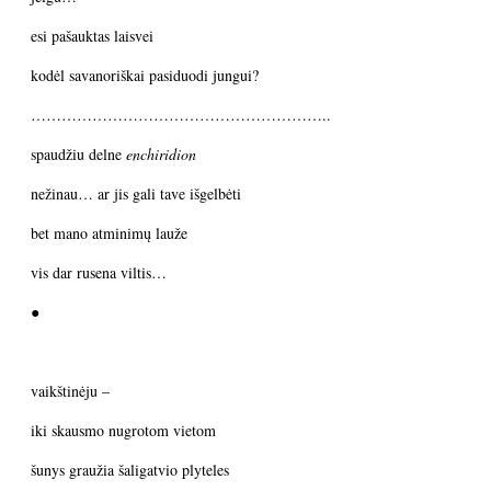
esi pašauktas laisvei
kodėl savanoriškai pasiduodi jungui?
…………………………………………………..
spaudžiu delne
enchiridion
nežinau… ar jis gali tave išgelbėti
bet mano atminimų lauže
vis dar rusena viltis…
●
vaikštinėju –
iki skausmo nugrotom vietom
šunys graužia šaligatvio plyteles