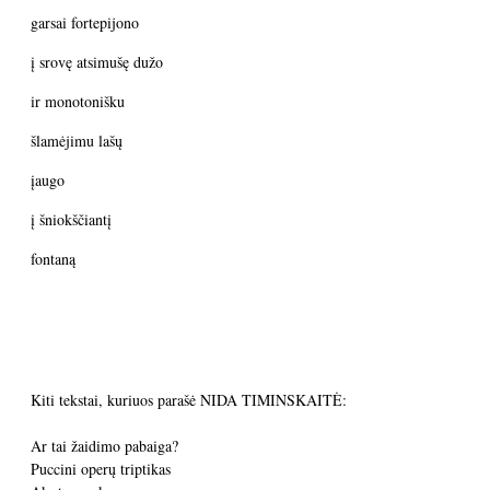
garsai fortepijono
į srovę atsimušę dužo
ir monotonišku
šlamėjimu lašų
įaugo
į šniokščiantį
fontaną
Kiti tekstai, kuriuos parašė NIDA TIMINSKAITĖ:
Ar tai žaidimo pabaiga?
Puccini operų triptikas