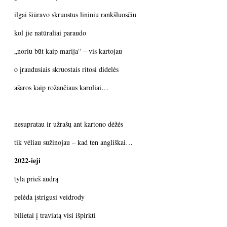
ilgai šiūravo skruostus lininiu rankšluosčiu
kol jie natūraliai paraudo
„noriu būt kaip marija“ – vis kartojau
o įraudusiais skruostais ritosi didelės
ašaros kaip rožančiaus karoliai…
nesupratau ir užrašų ant kartono dėžės
tik vėliau sužinojau – kad ten angliškai…
2022-ieji
tyla prieš audrą
pelėda įstrigusi veidrody
bilietai į traviatą visi išpirkti