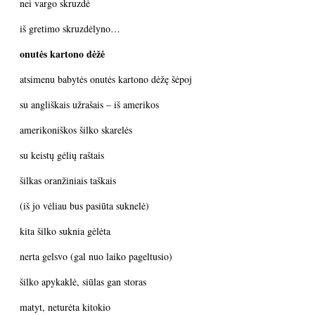
nei vargo skruzdė
iš gretimo skruzdėlyno…
onutės kartono dėžė
atsimenu babytės onutės kartono dėžę šėpoj
su angliškais užrašais – iš amerikos
amerikoniškos šilko skarelės
su keistų gėlių raštais
šilkas oranžiniais taškais
(iš jo vėliau bus pasiūta suknelė)
kita šilko suknia gėlėta
nerta gelsvo (gal nuo laiko pageltusio)
šilko apykaklė, siūlas gan storas
matyt, neturėta kitokio