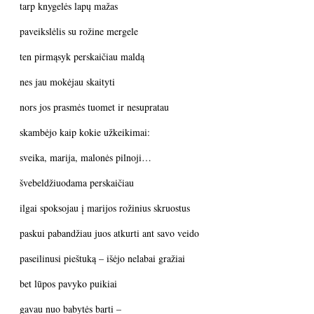
tarp knygelės lapų mažas
paveikslėlis su rožine mergele
ten pirmąsyk perskaičiau maldą
nes jau mokėjau skaityti
nors jos prasmės tuomet ir nesupratau
skambėjo kaip kokie užkeikimai:
sveika, marija, malonės pilnoji…
švebeldžiuodama perskaičiau
ilgai spoksojau į marijos rožinius skruostus
paskui pabandžiau juos atkurti ant savo veido
paseilinusi pieštuką – išėjo nelabai gražiai
bet lūpos pavyko puikiai
gavau nuo babytės barti –