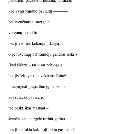
paukšteli, paukšteli, nuskink tą šakelę
kad vynu vanduo pavirstų ———–
bet švenčiausiai mergelei
vargonų nereikia
nes ji vis tiek keliauja į dangų…
o per šventąjį baltramiejų gandras išskris
(kad išskris – tai visai neblogai)
bet jis šeimynos pavakarius išsineš
ir šeimynai gaspadinė jų nebeduos
kol sulauks pavasario
tad praktiškai mąstant –
švenčiausia mergelė turbūt geriau
nes ji ne tokia kaip toji pikta gaspadinė –