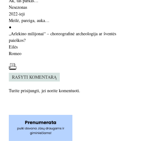
Ak, tas parkas…
Nesezonas
2022-ieji
Meilė, pareiga, auka…
●
„Arlekino milijonai“ – choreografinė archeologija ar šventės
paieškos?
Eilės
Romeo
RAŠYTI KOMENTARĄ
Turite
prisijungti
, jei norite komentuoti.