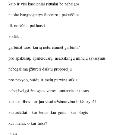
kaip ir visi kasdieniai ritualai be pabaigos
nuolat banguojantys iš centro į pakraščius…
tik norėčiau paklausti –
kodėl…
garbinat tuos, kurių neturėtumėt garbinti?
pro apakusių, apsileidusių, neatsakingų minčių sąvašynus
nebegalima įžiūrėti daiktų proporcijų
pro pavydo, vaidų ir melų purviną stiklą
nebeįžvelgsi žmogaus vertės, santarvės ir tiesos
kur tos ribos – ar jau visai užsimurzino ir išsitrynė?
kur aukštai – kur žemai, kur gėris – kur blogis
kur melas, o kur tiesa?
jeigu…