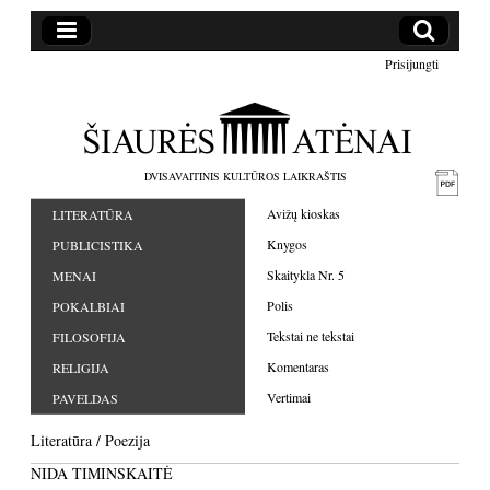
Prisijungti
DVISAVAITINIS KULTŪROS LAIKRAŠTIS
Avižų kioskas
LITERATŪRA
Knygos
PUBLICISTIKA
Skaitykla Nr. 5
MENAI
Polis
POKALBIAI
Tekstai ne tekstai
FILOSOFIJA
Komentaras
RELIGIJA
Vertimai
PAVELDAS
Literatūra
/
Poezija
NIDA TIMINSKAITĖ