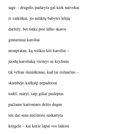
sagė – drugelis padaryta gal kiek naivokai
ir vaikiškai, jis netiktų babytės lelijų
daržely, bet tinka prie šilko skaros
gintariniai karoliai
nesupratau, ką reiškia kiti karoliai –
juodų karoliukų vėrinys su kryžium
tik vėliau išsiaiškinau, kad tai rožančius –
skambėjo kažkaip nepadoriai
todėl, matyt, taip giliai paslėptas
pačiame kartoninės dėžės dugne
ten dar sena nučiurusi suskaityta
knygelė – kai kurie lapai vos laikosi