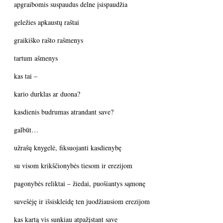
apgraibomis suspaudus delne įsispaudžia
geležies apkaustų raštai
graikiško rašto rašmenys
tartum ašmenys
kas tai –
kario durklas ar duona?
kasdienis budrumas atrandant save?
galbūt…
užrašų knygelė, fiksuojanti kasdienybę
su visom krikščionybės tiesom ir erezijom
pagonybės reliktai – žiedai, puošiantys sąmonę
suvešėję ir išsiskleidę ten juodžiausiom erezijom
kas kartą vis sunkiau atpažįstant save