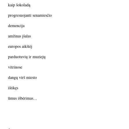
kaip šokoladą
progresuojanti senamiesčio
demencija
amžinas įšalas
europos aikštėj
parduotuvių ir muziejų
vitrinose
dangų virš miesto
ištikęs
ūmus išbėrimas…