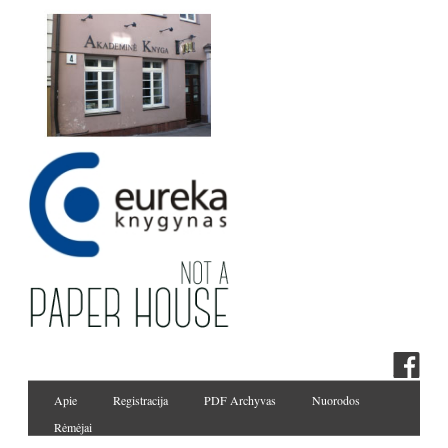
Apie
Registracija
PDF Archyvas
Nuorodos
Rėmėjai