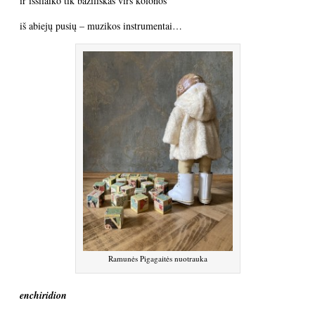
ir išsilaiko tik baziliskas virš kolonos
iš abiejų pusių – muzikos instrumentai…
Ramunės Pigagaitės nuotrauka
enchiridion