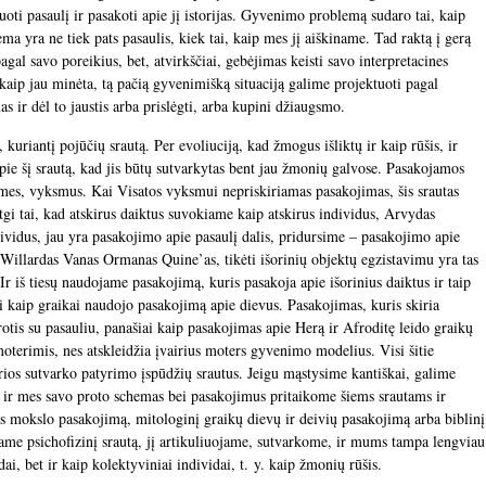
uoti pasaulį ir pasakoti apie jį istorijas. Gyvenimo problemą sudaro tai, kaip
ema yra ne tiek pats pasaulis, kiek tai, kaip mes jį aiškiname. Tad raktą į gerą
 pagal savo poreikius, bet, atvirkščiai, gebėjimas keisti savo interpretacines
kaip jau minėta, tą pačią gyvenimišką situaciją galime projektuoti pagal
as ir dėl to jaustis arba prislėgti, arba kupini džiaugsmo.
uriantį pojūčių srautą. Per evoliuciją, kad žmogus išliktų ir kaip rūšis, ir
 apie šį srautą, kad jis būtų sutvarkytas bent jau žmonių galvose. Pasakojamos
tėkmes, vyksmus. Kai Visatos vyksmui nepriskiriamas pasakojimas, šis srautas
etgi tai, kad atskirus daiktus suvokiame kaip atskirus individus, Arvydas
dividus, jau yra pasakojimo apie pasaulį dalis, pridursime – pasakojimo apie
ė Willardas Vanas Ormanas Quine’as, tikėti išorinių objektų egzistavimu yra tas
 Ir iš tiesų naudojame pasakojimą, kuris pasakoja apie išorinius daiktus ir taip
giai kaip graikai naudojo pasakojimą apie dievus. Pasakojimas, kuris skiria
otis su pasauliu, panašiai kaip pasakojimas apie Herą ir Afroditę leido graikų
moterimis, nes atskleidžia įvairius moters gyvenimo modelius. Visi šitie
rios sutvarko patyrimo įspūdžių srautus. Jeigu mąstysime kantiškai, galime
i, ir mes savo proto schemas bei pasakojimus pritaikome šiems srautams ir
 mokslo pasakojimą, mitologinį graikų dievų ir deivių pasakojimą arba biblinį
ame psichofizinį srautą, jį artikuliuojame, sutvarkome, ir mums tampa lengviau
ai, bet ir kaip kolektyviniai individai, t. y. kaip žmonių rūšis.