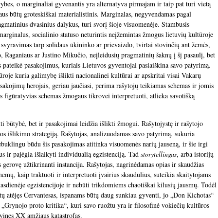
rybes, o marginaliai gyvenantis yra alternatyva pirmajam ir taip pat turi vietą
aus būtų groteskiškai materialistinis. Marginalas, negyvendamas pagal
gmatinius dvasinius dalykus, turi svorį šioje visuomenėje. Stambusis
r marginalus, socialinio statuso neturintis neįžemintas žmogus lietuvių kultūroje
svyravimas tarp solidaus ūkininko ar prievaizdo, tvirtai stovinčių ant žemės,
, Raganiaus ar Justino Mikučio, neįleidusių pragmatinių šaknų į šį pasaulį, bet
s pateikė pasakojimus, kuriais Lietuvos gyventojai pasiaiškina savo patyrimą.
roje kuria galimybę išlikti nacionalinei kultūrai ar apskritai visai Vakarų
asakojimų herojais, geriau jaučiasi, perima rašytojų teikiamas schemas ir jomis
s figūratyvias schemas žmogaus tikrovei interpretuoti, atlieka savotišką
 būtybė, bet ir pasakojimai leidžia išlikti žmogui. Rašytojystę ir rašytojo
os išlikimo strategiją. Rašytojas, analizuodamas savo patyrimą, sukuria
stebuklingu būdu šis pasakojimas atitinka visuomenės narių jauseną, ir šie irgi
s ir pajėgia išlaikyti individualią egzistenciją. Tad
storytellingas
, arba istorijų
gerovę užtikrinanti instancija. Rašytojas, nagrinėdamas opias ir skaudžias
mų, kaip traktuoti ir interpretuoti įvairius skaudulius, suteikia skaitytojams
kasdienėje egzistencijoje ir nebūti trikdomiems chaotiškai kilusių jausmų. Todėl
ūtų atėjęs Cervantesas, ispanams būtų daug sunkiau gyventi, jo „Don Kichotas“
„Grynojo proto kritika“, kuri savo ruožtu yra ir filosofinė vokiečių kultūros
yvines XX amžiaus katastrofas.