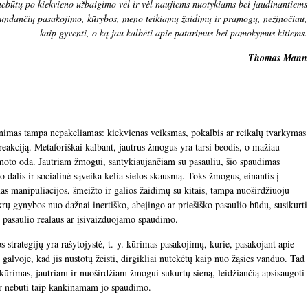
 nebūtų po kiekvieno užbaigimo vėl ir vėl naujiems nuotykiams bei jaudinantiems
 gundančių pasakojimo, kūrybos, meno teikiamų žaidimų ir pramogų, nežinočiau,
kaip gyventi, o ką jau kalbėti apie patarimus bei pamokymus kitiems.
Thomas Mann
nimas tampa nepakeliamas: kiekvienas veiksmas, pokalbis ar reikalų tvarkymas
 reakciją. Metaforiškai kalbant, jautrus žmogus yra tarsi beodis, o mažiau
moto oda. Jautriam žmogui, santykiaujančiam su pasauliu, šio spaudimas
 dalis ir socialinė sąveika kelia sielos skausmą. Toks žmogus, einantis į
mas manipuliacijos, šmeižto ir galios žaidimų su kitais, tampa nuoširdžiuoju
krų gynybos nuo dažnai inertiško, abejingo ar priešiško pasaulio būdų, susikurti
io pasaulio realaus ar įsivaizduojamo spaudimo.
strategijų yra rašytojystė, t. y. kūrimas pasakojimų, kurie, pasakojant apie
o galvoje, kad jis nustotų žeisti, dirgikliai nutekėtų kaip nuo žąsies vanduo. Tad
 kūrimas, jautriam ir nuoširdžiam žmogui sukurtų sieną, leidžiančią apsisaugoti
 ir nebūti taip kankinamam jo spaudimo.