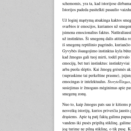
schemomis, yra ta, kad istorijose dirbam
Istorijos padeda pasitelkti pasaulio vaizd
Už loginį mąstymą atsakinga kaktos sme
svarbios ir emocijos, kuriamos už smegen
įsimena emocionalius faktus. Natūraliau
už instinktus. Ši smegenų dalis atitinka r
iš smegenų reptilinio pagrindo, kuriančio
Gyvybės išsaugojimo instinktas kyla būten
kad žmogus gali tuoj mirti, todėl privalo k
emocijų, bet turi instinktus: instinktyviai
arba puola slėptis. Kai žmogų grėsmės akiva
(supraskime tai perkeltine prasme), įsijun
emocingas ir intelektualus.
Storytellingas
susiejimas ir žmogaus mėginimas apie pas
smegenų zonų.
Nuo to, kaip žmogus pats sau ir kitiems p
nesveikų istorijų, kurios priverčia jaustis
drąsiems. Apie tą patį faktą galima papasa
vandens iki pusės pripiltą stiklinę, galime
jog turime ne pilną stiklinę, o tik pusę. 