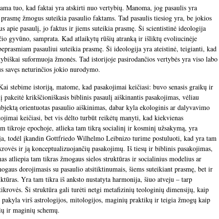
ama tuo, kad faktai yra atskirti nuo vertybių. Manoma, jog pasaulis yra
 prasmę žmogus suteikia pasaulio faktams. Tad pasaulis tiesiog yra, be jokios
 apie pasaulį, jo faktus ir jiems suteikia prasmę. Ši scientistinė ideologija
čio gyvūno, samprata. Kad atlaikytų rūšių atranką ir išliktų evoliucinėje
beprasmiam pasauliui suteikia prasmę. Ši ideologija yra ateistinė, teigianti, kad
vertybiškai suformuoja žmonės. Tad istorijoje pasirodančios vertybės yra viso labo
pus savęs neturinčios jokio nurodymo.
Kai stebime istoriją, matome, kad pasakojimai keičiasi: buvo senasis graikų ir
 pakeitė krikščioniškasis biblinis pasaulį aiškinantis pasakojimas, vėliau
ubjektą orientuotas pasaulio aiškinimas, dabar kyla ekologinis ar dalyvavimo
ojimai keičiasi, bet vis dėlto turbūt reikėtų manyti, kad kiekvienas
tam tikroje epochoje, atlieka tam tikrą socialinį ir kosminį užsakymą, yra
ija, todėl įkandin Gottfriedo Wilhelmo Leibnizo turime postuluoti, kad yra tam
ikrovės ir ją konceptualizuojančių pasakojimų. Iš tiesų ir biblinis pasakojimas,
s atliepia tam tikras žmogaus sielos struktūras ir socialinius modelius ar
ogaus dorojimasis su pasaulio atsitiktinumais, šiems suteikiant prasmę, bet ir
ktūras. Yra tam tikra iš anksto nustatyta harmonija, šiuo atveju – tarp
krovės. Ši struktūra gali turėti netgi metafizinių teologinių dimensijų, kaip
 pakyla virš astrologijos, mitologijos, maginių praktikų ir teigia žmogų kaip
nių ir maginių schemų.