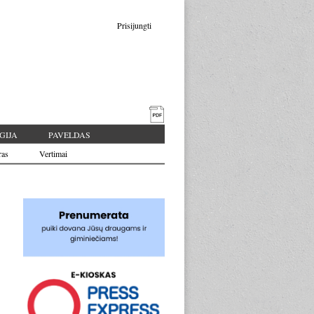
Prisijungti
GIJA
PAVELDAS
ras
Vertimai