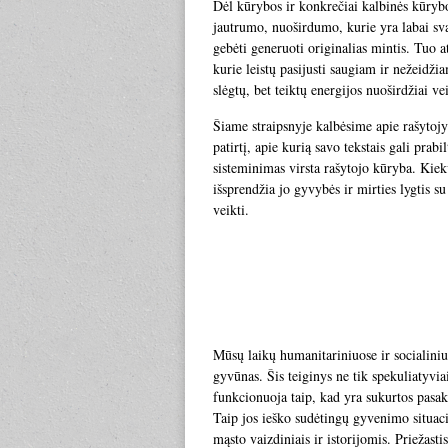
Dėl kūrybos ir konkrečiai kalbinės kūrybo
jautrumo, nuoširdumo, kurie yra labai svar
gebėti generuoti originalias mintis. Tuo at
kurie leistų pasijusti saugiam ir nežeidži
slėgtų, bet teiktų energijos nuoširdžiai ve
Šiame straipsnyje kalbėsime apie rašytojy
patirtį, apie kurią savo tekstais gali prabi
sisteminimas virsta rašytojo kūryba. Kiek
išsprendžia jo gyvybės ir mirties lygtis s
veikti.
Mūsų laikų humanitariniuose ir socialiniu
gyvūnas. Šis teiginys ne tik spekuliatyvi
funkcionuoja taip, kad yra sukurtos pasak
Taip jos ieško sudėtingų gyvenimo situac
mąsto vaizdiniais ir istorijomis. Priežast