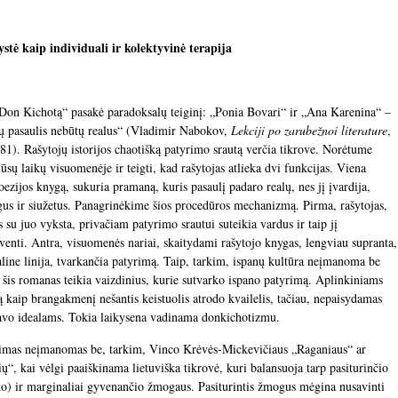
stė kaip individuali ir kolektyvinė terapija
Don Kichotą“ pasakė paradoksalų teiginį: „Ponia Bovari“ ir „Ana Karenina“ –
kų pasaulis nebūtų realus“ (Vladimir Nabokov,
Lekciji po zarubežnoi literature
,
1). Rašytojų istorijos chaotišką patyrimo srautą verčia tikrove. Norėtume
mūsų laikų visuomenėje ir teigti, kad rašytojas atlieka dvi funkcijas. Viena
ezijos knygą, sukuria pramaną, kuris pasaulį padaro realų, nes jį įvardija,
ogus ir siužetus. Panagrinėkime šios procedūros mechanizmą. Pirma, rašytojas,
 su juo vyksta, privačiam patyrimo srautui suteikia vardus ir taip jį
enti. Antra, visuomenės nariai, skaitydami rašytojo knygas, lengviau supranta,
line linija, tvarkančia patyrimą. Taip, tarkim, ispanų kultūra neįmanoma be
is romanas teikia vaizdinius, kurie sutvarko ispano patyrimą. Aplinkiniams
ą kaip brangakmenį nešantis keistuolis atrodo kvailelis, tačiau, nepaisydamas
as savo idealams. Tokia laikysena vadinama donkichotizmu.
venimas neįmanomas be, tarkim, Vinco Krėvės-Mickevičiaus „Raganiaus“ ar
, kai vėlgi paaiškinama lietuviška tikrovė, kuri balansuoja tarp pasiturinčio
ko) ir marginaliai gyvenančio žmogaus. Pasiturintis žmogus mėgina nusavinti