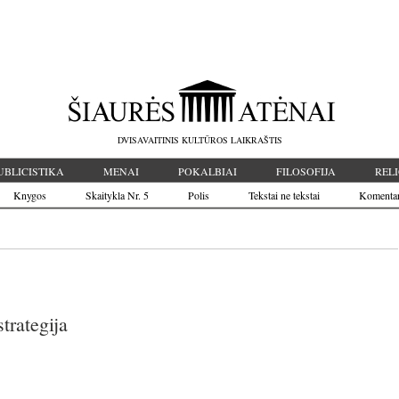
DVISAVAITINIS KULTŪROS LAIKRAŠTIS
UBLICISTIKA
MENAI
POKALBIAI
FILOSOFIJA
RELI
Knygos
Skaitykla Nr. 5
Polis
Tekstai ne tekstai
Komenta
trategija