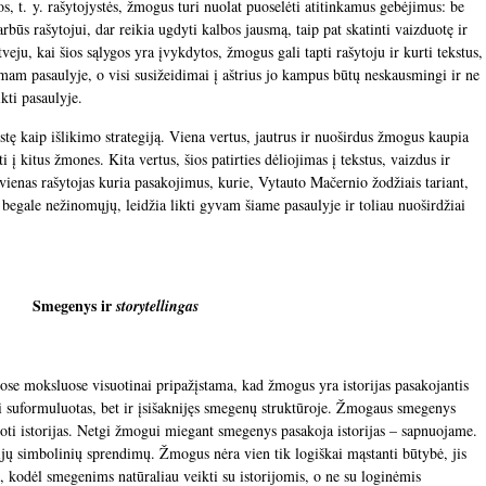
s, t. y. rašytojystės, žmogus turi nuolat puoselėti atitinkamus gebėjimus: be
būs rašytojui, dar reikia ugdyti kalbos jausmą, taip pat skatinti vaizduotę ir
veju, kai šios sąlygos yra įvykdytos, žmogus gali tapti rašytoju ir kurti tekstus,
amam pasaulyje, o visi susižeidimai į aštrius jo kampus būtų neskausmingi ir ne
ikti pasaulyje.
stę kaip išlikimo strategiją. Viena vertus, jautrus ir nuoširdus žmogus kaupia
lti į kitus žmones. Kita vertus, šios patirties dėliojimas į tekstus, vaizdus ir
vienas rašytojas kuria pasakojimus, kurie, Vytauto Mačernio žodžiais tariant,
u begale nežinomųjų, leidžia likti gyvam šiame pasaulyje ir toliau nuoširdžiai
Smegenys ir
storytellingas
ose moksluose visuotinai pripažįstama, kad žmogus yra istorijas pasakojantis
ai suformuluotas, bet ir įsišaknijęs smegenų struktūroje. Žmogaus smegenys
oti istorijas. Netgi žmogui miegant smegenys pasakoja istorijas – sapnuojame.
ijų simbolinių sprendimų. Žmogus nėra vien tik logiškai mąstanti būtybė, jis
is, kodėl smegenims natūraliau veikti su istorijomis, o ne su loginėmis