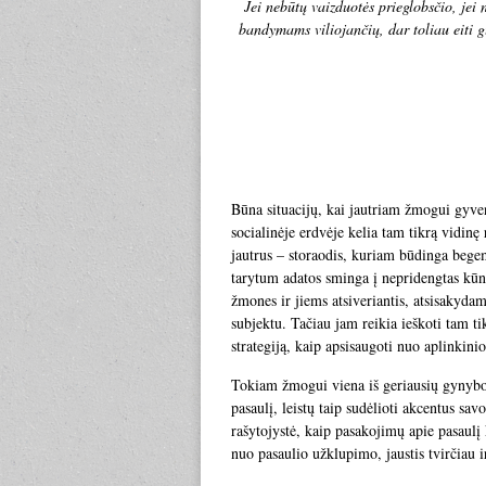
Jei nebūtų vaizduotės prieglobsčio, jei
bandymams viliojančių, dar toliau eiti
Būna situacijų, kai jautriam žmogui gyve
socialinėje erdvėje kelia tam tikrą vidinę
jautrus – storaodis, kuriam būdinga bege
tarytum adatos sminga į nepridengtas kūno
žmones ir jiems atsiveriantis, atsisakyda
subjektu. Tačiau jam reikia ieškoti tam ti
strategiją, kaip apsisaugoti nuo aplinkin
Tokiam žmogui viena iš geriausių gynybos 
pasaulį, leistų taip sudėlioti akcentus sav
rašytojystė, kaip pasakojimų apie pasaulį
nuo pasaulio užklupimo, jaustis tvirčiau