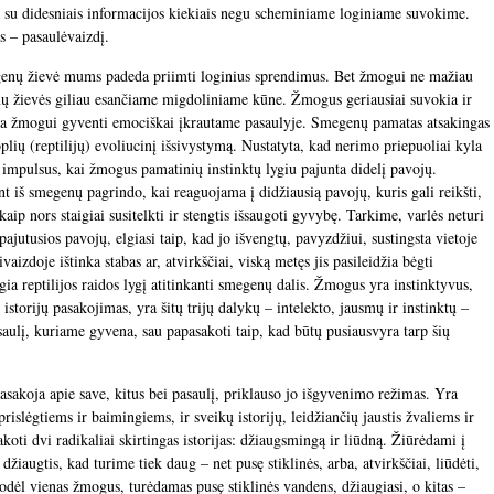
a su didesniais informacijos kiekiais negu scheminiame loginiame suvokime.
us – pasaulėvaizdį.
genų žievė mums padeda priimti loginius sprendimus. Bet žmogui ne mažiau
ų žievės giliau esančiame migdoliniame kūne. Žmogus geriausiai suvokia ir
sia žmogui gyventi emociškai įkrautame pasaulyje. Smegenų pamatas atsakingas
oplių (reptilijų) evoliucinį išsivystymą. Nustatyta, kad nerimo priepuoliai kyla
 impulsus, kai žmogus pamatinių instinktų lygiu pajunta didelį pavojų.
t iš smegenų pagrindo, kai reaguojama į didžiausią pavojų, kuris gali reikšti,
aip nors staigiai susitelkti ir stengtis išsaugoti gyvybę. Tarkime, varlės neturi
 pajutusios pavojų, elgiasi taip, kad jo išvengtų, pavyzdžiui, sustingsta vietoje
izdoje ištinka stabas ar, atvirkščiai, viską metęs jis pasileidžia bėgti
gia reptilijos raidos lygį atitinkanti smegenų dalis. Žmogus yra instinktyvus,
, istorijų pasakojimas, yra šitų trijų dalykų – intelekto, jausmų ir instinktų –
aulį, kuriame gyvena, sau papasakoti taip, kad būtų pusiausvyra tarp šių
asakoja apie save, kitus bei pasaulį, priklauso jo išgyvenimo režimas. Yra
 prislėgtiems ir baimingiems, ir sveikų istorijų, leidžiančių jaustis žvaliems ir
koti dvi radikaliai skirtingas istorijas: džiaugsmingą ir liūdną. Žiūrėdami į
 džiaugtis, kad turime tiek daug – net pusę stiklinės, arba, atvirkščiai, liūdėti,
Kodėl vienas žmogus, turėdamas pusę stiklinės vandens, džiaugiasi, o kitas –