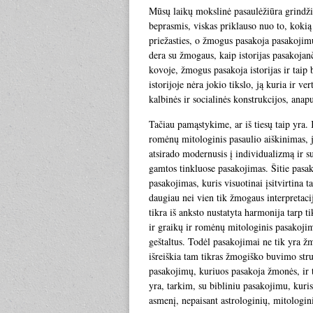
Mūsų laikų mokslinė pasaulėžiūra grindži
beprasmis, viskas priklauso nuo to, kokią
priežasties, o žmogus pasakoja pasakojimus
dera su žmogaus, kaip istorijas pasakojan
kovoje, žmogus pasakoja istorijas ir taip 
istorijoje nėra jokio tikslo, ją kuria ir 
kalbinės ir socialinės konstrukcijos, ana
Tačiau pamąstykime, ar iš tiesų taip yra. 
romėnų mitologinis pasaulio aiškinimas, jį
atsirado modernusis į individualizmą ir s
gamtos tinkluose pasakojimas. Šitie pasak
pasakojimas, kuris visuotinai įsitvirtina 
daugiau nei vien tik žmogaus interpretac
tikra iš anksto nustatyta harmonija tarp t
ir graikų ir romėnų mitologinis pasakojima
geštaltus. Todėl pasakojimai ne tik yra žm
išreiškia tam tikras žmogiško buvimo stru
pasakojimų, kuriuos pasakoja žmonės, ir ti
yra, tarkim, su bibliniu pasakojimu, kuris
asmenį, nepaisant astrologinių, mitologi