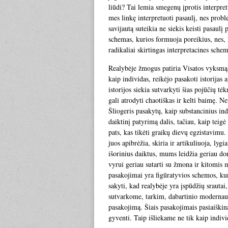
liūdi? Tai lemia smegenų įprotis interpret
mes linkę interpretuoti pasaulį, nes probl
savijautą suteikia ne siekis keisti pasaulį
schemas, kurios formuoja poreikius, nes, 
radikaliai skirtingas interpretacines schem
Realybėje žmogus patiria Visatos vyksmą, k
kaip individas, reikėjo pasakoti istorijas
istorijos siekia sutvarkyti šias pojūčių 
gali atrodyti chaotiškas ir kelti baimę. N
Šliogeris pasakytų, kaip substancinius in
daiktinį patyrimą dalis, tačiau, kaip teig
pats, kas tikėti graikų dievų egzistavimu.
juos apibrėžia, skiria ir artikuliuoja, ly
išorinius daiktus, mums leidžia geriau dor
vyrui geriau sutarti su žmona ir kitomis 
pasakojimai yra figūratyvios schemos, ku
sakyti, kad realybėje yra įspūdžių srauta
sutvarkome, tarkim, dabartinio modernaus
pasakojimą. Šiais pasakojimais pasiaiškin
gyventi. Taip išliekame ne tik kaip individ