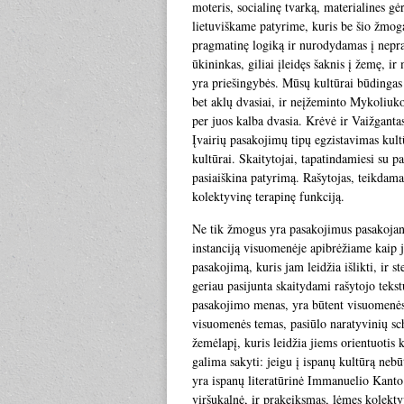
moteris, socialinę tvarką, materialines gė
lietuviškame patyrime, kuris be šio žmog
pragmatinę logiką ir nurodydamas į nepra
ūkininkas, giliai įleidęs šaknis į žemę, i
yra priešingybės. Mūsų kultūrai būdingas 
bet aklų dvasiai, ir neįžeminto Mykoliuko
per juos kalba dvasia. Krėvė ir Vaižganta
Įvairių pasakojimų tipų egzistavimas kultū
kultūrai. Skaitytojai, tapatindamiesi su p
pasiaiškina patyrimą. Rašytojas, teikdama
kolektyvinę terapinę funkciją.
Ne tik žmogus yra pasakojimus pasakojanti
instanciją visuomenėje apibrėžiame kaip j
pasakojimą, kuris jam leidžia išlikti, ir 
geriau pasijunta skaitydami rašytojo tekstu
pasakojimo menas, yra būtent visuomenės 
visuomenės temas, pasiūlo naratyvinių sche
žemėlapį, kuris leidžia jiems orientuotis 
galima sakyti: jeigu į ispanų kultūrą neb
yra ispanų literatūrinė Immanuelio Kanto 
viršukalnė, ir prakeiksmas, lėmęs kolekt