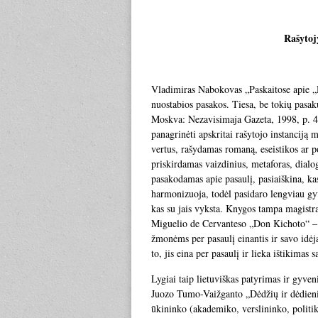
Rašytojy
Vladimiras Nabokovas „Paskaitose apie „
nuostabios pasakos. Tiesa, be tokių pasa
Moskva: Nezavisimaja Gazeta, 1998, p. 48
panagrinėti apskritai rašytojo instanciją 
vertus, rašydamas romaną, eseistikos ar po
priskirdamas vaizdinius, metaforas, dial
pasakodamas apie pasaulį, pasiaiškina, kas
harmonizuoja, todėl pasidaro lengviau gyv
kas su jais vyksta. Knygos tampa magistra
Miguelio de Cervanteso „Don Kichoto“ – š
žmonėms per pasaulį einantis ir savo idėj
to, jis eina per pasaulį ir lieka ištikim
Lygiai taip lietuviškas patyrimas ir gy
Juozo Tumo-Vaižganto „Dėdžių ir dėdienių“
ūkininko (akademiko, verslininko, politi