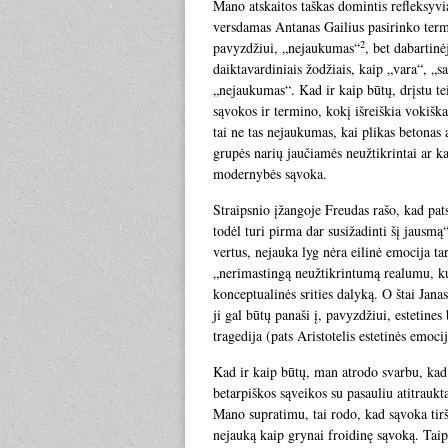
Mano atskaitos taškas domintis refleksy
versdamas Antanas Gailius pasirinko ter
2
pavyzdžiui, „nejaukumas“
, bet dabartinė
daiktavardiniais žodžiais, kaip „vara“, „s
„nejaukumas“. Kad ir kaip būtų, drįstu tei
sąvokos ir termino, kokį išreiškia vokišk
tai ne tas nejaukumas, kai plikas betonas
grupės narių jaučiamės neužtikrintai ar k
modernybės sąvoka.
Straipsnio įžangoje Freudas rašo, kad pat
todėl turi pirma dar susižadinti šį jausmą
vertus, nejauka lyg nėra eilinė emocija t
„nerimastingą neužtikrintumą realumu, k
konceptualinės srities dalyką. O štai Jan
ji gal būtų panaši į, pavyzdžiui, estetines
tragedija (pats Aristotelis estetinės emoci
Kad ir kaip būtų, man atrodo svarbu, kad
betarpiškos sąveikos su pasauliu atitraukta
Mano supratimu, tai rodo, kad sąvoka tiršt
nejauką kaip grynai froidinę sąvoką. Taip