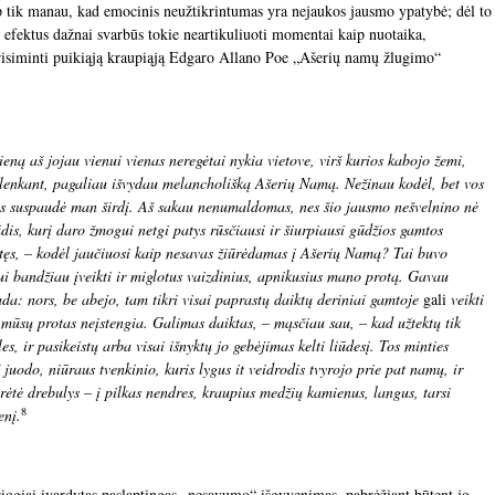
kaip tik manau, kad emocinis neužtikrintumas yra nejaukos jausmo ypatybė; dėl to
s efektus dažnai svarbūs tokie neartikuliuoti momentai kaip nuotaika,
 prisiminti puikiąją kraupiąją Edgaro Allano Poe „Ašerių namų žlugimo“
ieną aš jojau vienui vienas neregėtai nykia vietove, virš kurios kabojo žemi,
tslenkant, pagaliau išvydau melancholišką Ašerių Namą. Nežinau kodėl, bet vos
esys suspaudė man širdį. Aš sakau nenumaldomas, nes šio jausmo nešvelnino nė
dis, kurį daro žmogui netgi patys rūsčiausi ir šiurpiausi gūdžios gamtos
ąstęs, – kodėl jaučiuosi kaip nesavas žiūrėdamas į Ašerių Namą? Tai buvo
ltui bandžiau įveikti ir miglotus vaizdinius, apnikusius mano protą. Gavau
ada: nors, be abejo, tam tikri visai paprastų daiktų deriniai gamtoje
gali
veikti
lią mūsų protas neįstengia. Galimas daiktas, – mąsčiau sau, – kad užtektų tik
es, ir pasikeistų arba visai išnyktų jo gebėjimas kelti liūdesį. Tos minties
 juodo, niūraus tvenkinio, kuris lygus it veidrodis tvyrojo prie pat namų, ir
rėtė drebulys – į pilkas nendres, kraupius medžių kamienus, langus, tarsi
8
enį.
siogiai įvardytas paslaptingas „nesavumo“ išgyvenimas, pabrėžiant būtent jo