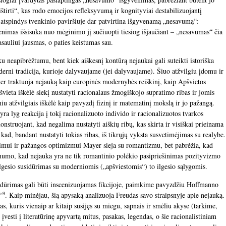
tirti“, kas rodo emocijos refleksyvumą ir kognityviai destabilizuojantį
 atspindys tvenkinio paviršiuje dar patvirtina išgyvenamą „nesavumą“:
nimas išsisuka nuo mėginimo jį sučiuopti tiesiog išjaučiant – „nesavumas“ čia
sauliui jausmas, o paties keistumas sau.
u neapibrėžtumu, bent kiek aiškesnį kontūrą nejaukai gali suteikti istoriška
oderni tradicija, kurioje dalyvaujame (jei dalyvaujame). Šiuo atžvilgiu įdomu ir
yer traktuoja nejauką kaip europinės modernybės reiškinį, kaip Apšvietos
ieta iškėlė siekį nustatyti racionalaus žmogiškojo supratimo ribas ir jomis
niu atžvilgiais iškėlė kaip pavyzdį fizinį ir matematinį mokslą ir jo pažangą.
yra lyg reakcija į tokį racionalizuoto individo ir racionalizuotos tvarkos
truojant, kad negalima nustatyti aiškių ribų, kas skirta ir visiškai prieinama
ad, bandant nustatyti tokias ribas, iš tikrųjų vyksta susvetimėjimas su realybe.
vimui ir pažangos optimizmui Mayer sieja su romantizmu, bet pabrėžia, kad
numo, kad nejauka yra ne tik romantinio polėkio pasipriešinimas pozityvizmo
 ilgesio susidūrimas su moderniomis („apšviestomis“) to ilgesio sąlygomis.
sidūrimas gali būti inscenizuojamas fikcijoje, paimkime pavyzdžiu Hoffmanno
9
“
. Kaip minėjau, šią apysaką analizuoja Freudas savo straipsnyje apie nejauką.
s, kuris vienaip ar kitaip susijęs su miegu, sapnais ir smėliu akyse (tarkime,
vesti į literatūrinę apyvartą mitus, pasakas, legendas, o šie racionalistiniam