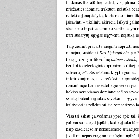
imdamas literatūrinę patirtį, visų pirm
priežasties įdomiau traktuoti nejauką ben
reflektuojamą dalyką, kuris radosi tam tik
įsisavinti – tiksliniu akiračiu laikyti ga
straipsnio ir paties termino vertimas yra 
kuri sudarytų sąlygas išgyventi nejauką li
Taip žiūrint pravartu mėginti suprasti ne
minėjau, susidomi
Das Unheimliche
per H
tikrą grožinę ir filosofinę
baimės estetiką
bet kokio teleologinio optimizmo (tikėji
6
subversijos
. Šis estetinis kryptingumas,
ir kritikuojamas, t. y. refleksija neprasi
romantinėje baimės estetikoje veikia įvai
kokios nors vienos dominuojančios sąvoko
svarbą būtent nejaukos sąvokai ir išgyve
kultivuoti ir reflektuoti šią romantizmo ba
Visa tai sakau galvodamas ypač apie tai, 
galima susidaryti įspūdį, kad nejauka iš p
kaip kasdienėse ar nekasdienėse situacijo
jis tikrai nepasivargino pamėginti apibū