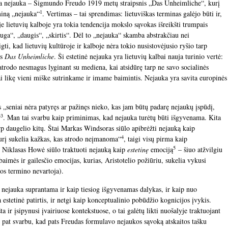
via nejauka – Sigmundo Freudo 1919 metų straipsnis „Das Unheimliche“, kurį
1
miną „nejauka“
. Vertimas – tai sprendimas: lietuviškas terminas galėjo būti ir,
je lietuvių kalboje yra tokia tendencija mokslo sąvokas išreikšti trumpais
auga“, „daugis“, „skirtis“. Dėl to „nejauka“ skamba abstrakčiau nei
gti, kad lietuvių kultūroje ir kalboje nėra tokio nusistovėjusio ryšio tarp
as
Das Unheimliche
. Ši estetinė nejauka yra lietuvių kalbai nauja turinio vertė:
 atrodo nesmagus lyginant su mediena, kai atsidūrę tarp ne savo socialinės
ai likę vieni miške sutrinkame ir imame baimintis. Nejauka yra savita europinės
s „seniai nėra patyręs ar pažinęs nieko, kas jam būtų padarę nejaukų įspūdį,
3
“
. Man tai svarbu kaip priminimas, kad nejauka turėtų būti išgyvenama. Kita
arp daugelio kitų. Štai Markas Windsoras siūlo apibrėžti nejauką kaip
4
urį sukelia kažkas, kas atrodo neįmanoma“
, taigi visų pirma kaip
5
as Niklasas Howė siūlo traktuoti nejauką kaip
estetinę
emociją
– šiuo atžvilgiu
 baimės ir gailesčio emocijas, kurias, Aristotelio požiūriu, sukelia vykusi
jos termino nevartoja).
 nejauka suprantama ir kaip tiesiog išgyvenamas dalykas, ir kaip nuo
 estetinė patirtis, ir netgi kaip konceptualinio pobūdžio kognicijos įvykis.
a ir įsipynusi įvairiuose kontekstuose, o tai galėtų likti nuošalyje traktuojant
 pat svarbu, kad pats Freudas formulavo nejaukos sąvoką atskaitos tašku