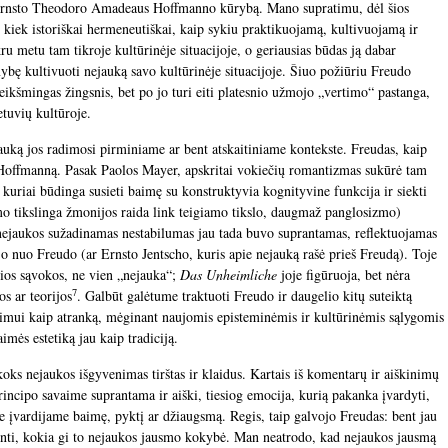
a Ernsto Theodoro Amadeaus Hoffmanno kūrybą. Mano supratimu, dėl šios
t kiek istoriškai hermeneutiškai, kaip sykiu praktikuojamą, kultivuojamą ir
ru metu tam tikroje kultūrinėje situacijoje, o geriausias būdas ją dabar
limybę kultivuoti nejauką savo kultūrinėje situacijoje. Šiuo požiūriu Freudo
reikšmingas žingsnis, bet po jo turi eiti platesnio užmojo „vertimo“ pastanga,
etuvių kultūroje.
jauką jos radimosi pirminiame ar bent atskaitiniame kontekste. Freudas, kaip
offmanną. Pasak Paolos Mayer, apskritai vokiečių romantizmas sukūrė tam
, kuriai būdinga susieti baimę su konstruktyvia kognityvine funkcija ir siekti
mo tikslinga žmonijos raida link teigiamo tikslo, daugmaž panglosizmo)
 nejaukos sužadinamas nestabilumas jau tada buvo suprantamas, reflektuojamas
dėjo nuo Freudo (ar Ernsto Jentscho, kuris apie nejauką rašė prieš Freudą). Toje
rios sąvokos, ne vien „nejauka“;
Das Unheimliche
joje figūruoja, bet nėra
7
s ar teorijos
. Galbūt galėtume traktuoti Freudo ir daugelio kitų suteiktą
nimui kaip atranką, mėginant naujomis episteminėmis ir kultūrinėmis sąlygomis
imės estetiką jau kaip tradiciją.
koks nejaukos išgyvenimas tirštas ir klaidus. Kartais iš komentarų ir aiškinimų
rincipo savaime suprantama ir aiški, tiesiog emocija, kurią pakanka įvardyti,
se įvardijame baimę, pyktį ar džiaugsmą. Regis, taip galvojo Freudas: bent jau
dinti, kokia gi to nejaukos jausmo kokybė. Man neatrodo, kad nejaukos jausmą