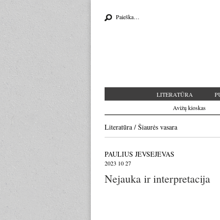
Search for:
LITERATŪRA
P
Avižų kioskas
Literatūra
/
Šiaurės vasara
PAULIUS JEVSEJEVAS
2023 10 27
Nejauka ir interpretacija