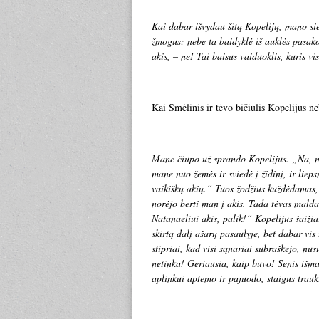
Kai dabar išvydau šitą Kopelijų, mano siel
žmogus: nebe ta baidyklė iš auklės pasako
akis, – ne! Tai baisus vaiduoklis, kuris v
Kai Smėlinis ir tėvo bičiulis Kopelijus neb
Mane čiupo už sprando Kopelijus. „Na, ma
mane nuo žemės ir sviedė į židinį, ir lie
vaikiškų akių.“ Tuos žodžius kuždėdamas, 
norėjo berti man į akis. Tada tėvas mald
Natanaeliui akis, palik!“ Kopelijus šaižiai
skirtą dalį ašarų pasaulyje, bet dabar vis
stipriai, kad visi sąnariai subraškėjo, n
netinka! Geriausia, kaip buvo! Senis išma
aplinkui aptemo ir pajuodo, staigus trauk