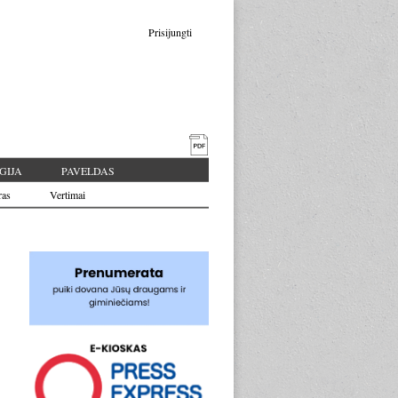
Prisijungti
GIJA
PAVELDAS
ras
Vertimai