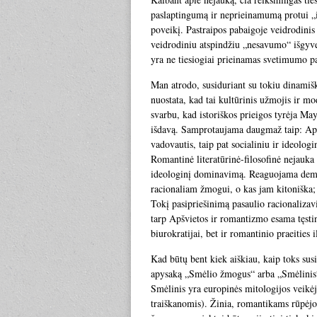
paslaptingumą ir neprieinamumą protui „iš
poveikį. Pastraipos pabaigoje veidrodinis
veidrodiniu atspindžiu „nesavumo“ išgyve
yra ne tiesiogiai prieinamas svetimumo pa
Man atrodo, susiduriant su tokiu dinamišk
nuostata, kad tai kultūrinis užmojis ir m
svarbu, kad istoriškos prieigos tyrėja Ma
išdavą. Samprotaujama daugmaž taip: Apšv
vadovautis, taip pat socialiniu ir ideologi
Romantinė literatūrinė-filosofinė nejauka 
ideologinį dominavimą. Reaguojama demons
racionaliam žmogui, o kas jam kitoniška; k
Tokį pasipriešinimą pasaulio racionaliza
tarp Apšvietos ir romantizmo esama tęsti
biurokratijai, bet ir romantinio praeities
Kad būtų bent kiek aiškiau, kaip toks su
apysaką „Smėlio žmogus“ arba „Smėlinis
Smėlinis yra europinės mitologijos veikėja
traiškanomis). Žinia, romantikams rūpėjo į