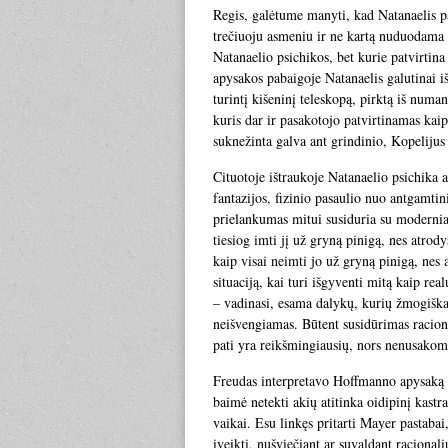
Regis, galėtume manyti, kad Natanaelis p
trečiuoju asmeniu ir ne kartą nuduodama es
Natanaelio psichikos, bet kurie patvirtin
apysakos pabaigoje Natanaelis galutinai i
turintį kišeninį teleskopą, pirktą iš nu
kuris dar ir pasakotojo patvirtinamas kai
suknežinta galva ant grindinio, Kopeliju
Cituotoje ištraukoje Natanaelio psichika 
fantazijos, fizinio pasaulio nuo antgamtin
prielankumas mitui susiduria su modernia 
tiesiog imti jį už gryną pinigą, nes atrody
kaip visai neimti jo už gryną pinigą, nes
situaciją, kai turi išgyventi mitą kaip re
– vadinasi, esama dalykų, kurių žmogiška
neišvengiamas. Būtent susidūrimas raciona
pati yra reikšmingiausių, nors nenusakom
Freudas interpretavo Hoffmanno apysaką m
baimė netekti akių atitinka oidipinį kastra
vaikai. Esu linkęs pritarti Mayer pastaba
įveikti, nušviečiant ar suvaldant racional