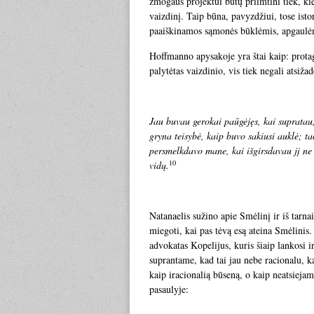
žmogaus projektui būtų priimtini tiek, kie
vaizdinį. Taip būna, pavyzdžiui, tose isto
paaiškinamos sąmonės būklėmis, apgaulėmi
Hoffmanno apysakoje yra štai kaip: protag
palytėtas vaizdinio, vis tiek negali atsiža
Jau buvau gerokai paūgėjęs, kai supratau,
gryna teisybė, kaip buvo sakiusi auklė; ta
persmelkdavo mane, kai išgirsdavau jį ne ti
10
vidų.
Natanaelis sužino apie Smėlinį ir iš tarna
miegoti, kai pas tėvą esą ateina Smėlinis.
advokatas Kopelijus, kuris šiaip lankosi i
suprantame, kad tai jau nebe racionalu, 
kaip iracionalią būseną, o kaip neatsieja
pasaulyje: