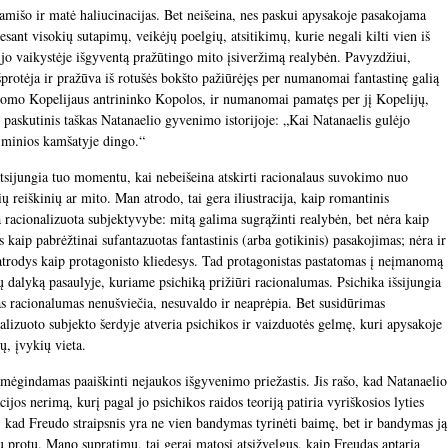
amišo ir matė haliucinacijas. Bet neišeina, nes paskui apysakoje pasakojama
ant visokių sutapimų, veikėjų poelgių, atsitikimų, kurie negali kilti vien iš
a jo vaikystėje išgyventą pražūtingo mito įsiveržimą realybėn. Pavyzdžiui,
šprotėja ir pražūva iš rotušės bokšto pažiūrėjęs per numanomai fantastinę galią
manomo Kopelijaus antrininko Kopolos, ir numanomai pamatęs per jį Kopelijų,
p paskutinis taškas Natanaelio gyvenimo istorijoje: „Kai Natanaelis gulėjo
s minios kamšatyje dingo.“
atsijungia tuo momentu, kai nebeišeina atskirti racionalaus suvokimo nuo
ių reiškinių ar mito. Man atrodo, tai gera iliustracija, kaip romantinis
racionalizuota subjektyvybe: mitą galima sugrąžinti realybėn, bet nėra kaip
s kaip pabrėžtinai sufantazuotas fantastinis (arba gotikinis) pasakojimas; nėra ir
 atrodys kaip protagonisto kliedesys. Tad protagonistas pastatomas į neįmanomą
alų dalyką pasaulyje, kuriame psichiką prižiūri racionalumas. Psichika išsijungia
s racionalumas nenušviečia, nesuvaldo ir neaprėpia. Bet susidūrimas
lizuoto subjekto šerdyje atveria psichikos ir vaizduotės gelmę, kuri apysakoje
ų, įvykių vieta.
ėgindamas paaiškinti nejaukos išgyvenimo priežastis. Jis rašo, kad Natanaelio
cijos nerimą, kurį pagal jo psichikos raidos teoriją patiria vyriškosios lyties
i, kad Freudo straipsnis yra ne vien bandymas tyrinėti baimę, bet ir bandymas ją
iu protu. Mano supratimu, tai gerai matosi atsižvelgus, kaip Freudas aptaria