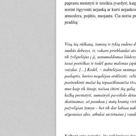
paprasta nustatyti ir tereikia įvardyti; 
norint išgyventi nejauką ar kurti nejauko
atmosfera, pojūtis, nuojauta. Čia norisi
pradžią:
Visą šią rūškaną, tamsią ir tykią rudens d
sunkūs debesys, ir, vakaro prieblandai a
tik žvilgtelėjus į jį, nenumaldomas liūd
tasai poetiškas ir todėl gana malonus įspū
vaizdai. [...] Kodėl, – stabtelėjau susim
paslaptis, kurios negalėjau atskleisti; ve
pasitenkinti mažai ką tepaaiškinančia išv
mus kaip tik šitaip, tačiau ištirti šią ga
kažką perstatyti, sumainyti paveikslo detal
skatinamas, aš pasukau į statų krantą virš
pažvelgiau žemyn – bet tik dar labiau nuk
užgesusias akis, atbulai suvirtusius į vand
Kalbant apie nejauką, čia reikšmingas tie