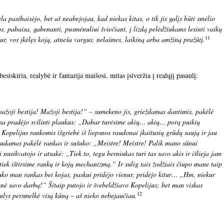
a pasibaisėjo, bet aš neabejojau, kad niekas kitas, o tik jis galįs būti smėlio
s, pabaisa, gabenanti, pusmėnuliui šviečiant, į lizdą pelėdžiukams lesinti vaikų
11
isur, vos įkėlęs koją, atneša vargus, nelaimes, laikiną arba amžiną pražūtį.
esiskiria, realybė ir fantazija maišosi, mitas įsiveržia į realųjį pasaulį:
žoji bestija! Mažoji bestija!“ – sumekeno jis, grieždamas dantimis, pakėlė
psna pradėjo svilinti plaukus: „Dabar turėsime akių… akių… porą puikių
Kopelijus rankomis išgriebė iš liepsnos raudonai įkaitusių grūdų saują ir jau
audamas pakėlė rankas ir sušuko: „Meistre! Meistre! Palik mano sūnui
 nusikvatojo ir atsakė: „Tiek to, tegu berniukas turi tas savo akis ir išlieja jam
 tiek ištirsime rankų ir kojų mechanizmą.“ Ir sulig tais žodžiais čiupo mane taip
usuko man rankas bei kojas, paskui pridėjo vienur, pridėjo kitur… „Hm, niekur
nė savo darbą!“ Šitaip putojo ir švebeldžiavo Kopelijus; bet man viskas
12
ulys persmelkė visą kūną – aš nieko nebejaučiau.