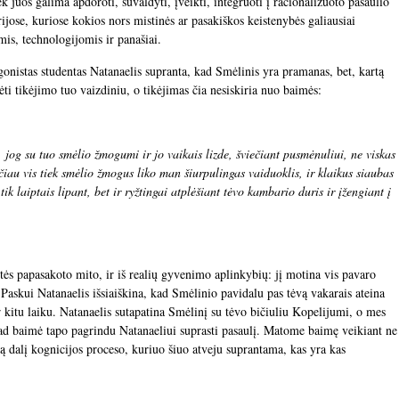
k juos galima apdoroti, suvaldyti, įveikti, integruoti į racionalizuoto pasaulio
rijose, kuriose kokios nors mistinės ar pasakiškos keistenybės galiausiai
s, technologijomis ir panašiai.
onistas studentas Natanaelis supranta, kad Smėlinis yra pramanas, bet, kartą
dėti tikėjimo tuo vaizdiniu, o tikėjimas čia nesiskiria nuo baimės:
 jog su tuo smėlio žmogumi ir jo vaikais lizde, šviečiant pusmėnuliui, ne viskas
čiau vis tiek smėlio žmogus liko man šiurpulingas vaiduoklis, ir klaikus siaubas
k laiptais lipant, bet ir ryžtingai atplėšiant tėvo kambario duris ir įžengiant į
itės papasakoto mito, ir iš realių gyvenimo aplinkybių: jį motina vis pavaro
 Paskui Natanaelis išsiaiškina, kad Smėlinio pavidalu pas tėvą vakarais ateina
r kitu laiku. Natanaelis sutapatina Smėlinį su tėvo bičiuliu Kopelijumi, o mes
kad baimė tapo pagrindu Natanaeliui suprasti pasaulį. Matome baimę veikiant ne
mą dalį kognicijos proceso, kuriuo šiuo atveju suprantama, kas yra kas