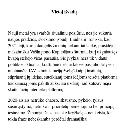
Vietoj išvadų
Nauji metai yra svarbūs ritualiniu požiūriu, nes jie sukuria
naujos pradžios, šviežumo įspūdį. Liūdna ir ironiška, kad
2021-ieji, kurių daugelis žmonių nekantriai laukė, prasidėjo
makabrišku Vašingtono Kapitolijaus šturmu, kurį užgniaužęs
kvapą stebėjo visas pasaulis. Šie įvykiai nėra tik vidaus
politikos aktualija: kraštutinė dešinė kitose pasaulio šalyse į
nueinančią JAV administraciją žvelgė kaip į institutą,
stiprinantį jų idėjas, suteikiantį toms idėjoms teisėtą platformą,
leidžiančią joms pakilti aukščiau uždarų, radikalizavimąsi
skatinančių interneto platformų.
2020-aisiais netrūko chaoso, skausmo, pykčio, tylaus
susimąstymo, netrūko ir prioritetų perdėliojimo bei principų
testavimo. Žmonija išties pasiekė kryžkelę – net keista, kai
tokia frazė nebeskamba perdėtai dramatiškai.