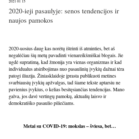
2021 01 15
2020-ieji pasaulyje: senos tendencijos ir
naujos pamokos
2020-uosius daug kas norėtų ištrinti iš atminties, bet aš
negalėčiau šių metų pavadinti vienareikšmiškai blogais. Jie
ugdė supratimą, kad žmonija yra vienas organizmas ir kad
individualus atsiribojimas nuo pasaulinių įvykių dažnai tėra
patogi iliuzija. Žiniasklaidoje įprasta publikuoti metines
svarbiausių įvykių apžvalgas, tad šiame tekste aptarsiu ne
pavienius įvykius, o kelias besitęsiančias tendencijas. Mano
galva, jos davė vertingų pamokų, aktualių laisvo ir
demokratiško pasaulio piliečiams.
Metai su COVID-19: mokslas – šviesa, bet…