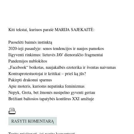
Kiti tekstai, kuriuos parašė MARIJA SAJEKAITĖ:
Puoselėti baimės instinktą
2020-ieji pasaulyje: senos tendencijos ir naujos pamokos
Išgyventi rinkimus: lietuvės JAV dienoraščio fragmentai
Pandemijos nublokštos
„Facebook“ boikotas, naujakalbės ezoterika ir šventas naivumas
Kontraprotestuotojai ir kritikai – prieš ką jūs?
Pakirpti drakonui sparnus
Apie moteris, kurioms nepatinka feminizmas
Nepyk, Greta, bet žmonės nusipelno gyventi geriau
Brėžiant baltosios tapatybės kontūrus XXI amžiuje
RAŠYTI KOMENTARĄ
Turite
prisijungti
, jei norite komentuoti.