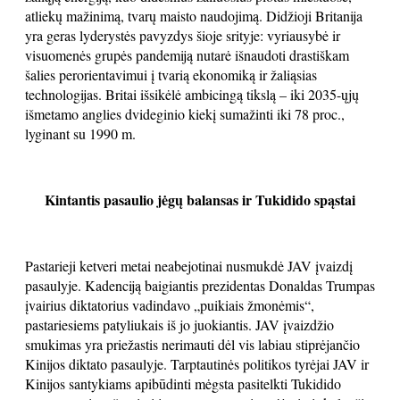
atliekų mažinimą, tvarų maisto naudojimą. Didžioji Britanija
yra geras lyderystės pavyzdys šioje srityje: vyriausybė ir
visuomenės grupės pandemiją nutarė išnaudoti drastiškam
šalies perorientavimui į tvarią ekonomiką ir žaliąsias
technologijas. Britai išsikėlė ambicingą tikslą – iki 2035-ųjų
išmetamo anglies dvideginio kiekį sumažinti iki 78 proc.,
lyginant su 1990 m.
Kintantis pasaulio jėgų balansas ir
Tukidido spąstai
Pastarieji ketveri metai neabejotinai nusmukdė JAV įvaizdį
pasaulyje. Kadenciją baigiantis prezidentas Donaldas Trumpas
įvairius diktatorius vadindavo „puikiais žmonėmis“,
pastariesiems patyliukais iš jo juokiantis. JAV įvaizdžio
smukimas yra priežastis nerimauti dėl vis labiau stiprėjančio
Kinijos diktato pasaulyje. Tarptautinės politikos tyrėjai JAV ir
Kinijos santykiams apibūdinti mėgsta pasitelkti Tukidido