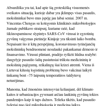
Absurdiška yra tai, kad apie šią groteskišką visuomenės
sveikatos situaciją, kurioje dabar yra įklimpęs visas pasaulis,
mokslininkai buvo mus įspėję jau labai seniai. 2007 m.
Vincentas Chengas su kolegomis klinikinės mikrobiologijos
žurnale publikavo straipsnį, kuriame rašė, kad
šikšnosparniuose slypintys SARS-CoV virusai ir egzotinių
gyvūnų valgymas pietinėje Kinijoje yra tiksinti laiko bomba.
Nepaisant šio ir kitų perspėjimų, koronavirusus tyrinėjančių
mokslininkų bendruomenė nesulaukė pakankamai dėmesio ir
finansavimo. Virusui plintant, pradėjo ryškėti liūdna realybė:
daugelyje pasaulio šalių pasiutusiai trūksta medicininių ir
mokslinių pajėgumų, reikalingų šiai krizei atremti. Viena iš
Lietuvai kilusių logistinių problemų buvo vakcinai laikyti
tinkamų bent –75 laipsnių temperatūros šaldytuvų
neturėjimas.
Manoma, kad žmonėms intensyviai keliaujant, dėl klimato
kaitos ir urbanizacijos gyvenant arčiau laukinių gyvūnų tokios
pandemijos kaip ši taps dažnos. Telieka tikėtis, kad pasaulio
lyderiai nuo šiol mikrobiologiją ir mediciną laikys