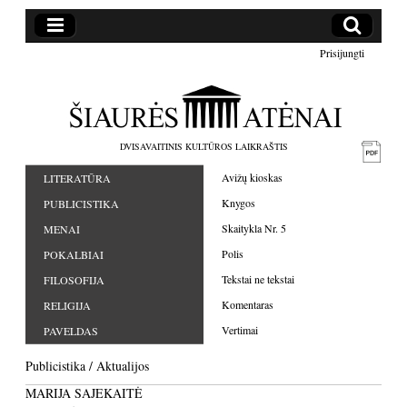
Prisijungti
DVISAVAITINIS KULTŪROS LAIKRAŠTIS
Avižų kioskas
LITERATŪRA
Knygos
PUBLICISTIKA
Skaitykla Nr. 5
MENAI
Polis
POKALBIAI
Tekstai ne tekstai
FILOSOFIJA
Komentaras
RELIGIJA
Vertimai
PAVELDAS
Publicistika
/
Aktualijos
MARIJA SAJEKAITĖ