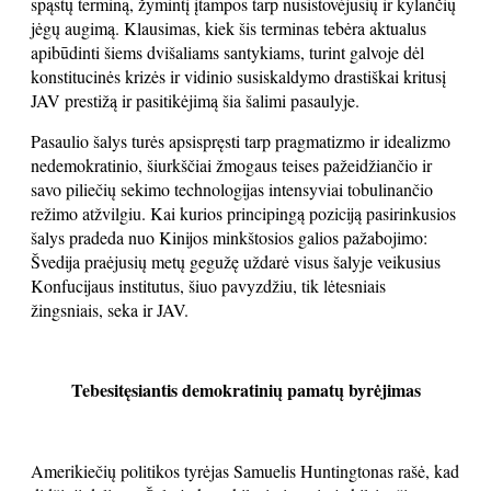
spąstų terminą, žymintį įtampos tarp nusistovėjusių ir kylančių
jėgų augimą. Klausimas, kiek šis terminas tebėra aktualus
apibūdinti šiems dvišaliams santykiams, turint galvoje dėl
konstitucinės krizės ir vidinio susiskaldymo drastiškai kritusį
JAV prestižą ir pasitikėjimą šia šalimi pasaulyje.
Pasaulio šalys turės apsispręsti tarp pragmatizmo ir idealizmo
nedemokratinio, šiurkščiai žmogaus teises pažeidžiančio ir
savo piliečių sekimo technologijas intensyviai tobulinančio
režimo atžvilgiu. Kai kurios principingą poziciją pasirinkusios
šalys pradeda nuo Kinijos minkštosios galios pažabojimo:
Švedija praėjusių metų gegužę uždarė visus šalyje veikusius
Konfucijaus institutus, šiuo pavyzdžiu, tik lėtesniais
žingsniais, seka ir JAV.
Tebesitęsiantis demokratinių pamatų byrėjimas
Amerikiečių politikos tyrėjas Samuelis Huntingtonas rašė, kad