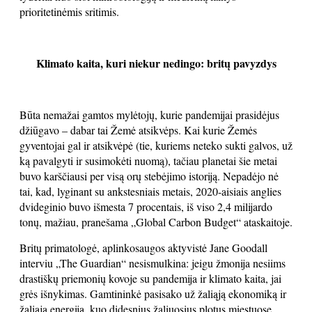
prioritetinėmis sritimis.
Klimato kaita, kuri niekur nedingo:
britų pavyzdys
Būta nemažai gamtos mylėtojų, kurie pandemijai prasidėjus
džiūgavo – dabar tai Žemė atsikvėps. Kai kurie Žemės
gyventojai gal ir atsikvėpė (tie, kuriems neteko sukti galvos, už
ką pavalgyti ir susimokėti nuomą), tačiau planetai šie metai
buvo karščiausi per visą orų stebėjimo istoriją. Nepadėjo nė
tai, kad, lyginant su ankstesniais metais, 2020-aisiais anglies
dvideginio buvo išmesta 7 procentais, iš viso 2,4 milijardo
tonų, mažiau, pranešama „Global Carbon Budget“ ataskaitoje.
Britų primatologė, aplinkosaugos aktyvistė Jane Goodall
interviu „The Guardian“ nesismulkina: jeigu žmonija nesiims
drastiškų priemonių kovoje su pandemija ir klimato kaita, jai
grės išnykimas. Gamtininkė pasisako už žaliąją ekonomiką ir
žaliąją energiją, kuo didesnius žaliuosius plotus miestuose,