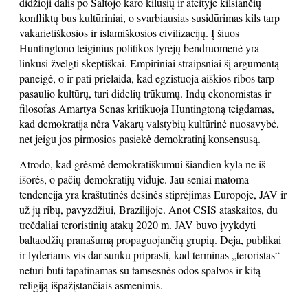
didžioji dalis po Šaltojo karo kilusių ir ateityje kilsiančių
konfliktų bus kultūriniai, o svarbiausias susidūrimas kils tarp
vakarietiškosios ir islamiškosios civilizacijų. Į šiuos
Huntingtono teiginius politikos tyrėjų bendruomenė yra
linkusi žvelgti skeptiškai. Empiriniai straipsniai šį argumentą
paneigė, o ir pati prielaida, kad egzistuoja aiškios ribos tarp
pasaulio kultūrų, turi didelių trūkumų. Indų ekonomistas ir
filosofas Amartya Senas kritikuoja Huntingtoną teigdamas,
kad demokratija nėra Vakarų valstybių kultūrinė nuosavybė,
net jeigu jos pirmosios pasiekė demokratinį konsensusą.
Atrodo, kad grėsmė demokratiškumui šiandien kyla ne iš
išorės, o pačių demokratijų viduje. Jau seniai matoma
tendencija yra kraštutinės dešinės stiprėjimas Europoje, JAV ir
už jų ribų, pavyzdžiui, Brazilijoje. Anot CSIS ataskaitos, du
trečdaliai teroristinių atakų 2020 m. JAV buvo įvykdyti
baltaodžių pranašumą propaguojančių grupių. Deja, publikai
ir lyderiams vis dar sunku priprasti, kad terminas „teroristas“
neturi būti tapatinamas su tamsesnės odos spalvos ir kitą
religiją išpažįstančiais asmenimis.