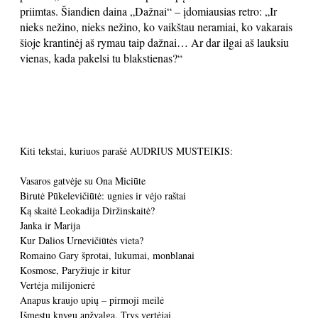
priimtas. Šiandien daina „Dažnai“ – įdomiausias retro: „Ir
nieks nežino, nieks nežino, ko vaikštau neramiai, ko vakarais
šioje krantinėj aš rymau taip dažnai… Ar dar ilgai aš lauksiu
vienas, kada pakelsi tu blakstienas?“
Kiti tekstai, kuriuos parašė AUDRIUS MUSTEIKIS:
Vasaros gatvėje su Ona Miciūte
Birutė Pūkelevičiūtė: ugnies ir vėjo raštai
Ką skaitė Leokadija Diržinskaitė?
Janka ir Marija
Kur Dalios Urnevičiūtės vieta?
Romaino Gary šprotai, lukumai, monblanai
Kosmose, Paryžiuje ir kitur
Vertėja milijonierė
Anapus kraujo upių – pirmoji meilė
Išmestų knygų apžvalga. Trys vertėjai