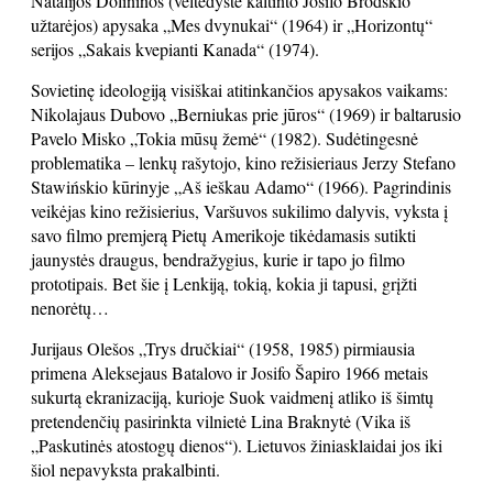
Natalijos Dolininos (veltėdyste kaltinto Josifo Brodskio
užtarėjos) apysaka „Mes dvynukai“ (1964) ir „Horizontų“
serijos „Sakais kvepianti Kanada“ (1974).
Sovietinę ideologiją visiškai atitinkančios apysakos vaikams:
Nikolajaus Dubovo „Berniukas prie jūros“ (1969) ir baltarusio
Pavelo Misko „Tokia mūsų žemė“ (1982). Sudėtingesnė
problematika – lenkų rašytojo, kino režisieriaus Jerzy Stefano
Stawińskio kūrinyje „Aš ieškau Adamo“ (1966). Pagrindinis
veikėjas kino režisierius, Varšuvos sukilimo dalyvis, vyksta į
savo filmo premjerą Pietų Amerikoje tikėdamasis sutikti
jaunystės draugus, bendražygius, kurie ir tapo jo filmo
prototipais. Bet šie į Lenkiją, tokią, kokia ji tapusi, grįžti
nenorėtų…
Jurijaus Olešos „Trys dručkiai“ (1958, 1985) pirmiausia
primena Aleksejaus Batalovo ir Josifo Šapiro 1966 metais
sukurtą ekranizaciją, kurioje Suok vaidmenį atliko iš šimtų
pretendenčių pasirinkta vilnietė Lina Braknytė (Vika iš
„Paskutinės atostogų dienos“). Lietuvos žiniasklaidai jos iki
šiol nepavyksta prakalbinti.