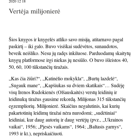
2020 12 18
Vertėja milijonierė
Šios knygos ir knygelės atliko savo misiją, atitarnavo pagal
paskirtį – iki galo. Buvo visiškai sudėvėtos, sunaudotos,
beveik neišliko. Nesu jų radęs inkiluose. Parduodamų skaitytų
knygų platformose irgi niekas jų nesiūlo. O buvo išleistos 40,
50, 60, 100 tūkstančių tiražais.
„Kas čia žiūri?“, „Katinėlio mokykla“, „Burtų lazdelė“,
„Sugauk mane“, „Kapšiukas su dviem skatikais“… Sudėję
visų Irenos Rudokienės (Olšauskaitės) verstų leidinių ir
leidinukų tiražus gausime rekordą. Milijonas 315 tūkstančių
egzempliorių. Milijonierė. Skaičius negalutinis, kai kurių
pakartotinių leidimų tiražai nėra nurodomi; „sudėtiniai“
leidiniai, kur daug autorių ir daug vertėjų (pvz., „Ukrainos
vaikai“, 1956; „Pjesės vaikams“, 1964; „Baltasis garnys“,
1993 ir kt.), nepriskaičiuoti.