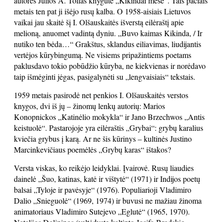
autorės Júlios A. Tollas knygutė „Kikindai mese“. Tais pačiais
metais ten pat ji išėjo rusų kalba. O 1958-aisiais Lietuvos
vaikai jau skaitė šį I. Olšauskaitės išverstą eilėraštį apie
melioną, anuomet vadintą dyniu. „Buvo kaimas Kikinda, / Ir
nutiko ten bėda…“ Grakštus, sklandus eiliavimas, liudijantis
vertėjos kūrybingumą. Ne visiems pripažintiems poetams
paklusdavo tokio pobūdžio kūryba, ne kiekvienas ir norėdavo
taip išmėginti jėgas, pasigalynėti su „lengvaisiais“ tekstais.
1959 metais pasirodė net penkios I. Olšauskaitės verstos
knygos, dvi iš jų – žinomų lenkų autorių: Marios
Konopnickos „Katinėlio mokykla“ ir Jano Brzechwos „Antis
keistuolė“. Pastarojoje yra eilėraštis „Grybai“: grybų karalius
kviečia grybus į karą. Ar ne šis kūrinys – kultinės Justino
Marcinkevičiaus poemėlės „Grybų karas“ ištakos?
Versta viskas, ko reikėjo leidyklai. Įvairovė. Rusų liaudies
dainelė „Šuo, katinas, katė ir vištytė“ (1971) ir Indijos poetų
balsai „Tyloje ir pavėsyje“ (1976). Populiarioji Vladimiro
Dalio „Snieguolė“ (1969, 1974) ir buvusi ne mažiau žinoma
animatoriaus Vladimiro Sutejevo „Eglutė“ (1965, 1970).