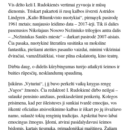
Vis dėlto keli I. Rudokienės vertimai gyvuoja ir mūsų
dienomis. Triskart pakartoti iš rusų kalbos išversti Astridos
Lindgren „Kalio Bliumkvisto nuotykiai“, pirmąsyk pasirodę
1961 metais; naujausio leidimo data – 2017-ieji. Tik iš dalies
pasenusios Nikolajaus Nosovo Nežiniuko trilogijos antra dalis
– „Nežiniukas Saulės mieste“ – darkart pasirodė 2007-aisiais.
Čia pasaka, nuotykinė literatūra susitinka su moksline
fantastika, piešiami ateities pasaulio vaizdai, minimi vikšriniai
dviračiai, vamzdžialėkiai, visur pilna eskalatorių, kino teatrų.
Dirbta daug, o didelis kūrybingumas turėjo atlaikyti šeimos ir
buities rūpesčių, nesklandumų spaudimą.
Įsikūrus „Vyturiui“, į jį buvo perkelti vaikų knygas rengę
„Vagos“ žmonės. Čia redaktorė I. Rudokienė dirbo neilgai –
sulaukė pensinio amžiaus, penkiasdešimt penkerių. Kolegos
prisimena, kad per išleistuves ji sunkiai tvardė emocijas, vos
iškentė oficialias atsisveikinimo kalbas ir iškart po jų išvažiavo
namo, sulaužė tokių renginių tradicijas. Apskritai buvo labai
emocingas žmogus. Įdomi, atvirai pasidalydavusi šeimos
bėdomis, kartais tiesmuka, primadoniškai maištinga. Žaliam