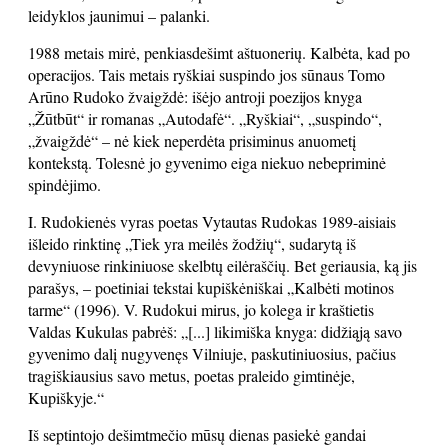
leidyklos jaunimui – palanki.
1988 metais mirė, penkiasdešimt aštuonerių. Kalbėta, kad po
operacijos. Tais metais ryškiai suspindo jos sūnaus Tomo
Arūno Rudoko žvaigždė: išėjo antroji poezijos knyga
„Žūtbūt“ ir romanas „Autodafė“. „Ryškiai“, „suspindo“,
„žvaigždė“ – nė kiek neperdėta prisiminus anuometį
kontekstą. Tolesnė jo gyvenimo eiga niekuo nebepriminė
spindėjimo.
I. Rudokienės vyras poetas Vytautas Rudokas 1989-aisiais
išleido rinktinę „Tiek yra meilės žodžių“, sudarytą iš
devyniuose rinkiniuose skelbtų eilėraščių. Bet geriausia, ką jis
parašys, – poetiniai tekstai kupiškėniškai „Kalbėti motinos
tarme“ (1996). V. Rudokui mirus, jo kolega ir kraštietis
Valdas Kukulas pabrėš: „[...] likimiška knyga: didžiąją savo
gyvenimo dalį nugyvenęs Vilniuje, paskutiniuosius, pačius
tragiškiausius savo metus, poetas praleido gimtinėje,
Kupiškyje.“
Iš septintojo dešimtmečio mūsų dienas pasiekė gandai