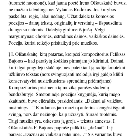
(tuometė nuomonė), kad jauna poetė Irena Olšauskaitė buvusi
ne mažiau talentinga nei Vytautas Rudokas. Jos kūrybos
paskelbta, regis, labai nedaug. Užtat dalelė taikomosios
poezijos – dainų tekstų, originalių ir verstinių – išspausdinta
drauge su natomis. Dalelytę girdime iš įrašų. Vėlgi
margumynas: chorinės, estradinės dainos, vaikiškos dainelės.
Poezija, kuriai reikėjo prisitaikyti prie muzikos.
Į I. Olšauskaitę, kitų patartas, kreipėsi kompozitorius Feliksas
Bajoras – kad parašytų žodžius pirmajam jo kūriniui. Dainai,
kuri ilgai pragulėjo stalčiuje, nes pateikiant ją radijo fonotekai
užkliuvo tekstas (nors svinguojanti melodija irgi galėjo kliūti
konservatyviai nusiteikusiems sprendimų priėmėjams).
Kompozitorius prisimena tą muziką parašęs studentų
bendrabutyje. Smetoninėje poezijos knygutėje, kurią mėgo
skaitinėti, buvo eilėraštis, prasidedantis: „Dažnai aš vaikštau
nusiminęs…“ Kurdamas jam muziką autorius stengėsi išgauti
svingą, nors dar nežinojo, kaip užrašyti. Surašė triolėmis.
Taigi muzika yra, orkestras ją groja – tekstas atmestas. I.
Olšauskaitės F. Bajoras paprašė palikti tą „dažnai“. Ir ji
parašė: „Dažnai aš vaikštau palei upę…“ Šis variantas buvo