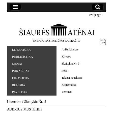
Prisijungti
DVISAVAITINIS KULTŪROS LAIKRAŠTIS
Avižų kioskas
LITERATŪRA
Knygos
PUBLICISTIKA
Skaitykla Nr. 5
MENAI
Polis
POKALBIAI
Tekstai ne tekstai
FILOSOFIJA
Komentaras
RELIGIJA
Vertimai
PAVELDAS
Literatūra
/
Skaitykla Nr. 5
AUDRIUS MUSTEIKIS