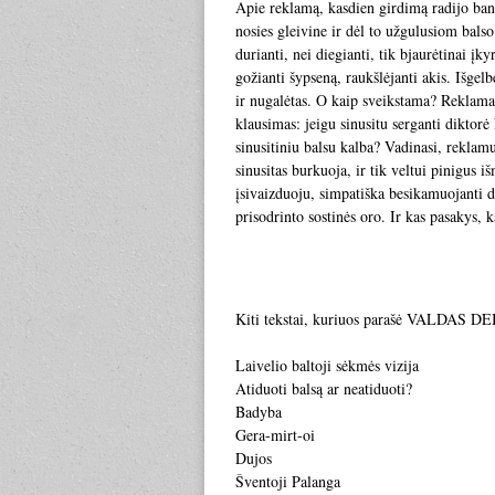
Apie reklamą, kasdien girdimą radijo bango
nosies gleivine ir dėl to užgulusiom balso
durianti, nei diegianti, tik bjaurėtinai į
gožianti šypseną, raukšlėjanti akis. Išgel
ir nugalėtas. O kaip sveikstama? Reklama i
klausimas: jeigu sinusitu serganti diktorė 
sinusitiniu balsu kalba? Vadinasi, reklamu
sinusitas burkuoja, ir tik veltui pinigus iš
įsivaizduoju, simpatiška besikamuojanti d
prisodrinto sostinės oro. Ir kas pasakys, 
Kiti tekstai, kuriuos parašė VALDAS D
Laivelio baltoji sėkmės vizija
Atiduoti balsą ar neatiduoti?
Badyba
Gera-mirt-oi
Dujos
Šventoji Palanga