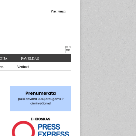
Prisijungti
GIJA
PAVELDAS
ras
Vertimai