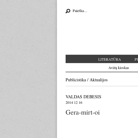
Search for:
LITERATŪRA
P
Avižų kioskas
Publicistika
/
Aktualijos
VALDAS DEBESIS
2014 12 16
Gera-mirt-oi