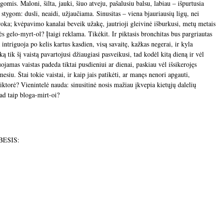
mis. Maloni, šilta, jauki, šiuo atveju, pašalusiu balsu, labiau – išpurtusia
 stygom: dusli, neaidi, užjaučiama. Sinusitas – viena bjauriausių ligų, nei
kyroka; kvėpavimo kanalai beveik užakę, jautrioji gleivinė išburkusi, metų metais
bės gelo-myrt-ol? Įtaigi reklama. Tikėkit. Ir piktasis bronchitas bus pargriautas
ntriguoja po kelis kartus kasdien, visą savaitę, kažkas negerai, ir kyla
ką tik šį vaistą pavartojusi džiaugiasi pasveikusi, tad kodėl kitą dieną ir vėl
ojamas vaistas padeda tiktai pusdieniui ar dienai, paskiau vėl išsikerojęs
mesiu. Štai tokie vaistai, ir kaip jais patikėti, ar manęs nenori apgauti,
iktorė? Vienintelė nauda: sinusitinė nosis mažiau įkvepia kietųjų dalelių
kad taip bloga-mirt-oi?
EBESIS: