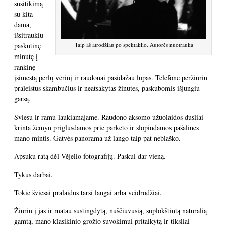
susitikimą
su kita
dama,
išsitraukiu
paskutinę
Taip aš atrodžiau po spektaklio. Autorės nuotrauka
minutę į
rankinę
įsimestą perlų vėrinį ir raudonai pasidažau lūpas. Telefone peržiūriu
praleistus skambučius ir neatsakytas žinutes, paskubomis išjungiu
garsą.
Šviesu ir ramu laukiamajame. Raudono aksomo užuolaidos dusliai
krinta žemyn priglusdamos prie parketo ir slopindamos pašalines
mano mintis. Gatvės panorama už lango taip pat neblaško.
Apsuku ratą dėl Vėjelio fotografijų. Paskui dar vieną.
Tykūs darbai.
Tokie šviesai pralaidūs tarsi langai arba veidrodžiai.
Žiūriu į jas ir matau sustingdytą, nuščiuvusią, suplokštintą natūralią
gamtą, mano klasikinio grožio suvokimui pritaikytą ir tiksliai