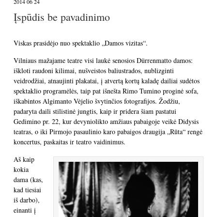
2014 06 24
Įspūdis be pavadinimo
Viskas prasidėjo nuo spektaklio „Damos vizitas“.
Vilniaus mažajame teatre visi laukė senosios Dürrenmatto damos:
iškloti raudoni kilimai, nušveistos baliustrados, nublizginti
veidrodžiai, atnaujinti plakatai, į atvertą kortų kaladę dailiai sudėtos
spektaklio programėlės, taip pat išnešta Rimo Tumino proginė sofa,
iškabintos Algimanto Vėjelio švytinčios fotografijos. Žodžiu,
padaryta daili stilistinė jungtis, kaip ir pridera šiam pastatui
Gedimino pr. 22, kur devyniolikto amžiaus pabaigoje veikė Didysis
teatras, o iki Pirmojo pasaulinio karo pabaigos draugija „Rūta“ rengė
koncertus, paskaitas ir teatro vaidinimus.
Aš kaip
kokia
dama (kas,
kad tiesiai
iš darbo),
einanti į