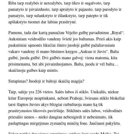
Riba tarp realybės ir nerealybės, tarp tikro ir sugalvoto, tarp
pamatyto ir įsivaizduoto, tarp aprašyto ir pajausto, tarp parodyto ir
pamatyto, tarp sulankstyto ir išlankstyto, tarp patepto ir tik
apšlakstyto tuomet dar labiau prasitrynė.
Pamenu, tada dar kartą pamačiau Vėjelio gulbę pavadinimu „Royal“.
Auksiniam veidrodžio vandeny švietė jos baltumas. Prieš akis kaip
paskutiniai sąmonės likučiai išniro juodoji gulbė pažaliavusiam
vakaro vandeny iš mano būsimos knygos „Auksas ir žuvis“. Balta
gulbė, juoda gulbė. Dvi gulbės mano galvoj: viena matoma, kita
prisimenama, bet abi įsivaizduojamos. Balta, juoda ir vėl balta…
skaičiuoju gulbes kaip mintis.
Sutapimas? Juodoji ir baltoji skaičių magija?
Taip, salėje yra 226 vietos. Salės lubos iš stiklo. Unikalūs, niekur
kitur Europoje neaptinkami, nebent Prahoje, šviesaus stiklo blokeliai
tarsi šlapios žuvies akys blizgiai raibuliuoja mano ką tik
prasitrynusios tikrovės paviršiuje. Stiklinės salės lubos, veidrodinės
priesalio sienos – nieko daugiau nebesigirdi ir nebesimato, tik
paslaptingas mirgėjimas zyziančių minčių fone. Jaučiausi pakylėta.
Vakar nutiko dar vienas sutapimas: sutikau šunį vardu Meška. Tai