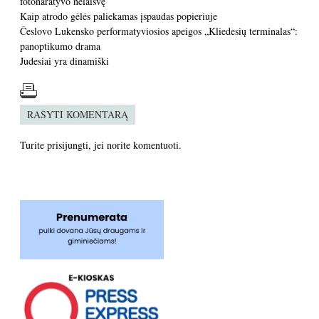
fotonaratyvo nelaisvę
Kaip atrodo gėlės paliekamas įspaudas popieriuje
Česlovo Lukensko performatyviosios apeigos „Kliedesių terminalas“:
panoptikumo drama
Judesiai yra dinamiški
RAŠYTI KOMENTARĄ
Turite
prisijungti
, jei norite komentuoti.