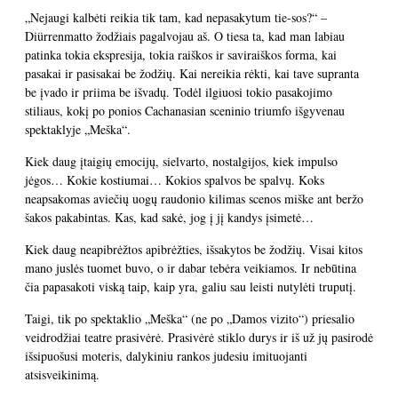
„Nejaugi kalbėti reikia tik tam, kad nepasakytum tie-sos?“ –
Diürrenmatto žodžiais pagalvojau aš. O tiesa ta, kad man labiau
patinka tokia ekspresija, tokia raiškos ir saviraiškos forma, kai
pasakai ir pasisakai be žodžių. Kai nereikia rėkti, kai tave supranta
be įvado ir priima be išvadų. Todėl ilgiuosi tokio pasakojimo
stiliaus, kokį po ponios Cachanasian sceninio triumfo išgyvenau
spektaklyje „Meška“.
Kiek daug įtaigių emocijų, sielvarto, nostalgijos, kiek impulso
jėgos… Kokie kostiumai… Kokios spalvos be spalvų. Koks
neapsakomas aviečių uogų raudonio kilimas scenos miške ant beržo
šakos pakabintas. Kas, kad sakė, jog į jį kandys įsimetė…
Kiek daug neapibrėžtos apibrėžties, išsakytos be žodžių. Visai kitos
mano juslės tuomet buvo, o ir dabar tebėra veikiamos. Ir nebūtina
čia papasakoti viską taip, kaip yra, galiu sau leisti nutylėti truputį.
Taigi, tik po spektaklio „Meška“ (ne po „Damos vizito“) priesalio
veidrodžiai teatre prasivėrė. Prasivėrė stiklo durys ir iš už jų pasirodė
išsipuošusi moteris, dalykiniu rankos judesiu imituojanti
atsisveikinimą.