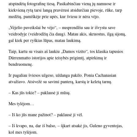
atspindėtą fotografinę tiesą. Pasikabinčiau vieną jų namuose ir
kiekvieną rytą tarsi langą pravėrusi atsidurčiau pievoje, rūke, tarp
medžių, pamiškėje prie upės, kur šviesu ir nėra vėjo.
„Vėjelio paveikslai be vėjo“, – nusprendžiu sau ir išvystu save
veidrodyje (veidrodžių čia daug). Matau akis, skruostus, ilgą sijoną,
gal kiek per ryškias lūpas, matau laukimą.
Taip, kartu su visais aš laukiu „Damos vizito“, tos klasika tapusios
Dürrenmatto istorijos apie teisybės prigimtį, atpirkimą ir
bendruomenę.
Ir pagaliau šviesos užgeso, uždanga pakilo. Ponia Cachanasian
atvažiavo. Atsivežė su savimi panterą, karstą ir keletą tarnų.
– Kas jūs tokie? – paklausė ji mūsų.
Mes tylėjom…
– Iš ko jūs mane pažinot? – paklausė ji vėl.
– Iš kvapo, na, dar iš balso, – šįkart atsakė jis, Guleno gyventojas,
kol mes tylėjom.