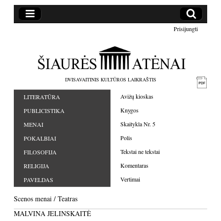
Prisijungti
DVISAVAITINIS KULTŪROS LAIKRAŠTIS
Avižų kioskas
LITERATŪRA
Knygos
PUBLICISTIKA
Skaitykla Nr. 5
MENAI
Polis
POKALBIAI
Tekstai ne tekstai
FILOSOFIJA
Komentaras
RELIGIJA
Vertimai
PAVELDAS
Scenos menai
/
Teatras
MALVINA JELINSKAITĖ