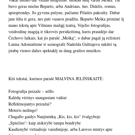
buvo geras mielas Beparto, arba Andriaus, šuo. Didelis, romus,
apsisprendęs. Jis gyvena pušyne, pačiame Pilaitės pakrašty. Dabar
jam šilta ir gera, nes pati vasaros pradžia. Beparto Meška priminė šį
mano tekstą apie Vilniaus mažąjį teatrą, Vėjelio fotografijas,
veidrodinę magiją ir tikrovės persikeitimą, kuris prasidėjo dar
Čechovo laikais, kai jis parašė „Mešką“, o dabar pagal ją režisierė
Laima Adomaitienė ir scenografė Nadežda Gultiajeva sukūrė tą
įstabų vienos dalies spektaklį su daug gražios muzikos.
Kiti tekstai, kuriuos parašė MALVINA JELINSKAITĖ:
Fotografija peizaže – selfis
Kalėdų vėrinys suaugusiam vaikui
Reflektuojantys peizažai?
Moteris nedingo!
Chagallo gaidys Naujininkų „Kis, kis, kis“ žvalgyboje
„Spiečius“: kaip atskirybė tampa bendrybe
Kasdienybė virtualioje vaizdinijoje, arba Laisvos mintys apie