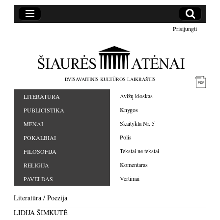
Prisijungti
DVISAVAITINIS KULTŪROS LAIKRAŠTIS
Avižų kioskas
LITERATŪRA
Knygos
PUBLICISTIKA
Skaitykla Nr. 5
MENAI
Polis
POKALBIAI
Tekstai ne tekstai
FILOSOFIJA
Komentaras
RELIGIJA
Vertimai
PAVELDAS
Literatūra
/
Poezija
LIDIJA ŠIMKUTĖ