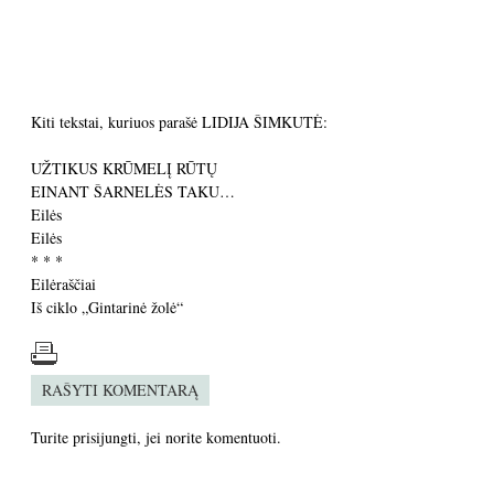
Kiti tekstai, kuriuos parašė LIDIJA ŠIMKUTĖ:
UŽTIKUS KRŪMELĮ RŪTŲ
EINANT ŠARNELĖS TAKU…
Eilės
Eilės
* * *
Eilėraščiai
Iš ciklo „Gintarinė žolė“
RAŠYTI KOMENTARĄ
Turite
prisijungti
, jei norite komentuoti.