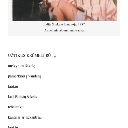
Lidija Šimkutė Lietuvoje, 1987
Asmeninio albumo nuotrauka
UŽTIKUS KRŪMELĮ RŪTŲ
nuskyniau šakelę
pamerkiau į vandenį
laukiu
kad išleistų šaknis
tebelaukiu…
kantriai ar nekantriai
laukiu