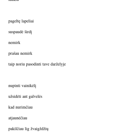
pageltę lapeliai
suspaudė širdį
nemirk
prašau nemirk
taip noriu pasodinti tave darželyje
nupinti vainikėlį
užsidėti ant galvelės
kad nurimčiau
atjaunėčiau
pakilčiau lig žvaigždžių