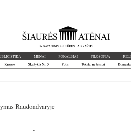
DVISAVAITINIS KULTŪROS LAIKRAŠTIS
UBLICISTIKA
MENAI
POKALBIAI
FILOSOFIJA
RELI
Knygos
Skaitykla Nr. 5
Polis
Tekstai ne tekstai
Komenta
nkymas Raudondvaryje