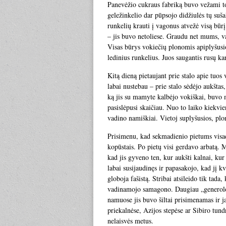
Panevėžio cukraus fabriką buvo vežami tos
geležinkelio dar pūpsojo didžiulės tų suš
runkelių krauti į vagonus atvežė visą būr
– jis buvo netoliese. Graudu net mums, vai
Visas būrys vokiečių plonomis apiplyšusio
ledinius runkelius. Juos saugantis rusų kar
Kitą dieną pietaujant prie stalo apie tuo
labai nustebau – prie stalo sėdėjo aukštas
ką jis su mamyte kalbėjo vokiškai, buvo m
pasislėpusi skaičiau. Nuo to laiko kiekvie
vadino namiškiai. Vietoj suplyšusios, plo
Prisimenu, kad sekmadienio pietums visad
kopūstais. Po pietų visi gerdavo arbatą. 
kad jis gyveno ten, kur aukšti kalnai, kur
labai susijaudinęs ir papasakojo, kad jį kv
globoja fašistą. Stribai atsileido tik tada
vadinamojo samagono. Daugiau „generolo“ 
namuose jis buvo šiltai prisimenamas ir ja
priekalnėse, Azijos stepėse ar Sibiro tund
nelaisvės metus.