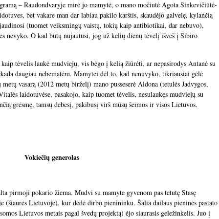
telegramą – Raudondvaryje mirė jo mamytė, o mano močiutė Agota Sinkevičiūtė-
dotuves, bet vakare man dar labiau pakilo karštis, skaudėjo galvelę, kylančią
 jaudinosi (tuomet veiksmingų vaistų, tokių kaip antibiotikai, dar nebuvo),
ves nevyko. O kad būtų nujautusi, jog už kelių dienų tėvelį išveš į Sibiro
aip tėvelis laukė mudviejų, vis bėgo į kelią žiūrėti, ar nepasirodys Antanė su
niekada daugiau nebematėm. Mamytei dėl to, kad nenuvyko, tikriausiai gėlė
šių metų vasarą (2012 metų birželį) mano pusseserė Aldona (tetulės Jadvygos,
. Vitalės laidotuvėse, pasakojo, kaip tuomet tėvelis, nesulaukęs mudviejų su
ančią grėsmę, tamsų debesį, pakibusį virš mūsų šeimos ir visos Lietuvos.
Vokiečių generolas
šalta pirmoji pokario žiema. Mudvi su mamyte gyvenom pas tetutę Stasę
 (šiaurės Lietuvoje), kur dėdė dirbo pienininku. Šalia dailaus pieninės pastato
usomos Lietuvos metais pagal švedų projektą) ėjo siaurasis geležinkelis. Juo į