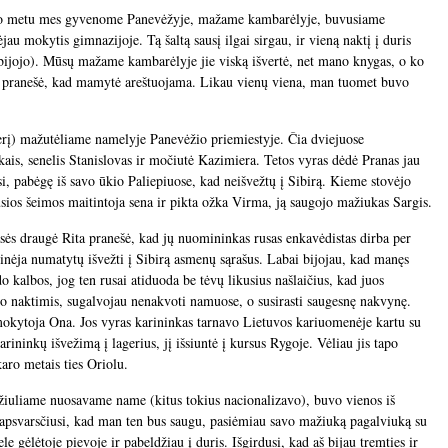
o metu mes gyvenome Panevėžyje, mažame kambarėlyje, buvusiame
u mokytis gimnazijoje. Tą šaltą sausį ilgai sirgau, ir vieną naktį į duris
i bijojo). Mūsų mažame kambarėlyje jie viską išvertė, net mano knygas, o ko
jie pranešė, kad mamytė areštuojama. Likau vienų viena, man tuomet buvo
rį) mažutėliame namelyje Panevėžio priemiestyje. Čia dviejuose
kais, senelis Stanislovas ir močiutė Kazimiera. Tetos vyras dėdė Pranas jau
ėsi, pabėgę iš savo ūkio Paliepiuose, kad neišvežtų į Sibirą. Kieme stovėjo
sios šeimos maitintoja sena ir pikta ožka Virma, ją saugojo mažiukas Sargis.
ės draugė Rita pranešė, kad jų nuomininkas rusas enkavėdistas dirba per
darinėja numatytų išvežti į Sibirą asmenų sąrašus. Labai bijojau, kad manęs
o kalbos, jog ten rusai atiduoda be tėvų likusius našlaičius, kad juos
o naktimis, sugalvojau nenakvoti namuose, o susirasti saugesnę nakvynę.
okytoja Ona. Jos vyras karininkas tarnavo Lietuvos kariuomenėje kartu su
rininkų išvežimą į lagerius, jį išsiuntė į kursus Rygoje. Vėliau jis tapo
aro metais ties Oriolu.
žiuliame nuosavame name (kitus tokius nacionalizavo), buvo vienos iš
apsvarsčiusi, kad man ten bus saugu, pasiėmiau savo mažiuką pagalviuką su
 gėlėtoje pievoje ir pabeldžiau į duris. Išgirdusi, kad aš bijau tremties ir