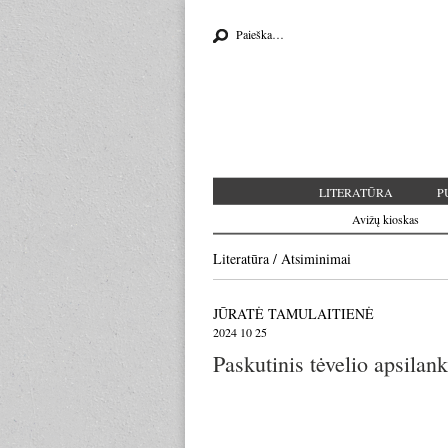
Search for:
LITERATŪRA
P
Avižų kioskas
Literatūra
/
Atsiminimai
JŪRATĖ TAMULAITIENĖ
2024 10 25
Paskutinis tėvelio apsila