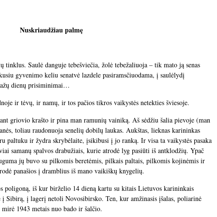
Nuskriaudžiau palmę
ų tinklus. Saulė danguje tebešviečia, žolė tebežaliuoja – tik mato ją senas
likusiu gyvenimo keliu senatvė lazdele pasiramsčiuodama, į saulėlydį
mažų dienų prisiminimai…
oje ir tėvų, ir namų, ir tos pačios tikros vaikystės netekties šviesoje.
ant griovio krašto ir pina man ramunių vainiką. Aš sėdžiu šalia pievoje (man
anės, toliau raudonuoja senelių dobilų laukas. Aukštas, lieknas karininkas
 paltuku ir žydra skrybėlaite, įsikibusi į jo ranką. Ir visa ta vaikystės pasaka
viai samanų spalvos drabužiais, kurie atrodė lyg pasiūti iš antklodžių. Ypač
guma jų buvo su pilkomis beretėmis, pilkais paltais, pilkomis kojinėmis ir
trodė panašios į dramblius iš mano vaikiškų knygelių.
 poligoną, iš kur birželio 14 dieną kartu su kitais Lietuvos karininkais
 Sibirą, į lagerį netoli Novosibirsko. Ten, kur amžinasis įšalas, poliarinė
s, mirė 1943 metais nuo bado ir šalčio.