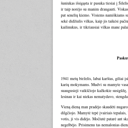
šuniukas išsigąsta ir pasuka tiesiai į Ši
ir taip norėjo su manim draugauti. Viska
pat senelių kiemo. Visiems namiškiams su
sekė didžiulis vilkas, kaip jis taikėsi pači
kailinukus, ir tikriausiai vilkas mane pala
Paskut
1941 metų birželis, labai karštas, giliai 
karių mokymams. Mudvi su mamyte vasaro
suaugusieji vaikščiojo kažkokie susigūžę,
lesinau ir kai niekas nematydavo, stengdav
Vieną dieną man pradėjo skaudėti nugaros 
dilgčiojo. Mamytė tepė įvairiais tepalais
votis, ji vis didėjo. Močiutė patarė ant sk
negelbėjo. Prisimenu tas nemalonias dienas