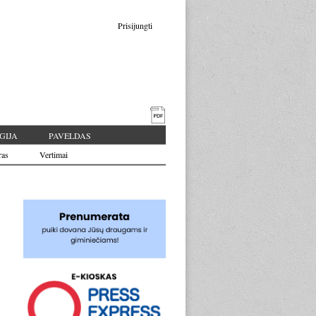
Prisijungti
GIJA
PAVELDAS
ras
Vertimai