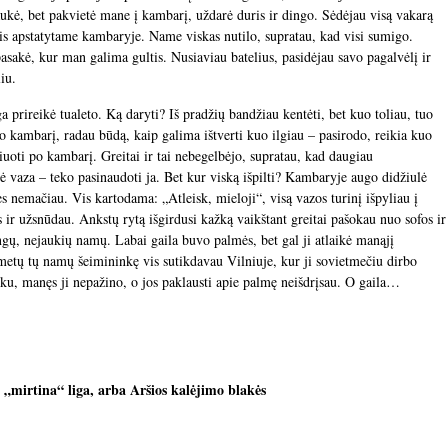
aukė, bet pakvietė mane į kambarį, uždarė duris ir dingo. Sėdėjau visą vakarą
is apstatytame kambaryje. Name viskas nutilo, supratau, kad visi sumigo.
asakė, kur man galima gultis. Nusiaviau batelius, pasidėjau savo pagalvėlį ir
iu.
ga prireikė tualeto. Ką daryti? Iš pradžių bandžiau kentėti, bet kuo toliau, tuo
po kambarį, radau būdą, kaip galima ištverti kuo ilgiau – pasirodo, reikia kuo
iuoti po kambarį. Greitai ir tai nebegelbėjo, supratau, kad daugiau
lė vaza – teko pasinaudoti ja. Bet kur viską išpilti? Kambaryje augo didžiulė
ies nemačiau. Vis kartodama: „Atleisk, mieloji“, visą vazos turinį išpyliau į
 ir užsnūdau. Ankstų rytą išgirdusi kažką vaikštant greitai pašokau nuo sofos ir
gų, nejaukių namų. Labai gaila buvo palmės, bet gal ji atlaikė manąjį
etų tų namų šeimininkę vis sutikdavau Vilniuje, kur ji sovietmečiu dirbo
šku, manęs ji nepažino, o jos paklausti apie palmę neišdrįsau. O gaila…
 „mirtina“ liga, arba Aršios kalėjimo blakės