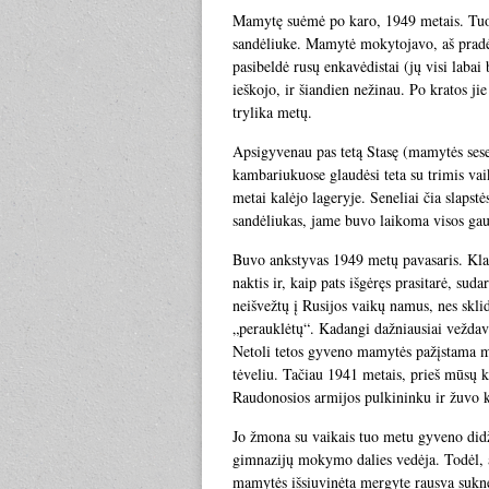
Mamytę suėmė po karo, 1949 metais. Tu
sandėliuke. Mamytė mokytojavo, aš pradėja
pasibeldė rusų enkavėdistai (jų visi laba
ieškojo, ir šiandien nežinau. Po kratos 
trylika metų.
Apsigyvenau pas tetą Stasę (mamytės sese
kambariukuose glaudėsi teta su trimis vai
metai kalėjo lageryje. Seneliai čia slapst
sandėliukas, jame buvo laikoma visos gau
Buvo ankstyvas 1949 metų pavasaris. Klas
naktis ir, kaip pats išgėręs prasitarė, su
neišvežtų į Rusijos vaikų namus, nes sklid
„perauklėtų“. Kadangi dažniausiai veždav
Netoli tetos gyveno mamytės pažįstama m
tėveliu. Tačiau 1941 metais, prieš mūsų ka
Raudonosios armijos pulkininku ir žuvo k
Jo žmona su vaikais tuo metu gyveno did
gimnazijų mokymo dalies vedėja. Todėl, 
mamytės išsiuvinėta mergyte rausva suknele