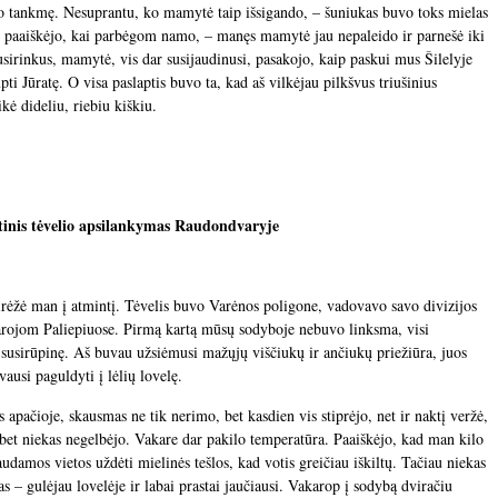
lelio tankmę. Nesuprantu, ko mamytė taip išsigando, – šuniukas buvo toks mielas
s paaiškėjo, kai parbėgom namo, – manęs mamytė jau nepaleido ir parnešė iki
sirinkus, mamytė, vis dar susijaudinusi, pasakojo, kaip paskui mus Šilelyje
upti Jūratę. O visa paslaptis buvo ta, kad aš vilkėjau pilkšvus triušinius
ikė dideliu, riebiu kiškiu.
inis tėvelio apsilankymas Raudondvaryje
įsirėžė man į atmintį. Tėvelis buvo Varėnos poligone, vadovavo savo divizijos
jom Paliepiuose. Pirmą kartą mūsų sodyboje nebuvo linksma, visi
 susirūpinę. Aš buvau užsiėmusi mažųjų viščiukų ir ančiukų priežiūra, juos
ausi paguldyti į lėlių lovelę.
apačioje, skausmas ne tik nerimo, bet kasdien vis stiprėjo, net ir naktį veržė,
, bet niekas negelbėjo. Vakare dar pakilo temperatūra. Paaiškėjo, kad man kilo
audamos vietos uždėti mielinės tešlos, kad votis greičiau iškiltų. Tačiau niekas
 – gulėjau lovelėje ir labai prastai jaučiausi. Vakarop į sodybą dviračiu