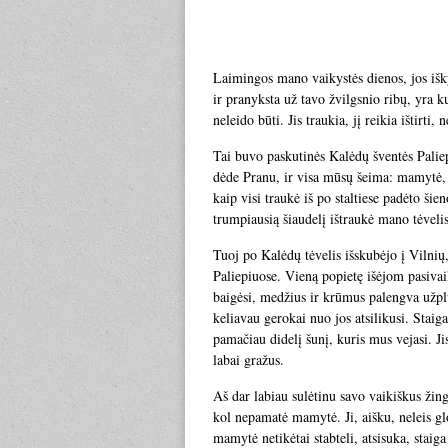
Laimingos mano vaikystės dienos, jos iškyl
ir pranyksta už tavo žvilgsnio ribų, yra k
neleido būti. Jis traukia, jį reikia ištirti,
Tai buvo paskutinės Kalėdų šventės Paliepi
dėde Pranu, ir visa mūsų šeima: mamytė, 
kaip visi traukė iš po staltiese padėto š
trumpiausią šiaudelį ištraukė mano tėvelis 
Tuoj po Kalėdų tėvelis išskubėjo į Vilni
Paliepiuose. Vieną popietę išėjom pasivaik
baigėsi, medžius ir krūmus palengva užp
keliavau gerokai nuo jos atsilikusi. Stai
pamačiau didelį šunį, kuris mus vejasi. J
labai gražus.
Aš dar labiau sulėtinu savo vaikiškus žing
kol nepamatė mamytė. Ji, aišku, neleis glo
mamytė netikėtai stabteli, atsisuka, staig