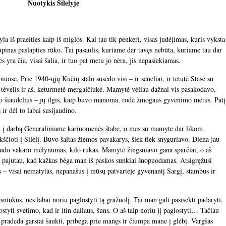
Nuotykis Šilelyje
a iš praeities kaip iš miglos. Kai tau tik penkeri, visas judėjimas, kuris vyksta
upinas paslapties rūko. Tai pasaulis, kuriame dar tavęs nebūta, kuriame tau dar
 nes yra čia, visai šalia, ir tuo pat metu jo nėra, jis nepasiekiamas.
uose. Prie 1940-ųjų Kūčių stalo susėdo visi – ir seneliai, ir tetutė Stasė su
tėvelis ir aš, keturmetė mergaičiukė. Mamytė vėliau dažnai vis pasakodavo,
ieno šiaudelius – jų ilgis, kaip buvo manoma, rodė žmogaus gyvenimo metus. Patį
ir dėl to labai susijaudino.
ų, į darbą Generaliniame kariuomenės štabe, o mes su mamyte dar likom
ščioti į Šilelį. Buvo šaltas žiemos pavakarys, šiek tiek snyguriavo. Diena jau
lūdo vakaro mėlynumas, kilo rūkas. Mamytė žingsniavo gana sparčiai, o aš
ga pajutau, kad kažkas bėga man iš paskos sunkiai šnopuodamas. Atsigręžusi
is – visai nematytas, nepanašus į mūsų patvartėje gyvenantį Sargį, stambus ir
sniukus, nes labai noriu paglostyti tą gražuolį. Tai man gali pasisekti padaryti,
styti svetimo, kad ir itin dailaus, šuns. O aš taip noriu jį paglostyti… Tačiau
a pradeda garsiai šaukti, pribėga prie manęs ir čiumpa mane į glėbį. Vargšas