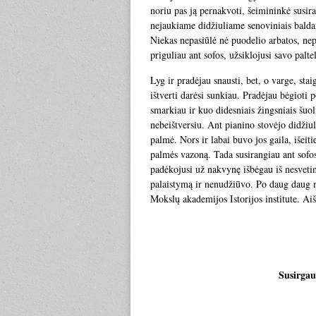
noriu pas ją pernakvoti, šeimininkė susir
nejaukiame didžiuliame senoviniais balda
Niekas nepasiūlė nė puodelio arbatos, nep
priguliau ant sofos, užsiklojusi savo paltel
Lyg ir pradėjau snausti, bet, o varge, stai
ištverti darėsi sunkiau. Pradėjau bėgioti 
smarkiau ir kuo didesniais žingsniais šuol
nebeištversiu. Ant pianino stovėjo didžiu
palmė. Nors ir labai buvo jos gaila, išeit
palmės vazoną. Tada susirangiau ant sofos
padėkojusi už nakvynę išbėgau iš nesvetin
palaistymą ir nenudžiūvo. Po daug daug m
Mokslų akademijos Istorijos institute. Ai
Susirgau