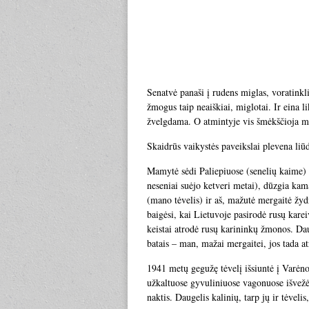
Senatvė panaši į rudens miglas, voratinkli
žmogus taip neaiškiai, miglotai. Ir eina 
žvelgdama. O atmintyje vis šmėkščioja 
Skaidrūs vaikystės paveikslai plevena liūdn
Mamytė sėdi Paliepiuose (senelių kaime) 
neseniai suėjo ketveri metai), dūzgia kam
(mano tėvelis) ir aš, mažutė mergaitė žydru
baigėsi, kai Lietuvoje pasirodė rusų karei
keistai atrodė rusų karininkų žmonos. Dau
batais – man, mažai mergaitei, jos tada a
1941 metų gegužę tėvelį išsiuntė į Varėnos
užkaltuose gyvuliniuose vagonuose išvežė į
naktis. Daugelis kalinių, tarp jų ir tėveli