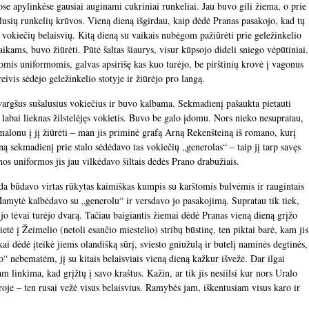
e apylinkėse gausiai auginami cukriniai runkeliai. Jau buvo gili žiema, o prie
alusių runkelių krūvos. Vieną dieną išgirdau, kaip dėdė Pranas pasakojo, kad tų
į vokiečių belaisvių. Kitą dieną su vaikais nubėgom pažiūrėti prie geležinkelio
kams, buvo žiūrėti. Pūtė šaltas šiaurys, visur kūpsojo dideli sniego vėpūtiniai.
mis uniformomis, galvas apsirišę kas kuo turėjo, be pirštinių krovė į vagonus
eivis sėdėjo geležinkelio stotyje ir žiūrėjo pro langą.
s vargšus sušalusius vokiečius ir buvo kalbama. Sekmadienį pašaukta pietauti
, labai lieknas žilstelėjęs vokietis. Buvo be galo įdomu. Nors nieko nesupratau,
alonu į jį žiūrėti – man jis priminė grafą Arną Rekenšteiną iš romano, kurį
ną sekmadienį prie stalo sėdėdavo tas vokiečių „generolas“ – taip jį tarp savęs
nos uniformos jis jau vilkėdavo šiltais dėdės Prano drabužiais.
a būdavo virtas rūkytas kaimiškas kumpis su karštomis bulvėmis ir raugintais
Mamytė kalbėdavo su „generolu“ ir versdavo jo pasakojimą. Supratau tik tiek,
 jo tėvai turėjo dvarą. Tačiau baigiantis žiemai dėdė Pranas vieną dieną grįžo
ietė į Žeimelio (netoli esančio miestelio) stribų būstinę, ten piktai barė, kam jis
, kai dėdė įteikė jiems olandišką sūrį, sviesto gniužulą ir butelį naminės degtinės,
nebematėm, jį su kitais belaisviais vieną dieną kažkur išvežė. Dar ilgai
m linkima, kad grįžtų į savo kraštus. Kažin, ar tik jis nesiilsi kur nors Uralo
roje – ten rusai vežė visus belaisvius. Ramybės jam, iškentusiam visus karo ir