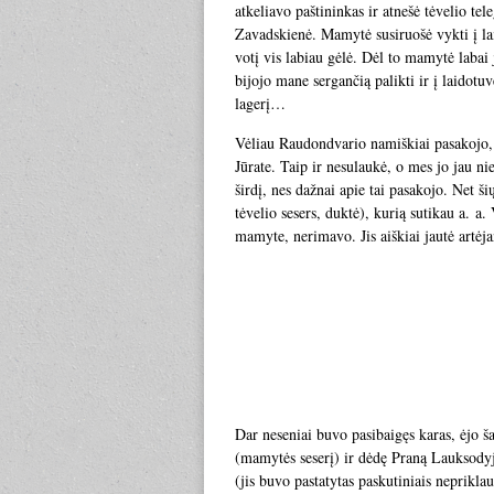
atkeliavo paštininkas ir atnešė tėvelio 
Zavadskienė. Mamytė susiruošė vykti į lai
votį vis labiau gėlė. Dėl to mamytė labai
bijojo mane sergančią palikti ir į laidotu
lagerį…
Vėliau Raudondvario namiškiai pasakojo, k
Jūrate. Taip ir nesulaukė, o mes jo jau 
širdį, nes dažnai apie tai pasakojo. Net 
tėvelio sesers, duktė), kurią sutikau a. a
mamyte, nerimavo. Jis aiškiai jautė artėj
Dar neseniai buvo pasibaigęs karas, ėjo 
(mamytės seserį) ir dėdę Praną Lauksodyje
(jis buvo pastatytas paskutiniais neprikla