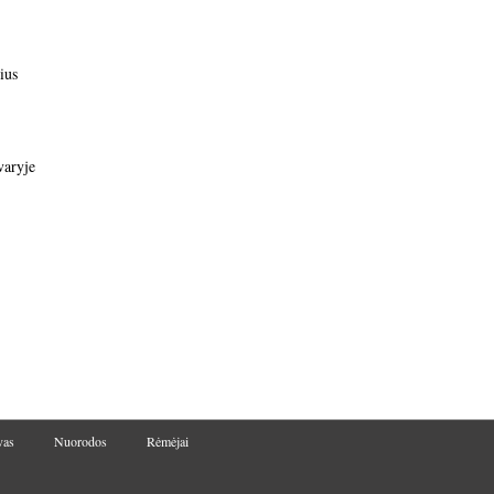
ius
varyje
vas
Nuorodos
Rėmėjai