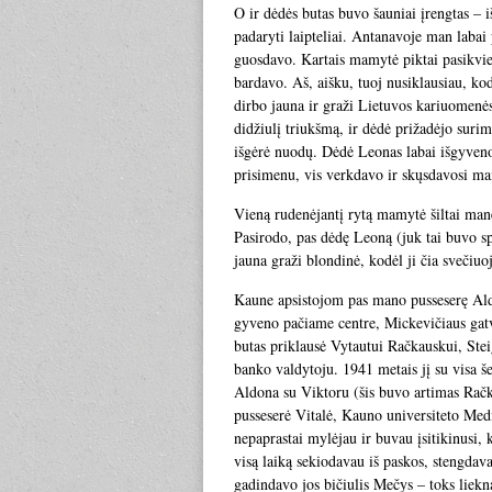
O ir dėdės butas buvo šauniai įrengtas – 
padaryti laipteliai. Antanavoje man labai
guosdavo. Kartais mamytė piktai pasikvies
bardavo. Aš, aišku, tuoj nusiklausiau, ko
dirbo jauna ir graži Lietuvos kariuomenės
didžiulį triukšmą, ir dėdė prižadėjo suri
išgėrė nuodų. Dėdė Leonas labai išgyveno,
prisimenu, vis verkdavo ir skųsdavosi ma
Vieną rudenėjantį rytą mamytė šiltai man
Pasirodo, pas dėdę Leoną (juk tai buvo sp
jauna graži blondinė, kodėl ji čia svečiuoj
Kaune apsistojom pas mano pusseserę Aldon
gyveno pačiame centre, Mickevičiaus gatvė
butas priklausė Vytautui Račkauskui, Ste
banko valdytoju. 1941 metais jį su visa š
Aldona su Viktoru (šis buvo artimas Rač
pusseserė Vitalė, Kauno universiteto Medi
nepaprastai mylėjau ir buvau įsitikinusi, 
visą laiką sekiodavau iš paskos, stengdav
gadindavo jos bičiulis Mečys – toks liekna