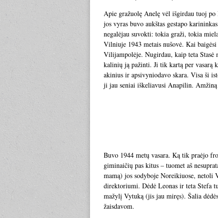
Apie gražuolę Anelę vėl išgirdau tuoj po 
jos vyras buvo aukštas gestapo karininkas
negalėjau suvokti: tokia graži, tokia miel
Vilniuje 1943 metais nušovė. Kai baigėsi 
Vilijampolėje. Nugirdau, kaip teta Stasė m
kalinių ją pažinti. Ji tik kartą per vasar
akinius ir apsivyniodavo skara. Visa ši is
ji jau seniai iškeliavusi Anapilin. Amžiną j
Buvo 1944 metų vasara. Ką tik praėjo fro
giminaičių pas kitus – tuomet aš nesuprat
mamą) jos sodyboje Noreikiuose, netoli Vi
direktoriumi. Dėdė Leonas ir teta Stefa t
mažylį Vytuką (jis jau miręs). Šalia dėdė
žaisdavom.