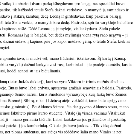
iš vaikų kambario į dvaro parką išbėgdavom pro langą, nes specialiai buvo
 patiko, tik kažkodėl tetulė Stefa dažnai verkdavo, o mamytė ją ramindavo ir
davo į atskirą kambarį dėdę Leoną ir girdėdavau, kaip pakėlusi balsą jį
dėl teta Stefa verkia, o mamytė bara dėdę. Pasirodo, spirito varykloje buhaltere
 kapitono našlė. Dėdė Leonas ją įsimylėjo, vis lankydavo. Stefa pakėlė
mtėti. Romanas lyg ir baigėsi, bet dėdės mylimąją vieną rytą rado negyvą – ji
 dažnai eidavo į kapines prie jos kapo, nešdavo gėlių, o tetulė Stefa, kiek aš
mytei.
e apmuturiavo, ir mudvi vėl, mano liūdesiui, iškeliavom. Šį kartą į Kauną.
irito varykla) dažnai lankydavosi rusų karininkai – jie pradėjo domėtis, kas ta
asi, kodėl nenori su jais bičiuliautis.
ą (tetos Jadzės dukterį), kuri su vyru Viktoru ir trimis mažais sūneliais
je. Butas buvo labai erdvus, apstatytas gražiais senoviniais baldais. Pasirodo,
igiamojo Seimo nariui, kuris Smetonos vyriausybėje kurį laiką buvo Žemės
eima ištrėmė į Sibirą, o kai į Lietuvą atėjo vokiečiai, tame bute apsigyveno
kausko giminaitis). Be Aldonos šeimos, čia dar gyveno Aldonos sesuo, mano
cinos fakulteto pirmo kurso studentė. Vitalę (ją visada vadinau Vitaliuku)
kad ji – mano geriausia bičiulė. Labai laukdavau jos grįžtančios iš paskaitų,
ausi patekti į jos kambariuką. O koks jis buvo jaukus… Tik viską dažnai
s, net plonas studentas, nes atėjęs vis sėdėdavo šalia mano Vitalės ir net