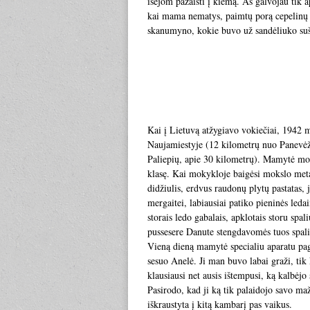
išėjom pažaisti į kiemą. Aš galvojau tik a
kai mama nematys, paimtų porą cepelinų 
skanumyno, kokie buvo už sandėliuko sušl
Kai į Lietuvą atžygiavo vokiečiai, 1942 
Naujamiestyje (12 kilometrų nuo Panevėž
Paliepių, apie 30 kilometrų). Mamytė mok
klasę. Kai mokykloje baigėsi mokslo meta
didžiulis, erdvus raudonų plytų pastatas,
mergaitei, labiausiai patiko pieninės leda
storais ledo gabalais, apklotais storu spa
pussesere Danute stengdavomės tuos spalius
Vieną dieną mamytė specialiu aparatu pag
sesuo Anelė. Ji man buvo labai graži, tik 
klausiausi net ausis ištempusi, ką kalbėjo
Pasirodo, kad ji ką tik palaidojo savo maž
iškraustyta į kitą kambarį pas vaikus.