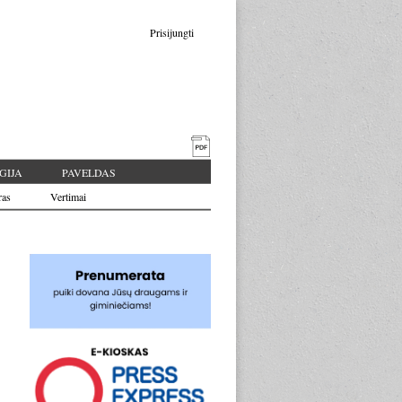
Prisijungti
GIJA
PAVELDAS
ras
Vertimai