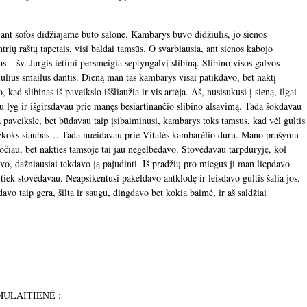
nt sofos didžiajame buto salone. Kambarys buvo didžiulis, jo sienos
ntrių raštų tapetais, visi baldai tamsūs. O svarbiausia, ant sienos kabojo
as – šv. Jurgis ietimi persmeigia septyngalvį slibiną. Slibino visos galvos –
džiulius smailus dantis. Dieną man tas kambarys visai patikdavo, bet naktį
ad slibinas iš paveikslo iššliaužia ir vis artėja. Aš, nusisukusi į sieną, ilgai
u lyg ir išgirsdavau prie manęs besiartinančio slibino alsavimą. Tada šokdavau
ra paveiksle, bet būdavau taip įsibaiminusi, kambarys toks tamsus, kad vėl gultis
žkoks siaubas… Tada nueidavau prie Vitalės kambarėlio durų. Mano prašymu
jočiau, bet nakties tamsoje tai jau negelbėdavo. Stovėdavau tarpduryje, kol
avo, dažniausiai tekdavo ją pajudinti. Iš pradžių pro miegus ji man liepdavo
is tiek stovėdavau. Neapsikentusi pakeldavo antklodę ir leisdavo gultis šalia jos.
avo taip gera, šilta ir saugu, dingdavo bet kokia baimė, ir aš saldžiai
TAMULAITIENĖ :