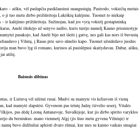
karo – aišku, vėl paslapčia pasiklausiusi suaugusiųjų. Pasirodo, vokiečių metais
, o ji tuo metu dirbo prižiūrėtoja Lukiškių kalėjime. Tuomet to niekaip
a – ir kalėjimo prižiūrėtoja. Sužinojau, kad jos vyrą vokietį gestapininką
karas, Anelė ištekėjo už senyvo našlio, kuris turėjo namelį Kauno priemiestyje
amytei pasakojo, kad Anelė bijo net išeiti į gatvę, nes gali kas nors iš buvusių
ą keliaudavo į Vilnių, į Rasas prie savo sūnelio kapo. Tuomet užsidėdavo juodus
torija man buvo lyg iš romano, kuriuos aš pasislėpusi skaitydavau. Dabar, aišku,
ai atilsį.
Baisusis slibinas
ntas, ir Lietuvą vėl užėmė rusai. Mudvi su mamyte vis keliavom iš vienų
au, kad mamytė slapstėsi. Gyvenom pas tetutę Jadzę (tėvelio seserį, Vitalės
lkijos, pas dėdę Leoną Antanavoje, Suvalkijoje, kur jis dirbo spirito varyklos
urėjo du berniukus: mano vienmetį Algį (jis šiuo metu gyvena Vilniuje) ir
s namų buvo didžiuliai apleisti dvaro rūmai, kur mes su kaimo vaikais smagiai