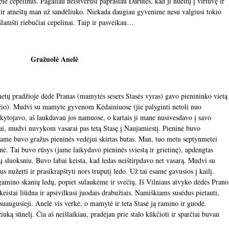
pie cepelinus. Pagaliau neištvėrusi paprašiau Darutės, kad ji nueitų į virtuvę ir
ir atneštų man už sandėliuko. Niekada daugiau gyvenime nesu valgiusi tokio
amšti riebučiai cepelinai. Taip ir pasveikau…
Gražuolė Anelė
metų pradžioje dėdė Pranas (mamytės sesers Stasės vyras) gavo pienininko vietą
io). Mudvi su mamyte gyvenom Kėdainiuose (jie palyginti netoli nuo
ytojavo, aš laukdavau jos namuose, o kartais ji mane nusivesdavo į savo
i, mudvi nuvykom vasarai pas tetą Stasę į Naujamiestį. Pieninė buvo
 jame buvo gražus pieninės vedėjui skirtas butas. Man, tuo metu septynmetei
inė. Tai buvo rūsys (jame laikydavo pieninės sviestą ir grietinę), apdengtas
lių sluoksniu. Buvo labai keista, kad ledas neištirpdavo net vasarą. Mudvi su
 nužerti ir prasikrapštyti nors truputį ledo. Už tai esame gavusios į kailį.
amino skanių ledų, popiet sulaukėme ir svečių. Iš Vilniaus atvyko dėdės Prano
keistai liūdna ir apsivilkusi juodais drabužiais. Namiškiams susėdus pietauti,
 suaugusieji. Anelė vis verkė, o mamytė ir teta Stasė ją ramino ir guodė.
iuką sūnelį. Čia aš neišlaikiau, pradėjau prie stalo kūkčioti ir sparčiai buvau