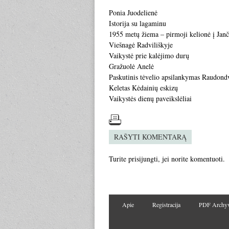
Ponia Juodelienė
Istorija su lagaminu
1955 metų žiema – pirmoji kelionė į Janč
Viešnagė Radviliškyje
Vaikystė prie kalėjimo durų
Gražuolė Anelė
Paskutinis tėvelio apsilankymas Raudond
Keletas Kėdainių eskizų
Vaikystės dienų paveikslėliai
RAŠYTI KOMENTARĄ
Turite
prisijungti
, jei norite komentuoti.
Apie
Registracija
PDF Archy