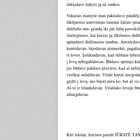
išdrįsdavo laikyti ją už rankos.
Vakarais mamytė man paklodavo patalėlį a
išklijuotos senoviniais tamsiai žaliais įma
didžiulis nuo grindų iki pat lubų paveiksl
išsišiepusios, kai kurios jų iškišusios di
apimdavo didžiausias siaubas. Atrodydavo, k
kentėdavau, bijodavau atsimerkti, pagalia
iš lovos. Įsitikindavau, kad slibinas tebė
į lovą nebegalėdavau. Būdavo apėmęs ka
jos būdavo paliktos praviros, kad aš nebi
visiškai sušaldavau. Vitalė kietai miegod
grįžti į lovą, nes bijoti nėra ko, bet aš v
Aš to ir telaukdavau. Vitaliuko lovoje būd
užmigdavau.
Kiti tekstai, kuriuos parašė JŪRATĖ 