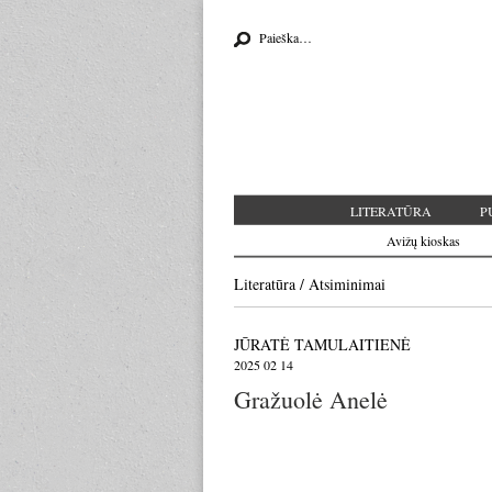
Search for:
LITERATŪRA
P
Avižų kioskas
Literatūra
/
Atsiminimai
JŪRATĖ TAMULAITIENĖ
2025 02 14
Gražuolė Anelė