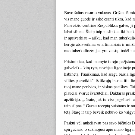
Buvo šaltas vasario vakaras. Grįžau iš mi
vis mane guodė ir sakė esanti tikra, kad m
Panevėžio centrine Respublikos gatve, ji p
labai silpna. Šiaip taip nuslinkau iki bank
ir apsiverkiau – aišku, kad man tuberkuli
herojė atsisveikina su artimaisiais ir mir
nuo tuberkuliozės jau yra vaistų, todėl n
Prisiminiau, kad mamytė turėjo pažįstam
galvelei) – kitą rytą stovėjau ligoninėje 
kabinetą. Paaiškinau, kad sergu baisia lig
vilties pasveikti?“ Iš tikrųjų buvau itin l
tuoj mane peršvies, ir viskas paaiškės. T
plaučiai švarut švarutėliai. Daktaras pras
apžiūrėjo. „Jūrate, juk tu visa pageltusi,
taip silpna.“ Gavau receptą vaistams ir nu
tetą Stasę ir taip beveik nebuvo ko valgyt
Paskui vėl nukeliavau pas savo bičiules D
spirgučiais, o sužinojusi apie mano ligą m