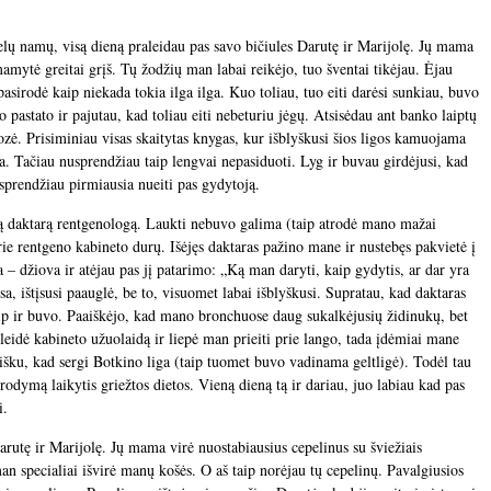
elų namų, visą dieną praleidau pas savo bičiules Darutę ir Marijolę. Jų mama
amytė greitai grįš. Tų žodžių man labai reikėjo, tuo šventai tikėjau. Ėjau
asirodė kaip niekada tokia ilga ilga. Kuo toliau, tuo eiti darėsi sunkiau, buvo
o pastato ir pajutau, kad toliau eiti nebeturiu jėgų. Atsisėdau ant banko laiptų
ozė. Prisiminiau visas skaitytas knygas, kur išblyškusi šios ligos kamuojama
šta. Tačiau nusprendžiau taip lengvai nepasiduoti. Lyg ir buvau girdėjusi, kad
usprendžiau pirmiausia nueiti pas gydytoją.
ą daktarą rentgenologą. Laukti nebuvo galima (taip atrodė mano mažai
prie rentgeno kabineto durų. Išėjęs daktaras pažino mane ir nustebęs pakvietė į
a – džiova ir atėjau pas jį patarimo: „Ką man daryti, kaip gydytis, ar dar yra
iesa, ištįsusi paauglė, be to, visuomet labai išblyškusi. Supratau, kad daktaras
aip ir buvo. Paaiškėjo, kad mano bronchuose daug sukalkėjusių židinukų, bet
kleidė kabineto užuolaidą ir liepė man prieiti prie lango, tada įdėmiai mane
 aišku, kad sergi Botkino liga (taip tuomet buvo vadinama geltligė). Todėl tau
rodymą laikytis griežtos dietos. Vieną dieną tą ir dariau, juo labiau kad pas
i.
arutę ir Marijolę. Jų mama virė nuostabiausius cepelinus su šviežiais
an specialiai išvirė manų košės. O aš taip norėjau tų cepelinų. Pavalgiusios