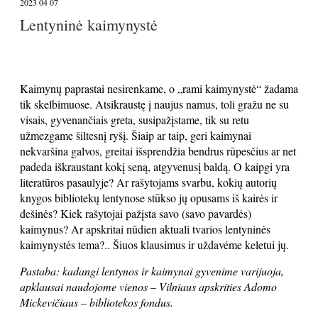
2023 04 07
Lentyninė kaimynystė
Kaimynų paprastai nesirenkame, o „rami kaimynystė“ žadama
tik skelbimuose. Atsikraustę į naujus namus, toli gražu ne su
visais, gyvenančiais greta, susipažįstame, tik su retu
užmezgame šiltesnį ryšį. Šiaip ar taip, geri kaimynai
nekvaršina galvos, greitai išsprendžia bendrus rūpesčius ar net
padeda iškraustant kokį seną, atgyvenusį baldą. O kaipgi yra
literatūros pasaulyje? Ar rašytojams svarbu, kokių autorių
knygos bibliotekų lentynose stūkso jų opusams iš kairės ir
dešinės? Kiek rašytojai pažįsta savo (savo pavardės)
kaimynus? Ar apskritai nūdien aktuali tvarios lentyninės
kaimynystės tema?.. Šiuos klausimus ir uždavėme keletui jų.
Pastaba: kadangi lentynos ir kaimynai gyvenime varijuoja,
apklausai naudojome vienos – Vilniaus apskrities Adomo
Mickevičiaus – bibliotekos fondus.