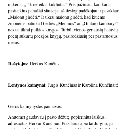
nukerta: „Tik nereikia kuklintis.“ Prisipažinsiu, kad kartą
pasitaikius panašiai situacijai aš tiesiog padėkojau ir pasakiau:
„Malonu girdėti.“ Ir tikrai malonu girdėti, kad kitiems
žmonėms patinka Giedrės „Meninos“ ar „Gintaro kambarys“,
nes tai tikrai puikios knygos. Turbūt vienos geriausių lietuvių
poetų sukurtų poezijos knygų, pasirodžiusių per pastaruosius
metus.
Rašytojas:
Herkus Kunčius
Lentynos kaimynai:
Jurgis Kunčinas ir Karolina Kunčinaitė
Geros kaimynystės painiavos.
Anuomet gaudavau į pašto dėžutę popierinius laiškus,
adresuotus Herkui Kunčinui. Prasitarus apie tai Jurgiui, jis