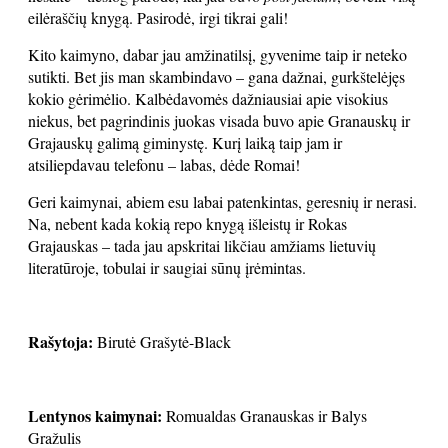
eilėraščių knygą. Pasirodė, irgi tikrai gali!
Kito kaimyno, dabar jau amžinatilsį, gyvenime taip ir neteko
sutikti. Bet jis man skambindavo – gana dažnai, gurkštelėjęs
kokio gėrimėlio. Kalbėdavomės dažniausiai apie visokius
niekus, bet pagrindinis juokas visada buvo apie Granauskų ir
Grajauskų galimą giminystę. Kurį laiką taip jam ir
atsiliepdavau telefonu – labas, dėde Romai!
Geri kaimynai, abiem esu labai patenkintas, geresnių ir nerasi.
Na, nebent kada kokią repo knygą išleistų ir Rokas
Grajauskas – tada jau apskritai likčiau amžiams lietuvių
literatūroje, tobulai ir saugiai sūnų įrėmintas.
Rašytoja:
Birutė Grašytė-Black
Lentynos kaimynai:
Romualdas Granauskas ir Balys
Gražulis