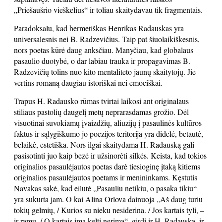
„Priešaušrio vieškelius“ ir toliau skaitydavau tik fragmentais.
Paradoksalu, kad hermetiškas Henrikas Radauskas yra
universalesnis nei B. Radzevičius. Taip pat šiuolaikiškesnis,
nors poetas kūrė daug anksčiau. Manyčiau, kad globalaus
pasaulio duotybė, o dar labiau trauka ir propagavimas B.
Radzevičių tolins nuo kito mentaliteto jaunų skaitytojų. Jie
vertins romaną daugiau istoriškai nei emociškai.
Trapus H. Radausko rūmas tvirtai laikosi ant originalaus
stiliaus pastolių daugelį metų neprarasdamas grožio. Dėl
visuotinai suvokiamų įvaizdžių, aliuzijų į pasaulinės kultūros
faktus ir sąlygiškumo jo poezijos teritorija yra didelė, betautė,
belaikė, estetiška. Nors ilgai skaitydama H. Radauską gali
pasisotinti juo kaip bezė ir užsinorėti silkės. Keista, kad tokios
originalios pasaulėjautos poetas darė tiesioginę įtaką kitiems
originalios pasaulėjautos poetams ir menininkams. Kęstutis
Navakas sakė, kad eilutė „Pasauliu netikiu, o pasaka tikiu“
yra sukurta jam. O kai Alina Orlova dainuoja „Aš daug turiu
tokių gelmių, / Kurios su nieku nesiderina. / Jos kartais tyli, –
ir ramu, / O kartais ima kelti nerimą“, girdi ir H. Radauską, ir