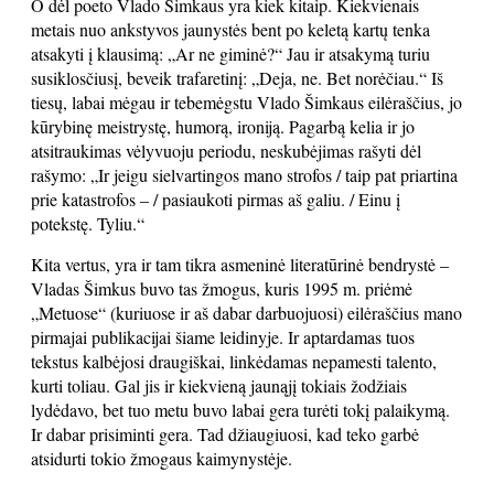
O dėl poeto Vlado Šimkaus yra kiek kitaip. Kiekvienais
metais nuo ankstyvos jaunystės bent po keletą kartų tenka
atsakyti į klausimą: „Ar ne giminė?“ Jau ir atsakymą turiu
susiklosčiusį, beveik trafaretinį: „Deja, ne. Bet norėčiau.“ Iš
tiesų, labai mėgau ir tebemėgstu Vlado Šimkaus eilėraščius, jo
kūrybinę meistrystę, humorą, ironiją. Pagarbą kelia ir jo
atsitraukimas vėlyvuoju periodu, neskubėjimas rašyti dėl
rašymo: „Ir jeigu sielvartingos mano strofos / taip pat priartina
prie katastrofos – / pasiaukoti pirmas aš galiu. / Einu į
potekstę. Tyliu.“
Kita vertus, yra ir tam tikra asmeninė literatūrinė bendrystė –
Vladas Šimkus buvo tas žmogus, kuris 1995 m. priėmė
„Metuose“ (kuriuose ir aš dabar darbuojuosi) eilėraščius mano
pirmajai publikacijai šiame leidinyje. Ir aptardamas tuos
tekstus kalbėjosi draugiškai, linkėdamas nepamesti talento,
kurti toliau. Gal jis ir kiekvieną jaunąjį tokiais žodžiais
lydėdavo, bet tuo metu buvo labai gera turėti tokį palaikymą.
Ir dabar prisiminti gera. Tad džiaugiuosi, kad teko garbė
atsidurti tokio žmogaus kaimynystėje.