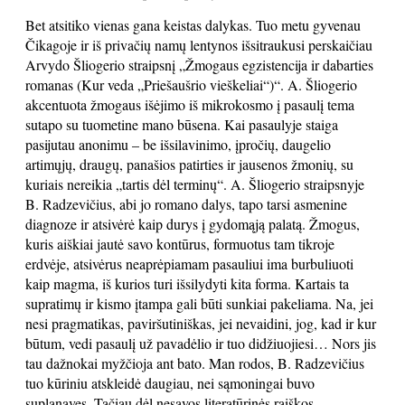
Bet atsitiko vienas gana keistas dalykas. Tuo metu gyvenau
Čikagoje ir iš privačių namų lentynos išsitraukusi perskaičiau
Arvydo Šliogerio straipsnį „Žmogaus egzistencija ir dabarties
romanas (Kur veda „Priešaušrio vieškeliai“)“. A. Šliogerio
akcentuota žmogaus išėjimo iš mikrokosmo į pasaulį tema
sutapo su tuometine mano būsena. Kai pasaulyje staiga
pasijutau anonimu – be išsilavinimo, įpročių, daugelio
artimųjų, draugų, panašios patirties ir jausenos žmonių, su
kuriais nereikia „tartis dėl terminų“. A. Šliogerio straipsnyje
B. Radzevičius, abi jo romano dalys, tapo tarsi asmenine
diagnoze ir atsivėrė kaip durys į gydomąją palatą. Žmogus,
kuris aiškiai jautė savo kontūrus, formuotus tam tikroje
erdvėje, atsivėrus neaprėpiamam pasauliui ima burbuliuoti
kaip magma, iš kurios turi išsilydyti kita forma. Kartais ta
supratimų ir kismo įtampa gali būti sunkiai pakeliama. Na, jei
nesi pragmatikas, paviršutiniškas, jei nevaidini, jog, kad ir kur
būtum, vedi pasaulį už pavadėlio ir tuo didžiuojiesi… Nors jis
tau dažnokai myžčioja ant bato. Man rodos, B. Radzevičius
tuo kūriniu atskleidė daugiau, nei sąmoningai buvo
suplanavęs. Tačiau dėl nesavos literatūrinės raiškos