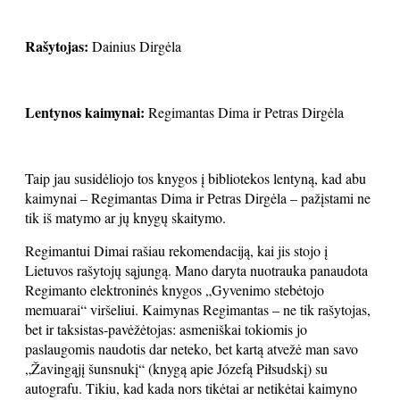
Rašytojas:
Dainius Dirgėla
Lentynos kaimynai:
Regimantas Dima ir Petras Dirgėla
Taip jau susidėliojo tos knygos į bibliotekos lentyną, kad abu
kaimynai – Regimantas Dima ir Petras Dirgėla – pažįstami ne
tik iš matymo ar jų knygų skaitymo.
Regimantui Dimai rašiau rekomendaciją, kai jis stojo į
Lietuvos rašytojų sąjungą. Mano daryta nuotrauka panaudota
Regimanto elektroninės knygos „Gyvenimo stebėtojo
memuarai“ viršeliui. Kaimynas Regimantas – ne tik rašytojas,
bet ir taksistas-pavėžėtojas: asmeniškai tokiomis jo
paslaugomis naudotis dar neteko, bet kartą atvežė man savo
„Žavingąjį šunsnukį“ (knygą apie Józefą Piłsudskį) su
autografu. Tikiu, kad kada nors tikėtai ar netikėtai kaimyno