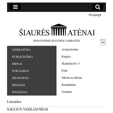
Prisijungti
DVISAVAITINIS KULTŪROS LAIKRAŠTIS
Avižų kioskas
LITERATŪRA
Knygos
PUBLICISTIKA
Skaitykla Nr. 5
MENAI
Polis
POKALBIAI
Tekstai ne tekstai
FILOSOFIJA
Komentaras
RELIGIJA
Vertimai
PAVELDAS
Literatūra
SAULIUS VASILIAUSKAS