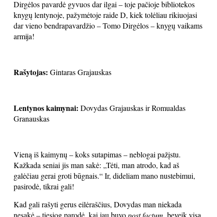
Dirgėlos pavardė gyvuos dar ilgai – toje pačioje bibliotekos
knygų lentynoje, pažymėtoje raide D, kiek tolėliau rikiuojasi
dar vieno bendrapavardžio – Tomo Dirgėlos – knygų vaikams
armija!
Rašytojas:
Gintaras Grajauskas
Lentynos kaimynai:
Dovydas Grajauskas ir Romualdas
Granauskas
Vieną iš kaimynų – koks sutapimas – neblogai pažįstu.
Kažkada seniai jis man sakė: „Tėti, man atrodo, kad aš
galėčiau gerai groti būgnais.“ Ir, dideliam mano nustebimui,
pasirodė, tikrai gali!
Kad gali rašyti gerus eilėraščius, Dovydas man niekada
nesakė – tiesiog parodė, kai jau buvo
post factum
, beveik visą