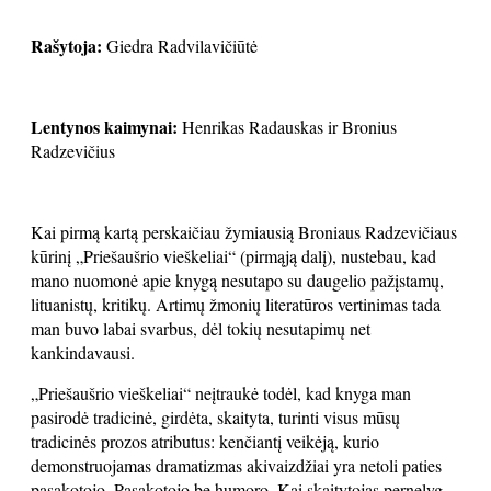
Rašytoja:
Giedra Radvilavičiūtė
Lentynos kaimynai:
Henrikas Radauskas ir Bronius
Radzevičius
Kai pirmą kartą perskaičiau žymiausią Broniaus Radzevičiaus
kūrinį „Priešaušrio vieškeliai“ (pirmąją dalį), nustebau, kad
mano nuomonė apie knygą nesutapo su daugelio pažįstamų,
lituanistų, kritikų. Artimų žmonių literatūros vertinimas tada
man buvo labai svarbus, dėl tokių nesutapimų net
kankindavausi.
„Priešaušrio vieškeliai“ neįtraukė todėl, kad knyga man
pasirodė tradicinė, girdėta, skaityta, turinti visus mūsų
tradicinės prozos atributus: kenčiantį veikėją, kurio
demonstruojamas dramatizmas akivaizdžiai yra netoli paties
pasakotojo. Pasakotojo be humoro. Kai skaitytojas pernelyg