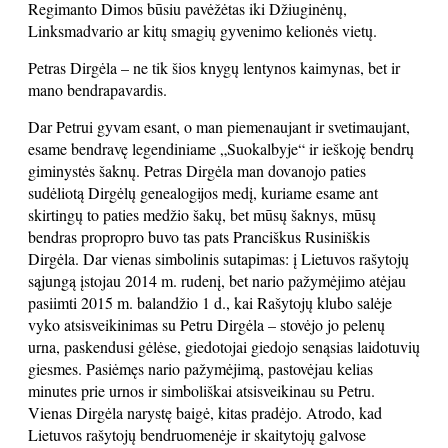
Regimanto Dimos būsiu pavėžėtas iki Džiuginėnų,
Linksmadvario ar kitų smagių gyvenimo kelionės vietų.
Petras Dirgėla – ne tik šios knygų lentynos kaimynas, bet ir
mano bendrapavardis.
Dar Petrui gyvam esant, o man piemenaujant ir svetimaujant,
esame bendravę legendiniame „Suokalbyje“ ir ieškoję bendrų
giminystės šaknų. Petras Dirgėla man dovanojo paties
sudėliotą Dirgėlų genealogijos medį, kuriame esame ant
skirtingų to paties medžio šakų, bet mūsų šaknys, mūsų
bendras propropro buvo tas pats Pranciškus Rusiniškis
Dirgėla. Dar vienas simbolinis sutapimas: į Lietuvos rašytojų
sąjungą įstojau 2014 m. rudenį, bet nario pažymėjimo atėjau
pasiimti 2015 m. balandžio 1 d., kai Rašytojų klubo salėje
vyko atsisveikinimas su Petru Dirgėla – stovėjo jo pelenų
urna, paskendusi gėlėse, giedotojai giedojo senąsias laidotuvių
giesmes. Pasiėmęs nario pažymėjimą, pastovėjau kelias
minutes prie urnos ir simboliškai atsisveikinau su Petru.
Vienas Dirgėla narystę baigė, kitas pradėjo. Atrodo, kad
Lietuvos rašytojų bendruomenėje ir skaitytojų galvose