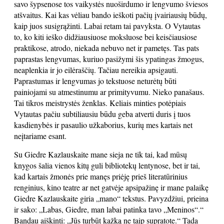
savo šypsenose tos vaikystės nuoširdumo ir lengvumo šviesos
atšvaitus. Kai kas vėliau bando ieškoti pačių įvairiausių būdų,
kaip juos susigrąžinti. Labai retam tai pavyksta. O Vytautas
to, ko kiti ieško didžiausiuose moksluose bei keisčiausiose
praktikose, atrodo, niekada nebuvo net ir pametęs. Tas pats
paprastas lengvumas, kuriuo pasižymi šis ypatingas žmogus,
neaplenkia ir jo eilėraščių. Tačiau nereikia apsigauti.
Paprastumas ir lengvumas jo tekstuose neturėtų būti
painiojami su atmestinumu ar primityvumu. Nieko panašaus.
Tai tikros meistrystės ženklas. Keliais minties potėpiais
Vytautas pačiu subtiliausiu būdu geba atverti duris į tuos
kasdienybės ir pasaulio užkaborius, kurių mes kartais net
neįtariame esant.
Su Giedre Kazlauskaite mane sieja ne tik tai, kad mūsų
knygos šalia vienos kitų guli bibliotekų lentynose, bet ir tai,
kad kartais žmonės prie manęs priėję prieš literatūrinius
renginius, kino teatre ar net gatvėje apsipažinę ir mane palaikę
Giedre Kazlauskaite giria „mano“ tekstus. Pavyzdžiui, prieina
ir sako: „Labas, Giedre, man labai patinka tavo „Meninos“.“
Bandau aiškinti: „Jūs turbūt kažką ne taip supratote.“ Tada