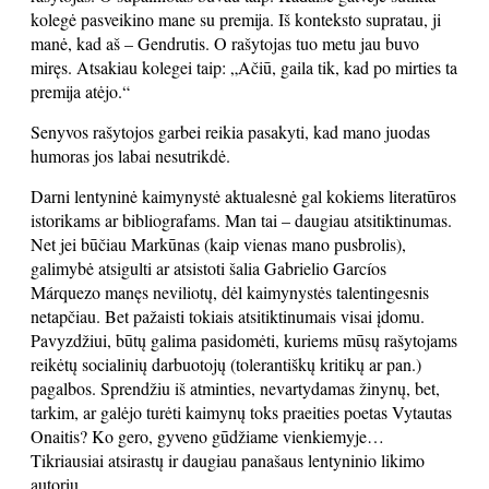
kolegė pasveikino mane su premija. Iš konteksto supratau, ji
manė, kad aš – Gendrutis. O rašytojas tuo metu jau buvo
miręs. Atsakiau kolegei taip: „Ačiū, gaila tik, kad po mirties ta
premija atėjo.“
Senyvos rašytojos garbei reikia pasakyti, kad mano juodas
humoras jos labai nesutrikdė.
Darni lentyninė kaimynystė aktualesnė gal kokiems literatūros
istorikams ar bibliografams. Man tai – daugiau atsitiktinumas.
Net jei būčiau Markūnas (kaip vienas mano pusbrolis),
galimybė atsigulti ar atsistoti šalia Gabrielio Garcíos
Márquezo manęs neviliotų, dėl kaimynystės talentingesnis
netapčiau. Bet pažaisti tokiais atsitiktinumais visai įdomu.
Pavyzdžiui, būtų galima pasidomėti, kuriems mūsų rašytojams
reikėtų socialinių darbuotojų (tolerantiškų kritikų ar pan.)
pagalbos. Sprendžiu iš atminties, nevartydamas žinynų, bet,
tarkim, ar galėjo turėti kaimynų toks praeities poetas Vytautas
Onaitis? Ko gero, gyveno gūdžiame vienkiemyje…
Tikriausiai atsirastų ir daugiau panašaus lentyninio likimo
autorių.