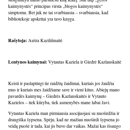
kaimynystės“ principas virsta „blogos kaimynystės“
simptomu. Bet juk ne tai svarbiausia – svarbiausia, kad
bibliotekoje apskritai yra tavo knyga.
Rašytoja:
Aušra Kaziliūnaitė
Lentynos kaimynai:
Vytautas Kaziela ir Giedrė Kazlauskaitė
Keisti ir paslaptingi tie raidžių žaidimai, kuriais jos žaidžia
mus ir kuriais mes žaidžiame save ir vieni kitus. Abiejų mano
pavardės kaimynų – Giedrės Kazlauskaitės ir Vytauto
Kazielos – tiek kūryba, tiek asmenybės mane labai žavi.
Vytautas Kaziela man pirmiausia asocijuojasi su nuoširdžia ir
draugiška šypsena. Spėju, kad ne mažiau nuoširdi šypsena jo
veidą puošė ir tada, kai jis buvo dar vaikas. Mažai kas išsaugo