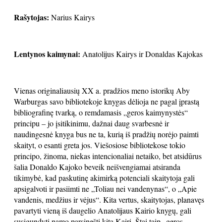
Rašytojas:
Narius Kairys
Lentynos kaimynai:
Anatolijus Kairys ir Donaldas Kajokas
Vienas originaliausių XX a. pradžios meno istorikų Aby
Warburgas savo bibliotekoje knygas dėlioja ne pagal įprastą
bibliografinę tvarką, o remdamasis „geros kaimynystės“
principu – jo įsitikinimu, dažnai daug svarbesnė ir
naudingesnė knyga bus ne ta, kurią iš pradžių norėjo paimti
skaityt, o esanti greta jos. Viešosiose bibliotekose tokio
principo, žinoma, niekas intencionaliai netaiko, bet atsidūrus
šalia Donaldo Kajoko beveik neišvengiamai atsiranda
tikimybė, kad paskutinę akimirką potenciali skaitytoja gali
apsigalvoti ir pasiimti ne „Toliau nei vandenynas“, o „Apie
vandenis, medžius ir vėjus“. Kita vertus, skaitytojas, planavęs
pavartyti vieną iš daugelio Anatolijaus Kairio knygų, gali
susigundyti namo parsinešti kitą Kairį. Štai taip „geros