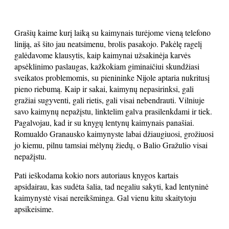
Grašių kaime kurį laiką su kaimynais turėjome vieną telefono
liniją, aš šito jau neatsimenu, brolis pasakojo. Pakėlę ragelį
galėdavome klausytis, kaip kaimynai užsakinėja karvės
apsėklinimo paslaugas, kažkokiam giminaičiui skundžiasi
sveikatos problemomis, su pienininke Nijole aptaria nukritusį
pieno riebumą. Kaip ir sakai, kaimynų nepasirinksi, gali
gražiai sugyventi, gali rietis, gali visai nebendrauti. Vilniuje
savo kaimynų nepažįstu, linktelim galva prasilenkdami ir tiek.
Pagalvojau, kad ir su knygų lentynų kaimynais panašiai.
Romualdo Granausko kaimynyste labai džiaugiuosi, grožiuosi
jo kiemu, pilnu tamsiai mėlynų žiedų, o Balio Gražulio visai
nepažįstu.
Pati ieškodama kokio nors autoriaus knygos kartais
apsidairau, kas sudėta šalia, tad negaliu sakyti, kad lentyninė
kaimynystė visai nereikšminga. Gal vienu kitu skaitytoju
apsikeisime.