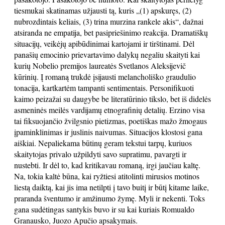
tiesmukai skatinamas užjausti tą, kuris „(1) apskuręs, (2)
nubrozdintais keliais, (3) trina murzina rankele akis“, dažnai
atsiranda ne empatija, bet pasipriešinimo reakcija. Dramatiškų
situacijų, veikėjų apibūdinimai kartojami ir tirštinami. Dėl
panašių emocinio prievartavimo dalykų negaliu skaityti kai
kurių Nobelio premijos laureatės Svetlanos Aleksijevič
kūrinių. Į romaną trukdė įsijausti melancholiško graudulio
tonacija, kartkartėm tampanti sentimentais. Personifikuoti
kaimo peizažai su daugybe be literatūrinio tikslo, bet iš didelės
asmeninės meilės vardijamų etnografinių detalių. Erzino visa
tai fiksuojančio žvilgsnio pietizmas, poetiškas mažo žmogaus
įpaminklinimas ir juslinis naivumas. Situacijos klostosi gana
aiškiai. Nepaliekama būtinų geram tekstui tarpų, kuriuos
skaitytojas privalo užpildyti savo supratimu, pavargti ir
nustebti. Ir dėl to, kad kritikavau romaną, irgi jaučiau kaltę.
Na, tokia kaltė būna, kai ryžtiesi atitolinti mirusios motinos
liestą daiktą, kai jis ima netilpti į tavo buitį ir būtį kitame laike,
praranda šventumo ir amžinumo žymę. Myli ir nekenti. Toks
gana sudėtingas santykis buvo ir su kai kuriais Romualdo
Granausko, Juozo Apučio apsakymais.