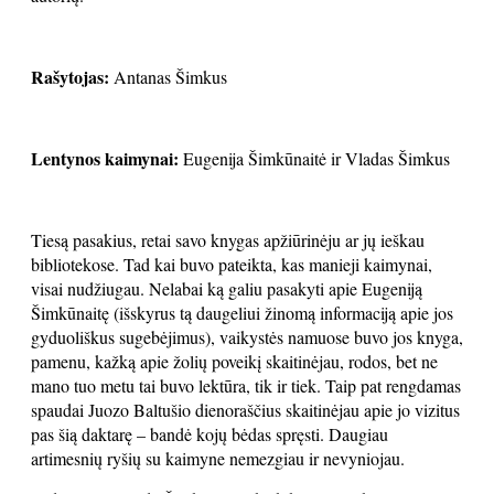
Rašytojas:
Antanas Šimkus
Lentynos kaimynai:
Eugenija Šimkūnaitė ir Vladas Šimkus
Tiesą pasakius, retai savo knygas apžiūrinėju ar jų ieškau
bibliotekose. Tad kai buvo pateikta, kas manieji kaimynai,
visai nudžiugau. Nelabai ką galiu pasakyti apie Eugeniją
Šimkūnaitę (išskyrus tą daugeliui žinomą informaciją apie jos
gyduoliškus sugebėjimus), vaikystės namuose buvo jos knyga,
pamenu, kažką apie žolių poveikį skaitinėjau, rodos, bet ne
mano tuo metu tai buvo lektūra, tik ir tiek. Taip pat rengdamas
spaudai Juozo Baltušio dienoraščius skaitinėjau apie jo vizitus
pas šią daktarę – bandė kojų bėdas spręsti. Daugiau
artimesnių ryšių su kaimyne nemezgiau ir nevyniojau.