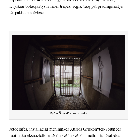
neryškiai boluojantys ir labai trapūs, regis, tuoj pat pradingsiantys
dėl pakitusios šviesos.
Ryčio Šeškaičio nuotrauka
Fotografės, instaliacijų menininkės Aušros Griškonytės-Volungės
nuotraukų ekspozicijoje „Nelaisvė laisvėje“ – netipinės išvaizdos