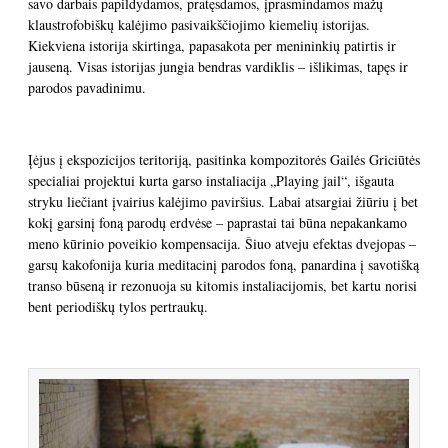
savo darbais papildydamos, pratęsdamos, įprasmindamos mažų
klaustrofobiškų kalėjimo pasivaikščiojimo kiemelių istorijas.
Kiekviena istorija skirtinga, papasakota per menininkių patirtis ir
jauseną. Visas istorijas jungia bendras vardiklis – išlikimas, tapęs ir
parodos pavadinimu.
Įėjus į ekspozicijos teritoriją, pasitinka kompozitorės Gailės Griciūtės
specialiai projektui kurta garso instaliacija „Playing jail“, išgauta
stryku liečiant įvairius kalėjimo paviršius. Labai atsargiai žiūriu į bet
kokį garsinį foną parodų erdvėse – paprastai tai būna nepakankamo
meno kūrinio poveikio kompensacija. Šiuo atveju efektas dvejopas –
garsų kakofonija kuria meditacinį parodos foną, panardina į savotišką
transo būseną ir rezonuoja su kitomis instaliacijomis, bet kartu norisi
bent periodiškų tylos pertraukų.