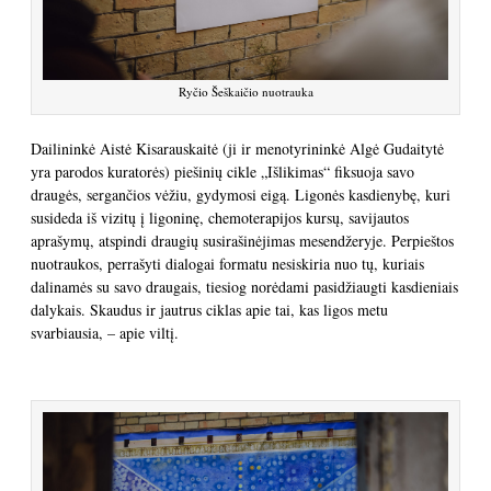
Ryčio Šeškaičio nuotrauka
Dailininkė Aistė Kisarauskaitė (ji ir menotyrininkė Algė Gudaitytė
yra parodos kuratorės) piešinių cikle „Išlikimas“ fiksuoja savo
draugės, sergančios vėžiu, gydymosi eigą. Ligonės kasdienybę, kuri
susideda iš vizitų į ligoninę, chemoterapijos kursų, savijautos
aprašymų, atspindi draugių susirašinėjimas mesendžeryje. Perpieštos
nuotraukos, perrašyti dialogai formatu nesiskiria nuo tų, kuriais
dalinamės su savo draugais, tiesiog norėdami pasidžiaugti kasdieniais
dalykais. Skaudus ir jautrus ciklas apie tai, kas ligos metu
svarbiausia, – apie viltį.