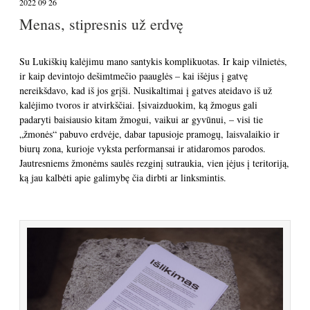
2022 09 26
Menas, stipresnis už erdvę
Su Lukiškių kalėjimu mano santykis komplikuotas. Ir kaip vilnietės,
ir kaip devintojo dešimtmečio paauglės – kai išėjus į gatvę
nereikšdavo, kad iš jos grįši. Nusikaltimai į gatves ateidavo iš už
kalėjimo tvoros ir atvirkščiai. Įsivaizduokim, ką žmogus gali
padaryti baisiausio kitam žmogui, vaikui ar gyvūnui, – visi tie
„žmonės“ pabuvo erdvėje, dabar tapusioje pramogų, laisvalaikio ir
biurų zona, kurioje vyksta performansai ir atidaromos parodos.
Jautresniems žmonėms saulės rezginį sutraukia, vien įėjus į teritoriją,
ką jau kalbėti apie galimybę čia dirbti ar linksmintis.