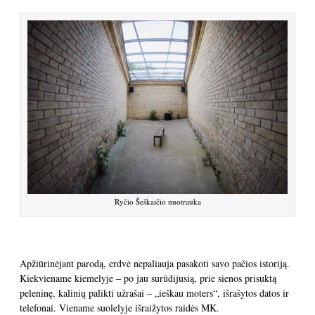
Ryčio Šeškaičio nuotrauka
Apžiūrinėjant parodą, erdvė nepaliauja pasakoti savo pačios istoriją.
Kiekviename kiemelyje – po jau surūdijusią, prie sienos prisuktą
peleninę, kalinių palikti užrašai – „ieškau moters“, išrašytos datos ir
telefonai. Viename suolelyje išraižytos raidės MK.