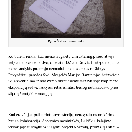
Ryčio Šeškaičio nuotrauka
Ko būtent reikia, kad menas nugalėtų charakteringą, šiuo atveju
neigiama prasme, erdvę, o ne atvirkščiai? Erdvės ir eksponuojamo
meno santykis pastarojo nenaudai – ne toks retas reiškinys.
Pavyzdžiui, parodos Švč. Mergelės Marijos Ramintojos bažnyčioje,
iki atšventinimo ir atidavimo tikintiesiems tarnavusioje kaip meno
ekspozicijų erdvė, išskyrus retas išimtis, tiesiog nublankdavo prieš
stiprią šventyklos energiją.
Kad erdvė, jau pati turinti savo istoriją, neužgožtų meno kūrinio,
būtina kolaboracija. Septynios menininkės, Lukiškių kalėjimo
teritorijoje surengusios jungtinį projektą-parodą, priima šį iššūkį –