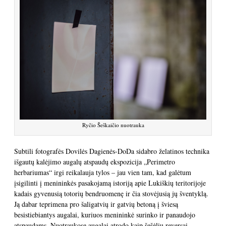
Ryčio Šeškaičio nuotrauka
Subtili fotografės Dovilės Dagienės-DoDa sidabro želatinos technika
išgautų kalėjimo augalų atspaudų ekspozicija „Perimetro
herbariumas“ irgi reikalauja tylos – jau vien tam, kad galėtum
įsigilinti į menininkės pasakojamą istoriją apie Lukiškių teritorijoje
kadais gyvenusią totorių bendruomenę ir čia stovėjusią jų šventyklą.
Ją dabar teprimena pro šaligatvių ir gatvių betoną į šviesą
besistiebiantys augalai, kuriuos menininkė surinko ir panaudojo
atspaudams. Nuotraukose augalai atrodo kaip šešėlių reversai,