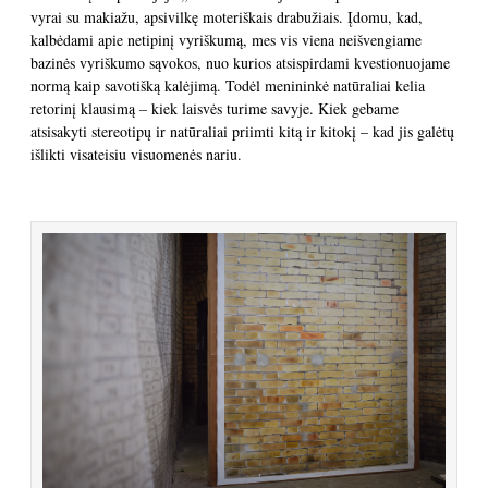
vyrai su makiažu, apsivilkę moteriškais drabužiais. Įdomu, kad,
kalbėdami apie netipinį vyriškumą, mes vis viena neišvengiame
bazinės vyriškumo sąvokos, nuo kurios atsispirdami kvestionuojame
normą kaip savotišką kalėjimą. Todėl menininkė natūraliai kelia
retorinį klausimą – kiek laisvės turime savyje. Kiek gebame
atsisakyti stereotipų ir natūraliai priimti kitą ir kitokį – kad jis galėtų
išlikti visateisiu visuomenės nariu.