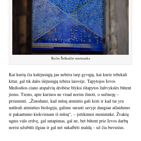
Ryčio Šeškaičio nuotrauka
Kai kurių čia kalėjusiųjų jau nebėra tarp gyvųjų, kai kurie tebekali
kitur, gal tik dalis išėjusiųjų tebėra laisvėje. Tapytojos Ievos
Mediodios ciano atspalvių drobėse blyksi ištapytos žaltvykslės būtent
jiems. Tiems, apie kuriuos ne visad norim žinoti, o sužinoję –
prisiminti. „Žinodami, kad mūsų atmintis gali kisti ir kad tai yra
natūrali atminties biologija, galime surasti savyje daugiau atlaidumo
ir pakantumo kiekvienam iš mūsų“, – įsitikinusi menininkė. Žvakių
ugnis valo erdvę, gal sutapimas, gal ne, bet būtent prie Ievos darbų
norisi užsibūti ilgiau ir gal net sukalbėti maldą – už čia buvusius.