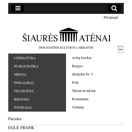
Prisijungti
DVISAVAITINIS KULTŪROS LAIKRAŠTIS
Avižų kioskas
LITERATŪRA
Knygos
PUBLICISTIKA
Skaitykla Nr. 5
MENAI
Polis
POKALBIAI
Tekstai ne tekstai
FILOSOFIJA
Komentaras
RELIGIJA
Vertimai
PAVELDAS
Parodos
EGLĖ FRANK