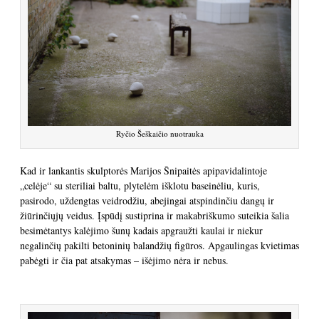
Ryčio Šeškaičio nuotrauka
Kad ir lankantis skulptorės Marijos Šnipaitės apipavidalintoje
„celėje“ su steriliai baltu, plytelėm išklotu baseinėliu, kuris,
pasirodo, uždengtas veidrodžiu, abejingai atspindinčiu dangų ir
žiūrinčiųjų veidus. Įspūdį sustiprina ir makabriškumo suteikia šalia
besimėtantys kalėjimo šunų kadais apgraužti kaulai ir niekur
negalinčių pakilti betoninių balandžių figūros. Apgaulingas kvietimas
pabėgti ir čia pat atsakymas – išėjimo nėra ir nebus.