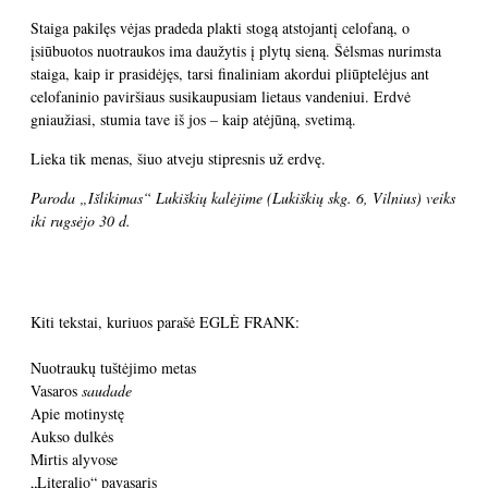
Staiga pakilęs vėjas pradeda plakti stogą atstojantį celofaną, o
įsiūbuotos nuotraukos ima daužytis į plytų sieną. Šėlsmas nurimsta
staiga, kaip ir prasidėjęs, tarsi finaliniam akordui pliūptelėjus ant
celofaninio paviršiaus susikaupusiam lietaus vandeniui. Erdvė
gniaužiasi, stumia tave iš jos – kaip atėjūną, svetimą.
Lieka tik menas, šiuo atveju stipresnis už erdvę.
Paroda „Išlikimas“ Lukiškių kalėjime (Lukiškių skg. 6, Vilnius) veiks
iki rugsėjo 30 d.
Kiti tekstai, kuriuos parašė EGLĖ FRANK:
Nuotraukų tuštėjimo metas
Vasaros
saudade
Apie motinystę
Aukso dulkės
Mirtis alyvose
„Literalio“ pavasaris