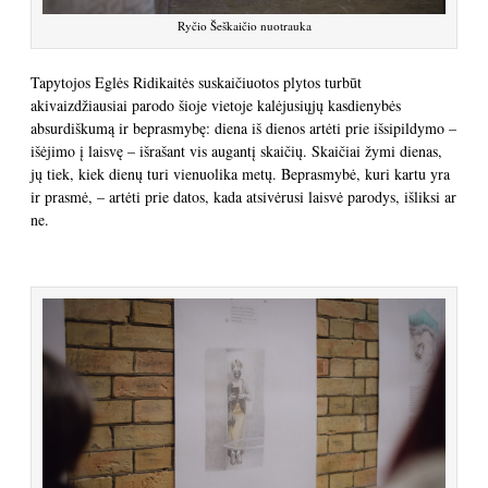
Ryčio Šeškaičio nuotrauka
Tapytojos Eglės Ridikaitės suskaičiuotos plytos turbūt
akivaizdžiausiai parodo šioje vietoje kalėjusiųjų kasdienybės
absurdiškumą ir beprasmybę: diena iš dienos artėti prie išsipildymo –
išėjimo į laisvę – išrašant vis augantį skaičių. Skaičiai žymi dienas,
jų tiek, kiek dienų turi vienuolika metų. Beprasmybė, kuri kartu yra
ir prasmė, – artėti prie datos, kada atsivėrusi laisvė parodys, išliksi ar
ne.