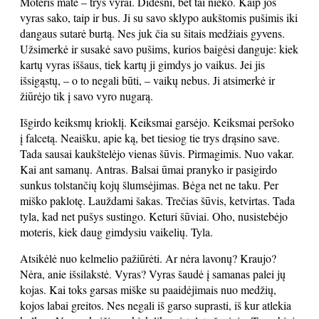
Moteris matė – trys vyrai. Didesni, bet tai nieko. Kaip jos
vyras sako, taip ir bus. Ji su savo sklypo aukštomis pušimis iki
dangaus sutarė burtą. Nes juk čia su šitais medžiais gyvens.
Užsimerkė ir susakė savo pušims, kurios baigėsi danguje: kiek
kartų vyras iššaus, tiek kartų ji gimdys jo vaikus. Jei jis
išsigąstų, – o to negali būti, – vaikų nebus. Ji atsimerkė ir
žiūrėjo tik į savo vyro nugarą.
Išgirdo keiksmų krioklį. Keiksmai garsėjo. Keiksmai peršoko
į falcetą. Neaišku, apie ką, bet tiesiog tie trys drąsino save.
Tada sausai kaukštelėjo vienas šūvis. Pirmagimis. Nuo vakar.
Kai ant samanų. Antras. Balsai ūmai pranyko ir pasigirdo
sunkus tolstančių kojų šlumsėjimas. Bėga net ne taku. Per
miško paklotę. Lauždami šakas. Trečias šūvis, ketvirtas. Tada
tyla, kad net pušys sustingo. Keturi šūviai. Oho, nusistebėjo
moteris, kiek daug gimdysiu vaikelių. Tyla.
Atsikėlė nuo kelmelio pažiūrėti. Ar nėra lavonų? Kraujo?
Nėra, anie išsilakstė. Vyras? Vyras šaudė į samanas palei jų
kojas. Kai toks garsas miške su paaidėjimais nuo medžių,
kojos labai greitos. Nes negali iš garso suprasti, iš kur atlekia