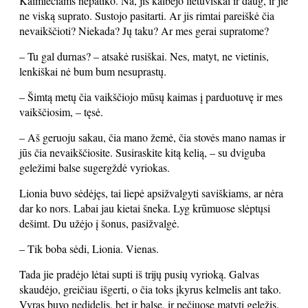
Kaimiečiams nepatiko. Na, jis kalbėjo lietuviškai ir daug, ir jie
ne viską suprato. Sustojo pasitarti. Ar jis rimtai pareiškė čia
nevaikščioti? Niekada? Jų taku? Ar mes gerai supratome?
– Tu gal durnas? – atsakė rusiškai. Nes, matyt, ne vietinis,
lenkiškai nė bum bum nesuprastų.
– Šimtą metų čia vaikščiojo mūsų kaimas į parduotuvę ir mes
vaikščiosim, – tęsė.
– Aš geruoju sakau, čia mano žemė, čia stovės mano namas ir
jūs čia nevaikščiosite. Susiraskite kitą kelią, – su dviguba
geležimi balse sugergždė vyriokas.
Lionia buvo sėdėjęs, tai liepė apsižvalgyti saviškiams, ar nėra
dar ko nors. Labai jau kietai šneka. Lyg krūmuose slėptųsi
dešimt. Du užėjo į šonus, pasižvalgė.
– Tik boba sėdi, Lionia. Vienas.
Tada jie pradėjo lėtai supti iš trijų pusių vyrioką. Galvas
skaudėjo, greičiau išgerti, o čia toks įkyrus kelmelis ant tako.
Vyras buvo nedidelis, bet ir balse, ir pečiuose matyti geležis.