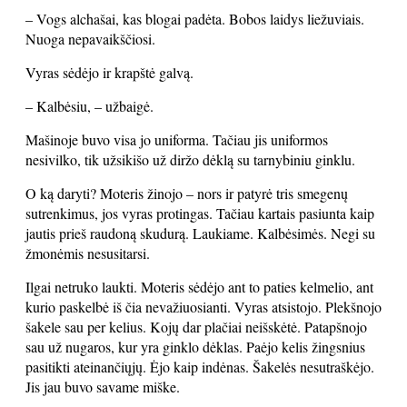
– Vogs alchašai, kas blogai padėta. Bobos laidys liežuviais.
Nuoga nepavaikščiosi.
Vyras sėdėjo ir krapštė galvą.
– Kalbėsiu, – užbaigė.
Mašinoje buvo visa jo uniforma. Tačiau jis uniformos
nesivilko, tik užsikišo už diržo dėklą su tarnybiniu ginklu.
O ką daryti? Moteris žinojo – nors ir patyrė tris smegenų
sutrenkimus, jos vyras protingas. Tačiau kartais pasiunta kaip
jautis prieš raudoną skudurą. Laukiame. Kalbėsimės. Negi su
žmonėmis nesusitarsi.
Ilgai netruko laukti. Moteris sėdėjo ant to paties kelmelio, ant
kurio paskelbė iš čia nevažiuosianti. Vyras atsistojo. Plekšnojo
šakele sau per kelius. Kojų dar plačiai neišskėtė. Patapšnojo
sau už nugaros, kur yra ginklo dėklas. Paėjo kelis žingsnius
pasitikti ateinančiųjų. Ėjo kaip indėnas. Šakelės nesutraškėjo.
Jis jau buvo savame miške.