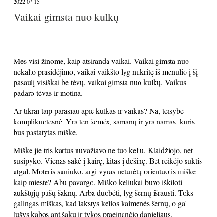
2022 07 15
Vaikai gimsta nuo kulkų
Mes visi žinome, kaip atsiranda vaikai. Vaikai gimsta nuo
nekalto prasidėjimo, vaikai vaikšto lyg nukritę iš mėnulio į šį
pasaulį visiškai be tėvų, vaikai gimsta nuo kulkų. Vaikus
padaro tėvas ir motina.
Ar tikrai taip parašiau apie kulkas ir vaikus? Na, teisybė
komplikuotesnė. Yra ten žemės, samanų ir yra namas, kuris
bus pastatytas miške.
Miške jie tris kartus nuvažiavo ne tuo keliu. Klaidžiojo, net
susipyko. Vienas sakė į kairę, kitas į dešinę. Bet reikėjo suktis
atgal. Moteris suniuko: argi vyras neturėtų orientuotis miške
kaip mieste? Abu pavargo. Miško keliukai buvo iškiloti
aukštųjų pušų šaknų. Arba duobėti, lyg šernų išrausti. Toks
galingas miškas, kad lakstys kelios kaimenės šernų, o gal
lūšys kabos ant šakų ir tykos praeinančio danieliaus.