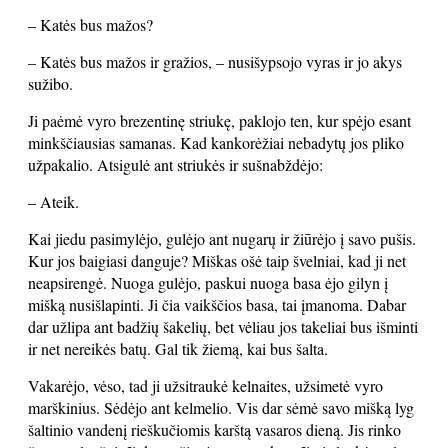
– Katės bus mažos?
– Katės bus mažos ir gražios, – nusišypsojo vyras ir jo akys
sužibo.
Ji paėmė vyro brezentinę striukę, paklojo ten, kur spėjo esant
minkščiausias samanas. Kad kankorėžiai nebadytų jos pliko
užpakalio. Atsigulė ant striukės ir sušnabždėjo:
– Ateik.
Kai jiedu pasimylėjo, gulėjo ant nugarų ir žiūrėjo į savo pušis.
Kur jos baigiasi danguje? Miškas ošė taip švelniai, kad ji net
neapsirengė. Nuoga gulėjo, paskui nuoga basa ėjo gilyn į
mišką nusišlapinti. Ji čia vaikščios basa, tai įmanoma. Dabar
dar užlipa ant badžių šakelių, bet vėliau jos takeliai bus išminti
ir net nereikės batų. Gal tik žiemą, kai bus šalta.
Vakarėjo, vėso, tad ji užsitraukė kelnaites, užsimetė vyro
marškinius. Sėdėjo ant kelmelio. Vis dar sėmė savo mišką lyg
šaltinio vandenį rieškučiomis karštą vasaros dieną. Jis rinko