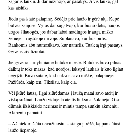
žagarus laužui. Ji dar nežinojo, ar pasakys. Ji vis laukė, gal
kas atsitiks.
Jiedu pasistatė palapinę. Sėdėjo prie laužo ir gėrė alų. Kepė
bulves žarijose. Vyras dar sugalvojo, kur bus sodelis, naujos
uogos šilauogės, jos dabar labai madingos ir auga miško
žemėje – rūgščioje dirvoje. Suplanavo, kur bus pirtis.
Rankomis abu numosikavo, kur namelis. Tualetą irgi pastatys.
Gyvens civilizuotai.
Jie gyveno tarnybiniame butuke mieste. Butukas buvo pilnas
daiktų ir toks mažas, kad norėjosi lakstyti laukais ir kuo ilgiau
negrįžti. Buvo sutarę, kad nakvos savo miške, palapinėje.
Pažiūrės, kaip ten. Tiksliau, kaip čia.
Vėl įkūrė laužą. Ilgai žiūrėdamas į laužą matai savo ateitį ir
viską sužinai. Laužo viduje ta ateitis linksmai šokinėja. O su
dūmais išsisklaido nerimas ir mintis tampa sunkiu akmeniu.
Akmeniu pamatui.
– Aš niekur iš čia nevažiuosiu, – staiga ji rėžė, ką pamačiusi
laužo liepsnoje.