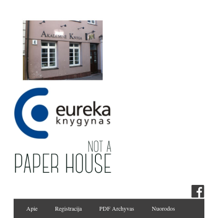
Apie
Registracija
PDF Archyvas
Nuorodos