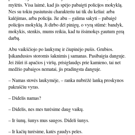
mylėtis. Visa laimė, kad jis spėjo pabaigti policijos mokyklą.
Nes su tokiu pasiutusiu charakteriu tai tik du keliai: arba
kalėjimas, arba policija. Jie abu – galima sakyti – pabaigė
policijos mokyklą. Ji dirbo dėl pinigų, o vyrą stūmė: bandyk,
mokykis, stenkis, mums reikia, kad tu išsimokęs gautum gerą
darbą.
Abu vaikščiojo po laukymę ir čiupinėjo pušis. Grubios.
Įsikandusios storomis šaknimis į samanas. Pasibaigia danguje.
Jei žiūri iš apačios į viršų, prisiglaudęs prie kamieno, tai net
medžio pabaigos nematai, jis pradingsta danguje.
– Namas stovės laukymėje, – ranka nubrėžė lanką proskynos
pakraščiu vyras.
– Didelis namas?
– Didelis, nes mes turėsime daug vaikų.
– Ir šunų, šunys mus saugos. Dideli šunys.
– Ir kačių turėsime, katės gaudys peles.