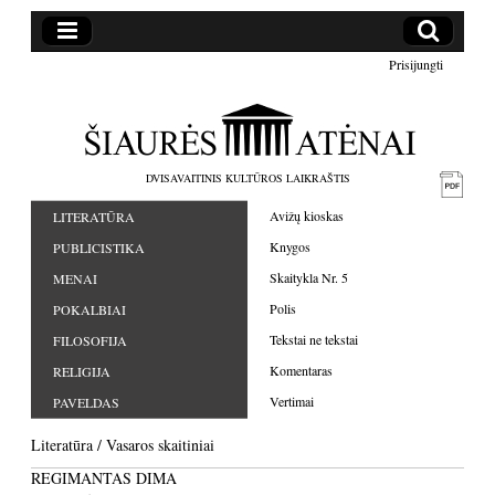
Prisijungti
DVISAVAITINIS KULTŪROS LAIKRAŠTIS
Avižų kioskas
LITERATŪRA
Knygos
PUBLICISTIKA
Skaitykla Nr. 5
MENAI
Polis
POKALBIAI
Tekstai ne tekstai
FILOSOFIJA
Komentaras
RELIGIJA
Vertimai
PAVELDAS
Literatūra
/
Vasaros skaitiniai
REGIMANTAS DIMA