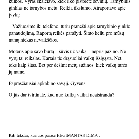
kulkos. Vyras skaičiavo, kiek liko pistolete šovinių. Tarnybinis
ginklas ne tarnybos metu. Reikia tikslumo. Atraportavo apie
įvykį:
– Važiuosime iki telefono, turiu pranešti apie tarnybinio ginklo
panaudojimą. Raportą reikės parašyti. Šituo keliu pro mūsų
namą niekas nevaikščios.
Moteris apie savo burtą – šūvis už vaiką – neprisipažino. Ne
vyrų tai reikalas. Kartais tie drąsuoliai vaikų išsigąsta. Net
toks kaip šitas. Bet per dešimt metų sužinos, kiek vaikų turės
jų name.
Paprasčiausiai apkabino savąjį. Gyvens.
O jūs dar tvirtinate, kad nuo kulkų vaikai neatsiranda?
Kiti tekstai, kuriuos parašė REGIMANTAS DIMA :