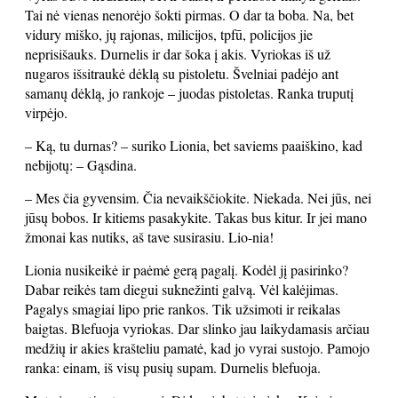
Tai nė vienas nenorėjo šokti pirmas. O dar ta boba. Na, bet
vidury miško, jų rajonas, milicijos, tpfū, policijos jie
neprisišauks. Durnelis ir dar šoka į akis. Vyriokas iš už
nugaros išsitraukė dėklą su pistoletu. Švelniai padėjo ant
samanų dėklą, jo rankoje – juodas pistoletas. Ranka truputį
virpėjo.
– Ką, tu durnas? – suriko Lionia, bet saviems paaiškino, kad
nebijotų: – Gąsdina.
– Mes čia gyvensim. Čia nevaikščiokite. Niekada. Nei jūs, nei
jūsų bobos. Ir kitiems pasakykite. Takas bus kitur. Ir jei mano
žmonai kas nutiks, aš tave susirasiu. Lio-nia!
Lionia nusikeikė ir paėmė gerą pagalį. Kodėl jį pasirinko?
Dabar reikės tam diegui suknežinti galvą. Vėl kalėjimas.
Pagalys smagiai lipo prie rankos. Tik užsimoti ir reikalas
baigtas. Blefuoja vyriokas. Dar slinko jau laikydamasis arčiau
medžių ir akies krašteliu pamatė, kad jo vyrai sustojo. Pamojo
ranka: einam, iš visų pusių supam. Durnelis blefuoja.