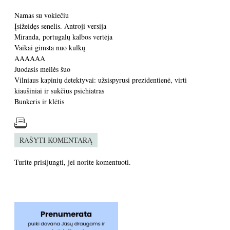
Namas su vokiečiu
Įsižeidęs senelis. Antroji versija
Miranda, portugalų kalbos vertėja
Vaikai gimsta nuo kulkų
AAAAAA
Juodasis meilės šuo
Vilniaus kapinių detektyvai: užsispyrusi prezidentienė, virti
kiaušiniai ir sukčius psichiatras
Bunkeris ir klėtis
RAŠYTI KOMENTARĄ
Turite
prisijungti
, jei norite komentuoti.