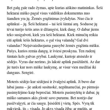
Bet galų gale rado žymas, apie kurias aiškino matininkas. Šeši
hektarai miško pagal visus valdiškus dokumentus nuo
šiandien yra jų. Žemės grąžinimas įvykdytas. Nuo čia ir
aplinkui – jų. Šeši hektarai – tai šeši šimtai arų. Soduose jų
tėvai turėjo šešis arus ir džiaugėsi, kiek daug. O dabar jiems
teko susigalvoti, kiek yra šeši hektarai. Kiek minučių reikia
eiti aplink šešis hektarus, o gal visą valandą? Gal dvi
valandas? Neįsivaizduojama gausybė žemės grąžinta mišku.
Pušys, kurios remia dangų, ir šviesi proskyna. Ten rudenį
šimtais kels galvas grybai. Laukymė, kurioje atsisėdo ir
sėdėjo. Vyras dar nerimo, jis lakstė aplink pasižiūrėti. Ar dar
jie turės kur nors miške laukymę, ar visur vien medžiai iki
dangaus. Sengirė.
Moteris sėdėjo kur sėdėjusi ir žvalgėsi aplink. Ji buvo dar
labai jauna – jie anksti susituokė, nepilnamečiai, po pirmojo
pasimylėjimo kaip bepročiai. Moteris pasimylėtų ir dabar, jų
miško samanos akis glostė savo purumu. Bet norėjo dar
pasižvalgyti, ar čia saugu. Įsisėdėti į vietą. Spės. Vyrą tik
pakviesk, jis – visada. Jo akys visada žiba: ar muštis, ar