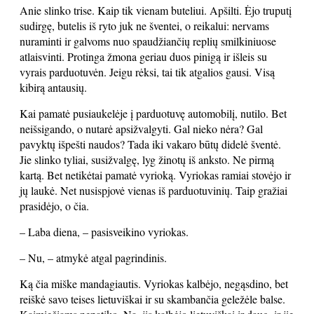
Anie slinko trise. Kaip tik vienam buteliui. Apšilti. Ėjo truputį
sudirgę, butelis iš ryto juk ne šventei, o reikalui: nervams
nuraminti ir galvoms nuo spaudžiančių replių smilkiniuose
atlaisvinti. Protinga žmona geriau duos pinigą ir išleis su
vyrais parduotuvėn. Jeigu rėksi, tai tik atgalios gausi. Visą
kibirą antausių.
Kai pamatė pusiaukelėje į parduotuvę automobilį, nutilo. Bet
neišsigando, o nutarė apsižvalgyti. Gal nieko nėra? Gal
pavyktų išpešti naudos? Tada iki vakaro būtų didelė šventė.
Jie slinko tyliai, susižvalgę, lyg žinotų iš anksto. Ne pirmą
kartą. Bet netikėtai pamatė vyrioką. Vyriokas ramiai stovėjo ir
jų laukė. Net nusispjovė vienas iš parduotuvinių. Taip gražiai
prasidėjo, o čia.
– Laba diena, – pasisveikino vyriokas.
– Nu, – atmykė atgal pagrindinis.
Ką čia miške mandagiautis. Vyriokas kalbėjo, negąsdino, bet
reiškė savo teises lietuviškai ir su skambančia geležėle balse.