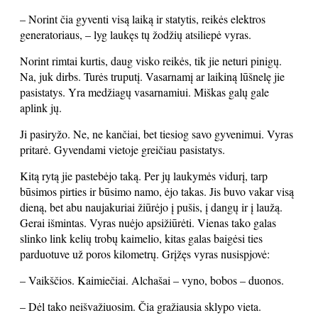
– Norint čia gyventi visą laiką ir statytis, reikės elektros
generatoriaus, – lyg laukęs tų žodžių atsiliepė vyras.
Norint rimtai kurtis, daug visko reikės, tik jie neturi pinigų.
Na, juk dirbs. Turės truputį. Vasarnamį ar laikiną lūšnelę jie
pasistatys. Yra medžiagų vasarnamiui. Miškas galų gale
aplink jų.
Ji pasiryžo. Ne, ne kančiai, bet tiesiog savo gyvenimui. Vyras
pritarė. Gyvendami vietoje greičiau pasistatys.
Kitą rytą jie pastebėjo taką. Per jų laukymės vidurį, tarp
būsimos pirties ir būsimo namo, ėjo takas. Jis buvo vakar visą
dieną, bet abu naujakuriai žiūrėjo į pušis, į dangų ir į laužą.
Gerai išmintas. Vyras nuėjo apsižiūrėti. Vienas tako galas
slinko link kelių trobų kaimelio, kitas galas baigėsi ties
parduotuve už poros kilometrų. Grįžęs vyras nusispjovė:
– Vaikščios. Kaimiečiai. Alchašai – vyno, bobos – duonos.
– Dėl tako neišvažiuosim. Čia gražiausia sklypo vieta.