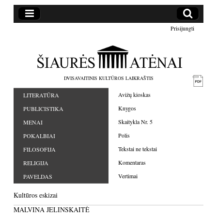
Prisijungti
DVISAVAITINIS KULTŪROS LAIKRAŠTIS
Avižų kioskas
LITERATŪRA
Knygos
PUBLICISTIKA
Skaitykla Nr. 5
MENAI
Polis
POKALBIAI
Tekstai ne tekstai
FILOSOFIJA
Komentaras
RELIGIJA
Vertimai
PAVELDAS
Kultūros eskizai
MALVINA JELINSKAITĖ