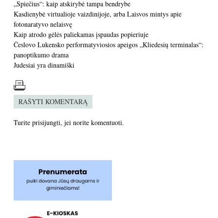
„Spiečius“: kaip atskirybė tampa bendrybe
Kasdienybė virtualioje vaizdinijoje, arba Laisvos mintys apie
fotonaratyvo nelaisvę
Kaip atrodo gėlės paliekamas įspaudas popieriuje
Česlovo Lukensko performatyviosios apeigos „Kliedesių terminalas“:
panoptikumo drama
Judesiai yra dinamiški
RAŠYTI KOMENTARĄ
Turite
prisijungti
, jei norite komentuoti.