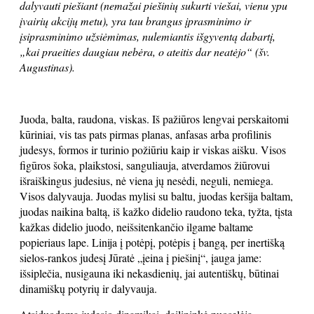
dalyvauti piešiant (nemažai piešinių sukurti viešai, vienu ypu
įvairių akcijų metu), yra tau brangus įprasminimo ir
įsiprasminimo užsiėmimas, nulemiantis
išgyventą dabartį,
„kai praeities daugiau nebėra, o ateitis dar neatėjo“ (šv.
Augustinas).
Juoda, balta, raudona, viskas. Iš pažiūros lengvai perskaitomi
kūriniai, vis tas pats pirmas planas, anfasas arba profilinis
judesys, formos ir turinio požiūriu kaip ir viskas aišku. Visos
figūros šoka, plaikstosi, sanguliauja, atverdamos žiūrovui
išraiškingus judesius, nė viena jų nesėdi, neguli, nemiega.
Visos dalyvauja. Juodas mylisi su baltu, juodas keršija baltam,
juodas naikina baltą, iš kažko didelio raudono teka, tyžta, tįsta
kažkas didelio juodo, neišsitenkančio ilgame baltame
popieriaus lape. Linija į potėpį, potėpis į bangą, per inertišką
sielos-rankos judesį Jūratė „įeina į piešinį“, įauga jame:
išsiplečia, nusigauna iki nekasdienių, jai autentiškų, būtinai
dinamiškų potyrių ir dalyvauja.