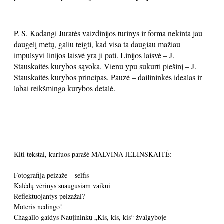
P. S. Kadangi Jūratės vaizdinijos turinys ir forma nekinta jau
daugelį metų, galiu teigti, kad visa ta daugiau mažiau
impulsyvi linijos laisvė yra ji pati. Linijos laisvė – J.
Stauskaitės kūrybos sąvoka. Vienu ypu sukurti piešinį – J.
Stauskaitės kūrybos principas. Pauzė – dailininkės idealas ir
labai reikšminga kūrybos detalė.
Kiti tekstai, kuriuos parašė MALVINA JELINSKAITĖ:
Fotografija peizaže – selfis
Kalėdų vėrinys suaugusiam vaikui
Reflektuojantys peizažai?
Moteris nedingo!
Chagallo gaidys Naujininkų „Kis, kis, kis“ žvalgyboje