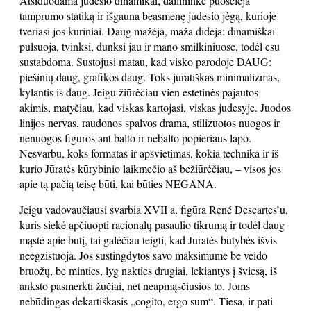
Atsiduodama judesio dinamikai, dailininkė puoselėja
tamprumo statiką ir išgauna beasmenę judesio jėgą, kurioje
tveriasi jos kūriniai. Daug mažėja, maža didėja: dinamiškai
pulsuoja, tvinksi, dunksi jau ir mano smilkiniuose, todėl esu
sustabdoma. Sustojusi matau, kad visko parodoje DAUG:
piešinių daug, grafikos daug. Toks jūratiškas minimalizmas,
kylantis iš daug. Jeigu žiūrėčiau vien estetinės pajautos
akimis, matyčiau, kad viskas kartojasi, viskas judesyje. Juodos
linijos nervas, raudonos spalvos drama, stilizuotos nuogos ir
nenuogos figūros ant balto ir nebalto popieriaus lapo.
Nesvarbu, koks formatas ir apšvietimas, kokia technika ir iš
kurio Jūratės kūrybinio laikmečio aš bežiūrėčiau, – visos jos
apie tą pačią teisę būti, kai būties NEGANA.
Jeigu vadovaučiausi svarbia XVII a. figūra René Descartes’u,
kuris siekė apčiuopti racionalų pasaulio tikrumą ir todėl daug
mąstė apie būtį, tai galėčiau teigti, kad Jūratės būtybės išvis
neegzistuoja. Jos sustingdytos savo maksimume be veido
bruožų, be minties, lyg nakties drugiai, lekiantys į šviesą, iš
anksto pasmerkti žūčiai, net neapmąsčiusios to. Joms
nebūdingas dekartiškasis „cogito, ergo sum“. Tiesa, ir pati