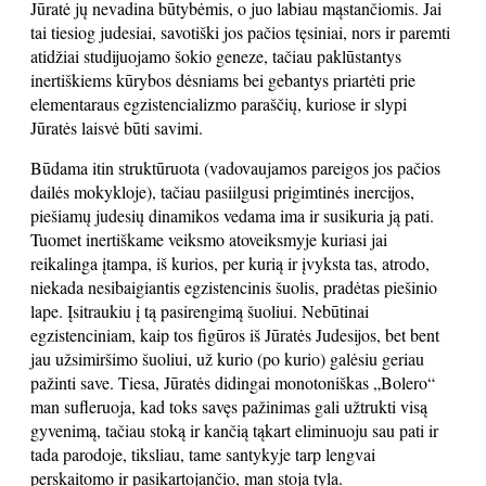
Jūratė jų nevadina būtybėmis, o juo labiau mąstančiomis. Jai
tai tiesiog judesiai, savotiški jos pačios tęsiniai, nors ir paremti
atidžiai studijuojamo šokio geneze, tačiau paklūstantys
inertiškiems kūrybos dėsniams bei gebantys priartėti prie
elementaraus egzistencializmo paraščių, kuriose ir slypi
Jūratės laisvė būti savimi.
Būdama itin struktūruota (vadovaujamos pareigos jos pačios
dailės mokykloje), tačiau pasiilgusi prigimtinės inercijos,
piešiamų judesių dinamikos vedama ima ir susikuria ją pati.
Tuomet inertiškame veiksmo atoveiksmyje kuriasi jai
reikalinga įtampa, iš kurios, per kurią ir įvyksta tas, atrodo,
niekada nesibaigiantis egzistencinis šuolis, pradėtas piešinio
lape. Įsitraukiu į tą pasirengimą šuoliui. Nebūtinai
egzistenciniam, kaip tos figūros iš Jūratės Judesijos, bet bent
jau užsimiršimo šuoliui, už kurio (po kurio) galėsiu geriau
pažinti save. Tiesa, Jūratės didingai monotoniškas „Bolero“
man sufleruoja, kad toks savęs pažinimas gali užtrukti visą
gyvenimą, tačiau stoką ir kančią tąkart eliminuoju sau pati ir
tada parodoje, tiksliau, tame santykyje tarp lengvai
perskaitomo ir pasikartojančio, man stoja tyla.