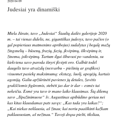
2020 04 09
Judesiai yra dinamiški
Miela Jūrate, tavo „Judesiai“ Šiaulių dailės galerijoje 2020
m. – tai vienas didelis, ne, gigantiškas judesys, tavo pačios (o
gal popieriaus matmenims apribojus) sudalytas į begalę mažų
žingsnelių – būsenų, frazių, fazių, įkvėpimų, iškvėpimų ir,
žinoma, įsikvėpimų. Tartum ilgai išbuvusi po vandeniu, su
kiekviena savo paroda išnyri įkvėpti oro. Galbūt todėl
daugelis tavo atvaizdų (nesvarbu – piešinių ar grafikos)
visuomet pasiekę maksimumą: ekstazę, šuolį, apogėjų, kartais
agoniją. Galiu apžiūrinėti pavienes jų detales, žavėtis
grakščiomis figūromis, stebėti jas dar ir dar – esmės tai
nekeičia. Esmė yra tavo ir mano laiko klausimas. Šią dilemą
savo „Išpažinimuose“ šv. Augustinas apibūdino geriau nei
kas kitas klausdamas pats savęs: „Kas tada yra laikas?“;
„Kai niekas neklausia, aš žinau; kai noriu paaiškinti kažkam
paklaususiam, aš nežinau.“ Tavoji drąsa piešti, tiksliau,