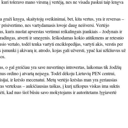
, kuri toleravo mano virsmą į vertėją, nes ne visada paskui taip lengva
 graži knyga, skaitytojų sveikinimai, bet, kita vertus, yra ir reversas –
r prisivertimo, nes vartydamasis lovoje daug neišversi. Vertėjo
s, kuris nuolat apverstas vertimui reikalingais įrankiais – žodynais ir
 išradingas, atverti ir smegenis. Ieškodamas kokio atitikmens ar retesnio
sio vertalo, todėl tenka vartyti enciklopedijas, vartyti akis, verstis per
is įsmunki į akivarą ir, atrodo, kojas gali užversti, ypač kai užkliuvus už
ios.
, o gal greičiau yra save nuvertinęs introvertas, laikomas tik žodžių
nus ordino į atvartą neįsega. Todėl dėkoju Lietuvių PEN centrui,
isijai, ir krėslo mecenatui. Metų vertėjo krėslas man yra geriausias
kras verteksas – aukščiausias taškas, į kurį užkopus viskas ima suktis
kėti, kad nuo šiol būsiu savo mokytojams ir autoritetams lygiavertė