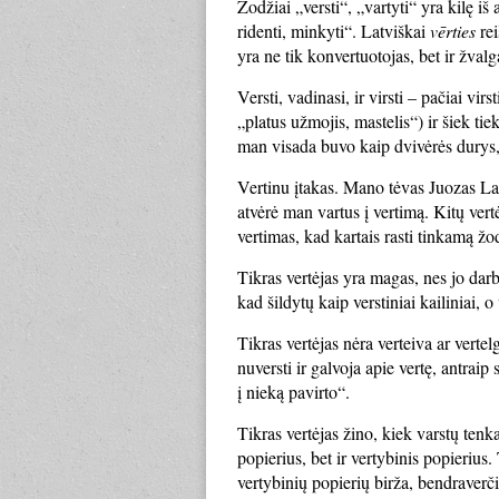
Žodžiai „versti“, „vartyti“ yra kilę i
ridenti, minkyti“. Latviškai
vērties
rei
yra ne tik konvertuotojas, bet ir žvalga
Versti, vadinasi, ir virsti – pačiai virs
„platus užmojis, mastelis“) ir šiek tiek 
man visada buvo kaip dvivėrės durys, 
Vertinu įtakas. Mano tėvas Juozas Laur
atvėrė man vartus į vertimą. Kitų vertė
vertimas, kad kartais rasti tinkamą žodį 
Tikras vertėjas yra magas, nes jo darba
kad šildytų kaip verstiniai kailiniai, 
Tikras vertėjas nėra verteiva ar vertel
nuversti ir galvoja apie vertę, antrai
į nieką pavirto“.
Tikras vertėjas žino, kiek varstų tenk
popierius, bet ir vertybinis popierius.
vertybinių popierių birža, bendraverčių