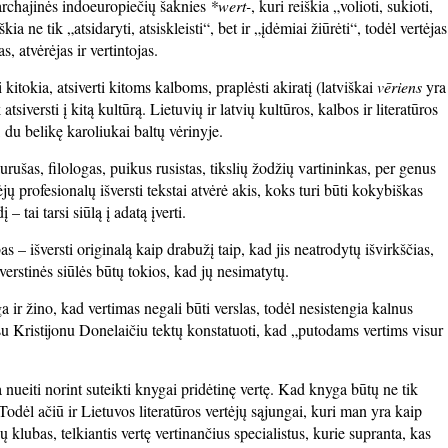
š archajinės indoeuropiečių šaknies
*wert-
, kuri reiškia „volioti, sukioti,
škia ne tik „atsidaryti, atsiskleisti“, bet ir „įdėmiai žiūrėti“, todėl vertėjas
s, atvėrėjas ir vertintojas.
ti kitokia, atsiverti kitoms kalboms, praplėsti akiratį (latviškai
vēriens
yra
atsiversti į kitą kultūrą. Lietuvių ir latvių kultūros, kalbos ir literatūros
du belikę karoliukai baltų vėrinyje.
ušas, filologas, puikus rusistas, tikslių žodžių vartininkas, per genus
jų profesionalų išversti tekstai atvėrė akis, koks turi būti kokybiškas
– tai tarsi siūlą į adatą įverti.
s – išversti originalą kaip drabužį taip, kad jis neatrodytų išvirkščias,
o verstinės siūlės būtų tokios, kad jų nesimatytų.
ga ir žino, kad vertimas negali būti verslas, todėl nesistengia kalnus
p su Kristijonu Donelaičiu tektų konstatuoti, kad „putodams vertims visur
a nueiti norint suteikti knygai pridėtinę vertę. Kad knyga būtų ne tik
 Todėl ačiū ir Lietuvos literatūros vertėjų sąjungai, kuri man yra kaip
 klubas, telkiantis vertę vertinančius specialistus, kurie supranta, kas