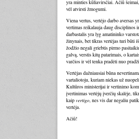
yra minties kūliavirsčiai. Ačiū šeimai
vėl atvirsti žmogumi.
Viena vertus, vertėjo darbo aversas yra
vertimas reikalauja daug disciplinos i
darbastalis yra lyg amatininko varstota
žinynais, bet tikras vertėjas turi būti
žodžio negali griebtis pirmo pasitaikiu
galvą, verstis kitų patarimais, o karta
varčios ir vėl tenka pradėti nuo pradž
Vertėjas dažniausiai būna nevertinamas
vartaliotoju, kuriam niekas už nuopel
Kultūros ministerijai ir vertinimo kom
įvertinimas vertėjų įverčių skalėje, ti
kaip
vertigo
, nes vis dar negaliu pati
vertėja.
Ačiū!