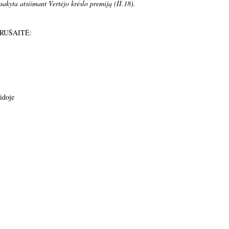
akyta atsiimant Vertėjo krėslo premiją (II.18).
AURUŠAITĖ:
aidoje