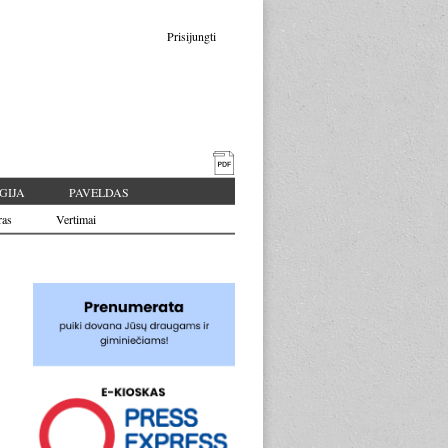
Prisijungti
GIJA
PAVELDAS
ras
Vertimai