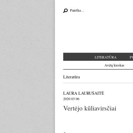
Search for:
LITERATŪRA
P
Avižų kioskas
Literatūra
LAURA LAURUŠAITĖ
2020 03 06
Vertėjo kūliavirsčiai