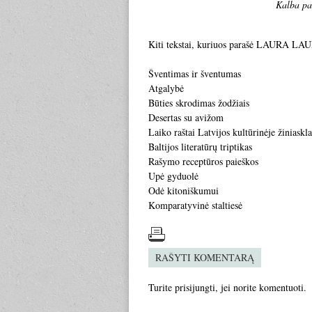
Kalba pas
Kiti tekstai, kuriuos parašė LAURA L
Šventimas ir šventumas
Atgalybė
Būties skrodimas žodžiais
Desertas su avižom
Laiko raštai Latvijos kultūrinėje žiniaskl
Baltijos literatūrų triptikas
Rašymo receptūros paieškos
Upė gyduolė
Odė kitoniškumui
Komparatyvinė staltiesė
RAŠYTI KOMENTARĄ
Turite
prisijungti
, jei norite komentuoti.