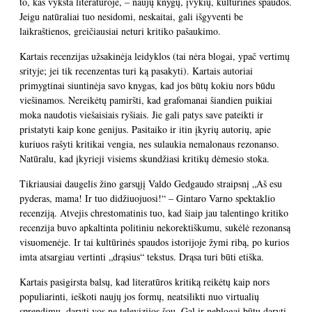
to, kas vyksta literatūroje, – naujų knygų, įvykių, kultūrinės spaudos.
Jeigu natūraliai tuo nesidomi, neskaitai, gali išgyventi be
laikraštienos, greičiausiai neturi kritiko pašaukimo.
Kartais recenzijas užsakinėja leidyklos (tai nėra blogai, ypač vertimų
srityje; jei tik recenzentas turi ką pasakyti). Kartais autoriai
primygtinai siuntinėja savo knygas, kad jos būtų kokiu nors būdu
viešinamos. Nereikėtų pamiršti, kad grafomanai šiandien puikiai
moka naudotis viešaisiais ryšiais. Jie gali patys save pateikti ir
pristatyti kaip kone genijus. Pasitaiko ir itin įkyrių autorių, apie
kuriuos rašyti kritikai vengia, nes sulaukia nemalonaus rezonanso.
Natūralu, kad įkyrieji visiems skundžiasi kritikų dėmesio stoka.
Tikriausiai daugelis žino garsųjį
Valdo Gedgaudo straipsnį „Aš esu
pyderas, mama! Ir tuo didžiuojuosi!“ – Gintaro Varno spektaklio
recenziją
. Atvejis chrestomatinis tuo, kad šiaip jau talentingo kritiko
recenzija buvo apkaltinta politiniu nekorektiškumu, sukėlė rezonansą
visuomenėje. Ir tai kultūrinės spaudos istorijoje žymi ribą, po kurios
imta atsargiau vertinti „drąsius“ tekstus. Drąsa turi būti etiška.
Kartais pasigirsta balsų, kad literatūros kritiką reikėtų kaip nors
populiarinti, ieškoti naujų jos formų, neatsilikti nuo virtualių
sprendimų, daryti vos ne televizijos šou. Gal ir neblogai būtų daryti