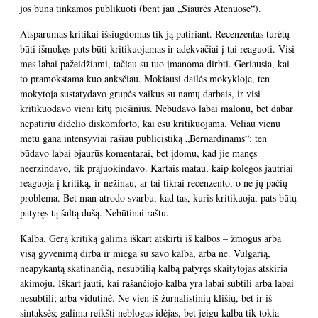
jos būna tinkamos publikuoti (bent jau „Šiaurės Atėnuose“).
Atsparumas kritikai išsiugdomas tik ją patiriant. Recenzentas turėtų
būti išmokęs pats būti kritikuojamas ir adekvačiai į tai reaguoti. Visi
mes labai pažeidžiami, tačiau su tuo įmanoma dirbti. Geriausia, kai
to pramokstama kuo anksčiau. Mokiausi dailės mokykloje, ten
mokytoja sustatydavo grupės vaikus su namų darbais, ir visi
kritikuodavo vieni kitų piešinius. Nebūdavo labai malonu, bet dabar
nepatiriu didelio diskomforto, kai esu kritikuojama. Vėliau vienu
metu gana intensyviai rašiau publicistiką „Bernardinams“: ten
būdavo labai bjaurūs komentarai, bet įdomu, kad jie manęs
neerzindavo, tik prajuokindavo. Kartais matau, kaip kolegos jautriai
reaguoja į kritiką, ir nežinau, ar tai tikrai recenzento, o ne jų pačių
problema. Bet man atrodo svarbu, kad tas, kuris kritikuoja, pats būtų
patyręs tą šaltą dušą. Nebūtinai raštu.
Kalba. Gerą kritiką galima iškart atskirti iš kalbos – žmogus arba
visą gyvenimą dirba ir miega su savo kalba, arba ne. Vulgarią,
neapykantą skatinančią, nesubtilią kalbą patyręs skaitytojas atskiria
akimoju. Iškart jauti, kai rašančiojo kalba yra labai subtili arba labai
nesubtili; arba vidutinė. Ne vien iš žurnalistinių klišių, bet ir iš
sintaksės; galima reikšti neblogas idėjas, bet jeigu kalba tik tokia