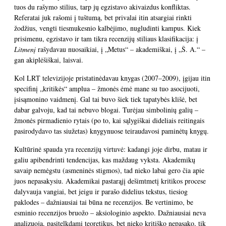
tuos du rašymo stilius, tarp jų egzistavo akivaizdus konfliktas.
Referatai juk rašomi į tuštumą, bet privalai itin atsargiai rinkti
žodžius, vengti tiesmukesnio kalbėjimo, nugludinti kampus. Kiek
prisimenu, egzistavo ir tam tikra recenzijų stiliaus klasifikacija: į
Litmenį
rašydavau nuosaikiai, į „Metus“ – akademiškai, į „Š. A.“ –
gan akiplėšiškai, laisvai.
Kol LRT televizijoje pristatinėdavau knygas (2007–2009), įgijau itin
specifinį „kritikės“ amplua – žmonės ėmė mane su tuo asocijuoti,
įsisąmonino vaidmenį. Gal tai buvo šiek tiek tapatybės klišė, bet
dabar galvoju, kad tai nebuvo blogai. Turėjau simbolinių galių –
žmonės pirmadienio rytais (po to, kai sąlygiškai dideliais reitingais
pasirodydavo tas siužetas) knygynuose teiraudavosi paminėtų knygų.
Kultūrinė spauda yra recenzijų virtuvė: kadangi joje dirbu, matau ir
galiu apibendrinti tendencijas, kas maždaug vyksta. Akademikų
savaip nemėgstu (asmeninės stigmos), tad nieko labai gero čia apie
juos nepasakysiu. Akademikai pastarąjį dešimtmetį kritikos procese
dalyvauja vangiai, bet jeigu ir parašo didelius tekstus, tiesiog
paklodes – dažniausiai tai būna ne recenzijos. Be vertinimo, be
esminio recenzijos bruožo – aksiologinio aspekto. Dažniausiai neva
analizuoja, pasitelkdami teoretikus, bet nieko kritiško nepasako, tik