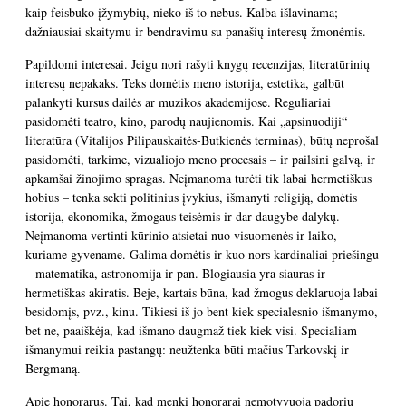
kaip feisbuko įžymybių, nieko iš to nebus. Kalba išlavinama;
dažniausiai skaitymu ir bendravimu su panašių interesų žmonėmis.
Papildomi interesai. Jeigu nori rašyti knygų recenzijas, literatūrinių
interesų nepakaks. Teks domėtis meno istorija, estetika, galbūt
palankyti kursus dailės ar muzikos akademijose. Reguliariai
pasidomėti teatro, kino, parodų naujienomis. Kai „apsinuodiji“
literatūra (Vitalijos Pilipauskaitės-Butkienės terminas), būtų neprošal
pasidomėti, tarkime, vizualiojo meno procesais – ir pailsini galvą, ir
apkamšai žinojimo spragas. Neįmanoma turėti tik labai hermetiškus
hobius – tenka sekti politinius įvykius, išmanyti religiją, domėtis
istorija, ekonomika, žmogaus teisėmis ir dar daugybe dalykų.
Neįmanoma vertinti kūrinio atsietai nuo visuomenės ir laiko,
kuriame gyvename. Galima domėtis ir kuo nors kardinaliai priešingu
– matematika, astronomija ir pan. Blogiausia yra siauras ir
hermetiškas akiratis. Beje, kartais būna, kad žmogus deklaruoja labai
besidomįs, pvz., kinu. Tikiesi iš jo bent kiek specialesnio išmanymo,
bet ne, paaiškėja, kad išmano daugmaž tiek kiek visi. Specialiam
išmanymui reikia pastangų: neužtenka būti mačius Tarkovskį ir
Bergmaną.
Apie honorarus. Tai, kad menki honorarai nemotyvuoja padorių