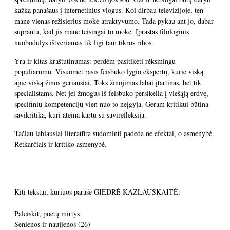
kažką panašaus į internetinius vlogus. Kol dirbau televizijoje, ten
mane vienas režisierius mokė atraktyvumo. Tada pykau ant jo, dabar
suprantu, kad jis mane teisingai to mokė. Įprastas filologinis
nuobodulys ištveriamas tik ligi tam tikros ribos.
Yra ir kitas kraštutinumas: perdėm pasitikėti rėksmingu
populiarumu. Visuomet rasis feisbuko lygio ekspertų, kurie viską
apie viską žinos geriausiai. Toks žinojimas labai įtartinas, bet tik
specialistams. Net jei žmogus iš feisbuko persikelia į viešąją erdvę,
specifinių kompetencijų vien nuo to neįgyja. Geram kritikui būtina
savikritika, kuri ateina kartu su savirefleksija.
Tačiau labiausiai literatūra sudominti padeda ne efektai, o asmenybė.
Retkarčiais ir kritiko asmenybė.
Kiti tekstai, kuriuos parašė GIEDRĖ KAZLAUSKAITĖ:
Paleiskit, poetų mirtys
Senienos ir naujienos (26)