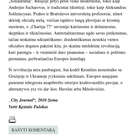
„Solidarumą“. Rusijoje petys petin veikė modernistai, tokie kaip
Andrejus Sacharovas, ir tradiciniai tikintieji, tokie kaip Aleksandras
Solženicynas. Prahos ir Bratislavos universitetų profesoriai, užuot
skleidę oficialų melą, verčiau tapdavo langų plovėjais ar krosnių
meistrais, o „Chartija 77“ suvienijo kairiuosius ir dešiniuosius,
skeptikus ir tikinčiuosius. Antitotalitarizmas ugdo savus įsitikinimus,
tačiau neskatina sektantiškumo; disidentiškumas nesiekia vienos
oficialios dogmos pakeisti kita, jis skatina intelektinę revoliuciją,
kuri parengia – ir vienintelė daro įmanomas – socialines ir politines
permainas, perbraižančias Europos žemėlapį.
Ši revoliucija nėra pasibaigusi, štai kodėl Kremlius nesusitaiko su
Gruzijoje ir Ukrainoje įvykusiais sukilimais. Europos naujajam
pasieniui tebegresia neapibrėžto istorijos kraštovaizdžio pavojai, o
alternatyvos yra vis dar šios: Havelas arba Miloševićius.
„
City Journal“, 2010 žiema
Vertė Kęstutis Pulokas
RAŠYTI KOMENTARĄ