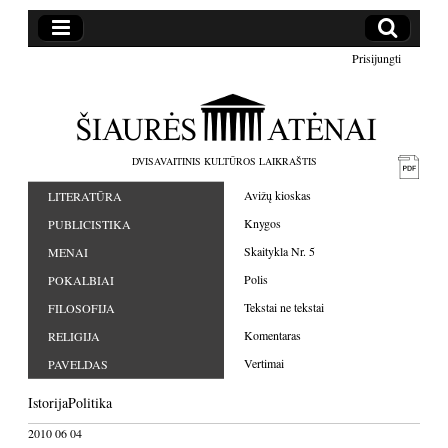
Prisijungti
DVISAVAITINIS KULTŪROS LAIKRAŠTIS
Avižų kioskas
LITERATŪRA
Knygos
PUBLICISTIKA
Skaitykla Nr. 5
MENAI
Polis
POKALBIAI
Tekstai ne tekstai
FILOSOFIJA
Komentaras
RELIGIJA
Vertimai
PAVELDAS
Istorija
Politika
2010 06 04