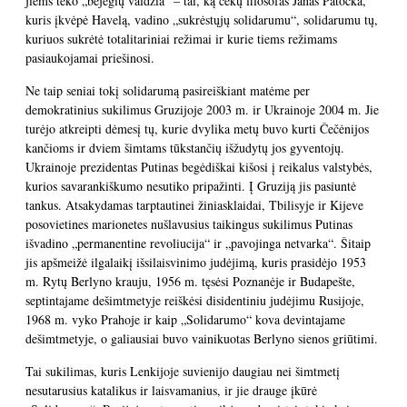
jiems teko „bejėgių valdžia“ – tai, ką čekų filosofas Janas Patočka,
kuris įkvėpė Havelą, vadino „sukrėstųjų solidarumu“, solidarumu tų,
kuriuos sukrėtė totalitariniai režimai ir kurie tiems režimams
pasiaukojamai priešinosi.
Ne taip seniai tokį solidarumą pasireiškiant matėme per
demokratinius sukilimus Gruzijoje 2003 m. ir Ukrainoje 2004 m. Jie
turėjo atkreipti dėmesį tų, kurie dvylika metų buvo kurti Čečėnijos
kančioms ir dviem šimtams tūkstančių išžudytų jos gyventojų.
Ukrainoje prezidentas Putinas begėdiškai kišosi į reikalus valstybės,
kurios savarankiškumo nesutiko pripažinti. Į Gruziją jis pasiuntė
tankus. Atsakydamas tarptautinei žiniasklaidai, Tbilisyje ir Kijeve
posovietines marionetes nušlavusius taikingus sukilimus Putinas
išvadino „permanentine revoliucija“ ir „pavojinga netvarka“. Šitaip
jis apšmeižė ilgalaikį išsilaisvinimo judėjimą, kuris prasidėjo 1953
m. Rytų Berlyno krauju, 1956 m. tęsėsi Poznanėje ir Budapešte,
septintajame dešimtmetyje reiškėsi disidentiniu judėjimu Rusijoje,
1968 m. vyko Prahoje ir kaip „Solidarumo“ kova devintajame
dešimtmetyje, o galiausiai buvo vainikuotas Berlyno sienos griūtimi.
Tai sukilimas, kuris Lenkijoje suvienijo daugiau nei šimtmetį
nesutarusius katalikus ir laisvamanius, ir jie drauge įkūrė