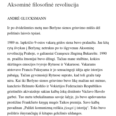
Aksominė filosofinė revoliucija
ANDRÉ GLUCKSMANN
Ir po dvidešimties metų nuo Berlyno sienos griuvimo mūšis dėl
politinės laisvės tęsiasi.
1989 m. lapkričio 9-osios vakarą gėdos siena buvo pralaužta. Jau kitą
rytą išvykau į Berlyną; netrukus po to išgyvenau Aksominę
revoliuciją Prahoje, o galiausiai Ceauşescu žlugimą Bukarešte. 1990
m. pradžia žmonijai buvo džiugi.
Tačiau mane stulbino, kokios
skirtingos emocijos tvyrojo Rytuose ir Vakaruose. Vakarams
atstovavo Francis Fukuyama ir jo sensacingoji idėja apie istorijos
pabaigą. Tačiau gyvenusieji Rytuose suprato, kad toli gražu taip
nėra. Kai iki Berlyno sienos griuvimo buvo likę mažiau nei mėnuo,
kanclerio Helmuto Kohlio ir Vokietijos Federacinės Respublikos
grietinėlės akivaizdoje sakiau kalbą čekų disidento Václavo Havelo
garbei. Tuo metu tebekalinamas savoje šalyje, jis buvo apdovanotas
prestižine Frankfurto knygų mugės Taikos premija. Savo kalbą
pavadinau „Palikti komunizmą reiškia
įžengti
į istoriją“. Toks buvo
požiūris išnyrančiųjų iš kitapus geležinės uždangos.