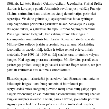
iššūkiais, kai teko išardyti Čekoslovakiją ir Jugoslaviją. Plačiai išplitę
skurdas ir korupcija gundė Aksominės revoliucijos į valdžią Prahoje
iškeltus antitotalitaristus disidentus vietoj demokratijos pasirinkti
represijas. Vis dėlto galutinis jų apsisprendimas buvo ryžtingas –
kaip pagrindinis prioritetas pasirinkta laisvė. Slovakija ir Čekija
atsiskyrė taikiai, o galiausiai abi tapo Europos Sąjungos narėmis.
Priešingai nutiko Belgrade, kur valdžią užėmė klastingas ir
korumpuotas komunistinis biurokratas. Kovai su laisvės užkratu
Miloševićius sulipdė įvairių represinių jėgų aljansą. Marksistinę
ideologiją jis padėjo į šalį, tačiau ir toliau rėmėsi prievartiniais
metodais. Nuo 1991 iki 1999 m. šalį siaubė karai ir etninio valymo
bangos. Kad atgautų prarastas teritorijas, Miloševićius parodė esąs
pasirengęs pralieti kraują ir galiausiai atsidūrė Hagos teisme, ten jam
pateikti kaltinimai nusikaltimais žmoniškumui.
Ekstazės pagauti vakariečiai įsivaizdavo, kad žiauraus totalitarizmo
laikotarpis baigėsi, tarsi buvę sovietiniai biurokratai po
septyniasdešimties smegenų plovimo metų ūmai būtų galėję tapti
naujais žmonėmis; ar kad radikalių nacionalistinių diktatūrų chaosas
lengvai išsispręs savaime. Tačiau, pasak Havelo, joks didis politinis
išganytojas nelaukė; čekams patiems reikėjo imtis atsakomybės,