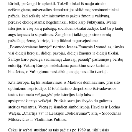
ištrinti, peržengti ir aplenkti. Tokvilininkai iš naujo atrado
neišvengiamą universalios demokratijos sklidimą; sensimonininkai
pažadą, kad reikalų administravimas pakeis žmonių valdymą,
perdavė ekologistams; hėgelininkai, tokie kaip Fukuyama, šventė
istorijos ir visų karų pabaigą; socialdemokratai žadėjo, kad tarp tautų
augs tarpusavio supratimas. Žengėme į taikingą postmodernią
pažadėtąją žemę, kurioje, kaip liūdnai pagarsėjusiame
„Postmoderniame būvyje“ tvirtino Jeanas-François Lyotard’as, išnyks
visi didieji herojai, didieji pavojai, didieji žmonės ir didieji tikslai.
Šaltojo karo pabaiga vadinamąjį „laisvąjį pasaulį“ pastūmėjo į beribę
euforiją. Vakarų Europa nedelsdama panaikino savo karinius
biudžetus, o Vašingtonas paskelbė „naująją pasaulio tvarką“.
Kita Europa, ką tik išsilaisvinusi iš Maskvos dominavimo, prie šito
optimizmo neprisidėjo. Iš totalitarinio despotizmo išsivadavusios
tautos tuo metu
vėl jungėsi
prie istorijos kaip laisvai
apsisprendžiantys veikėjai. Priešais save jos išvydo du galimus
ateities variantus. Vieną jų šiandien simbolizuoja Havelas ir Lechas
Wałęsa, „Chartija 77“ ir Lenkijos „Solidarumas“; kitą – Slobodanas
Miloševićius ir Vladimiras Putinas.
Čekai ir serbai susidūrė su tais pačiais po 1989 m. iškilusiais