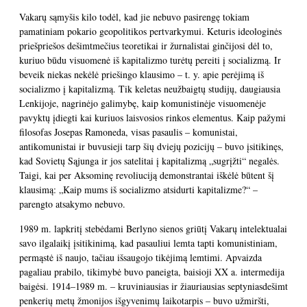
Vakarų sąmyšis kilo todėl, kad jie nebuvo pasirengę tokiam
pamatiniam pokario geopolitikos pertvarkymui. Keturis ideologinės
priešpriešos dešimtmečius teoretikai ir žurnalistai ginčijosi dėl to,
kuriuo būdu visuomenė iš kapitalizmo turėtų pereiti į socializmą. Ir
beveik niekas nekėlė priešingo klausimo – t. y. apie perėjimą iš
socializmo į kapitalizmą. Tik keletas neužbaigtų studijų, daugiausia
Lenkijoje, nagrinėjo galimybę, kaip komunistinėje visuomenėje
pavyktų įdiegti kai kuriuos laisvosios rinkos elementus. Kaip pažymi
filosofas Josepas Ramoneda, visas pasaulis – komunistai,
antikomunistai ir buvusieji tarp šių dviejų pozicijų – buvo įsitikinęs,
kad Sovietų Sąjunga ir jos satelitai į kapitalizmą „sugrįžti“ negalės.
Taigi, kai per Aksominę revoliuciją demonstrantai iškėlė būtent šį
klausimą: „Kaip mums iš socializmo atsidurti kapitalizme?“ –
parengto atsakymo nebuvo.
1989 m. lapkritį stebėdami Berlyno sienos griūtį Vakarų intelektualai
savo ilgalaikį įsitikinimą, kad pasauliui lemta tapti komunistiniam,
permąstė iš naujo, tačiau išsaugojo tikėjimą lemtimi. Apvaizda
pagaliau prabilo, tikimybė buvo paneigta, baisioji XX a. intermedija
baigėsi. 1914–1989 m. – kruviniausias ir žiauriausias septyniasdešimt
penkerių metų žmonijos išgyvenimų laikotarpis – buvo užmiršti,