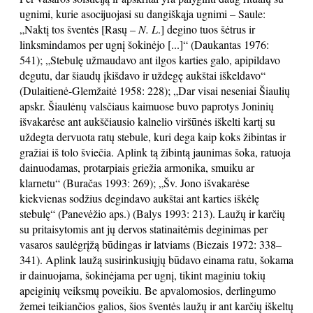
ugnimi, kurie asocijuojasi su dangiškąja ugnimi – Saule:
„Naktį tos šventės [Rasų –
N. L
.] degino tuos šėtrus ir
linksmindamos per ugnį šokinėjo [...]“ (Daukantas 1976:
541); „Stebulę užmaudavo ant ilgos karties galo, apipildavo
degutu, dar šiaudų įkišdavo ir uždegę aukštai iškeldavo“
(Dulaitienė-Glemžaitė 1958: 228); „Dar visai neseniai Šiaulių
apskr. Šiaulėnų valsčiaus kaimuose buvo paprotys Joninių
išvakarėse ant aukščiausio kalnelio viršūnės iškelti kartį su
uždegta dervuota ratų stebule, kuri dega kaip koks žibintas ir
gražiai iš tolo šviečia. Aplink tą žibintą jaunimas šoka, ratuoja
dainuodamas, protarpiais griežia armonika, smuiku ar
klarnetu“ (Buračas 1993: 269); „Šv. Jono išvakarėse
kiekvienas sodžius degindavo aukštai ant karties iškėlę
stebulę“ (Panevėžio aps.) (Balys 1993: 213). Laužų ir karčių
su pritaisytomis ant jų dervos statinaitėmis deginimas per
vasaros saulėgrįžą būdingas ir latviams (Biezais 1972: 338–
341). Aplink laužą susirinkusiųjų būdavo einama ratu, šokama
ir dainuojama, šokinėjama per ugnį, tikint maginiu tokių
apeiginių veiksmų poveikiu. Be apvalomosios, derlingumo
žemei teikiančios galios, šios šventės laužų ir ant karčių iškeltų