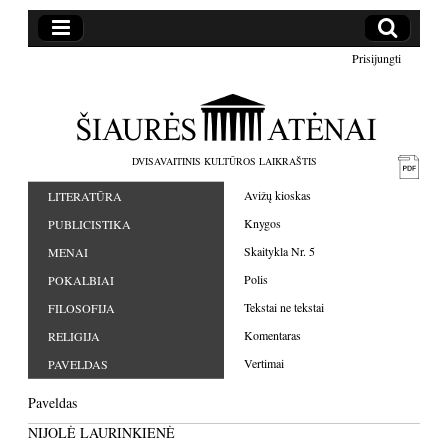
Prisijungti
DVISAVAITINIS KULTŪROS LAIKRAŠTIS
Avižų kioskas
LITERATŪRA
Knygos
PUBLICISTIKA
Skaitykla Nr. 5
MENAI
Polis
POKALBIAI
Tekstai ne tekstai
FILOSOFIJA
Komentaras
RELIGIJA
Vertimai
PAVELDAS
Paveldas
NIJOLĖ LAURINKIENĖ