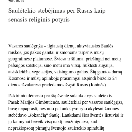
2019 06 28
Saulėtekio stebėjimas per Rasas kaip
senasis religinis potyris
Vasaros saulėgrįža – ilgiausių dienų, aktyviausios Saulės
raiškos, jos įtakos gamtai ir žmonėms tarpsnis mūsų
geografinėse platumose. Šviesa ir šiluma, priešingai nei metų
pabaigos solsticija, šiuo metu ima viršų. Suklesti augalija,
atsiskleidžia vegetacijos, vaisingumo galios. Šią gamtos darną
Kosmose ir mūsų aplinkoje prasmingai atspindi birželio 24
dienos išvakarėse pradedamos švęsti Rasos (Joninės).
Išskirtinio dėmesio per šią šventę sulaukdavęs saulėtekis.
Pasak Marijos Gimbutienės, saulėtekiai per vasaros saulėgrįžą
buvę nepaprasti, nes nuo pat ankstyvo ryto akylesni žmonės
stebėdavo „šokančią“ Saulę. Laukdami šios šventės lietuviai ir
jų kaimynai beveik visą naktį neužmigdavo, kad
nepražiopsotų pirmųjų šventojo saulėtekio spindulių