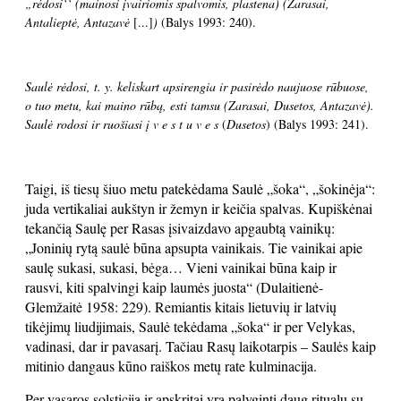
„rėdosi‘‘ (mainosi įvairiomis spalvomis, plastena) (Zarasai,
Antalieptė, Antazavė
[...]
)
(Balys 1993: 240).
Saulė rėdosi, t. y. keliskart apsirengia ir pasirėdo naujuose rūbuose,
o tuo metu, kai maino rūbą, esti tamsu (Zarasai, Dusetos, Antazavė).
Saulė rodosi ir ruošiasi į v e s t u v e s
(
Dusetos
) (Balys 1993: 241).
Taigi, iš tiesų šiuo metu patekėdama Saulė „šoka“, „šokinėja“:
juda vertikaliai aukštyn ir žemyn ir keičia spalvas. Kupiškėnai
tekančią Saulę per Rasas įsivaizdavo apgaubtą vainikų:
„Joninių rytą saulė būna apsupta vainikais. Tie vainikai apie
saulę sukasi, sukasi, bėga… Vieni vainikai būna kaip ir
rausvi, kiti spalvingi kaip laumės juosta“
(Dulaitienė-
Glemžaitė 1958: 229). Remiantis kitais lietuvių ir latvių
tikėjimų liudijimais, Saulė tekėdama „šoka“ ir per Velykas,
vadinasi, dar ir pavasarį. Tačiau Rasų laikotarpis – Saulės kaip
mitinio dangaus kūno raiškos metų rate kulminacija.
Per vasaros solsticiją ir apskritai yra palyginti daug ritualų su