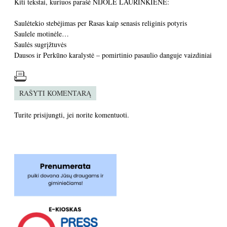
Kiti tekstai, kuriuos parašė NIJOLĖ LAURINKIENĖ:
Saulėtekio stebėjimas per Rasas kaip senasis religinis potyris
Saulele motinėle…
Saulės sugrįžtuvės
Dausos ir Perkūno karalystė – pomirtinio pasaulio danguje vaizdiniai
RAŠYTI KOMENTARĄ
Turite
prisijungti
, jei norite komentuoti.