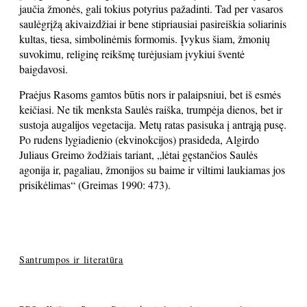
jaučia žmonės, gali tokius potyrius pažadinti. Tad per vasaros
saulėgrįžą akivaizdžiai ir bene stipriausiai pasireiškia soliarinis
kultas, tiesa, simbolinėmis formomis. Įvykus šiam, žmonių
suvokimu, religinę reikšmę turėjusiam įvykiui šventė
baigdavosi.
Praėjus Rasoms gamtos būtis nors ir palaipsniui, bet iš esmės
keičiasi. Ne tik menksta Saulės raiška, trumpėja dienos, bet ir
sustoja augalijos vegetacija. Metų ratas pasisuka į antrąją pusę.
Po rudens lygiadienio (ekvinokcijos) prasideda, Algirdo
Juliaus Greimo žodžiais tariant, „lėtai gęstančios Saulės
agonija ir, pagaliau, žmonijos su baime ir viltimi laukiamas jos
prisikėlimas“ (Greimas 1990: 473).
Santrumpos ir literatūra