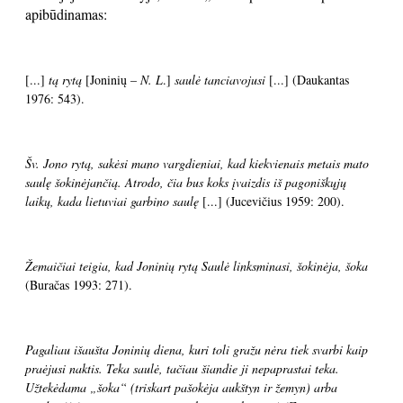
apibūdinamas:
[...]
tą rytą
[Joninių –
N. L
.]
saulė tanciavojusi
[...] (Daukantas
1976: 543).
Šv. Jono rytą, sakėsi mano vargdieniai, kad kiekvienais metais mato
saulę šokinėjančią. Atrodo, čia bus koks įvaizdis iš pagoniškųjų
laikų, kada lietuviai garbino saulę
[...] (Jucevičius 1959: 200).
Žemaičiai teigia, kad Joninių rytą Saulė linksminasi, šokinėja, šoka
(Buračas 1993: 271).
Pagaliau išaušta Joninių diena, kuri toli gražu nėra tiek svarbi kaip
praėjusi naktis. Teka saulė, tačiau šiandie ji nepaprastai teka.
Užtekėdama „šoka“ (triskart pašokėja aukštyn ir žemyn) arba