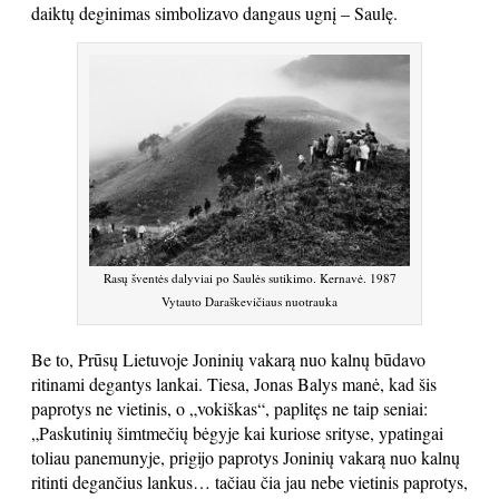
daiktų deginimas simbolizavo dangaus ugnį – Saulę.
Rasų šventės dalyviai po Saulės sutikimo. Kernavė. 1987
Vytauto Daraškevičiaus nuotrauka
Be to, Prūsų Lietuvoje Joninių vakarą nuo kalnų būdavo
ritinami degantys lankai. Tiesa, Jonas Balys manė, kad šis
paprotys ne vietinis, o „vokiškas“, paplitęs ne taip seniai:
„Paskutinių šimtmečių bėgyje kai kuriose srityse, ypatingai
toliau panemunyje, prigijo paprotys Joninių vakarą nuo kalnų
ritinti degančius lankus… tačiau čia jau nebe vietinis paprotys,