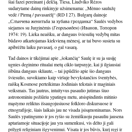
šiai fazei pereinant į delčią. Tiesa, Liudviko Rėzos
sudarytame dainų rinkinyje užsimenama: „Mėnuo saulužę
vedė / Pirmą / pavasarėlį“ (RD I 27). Bulgarų dainoje
„Слънчева женитьба за хубава грозданка“ Saulės vedybos
siejamos su Jurginėmis (
Георгьовден
) (Иванов, Топоров
1974: 19). Lieka neaišku, ar dangaus šviesulių vedybų mitas
būdavo atkartojamas kiekvieną mėnesį, ar tai buvo susieta su
apibrėžtu laiku pavasarį, o gal vasarą.
Tad dainos ir tikėjimai apie „šokančią“ Saulę ir su ja susiję
ugnies deginimo ritualai metų ciklo tarpsnyje, kai ji ilgiausiai
išbūna dangaus skliaute, – tai įspūdžio apie šio dangaus
šviesulio, suvokiamo kaip viršuje bevykstančios šventybės,
raišką Kosmose perteikimas žodiniais tekstais ir maginiais
veiksmais. Tas jautrus, intuityvus pasaulio jutimas šiuo
astronominiu požiūriu ypatingu metu, atsispindintis mitinio
mąstymo reliktus išsaugojusiuose folkloro diskursuose ir
etnografijoje, šiais laikais jau ne visada įsisąmoninamas. Nors
Saulės ypatingumo ir jos ryšio su žemiškuoju pasauliu jausena
aptariamoje situacijoje jau yra sumenkusi, vis dėlto ji gali
prilygti religiniam išgyvenimui. Visata ir jos būvis, kurį regi ir