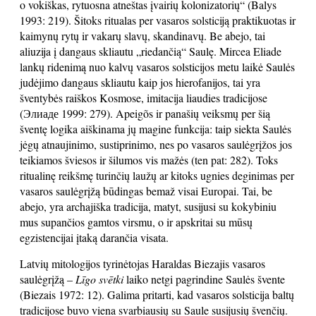
o vokiškas, rytuosna atneštas įvairių kolonizatorių“ (Balys
1993: 219). Šitoks ritualas per vasaros solsticiją praktikuotas ir
kaimynų rytų ir vakarų slavų, skandinavų. Be abejo, tai
aliuzija į dangaus skliautu „riedančią“ Saulę. Mircea Eliade
lankų ridenimą nuo kalvų vasaros solsticijos metu laikė Saulės
judėjimo dangaus skliautu kaip jos hierofanijos, tai yra
šventybės raiškos Kosmose, imitacija liaudies tradicijose
(Элиаде 1999: 279). Apeigõs ir panašių veiksmų per šią
šventę logika aiškinama jų magine funkcija: taip siekta Saulės
jėgų atnaujinimo, sustiprinimo, nes po vasaros saulėgrįžos jos
teikiamos šviesos ir šilumos vis mažės (ten pat: 282). Toks
ritualinę reikšmę turinčių laužų ar kitoks ugnies deginimas per
vasaros saulėgrįžą būdingas bemaž visai Europai. Tai, be
abejo, yra archajiška tradicija, matyt, susijusi su kokybiniu
mus supančios gamtos virsmu, o ir apskritai su mūsų
egzistencijai įtaką darančia visata.
Latvių mitologijos tyrinėtojas Haraldas Biezajis vasaros
saulėgrįžą –
Līgo svētki
laiko netgi pagrindine Saulės švente
(Biezais 1972: 12). Galima pritarti, kad vasaros solsticija baltų
tradicijose buvo viena svarbiausių su Saule susijusių švenčių.