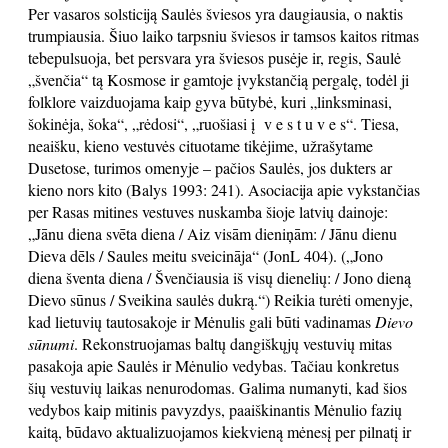
Per vasaros solsticiją Saulės šviesos yra daugiausia, o naktis
trumpiausia. Šiuo laiko tarpsniu šviesos ir tamsos kaitos ritmas
tebepulsuoja, bet persvara yra šviesos pusėje ir, regis, Saulė
„švenčia“ tą Kosmose ir gamtoje įvykstančią pergalę, todėl ji
folklore vaizduojama kaip gyva būtybė, kuri „linksminasi,
šokinėja, šoka“, „rėdosi“, „ruošiasi į v e s t u v e s“. Tiesa,
neaišku, kieno vestuvės cituotame tikėjime, užrašytame
Dusetose, turimos omenyje – pačios Saulės, jos dukters ar
kieno nors kito (Balys 1993: 241). Asociacija apie vykstančias
per Rasas mitines vestuves nuskamba šioje latvių dainoje:
„Jānu diena svēta diena / Aiz visām dieniņām: / Jānu dienu
Dieva dēls / Saules meitu sveicināja“
(JonL 404). („Jono
diena šventa diena / Švenčiausia iš visų dienelių: / Jono dieną
Dievo sūnus / Sveikina saulės dukrą.“) Reikia turėti omenyje,
kad lietuvių tautosakoje ir Mėnulis gali būti vadinamas
Dievo
sūnumi
. Rekonstruojamas baltų dangiškųjų vestuvių mitas
pasakoja apie Saulės ir Mėnulio vedybas. Tačiau konkretus
šių vestuvių laikas nenurodomas. Galima numanyti, kad šios
vedybos kaip mitinis pavyzdys, paaiškinantis Mėnulio fazių
kaitą, būdavo aktualizuojamos kiekvieną mėnesį per pilnatį ir