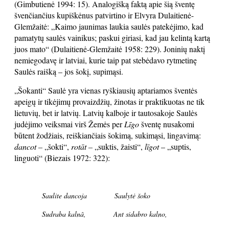
(Gimbutienė 1994: 15). Analogišką faktą apie šią šventę
švenčiančius kupiškėnus patvirtino ir Elvyra Dulaitienė-
Glemžaitė: „Kaimo jaunimas laukia saulės patekėjimo, kad
pamatytų saulės vainikus; paskui giriasi, kad jau kelintą kartą
juos mato“ (Dulaitienė-Glemžaitė 1958: 229). Joninių naktį
nemiegodavę ir latviai, kurie taip pat stebėdavo rytmetinę
Saulės raišką – jos šokį, supimąsi.
„Šokanti“ Saulė yra vienas ryškiausių aptariamos šventės
apeigų ir tikėjimų provaizdžių, žinotas ir praktikuotas ne tik
lietuvių, bet ir latvių. Latvių kalboje ir tautosakoje Saulės
judėjimo veiksmai virš Žemės per
Līgo
šventę nusakomi
būtent žodžiais, reiškiančiais šokimą, sukimąsi, lingavimą:
dancot –
„šokti“,
rotāt –
„suktis, žaisti“,
līgot
– „suptis,
linguoti“ (Biezais 1972: 322):
Saulite dancoja Saulytė šoko
Sudraba kalnâ, Ant sidabro kalno,