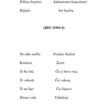
Zeltitas kurpites Auksuotomis kurpaitėmis
Kājiņâi. Ant kojelių.
(BDS 33992-0)
Nu sāka saulīte Pradėjo Saulytė
Rotātiesi, Žaisti,
Te bij rītā, Čia ji buvo rytą,
Te vakarāi, Čia vakarą,
Te nu līgo Čia lingavo
Dienas vidu. Vidudienį.