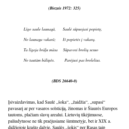
(Biezais 1972: 325)
Līgo saule launagâ, Saulė sūpuojasi popietę,
No launaga vakarâ; Iš popietės į vakarą.
Ta līgoja brāļu māsa Sūpavosi brolių sesuo
No tautàm bāliņôs
.
Parėjusi pas brolelius.
(BDS 26640-0)
Įsivaizdavimas, kad Saulė „šoka“, „žaidžia“, „supasi“
pavasarį ar per vasaros solsticiją, žinomas ir Šiaurės Europos
tautoms, plačiam slavų arealui. Lietuvių tikėjimuose,
paliudytuose ne tik praėjusiame šimtmetyje, bet ir XIX a.
didžiojoje krašto dalyje, Saulės „šokis“ per Rasas taip