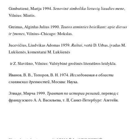
Gimbutienė, Marija 1994.
Senovinė simbolika lietuvių liaudies mene
,
Vilnius: Mintis.
Greimas, Algirdas Julius 1990.
Tautos atminties beieškant: apie dievus
ir žmones
, Vilnius–Chicago: Mokslas.
Jucevičius, Liudvikas Adomas 1959.
Raštai
, vertė D. Urbas, įvadas M.
Lukšienės, komentarai M. Lukšienės
ir Z. Slaviūno, Vilnius: Valstybinė grožinės literatūros leidykla.
Иванов, В. В., Топоров, В. Н. 1974.
Исследования в области
славянских древностей
, Москва: Наука.
Элиаде, Мирча 1999.
Трактат по истории религий
, перевод с
французского А. А. Васильева, т. II, Санкт-Петербург: Алетейя.