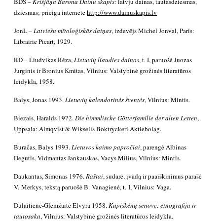
BDS –
Krišjāņa Barona Dainu skapis:
latvju dainas, tautasdziesmas,
dziesmas; prieiga internete
http://www.dainuskapis.lv
JonL –
Latviešu mītoloģiskās daiņas
, izdevējs Michel Jonval, Paris:
Librairie Picart, 1929.
RD
–
Liudvikas Rėza,
Lietuvių liaudies dainos
, t. I, paruošė Juozas
Jurginis ir Bronius Kmitas, Vilnius: Valstybinė grožinės literatūros
leidykla, 1958.
Balys, Jonas 1993.
Lietuvių kalendorinės šventės
, Vilnius: Mintis.
Biezais, Haralds 1972.
Die himmlische Götterfamilie der alten Letten
,
Uppsala: Almqvist & Wiksells Boktryckeri Aktiebolag.
Buračas, Balys 1993.
Lietuvos kaimo papročiai
, parengė Albinas
Degutis, Vidmantas Jankauskas, Vacys Milius, Vilnius: Mintis.
Daukantas, Simonas 1976.
Raštai
, sudarė, įvadą ir paaiškinimus parašė
V. Merkys, tekstą paruošė B. Vanagienė, t. I, Vilnius: Vaga.
Dulaitienė-Glemžaitė Elvyra 1958.
Kupiškėnų senovė: etnografija ir
tautosaka
,
Vilnius: Valstybinė grožinės literatūros leidykla.