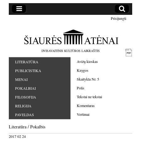
Prisijungti
DVISAVAITINIS KULTŪROS LAIKRAŠTIS
Avižų kioskas
LITERATŪRA
Knygos
PUBLICISTIKA
Skaitykla Nr. 5
MENAI
Polis
POKALBIAI
Tekstai ne tekstai
FILOSOFIJA
Komentaras
RELIGIJA
Vertimai
PAVELDAS
Literatūra
/
Pokalbis
2017 02 24