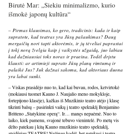
Birutė Mar: „Siekiu minimalizmo, kurio
išmokė japonų kultūra“
– Pirmas klausimas, ko gero, tradicinis: kada ir kaip
supratote, kad teatras yra Jūsų pašaukimas? Daug
mergaičių nori tapti aktorėmis, ir jų tėveliai paprastai
į tokį norą žvelgia kaip į vaikystės užgaidą, juo labiau
kad dažniausiai toks noras ir praeina. Todėl drįstu
klausti: ar artimieji suprato Jūsų planų rimtumą ir
palaikė Jus? Juk dažnai sakoma, kad aktoriaus duona
yra labai sunki.
– Viskas prasidėjo nuo to, kad kai buvau, rodos, ketvirtokė
(mokiausi tuomet Kauno J. Naujalio meno mokykloje,
fortepijono klasėje), kažkas iš Muzikinio teatro atėjo į klasę
tikrinti balsų – pasirinkti vaikų į teatro spektaklį Benjamino
Britteno „Statykime operą“. Ir… manęs nepaėmė. Nuo to
laiko, kiek pamenu, svajonė tebuvo vienintelė. Po metų vis
dėlto patekau į kitą Kauno muzikinio teatro spektaklį,
atsidūriau TEATRE! Nežinau kodėl, bet patekusi į teatrą