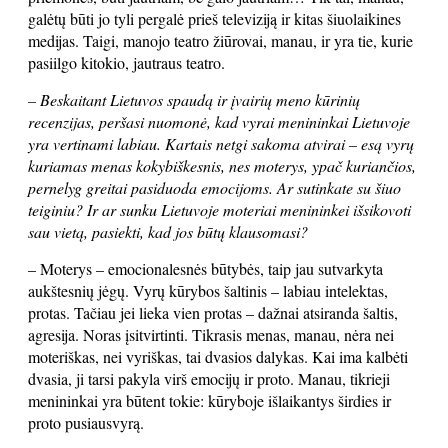
galėtų būti jo tyli pergalė prieš televiziją ir kitas šiuolaikines
medijas. Taigi, manojo teatro žiūrovai, manau, ir yra tie, kurie
pasiilgo kitokio, jautraus teatro.
– Beskaitant Lietuvos spaudą ir įvairių meno kūrinių
recenzijas, peršasi nuomonė, kad vyrai menininkai Lietuvoje
yra vertinami labiau. Kartais netgi sakoma atvirai – esą vyrų
kuriamas menas kokybiškesnis, nes moterys, ypač kuriančios,
pernelyg greitai pasiduoda emocijoms. Ar sutinkate su šiuo
teiginiu? Ir ar sunku Lietuvoje moteriai menininkei išsikovoti
sau vietą, pasiekti, kad jos būtų klausomasi?
– Moterys – emocionalesnės būtybės, taip jau sutvarkyta
aukštesnių jėgų. Vyrų kūrybos šaltinis – labiau intelektas,
protas. Tačiau jei lieka vien protas – dažnai atsiranda šaltis,
agresija. Noras įsitvirtinti. Tikrasis menas, manau, nėra nei
moteriškas, nei vyriškas, tai dvasios dalykas. Kai ima kalbėti
dvasia, ji tarsi pakyla virš emocijų ir proto. Manau, tikrieji
menininkai yra būtent tokie: kūryboje išlaikantys širdies ir
proto pusiausvyrą.