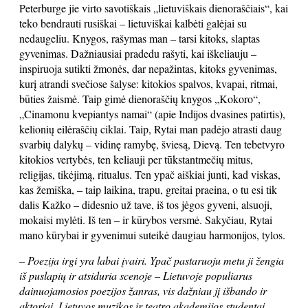
Peterburge jie virto savotiškais „lietuviškais dienoraščiais“, kai
teko bendrauti rusiškai – lietuviškai kalbėti galėjai su
nedaugeliu. Knygos, rašymas man – tarsi kitoks, slaptas
gyvenimas. Dažniausiai pradedu rašyti, kai iškeliauju –
inspiruoja sutikti žmonės, dar nepažintas, kitoks gyvenimas,
kurį atrandi svečiose šalyse: kitokios spalvos, kvapai, ritmai,
būties žaismė. Taip gimė dienoraščių knygos „Kokoro“,
„Cinamonu kvepiantys namai“ (apie Indijos dvasines patirtis),
kelionių eilėraščių ciklai. Taip, Rytai man padėjo atrasti daug
svarbių dalykų – vidinę ramybę, šviesą, Dievą. Ten tebetvyro
kitokios vertybės, ten keliauji per tūkstantmečių mitus,
religijas, tikėjimą, ritualus. Ten ypač aiškiai junti, kad viskas,
kas žemiška, – taip laikina, trapu, greitai praeina, o tu esi tik
dalis Kažko – didesnio už tave, iš tos jėgos gyveni, alsuoji,
mokaisi mylėti. Iš ten – ir kūrybos versmė. Sakyčiau, Rytai
mano kūrybai ir gyvenimui suteikė daugiau harmonijos, tylos.
– Poezija irgi yra labai įvairi. Ypač pastaruoju metu ji žengia
iš puslapių ir atsiduria scenoje – Lietuvoje populiarus
dainuojamosios poezijos žanras, vis dažniau jį išbando ir
aktoriai, Lietuvos muzikos ir teatro akademijos studentai.