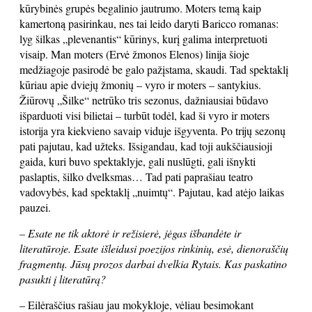
kūrybinės grupės begalinio jautrumo. Moters temą kaip
kamertoną pasirinkau, nes tai leido daryti Baricco romanas:
lyg šilkas „plevenantis“ kūrinys, kurį galima interpretuoti
visaip. Man moters (Ervė žmonos Elenos) linija šioje
medžiagoje pasirodė be galo pažįstama, skaudi. Tad spektaklį
kūriau apie dviejų žmonių – vyro ir moters – santykius.
Žiūrovų „Šilke“ netrūko tris sezonus, dažniausiai būdavo
išparduoti visi bilietai – turbūt todėl, kad ši vyro ir moters
istorija yra kiekvieno savaip viduje išgyventa. Po trijų sezonų
pati pajutau, kad užteks. Išsigandau, kad toji aukščiausioji
gaida, kuri buvo spektaklyje, gali nuslūgti, gali išnykti
paslaptis, šilko dvelksmas… Tad pati paprašiau teatro
vadovybės, kad spektaklį „nuimtų“. Pajutau, kad atėjo laikas
pauzei.
– Esate ne tik aktorė ir režisierė, jėgas išbandėte ir
literatūroje. Esate išleidusi poezijos rinkinių, esė, dienoraščių
fragmentų. Jūsų prozos darbai dvelkia Rytais. Kas paskatino
pasukti į literatūrą?
– Eilėraščius rašiau jau mokykloje, vėliau besimokant