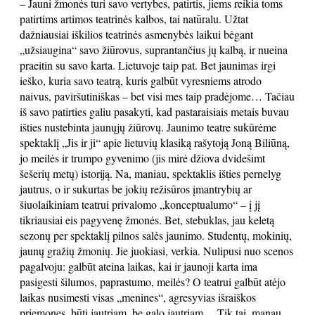
– Jauni žmonės turi savo vertybes, patirtis, jiems reikia toms
patirtims artimos teatrinės kalbos, tai natūralu. Užtat
dažniausiai iškilios teatrinės asmenybės laikui bėgant
„užsiaugina“ savo žiūrovus, suprantančius jų kalbą, ir nueina
praeitin su savo karta. Lietuvoje taip pat. Bet jaunimas irgi
ieško, kuria savo teatrą, kuris galbūt vyresniems atrodo
naivus, paviršutiniškas – bet visi mes taip pradėjome… Tačiau
iš savo patirties galiu pasakyti, kad pastaraisiais metais buvau
išties nustebinta jaunųjų žiūrovų. Jaunimo teatre sukūrėme
spektaklį „Jis ir ji“ apie lietuvių klasiką rašytoją Joną Biliūną,
jo meilės ir trumpo gyvenimo (jis mirė džiova dvidešimt
šešerių metų) istoriją. Na, maniau, spektaklis išties pernelyg
jautrus, o ir sukurtas be jokių režisūros įmantrybių ar
šiuolaikiniam teatrui privalomo „konceptualumo“ – į jį
tikriausiai eis pagyvenę žmonės. Bet, stebuklas, jau keletą
sezonų per spektaklį pilnos salės jaunimo. Studentų, mokinių,
jaunų gražių žmonių. Jie juokiasi, verkia. Nulipusi nuo scenos
pagalvoju: galbūt ateina laikas, kai ir jaunoji karta ima
pasigesti šilumos, paprastumo, meilės? O teatrui galbūt atėjo
laikas nusimesti visas „menines“, agresyvias išraiškos
priemones, būti jautriam, be galo jautriam… Tik tai, manau,