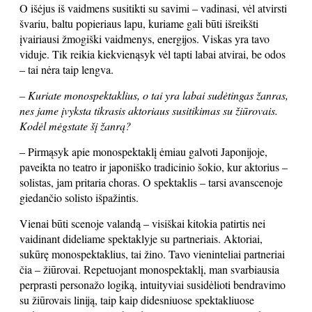
O išėjus iš vaidmens susitikti su savimi – vadinasi, vėl atvirsti
švariu, baltu popieriaus lapu, kuriame gali būti išreikšti
įvairiausi žmogiški vaidmenys, energijos. Viskas yra tavo
viduje. Tik reikia kiekvienąsyk vėl tapti labai atvirai, be odos
– tai nėra taip lengva.
– Kuriate monospektaklius, o tai yra labai sudėtingas žanras,
nes jame įvyksta tikrasis aktoriaus susitikimas su žiūrovais.
Kodėl mėgstate šį žanrą?
– Pirmąsyk apie monospektaklį ėmiau galvoti Japonijoje,
paveikta no teatro ir japoniško tradicinio šokio, kur aktorius –
solistas, jam pritaria choras. O spektaklis – tarsi avanscenoje
giedančio solisto išpažintis.
Vienai būti scenoje valandą – visiškai kitokia patirtis nei
vaidinant dideliame spektaklyje su partneriais. Aktoriai,
sukūrę monospektaklius, tai žino. Tavo vieninteliai partneriai
čia – žiūrovai. Repetuojant monospektaklį, man svarbiausia
perprasti personažo logiką, intuityviai susidėlioti bendravimo
su žiūrovais liniją, taip kaip didesniuose spektakliuose