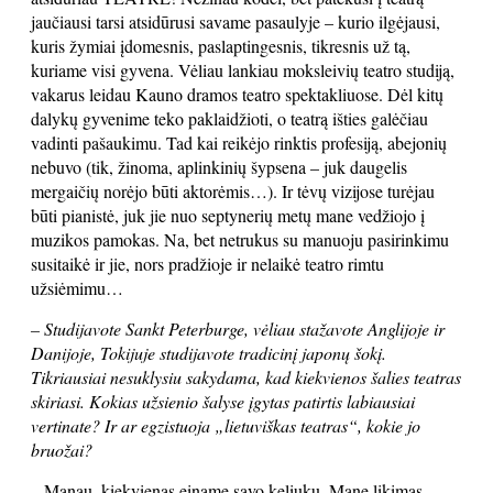
jaučiausi tarsi atsidūrusi savame pasaulyje – kurio ilgėjausi,
kuris žymiai įdomesnis, paslaptingesnis, tikresnis už tą,
kuriame visi gyvena. Vėliau lankiau moksleivių teatro studiją,
vakarus leidau Kauno dramos teatro spektakliuose. Dėl kitų
dalykų gyvenime teko paklaidžioti, o teatrą išties galėčiau
vadinti pašaukimu. Tad kai reikėjo rinktis profesiją, abejonių
nebuvo (tik, žinoma, aplinkinių šypsena – juk daugelis
mergaičių norėjo būti aktorėmis…). Ir tėvų vizijose turėjau
būti pianistė, juk jie nuo septynerių metų mane vedžiojo į
muzikos pamokas. Na, bet netrukus su manuoju pasirinkimu
susitaikė ir jie, nors pradžioje ir nelaikė teatro rimtu
užsiėmimu…
– Studijavote Sankt Peterburge, vėliau stažavote Anglijoje ir
Danijoje, Tokijuje studijavote tradicinį japonų šokį.
Tikriausiai nesuklysiu sakydama, kad kiekvienos šalies teatras
skiriasi. Kokias užsienio šalyse įgytas patirtis labiausiai
vertinate? Ir ar egzistuoja „lietuviškas teatras“, kokie jo
bruožai?
– Manau, kiekvienas einame savo keliuku. Mane likimas