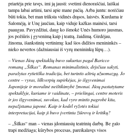
priartėja prie tavęs, imi ją jausti: svetimi dienoraščiai, laiškai
tampa labai artimi, tarsi apie mane pačią. Arba juntu: norėčiau
būti tokia, bet man trūksta vidinės drąsos, laisvės. Kurdama ir
Salomėją, ir Unę jaučiau, kaip viduje kažkas mainėsi, tarsi
paaugau. Pavyzdžiui, daug ko išmokė Unės humoro jausmas,
jos požiūris į gyvenimą kaip į teatrą, žaidimą. Girdėjau,
žinoma, išankstinių vertinimų: kad šios didžios menininkės –
nieko nevertos (dažniausiai iš vyrų menininkų lūpų…).
– Vienas Jūsų spektaklių buvo sukurtas pagal Baricco
romaną „Šilkas“. Romanas minimalistinis, drįsčiau sakyti,
parašytas rytietiška tradicija, bet turintis aštrią užuomazgą. Jo
centre – vyras, šilkverpių supirkėjas, jo išgyvenimai
Japonijoje ir moralinė neištikimybė žmonai. Jūsų pastatytame
spektaklyje, kuriame ir vaidinate, – priešingai, centre moteris
ir jos išgyvenimai, suvokus, kad vyro mintis pagrobė kita,
nepažįstama japonė. Kaip ir kodėl ryžotės tokiai
interpretacijai, kaip ji buvo įvertinta žiūrovų ir kritikų?
– „Šilkas“ man – vienas įdomiausių teatrinių darbų. Be galo
trapi medžiaga; kūrybos procesas, pareikalavęs visos