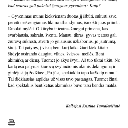
kad teatras gali pakeisti žmogaus gyvenimą? Kaip?
– Gyvenimas mums kiekvienam duotas jį išbūti, sukurti save,
pereiti neišvengiamus likimo išbandymus, išmokti juos priimti.
Išmokti mylėti. O kūryba ir teatras žmogui primena, kas
svarbiausia, sakralu, šventa. Manau, tikras, gyvas teatras gali
žiūrovą sukrėsti, atverti jo giliausius užkaborius, jo jautrumą,
širdį. Tai patyręs, į viską bent kurį laiką žiūri kiek kitaip –
širdyje atsiranda daugiau vilties, šviesos, meilės. Bent
akimirką ar dieną. Tuomet jo akys švyti. Aš tuo tikrai tikiu. Ne
kartą esu patyrusi žiūrovų švytinčiomis akimis dėkingumą ir
girdėjusi jų žodžius: „Po jūsų spektaklio tapo kažkaip ramu.“
Tai didžiausias atpildas už visas tavo pastangas. Tuomet žinai,
kad spektaklis bent kelias akimirkas buvo tarsi bendra malda.
Kalbėjosi Kristina Tamulevičiūtė