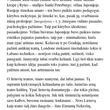
kreipė į Rytus – studijos Sankt Peterburge, vėliau Japonijoje.
Rusijoje išmokau amato – ten buvo puikūs teatro pedagogai,
kūrybos mokytojai, jie išmokė to, kas, pasak jų, svarbiausia
mūsų profesijoje:
žmogotyros
– t. y. žmogaus vidinio pasaulio,
psichologijos pažinimo. Taip pat kūrybos idealizmo,
pasiaukojimo. Vėliau buvimas Japonijoje buvo puikios meno
estetikos pajautos pamokos, taip pat – minimalizmo, kuris
man ypač artimas mene. Keliavau ir po Graikiją, norėdama
pažinti antikinį teatrą, Londone mokiausi šiuolaikinio šokio ir
Labano technikos – norėjosi viską patirti, sužinoti, visko
paragauti. Jaunystėje labai svarbu keliauti. Ligi šiol tikiu teatro
kaip kelionės idėja: pasaulis toks įvairus, turi jį pažinti, kad
galėtum atrasti, kas artimiausia tau.
O lietuvių teatras, mano manymu, dar labai jaunas. Tą
suprantu kiekvienąsyk keliaudama po šalis, turinčias seną
teatro kultūrą. Ypač lietuvių dramaturgija – dar tokia gležna,
palyginti su kokiu Šekspyru. Juk tiek šimtmečių neturėjome
savo kalbos, buvome rusinami, lenkinami… Nors Lietuvą
kaip teatro šalį žino daugelis – žino Eimuntą Nekrošių,