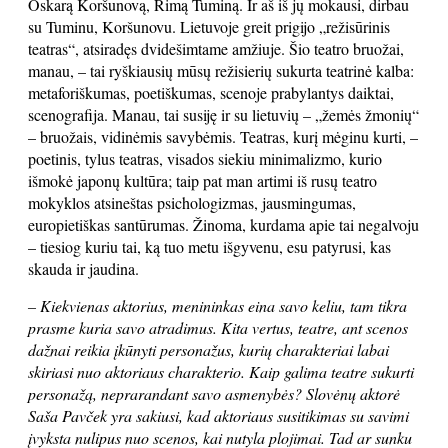
Oskarą Koršunovą, Rimą Tuminą. Ir aš iš jų mokausi, dirbau
su Tuminu, Koršunovu. Lietuvoje greit prigijo „režisūrinis
teatras“, atsiradęs dvidešimtame amžiuje. Šio teatro bruožai,
manau, – tai ryškiausių mūsų režisierių sukurta teatrinė kalba:
metaforiškumas, poetiškumas, scenoje prabylantys daiktai,
scenografija. Manau, tai susiję ir su lietuvių – „žemės žmonių“
– bruožais, vidinėmis savybėmis. Teatras, kurį mėginu kurti, –
poetinis, tylus teatras, visados siekiu minimalizmo, kurio
išmokė japonų kultūra; taip pat man artimi iš rusų teatro
mokyklos atsineštas psichologizmas, jausmingumas,
europietiškas santūrumas. Žinoma, kurdama apie tai negalvoju
– tiesiog kuriu tai, ką tuo metu išgyvenu, esu patyrusi, kas
skauda ir jaudina.
– Kiekvienas aktorius, menininkas eina savo keliu, tam tikra
prasme kuria savo atradimus. Kita vertus, teatre, ant scenos
dažnai reikia įkūnyti personažus, kurių charakteriai labai
skiriasi nuo aktoriaus charakterio. Kaip galima teatre sukurti
personažą, neprarandant savo asmenybės? Slovėnų aktorė
Saša Pavček yra sakiusi, kad aktoriaus susitikimas su savimi
įvyksta nulipus nuo scenos, kai nutyla plojimai. Tad ar sunku