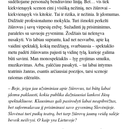
sudėliojame personažų bendravimo liniją. Bet… vis tiek
kiekvienąsyk scenon eini į visišką nežinią, nes žiūrovai –
kiekvienąsyk vis kitokie. Tai ir rizika, ir nežinia. Ir įdomumas.
Didžiulė profesionalumo mokykla. Turi išmokti perkelti
žiūrovus į savų virpesių erdvę. Sužadinti jų prisiminimus,
paraleles su savuoju gyvenimu. Žodžiais tai nelengva
nusakyti. Vis labiau suprantu, kad net nesvarbu, apie ką
vaidini spektaklį, kokią medžiagą, svarbiausia – spektaklio
metu padėti žiūrovams pajusti tą vidinę tylą, kurioje galima
būti savimi. Man monospektaklis – lyg grojimas smuiku,
muzikavimas. Arba, galėčiau pasakyti, – tai labai intymus
teatrinis žanras, esantis arčiausiai poezijos, tarsi scenoje
rašomas eilėraštis.
– Beje, jeigu jau užsiminiau apie žiūrovus, tai būtų labai
įdomu paklausti, kokia publika dažniausiai lankosi Jūsų
spektakliuose. Klausimas gali pasirodyti labai neapibrėžtas,
bet suformulavau jį prisiminusi savo gyvenimą Slovėnijoje.
Slovėnai turi puikų teatrą, bet tarp žiūrovų jaunų veidų salėje
beveik neišvysi. O kaip yra Lietuvoje?