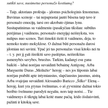
sutikti save, nusimetus personažo kostiumą?
– Taip, aktoriaus profesija – įdomus psichologinis fenomenas.
Buvimas scenoje – tai nepaprastai jautri būsena tarp tavo ir
personažo emocijų, tarsi oro akrobato ėjimas lynu.
Susitapatinimas su vaidmeniu (pasakyčiau tiksliau: subtilus
perėjimas į vaidmens, personažo energiją) neišnyksta, vos
nulipus nuo scenos. Turi išmokti išeiti iš vaidmens, deja, to
nemoko teatro mokyklose. O dažnai būti personažu darosi
įdomiau nei savimi. Ypač jei tas personažas visai kitoks nei tu
– t. y. per jį gali išreikšti savo paslėptas, neišreikštas
asmenybės savybes, bruožus. Tarkim, kadangi esu gana
baikšti – labai norėjau suvaidinti bebaimę Antigonę. Arba
Marguerite Duras „Meilužio“ heroję – nes jos lūpomis labai
norėjau prabilti apie intymiausius, slapčiausius jausmus, aistrą.
Arba svajojau suvaidinti Alessandro Baricco „Šilko“ Eleną –
heroję, kuri yra grynas švelnumas, o aš gyvenime dažnai tokio
beribio švelnumo parodyti negaliu, nors taip norisi… Tie
vaidmenys iš tikrųjų labai keitė mane pačią, leido išsilaisvinti,
pažinti ir kitokią save.