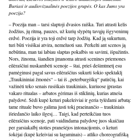
Buriasi ir audiovizualinės poezijos grupės. O kas Jums yra
poezija?
– Poezija man – tarsi slaptoji dvasios raiška. Turi atrasti kelis
žodžius, jų ritmą, pauzes, už kurių slypėtų tavųjų išgyvenimų
erdvė. Poezija ir yra toji erdvė tarp žodžių. Kad ją sukurtum,
turi būti visiškai atvira, nemeluoti sau. Perkelti ant scenos ją
nebūtina, man tai labiau slaptas pokalbis su savimi, išpažintis.
Nors, žinoma, šiandien įmanoma atrasti scenines priemones
eilėraščiui nuskambėti scenoje – štai, prieš dešimtmetį esu
pamėginusi pagal savus eilėraščius sukurti šokio spektaklį
„Traukininiai žmonės“ – tai iš „peterburgiškų“ patirčių, kai
važinėti teko senais rusiškais traukiniais, kuriuose įprastas
vakaro ritualas – arbatos gėrimas iš stiklinių, kurias atneša
palydovė. Sėdi kupė keturi pakeleiviai ir geria tylėdami arbatą:
tame rituale buvo galima justi tokį praeinančio – traukiniais
išriedančio laiko ilgesį… Taigi, kad perteikčiau tuos
eilėraščius scenoje, pati vaidindama palydovę juos skaičiau
per garsiakalbį stoties pranešėjos intonacijomis, o keturi
šokėjai (kupė keleiviai su lagaminais) – atliko choreografišką