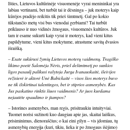
Išties, Lietuvos kultūrinėje visuomenėje vyrai menininkai yra
labiau vertinami, bet turbūt tai ir dėsninga – juk moterys kaip
kūrėjos pradėjo reikštis tik prieš šimtmetį. Gal po kokio
tūkstančio metų visi bus vienodai gerbiami? Tai turbūt
priklauso ir nuo vidinės žmogaus, visuomenės kultūros. Juk
tam ir esame sukurti kaip vyrai ir moterys, kad vieni kitus
papildytume, vieni kitus mokytume, atrastume savitą dvasios
išraišką.
– Esate sukūrusi žymių Lietuvos moterų vaidmenų. Tragiško
likimo poetė Salomėja Nėris, prieš dešimtmetį po sunkios
ligos pasaulį palikusi rašytoja Jurga Ivanauskaitė, išeivijos
režisierė ir aktorė Unė Babickaitė – visos šios moterys buvo
ne tik išskirtinai talentingos, bet ir stiprios asmenybės. Kas
Jus paskatino rinktis šiuos vaidmenis? Ar juos kurdama
nejautėte spaudimo ir įtampos?
– Istorines asmenybes, man regis, prisitraukiu intuityviai.
Tuomet norisi sužinoti kuo daugiau apie jas, skaitai laiškus,
prisiminimus, dienoraščius; o kai eini gilyn – vis įdomiau, tų
asmenybių energija (kuri, tikiu, lieka ir po žmogaus išėjimo)