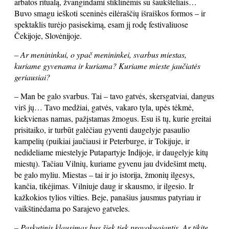
arbatos ritualą, žvangindami stiklinėmis su šaukšteliais…
Buvo smagu ieškoti sceninės eilėraščių išraiškos formos – ir
spektaklis turėjo pasisekimą, esam jį rodę festivaliuose
Čekijoje, Slovėnijoje.
– Ar menininkui, o ypač menininkei, svarbus miestas,
kuriame gyvenama ir kuriama? Kuriame mieste jaučiatės
geriausiai?
– Man be galo svarbus. Tai – tavo gatvės, skersgatviai, dangus
virš jų… Tavo medžiai, gatvės, vakaro tyla, upės tėkmė,
kiekvienas namas, pažįstamas žmogus. Esu iš tų, kurie greitai
prisitaiko, ir turbūt galėčiau gyventi daugelyje pasaulio
kampelių (puikiai jaučiausi ir Peterburge, ir Tokijuje, ir
nedideliame miestelyje Putapartyje Indijoje, ir daugelyje kitų
miestų). Tačiau Vilnių, kuriame gyvenu jau dvidešimt metų,
be galo myliu. Miestas – tai ir jo istorija, žmonių ilgesys,
kančia, tikėjimas. Vilniuje daug ir skausmo, ir ilgesio. Ir
kažkokios tylios vilties. Beje, panašius jausmus patyriau ir
vaikštinėdama po Sarajevo gatveles.
– Paskutinis klausimas bus šiek tiek provokuojantis. Ar tikite,