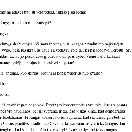
ms mėgdavęs būti jų veidrodžiu, įsikišo į šią sceną:
knygą ir laiką norite švaistyti?
rojus.
knygą darbuotojai. Aš, nors ir stengiausi, knygos pavadinimo neįžiūrėjau.
as įvyko, tiesą pasakius, aš daug galvodavau apie tai, ką pasakodavo Herojus. Šių
renktas, tačiau jo posakiuose glūdėdavo dviprasmybė. Vienu metu laukiant
 manęs, priėjo Herojus ir nepasisveikinęs tarė:
, ar žinai, kuo skiriasi protingas konservatorius nuo kvailo?
kiau:
rotas.
 išklausyk ir pats pagalvok. Protingas konservatorius yra toks, kuris supranta,
ybės yra naudingos, bet jis supranta ir tai, kad viskas kinta, kad demokratija
r feodalizmas. Protingas konservatorius supranta, kad šiandiena gali būti ta
 už visus praeities atradimus. O kvailas konservatorius yra toks žmogus, kuris
 stengiasi, kad šiandiena būtų tik vakarykštės atspindys, tai toks žmogus…