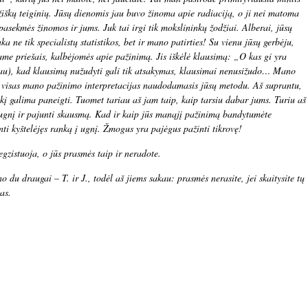
žiškų teiginių. Jūsų dienomis jau buvo žinoma apie radiaciją, o ji nei matoma
pasekmės žinomos ir jums. Juk tai irgi tik mokslininkų žodžiai. Alberai, jūsų
nka ne tik specialistų statistikos, bet ir mano patirties! Su vienu jūsų gerbėju,
me priešais, kalbėjomės apie pažinimą. Jis iškėlė klausimą: „O kas gi yra
nau), kad klausimą nužudyti gali tik atsakymas, klausimai nenusižudo… Mano
ė visas mano pažinimo interpretacijas naudodamasis jūsų metodu. Aš suprantu,
okį galima paneigti. Tuomet tariau aš jam taip, kaip tarsiu dabar jums. Turiu aš
 ugnį ir pajunti skausmą. Kad ir kaip jūs manąjį pažinimą bandytumėte
inti kyštelėjęs ranką į ugnį. Žmogus yra pajėgus pažinti tikrovę!
gzistuoja, o jūs prasmės taip ir neradote.
no du draugai – T. ir J., todėl aš jiems sakau: prasmės nerasite, jei skaitysite tų
as.