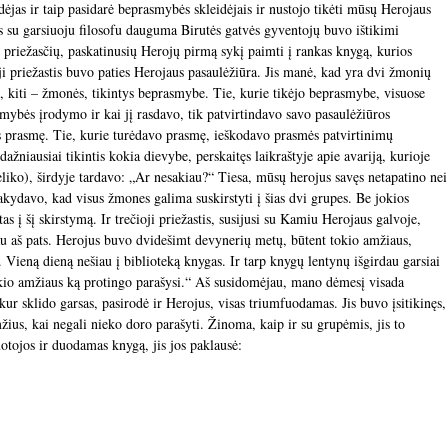
dėjas ir taip pasidarė beprasmybės skleidėjais
ir nustojo tikėti mūsų Herojaus
s su garsiuoju filosofu dauguma Birutės gatvės gyventojų buvo ištikimi
š priežasčių, paskatinusių Herojų pirmą sykį paimti į rankas knygą, kurios
i priežastis buvo paties Herojaus pasaulėžiūra. Jis manė, kad yra dvi žmonių
ę, kiti – žmonės, tikintys beprasmybe. Tie, kurie tikėjo beprasmybe, visuose
ybės įrodymo ir kai jį rasdavo, tik patvirtindavo savo pasaulėžiūros
is prasmę. Tie, kurie turėdavo prasmę, ieškodavo prasmės patvirtinimų
niausiai tikintis kokia dievybe, perskaitęs laikraštyje apie avariją, kurioje
liko), širdyje tardavo: „Ar nesakiau?“ Tiesa, mūsų herojus savęs netapatino nei
 sakydavo, kad visus žmones galima suskirstyti į šias dvi grupes. Be jokios
s į šį skirstymą. Ir trečioji priežastis, susijusi su Kamiu Herojaus galvoje,
u aš pats. Herojus buvo dvidešimt devynerių metų, būtent tokio amžiaus,
 Vieną dieną nešiau į biblioteką knygas. Ir tarp knygų lentynų išgirdau garsiai
tokio amžiaus ką protingo parašysi.“ Aš susidomėjau, mano dėmesį visada
kur sklido garsas, pasirodė ir Herojus, visas triumfuodamas. Jis buvo įsitikinęs,
ius, kai negali nieko doro parašyti. Žinoma, kaip ir su grupėmis, jis to
uotojos ir duodamas knygą, jis jos paklausė: