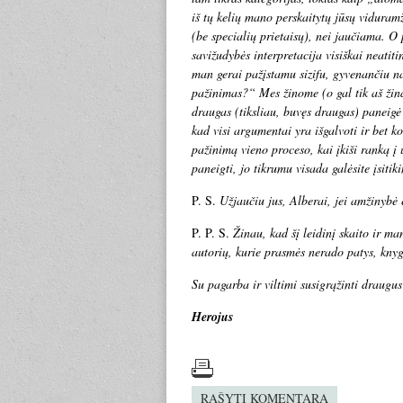
iš tų kelių mano perskaitytų jūsų viduram
(be specialių prietaisų), nei jaučiama. O 
savižudybės interpretacija visiškai neatiti
man gerai pažįstamu sizifu, gyvenančiu na
pažinimas?“ Mes žinome (o gal tik aš ži
draugas (tiksliau, buvęs draugas) paneig
kad visi argumentai yra išgalvoti ir bet k
pažinimą vieno proceso, kai įkiši ranką į
paneigti, jo tikrumu visada galėsite įsitik
P. S.
Užjaučiu jus, Alberai, jei amžinybė e
P. P. S.
Žinau, kad šį leidinį skaito ir ma
autorių, kurie prasmės nerado patys, knyg
Su pagarba ir viltimi susigrąžinti draugus
Herojus
RAŠYTI KOMENTARĄ