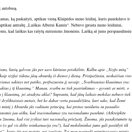
į autobusą.
as, ką paskaityti, aptikau vieną Klaipėdos meno leidinį, kuris pasiekdavo ir
 aptikau antraštę „Laiškas Alberui Kamiu“. Nebuvo įprasta meno leidiniui,
ms, kad laiškus kas rašytų mirusiems žmonėms. Laišką aš jums perspausdinsiu
tiems, kurių galvose jūs per savo kūrinius prisikėlėte. Kalbu apie „Sizifo mitą“
aip sizifai ridena jūsų absurdą iš dienos į dieną. Prisipažinsiu, neskaičiau viso
vienas sakinys net patiko, perfrazuosiu jį savaip: „Svarbiausias klausimas yra:
tsakius į šį klausimą.“ Manau, svarbu ne tiek pasirinkimas – gyventi ar mirti, o
 į klausimą, jei atsakyta aklai? Suprantu, kad jūsų laikais mokslas nebuvo tiek
i dvyliktaisiais metais, bet ko dabar verta pasaulėžiūra, kuri sako, kad Žemė
šią mintį.) Absurdu jūs vadinate principą, kai protas susiduria su pasaulio
ienomis jau aišku, kad iracionalumas yra racionalumo pasekmė. (Atkreipkite
au žinoma, kad visi įvykiai turi racionalią priežastį. Žinoma, jūs pasakytumėte tą
 (o gal vis dėlto reinkarnacija yra?), kad mokslininkai jums gali pasiūlyti tik
ai“, kurių jūs nei matote, nei jaučiate. Tai man pasirodė primityviausia mintis