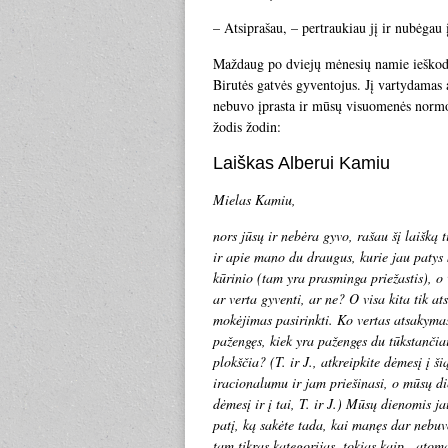
– Atsiprašau, – pertraukiau jį ir nubėgau 
Maždaug po dviejų mėnesių namie ieškodam
Birutės gatvės gyventojus. Jį vartydamas
nebuvo įprasta ir mūsų visuomenės normo
žodis žodin:
Laiškas Alberui Kamiu
Mielas Kamiu,
nors jūsų ir nebėra gyvo, rašau šį laišką 
ir apie mano du draugus, kurie jau patys k
kūrinio (tam yra prasminga priežastis), o 
ar verta gyventi, ar ne? O visa kita tik a
mokėjimas pasirinkti. Ko vertas atsakymas
pažengęs, kiek yra pažengęs du tūkstančia
plokščia? (T. ir J., atkreipkite dėmesį į 
iracionalumu ir jam priešinasi, o mūsų d
dėmesį ir į tai, T. ir J.) Mūsų dienomis j
patį, ką sakėte tada, kai manęs dar nebuvo
tam tikras kategorijas, tokias kaip „atom