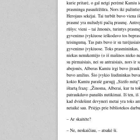
kurie pritarė, o gal netgi perėmė Kamiu i
prasminga pasaulėžiūra. Nors iki pažintie
Herojaus sekėjai. Tai turbūt buvo viena i
prasmė yra nužudyti pačią prasmę. Antroj
rūšys: vieni – tai žmonės, turintys prasm
gyvenimo įvykiuose ieškodavo tos beprasm
teisingumą. Tas pats buvo ir su turėjusia
gyvenimo įvykiuose. Toks prasmininkas, daž
niekas nenukentėjo (o iš mašinos nieko ne
su pirmaisiais, nei su antraisiais, nors ir
abejonės, Alberas Kamiu irgi buvo įtraukta
buvo amžius. Šio įvykio liudininkas buva
kokio Kamiu parašė garsųjį „Sizifo mitą“.
ištartą frazę: „Žinoma, Alberai, kur tu 
patraukdavo panašūs nutikimai. Iš ten, iš 
kad dvidešimt devyneri metai yra toks amž
netaikė sau. Priėjęs prie bibliotekos darb
– Ar skaitėte?
– Ne, neskaičiau, – atsakė ši.