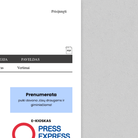
Prisijungti
GIJA
PAVELDAS
ras
Vertimai