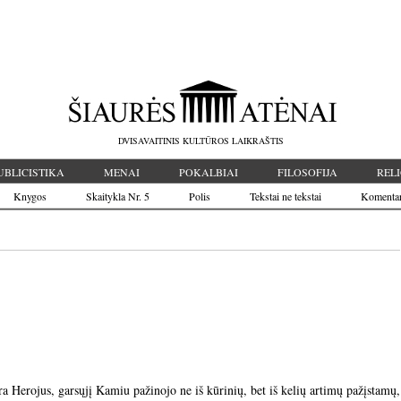
DVISAVAITINIS KULTŪROS LAIKRAŠTIS
UBLICISTIKA
MENAI
POKALBIAI
FILOSOFIJA
RELI
Knygos
Skaitykla Nr. 5
Polis
Tekstai ne tekstai
Komenta
 Herojus, garsųjį Kamiu pažinojo ne iš kūrinių, bet iš kelių artimų pažįstamų,