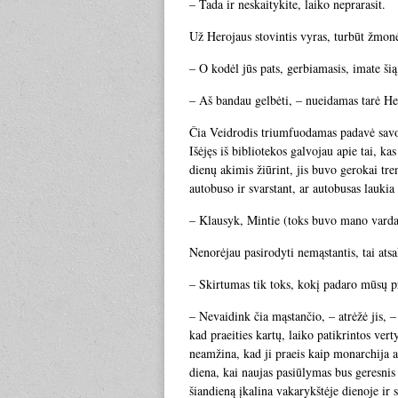
– Tada ir neskaitykite, laiko neprarasit.
Už Herojaus stovintis vyras, turbūt žmonė
– O kodėl jūs pats, gerbiamasis, imate šią 
– Aš bandau gelbėti, – nueidamas tarė He
Čia Veidrodis triumfuodamas padavė savo 
Išėjęs iš bibliotekos galvojau apie tai, k
dienų akimis žiūrint, jis buvo gerokai t
autobuso ir svarstant, ar autobusas laukia
– Klausyk, Mintie (toks buvo mano vardas)
Nenorėjau pasirodyti nemąstantis, tai atsa
– Skirtumas tik toks, kokį padaro mūsų p
– Nevaidink čia mąstančio, – atrėžė jis, –
kad praeities kartų, laiko patikrintos vert
neamžina, kad ji praeis kaip monarchija a
diena, kai naujas pasiūlymas bus geresnis
šiandieną įkalina vakarykštėje dienoje ir