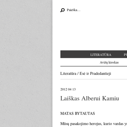
Search for:
LITERATŪRA
P
Avižų kioskas
Literatūra
/
Esė
ir
Pradedantieji
2012 04 13
Laiškas Alberui Kamiu
MATAS BYTAUTAS
Mūsų pasakojimo herojus, kurio vardas yra