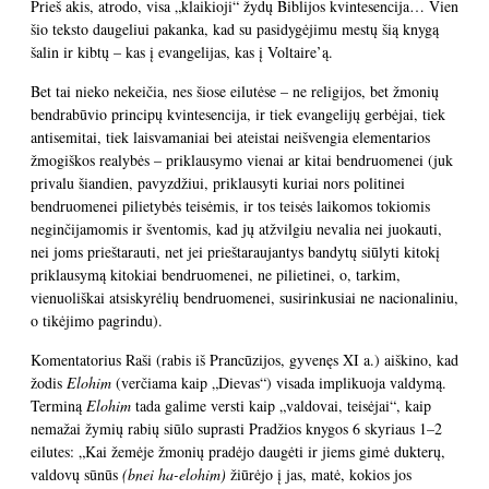
Prieš akis, atrodo, visa „klaikioji“ žydų Biblijos kvintesencija… Vien
šio teksto daugeliui pakanka, kad su pasidygėjimu mestų šią knygą
šalin ir kibtų – kas į evangelijas, kas į Voltaire’ą.
Bet tai nieko nekeičia, nes šiose eilutėse – ne religijos, bet žmonių
bendrabūvio principų kvintesencija, ir tiek evangelijų gerbėjai, tiek
antisemitai, tiek laisvamaniai bei ateistai neišvengia elementarios
žmogiškos realybės – priklausymo vienai ar kitai bendruomenei (juk
privalu šiandien, pavyzdžiui, priklausyti kuriai nors politinei
bendruomenei pilietybės teisėmis, ir tos teisės laikomos tokiomis
neginčijamomis ir šventomis, kad jų atžvilgiu nevalia nei juokauti,
nei joms prieštarauti, net jei prieštaraujantys bandytų siūlyti kitokį
priklausymą kitokiai bendruomenei, ne pilietinei, o, tarkim,
vienuoliškai atsiskyrėlių bendruomenei, susirinkusiai ne nacionaliniu,
o tikėjimo pagrindu).
Komentatorius Raši (rabis iš Prancūzijos, gyvenęs XI a.) aiškino, kad
žodis
Elohim
(verčiama kaip „Dievas“) visada implikuoja valdymą.
Terminą
Elohim
tada galime versti kaip „valdovai, teisėjai“, kaip
nemažai žymių rabių siūlo suprasti Pradžios knygos 6 skyriaus 1–2
eilutes: „Kai žemėje žmonių pradėjo daugėti ir jiems gimė dukterų,
valdovų sūnūs
(bnei ha-elohim)
žiūrėjo į jas, matė, kokios jos