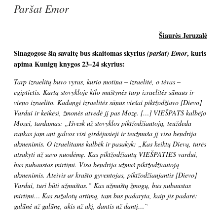
Paršat Emor
Šiaurės Jeruzalė
Sinagogose šią savaitę bus skaitomas skyrius
, kuris
(paršat) Emor
apima Kunigų knygos 23–24 skyrius:
Tarp izraelitų buvo vyras, kurio motina – izraelitė, o tėvas –
egiptietis. Kartą stovykloje kilo muštynės tarp izraelitės sūnaus ir
vieno izraelito.
Kadangi izraelitės sūnus viešai piktžodžiavo [Dievo]
Vardui ir keikėsi, žmonės atvedė jį pas Mozę. […] VIEŠPATS kalbėjo
Mozei, tardamas: „Išvesk už stovyklos piktžodžiautoją, teuždeda
rankas jam ant galvos visi girdėjusieji ir teužmuša jį visa bendrija
akmenimis. O izraelitams kalbėk ir pasakyk: „Kas keiktų Dievą, turės
atsakyti už savo nuodėmę. Kas piktžodžiautų VIEŠPATIES vardui,
bus nubaustas mirtimi. Visa bendrija užmuš piktžodžiautoją
akmenimis. Ateivis ar krašto gyventojas, piktžodžiaujantis [Dievo]
Vardui, turi būti užmuštas.“ Kas užmuštų žmogų, bus nubaustas
mirtimi… Kas sužalotų artimą, tam bus padaryta, kaip jis padarė:
galūnė už galūnę, akis už akį, dantis už dantį…“