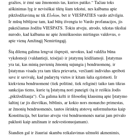
gražios, ir ėmė sau žmonomis tas, kurios patiko.“ Tačiau toks
aiškinimas lyg ir nevisiškai tiktų šiam tekstui, nes kalbama apie
piktžodžiavimą ne tik
Elohim
, bet ir VIEŠPATIES vardo atžvilgiu.
Ir mūsų biblijose tam, kad būtų išvengta to Vardo profanacijos, jis
pakeičiamas žodžiu VIEŠPATS. Tokiu atveju, atrodo, tekstas tiksliai
nurodo, kad kalbama ne apie žemiškuosius mirtingus valdovus, o
apie vieną Amžinąjį Nemirtingąjį.
Šią dilemą galima lengvai išspręsti, suvokus, kad valdžia būna
vykdomoji (valdantieji, teisėjai) ir įstatymų leidžiamoji. Įstatymas
yra tai, kas minią pavienių žmonių sujungia į bendruomenę, ir
Įstatymas visada yra tam tikra prievarta, verčianti individus apriboti
save ir savivalę, kad padarytų vietos ir kitam šalia egzistuoti. Ir
kiekviena bendruomenė (tiek politinė, tiek religinė) taiko tam tikras
sankcijas tiems, kurie tą Įstatymą nori paneigti (tą ir reiškia žodis
„piktžodžiauja“). Čia galima kelti ir filosofinį klausimą apie Įstatymo
šaltinį (ar jis dieviškas, biblinis, ar kokio nors monarcho primestas,
ar žmonių bendruomenės, tautos išrinktų atstovų suformuluotas kaip
Konstitucija, bet kuriuo atveju visi bendruomenės nariai jam privalo
paklusti kaip amžinam ir nekvestionuojamam).
Šiandien gal ir žiauriai skamba reikalavimas užmušti akmenimis,