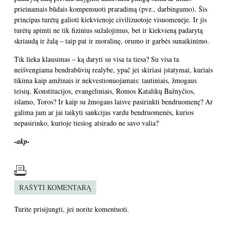
prieinamais būdais kompensuoti praradimą (pvz., darbingumo). Šis
principas turėtų galioti kiekvienoje civilizuotoje visuomenėje. Ir jis
turėtų apimti ne tik fizinius sužalojimus, bet ir kiekvieną padarytą
skriaudą ir žalą – taip pat ir moralinę, orumo ir garbės sunaikinimo.
Tik lieka klausimas – ką daryti su visa ta tiesa? Su visa ta
neišvengiama bendrabūvių realybe, ypač jei skiriasi įstatymai, kuriais
tikima kaip amžinais ir nekvestionuojamais: tautiniais, žmogaus
teisių, Konstitucijos, evangeliniais, Romos Katalikų Bažnyčios,
islamo, Toros? Ir kaip su žmogaus laisve pasirinkti bendruomenę? Ar
galima jam ar jai taikyti sankcijas vardu bendruomenės, kurios
nepasirinko, kurioje tiesiog atsirado ne savo valia?
-akp-
RAŠYTI KOMENTARĄ
Turite
prisijungti
, jei norite komentuoti.