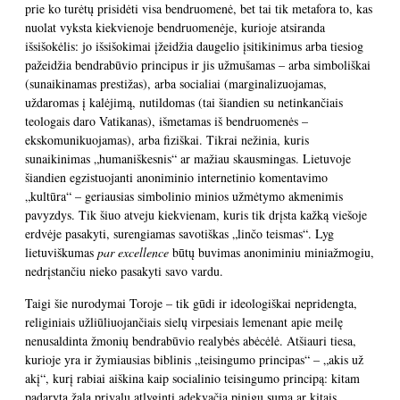
prie ko turėtų prisidėti visa bendruomenė, bet tai tik metafora to, kas
nuolat vyksta kiekvienoje bendruomenėje, kurioje atsiranda
išsišokėlis: jo išsišokimai įžeidžia daugelio įsitikinimus arba tiesiog
pažeidžia bendrabūvio principus ir jis užmušamas – arba simboliškai
(sunaikinamas prestižas), arba socialiai (marginalizuojamas,
uždaromas į kalėjimą, nutildomas (tai šiandien su netinkančiais
teologais daro Vatikanas), išmetamas iš bendruomenės –
ekskomunikuojamas), arba fiziškai. Tikrai nežinia, kuris
sunaikinimas „humaniškesnis“ ar mažiau skausmingas. Lietuvoje
šiandien egzistuojanti anoniminio internetinio komentavimo
„kultūra“ – geriausias simbolinio minios užmėtymo akmenimis
pavyzdys. Tik šiuo atveju kiekvienam, kuris tik drįsta kažką viešoje
erdvėje pasakyti, surengiamas savotiškas „linčo teismas“. Lyg
lietuviškumas
par excellence
būtų buvimas anoniminiu miniažmogiu,
nedrįstančiu nieko pasakyti savo vardu.
Taigi šie nurodymai Toroje – tik gūdi ir ideologiškai nepridengta,
religiniais užliūliuojančiais sielų virpesiais lemenant apie meilę
nenusaldinta žmonių bendrabūvio realybės abėcėlė. Atšiauri tiesa,
kurioje yra ir žymiausias biblinis „teisingumo principas“ – „akis už
akį“, kurį rabiai aiškina kaip socialinio teisingumo principą: kitam
padarytą žalą privalu atlyginti adekvačia pinigų suma ar kitais