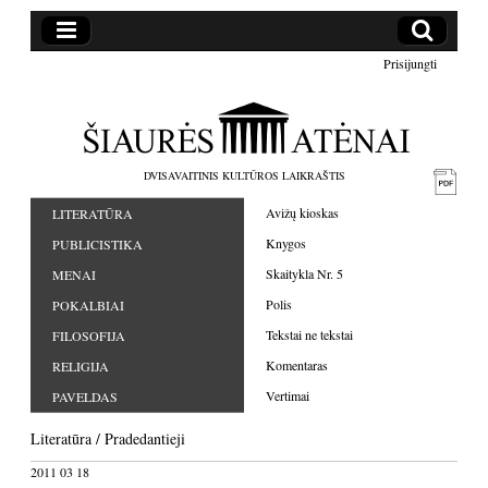
Prisijungti
DVISAVAITINIS KULTŪROS LAIKRAŠTIS
Avižų kioskas
LITERATŪRA
Knygos
PUBLICISTIKA
Skaitykla Nr. 5
MENAI
Polis
POKALBIAI
Tekstai ne tekstai
FILOSOFIJA
Komentaras
RELIGIJA
Vertimai
PAVELDAS
Literatūra
/
Pradedantieji
2011 03 18