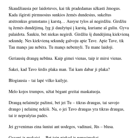
Skaudžiausia per laidotuves, kai tik pradedamas užkasti žmogus.
Kada išgirsti pirmuosius sunkios žemės dundesius, sukeltus
atsitrenkus grumstams į karstą… Ausyse tylos aš negirdžiu. Girdžiu
tą žemės dundėjimą, lyg ji daužytųsi į karstą, kuriame aš guliu. Gyva
palaidota. Šaukiu, bet niekas negirdi. Girdžiu šį dundėjimą kiekvieną
sekundę. Nes kiekvieną sekundę galvoju apie Tave. Apie Tave, tik
Tau manęs jau nebėra. Tu manęs nebemyli. Tu mane laidoji.
Geriausių draugų nebūna. Kaip gimei vienas, taip ir mirsi vienas.
Sakei, kad Tavo širdis plaka man. Tai kam dabar ji plaka?
Blogiausia – tai lapė vilko kailyje.
Melo kojos trumpos, užtat bėgant greitai maskatuoja.
Draugą nelaimėje pažinsi, bet jei Tu – tikras draugas, tai savojo
draugo į nelaimę nekiši. Na, o jei Tavo draugas yra tikras draugas,
tai ir neprašytas padės.
Jei gyvenimas eina šuniui ant uodegos, vadinasi, Jūs – blusa.
Gyveni ir mokaisi… Bet taip niekad ir nepasimokai.