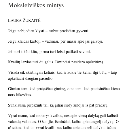
Moksleiviškos mintys
LAURA ŽUKAITĖ
Jeigu nebijočiau klysti – turbūt pradėčiau gyventi.
Jeigu klaidas kartoji – vadinasi, per mažai apie jas galvoji.
Jei nori tikėti kitu, pirma turi leisti patikėti savimi.
Kvailių lazdos turi du galus. Išminčiai pasidaro apskritimą.
Visada eik skirtingais keliais, kad ir kokie tie keliai ilgi būtų – taip
apkeliausi daugiau pasaulio.
Gimiau tam, kad pratęsčiau giminę, o ne tam, kad pateisinčiau kieno
nors lūkesčius.
Sunkiausia pripažinti tai, ką giliai širdy žinojai iš pat pradžių.
Vyrai mano, kad moterys kvailos, nes apie vieną dalyką gali kalbėti
valandų valandas. O štai jie, išminčiai, kalba apie daugelį dalykų. O
aš sakau, kad tai vyrai kvaili, nes kalba apie daugelį dalykų, tačiau