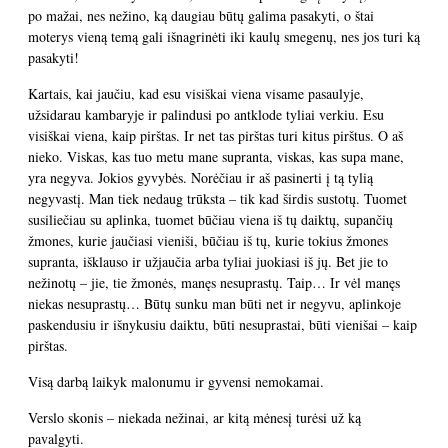
po mažai, nes nežino, ką daugiau būtų galima pasakyti, o štai
moterys vieną temą gali išnagrinėti iki kaulų smegenų, nes jos turi ką
pasakyti!
Kartais, kai jaučiu, kad esu visiškai viena visame pasaulyje,
užsidarau kambaryje ir palindusi po antklode tyliai verkiu. Esu
visiškai viena, kaip pirštas. Ir net tas pirštas turi kitus pirštus. O aš
nieko. Viskas, kas tuo metu mane supranta, viskas, kas supa mane,
yra negyva. Jokios gyvybės. Norėčiau ir aš pasinerti į tą tylią
negyvastį. Man tiek nedaug trūksta – tik kad širdis sustotų. Tuomet
susiliečiau su aplinka, tuomet būčiau viena iš tų daiktų, supančių
žmones, kurie jaučiasi vieniši, būčiau iš tų, kurie tokius žmones
supranta, išklauso ir užjaučia arba tyliai juokiasi iš jų. Bet jie to
nežinotų – jie, tie žmonės, manęs nesuprastų. Taip… Ir vėl manęs
niekas nesuprastų… Būtų sunku man būti net ir negyvu, aplinkoje
paskendusiu ir išnykusiu daiktu, būti nesuprastai, būti vienišai – kaip
pirštas.
Visą darbą laikyk malonumu ir gyvensi nemokamai.
Verslo skonis – niekada nežinai, ar kitą mėnesį turėsi už ką
pavalgyti.