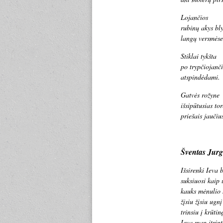
Lojančios
rubinų akys bl
langų versmėse
Stiklai tykšta
po trypčiojanči
atspindėdami.
Gatvės rožyne
išsipūtusias to
priešais jaučiu
Šventas Jurg
Išsirenki Ieva 
suksiuosi kaip
kauks mėnulio 
žįsiu žįsiu ugn
trinsiu į krūti
Ieva man įtrint