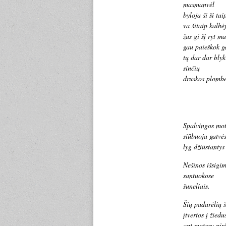
masmanvėl
byloja ši ši tai
va šitaip kalbė
žas gi šį ryt m
gau paieškok g
tų dar dar blyk
sinčių
druskos plombe
Spalvingos mot
siūbuoja gatvės
lyg džiūstantys
Nešinos išsigim
santuokose
šuneliais.
Šių padarėlių š
įtvertos į žiedu
ant moterų pirš