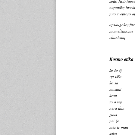
sodo žibintuos
nupurškę insekt
nuo šventojo a
apsaugokonfuc
momelžimome
chanizmą
Kosmo etika
šo šo šį
ryt iššo
ko ša
masant
kran
to o ten
nėra dan
gaus
nei že
mės ir man
sako