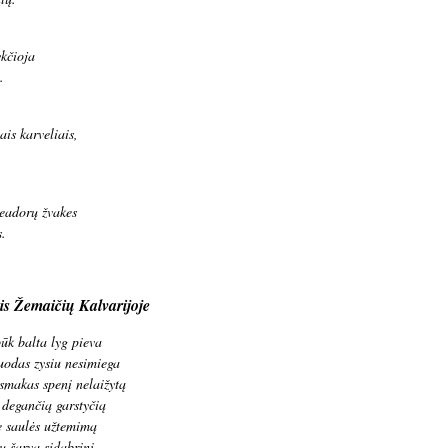
ykčioja
.
ais karveliais,
readorų žvakes
s.
is Žemaičių Kalvarijoje
būk balta lyg pieva
 uodas zysiu nesimiega
smakas spenį nelaižytą
į degančią garstyčią
nę saulės užtemimą
ų šarvą sidabrinį