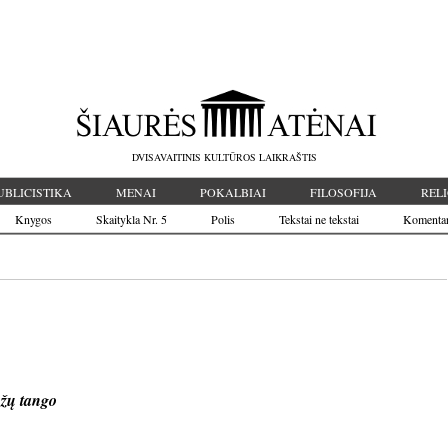
DVISAVAITINIS KULTŪROS LAIKRAŠTIS
UBLICISTIKA
MENAI
POKALBIAI
FILOSOFIJA
RELI
Knygos
Skaitykla Nr. 5
Polis
Tekstai ne tekstai
Komenta
žų tango