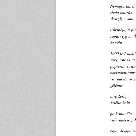
Nemigos tuneli
rieda kaitrūs
skruzdžių auto
trūkinėjanti ple
supasi lyg muil
ša vėlu
1000 ir 1 nakti
suvyniotos į tu
popieriaus riti
kakistokratams
vos nuodų prig
gėlėmis
tarp šešių
šešėlio kojų
po krutančiu
vidurnakčio pi
kinai degina p