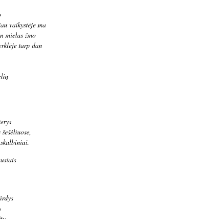
p
jau vaikystėje ma
an mielas žmo
erklėje tarp dan
lių
erys
 šešėliuose,
 skalbiniai.
usiais
irdys
s
tų.