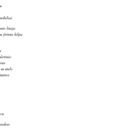
u
mobiliai
nto linija
u įtrinta kilpa
s
aletinio
nius
 su mels
imties
lvu
asakas