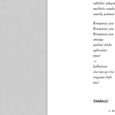
sublyksi sukąst
meilužio raudo
sunokę putinai
Kraujuoja jau
Kraujuoja jau
Kraujuoja jau
sminga
mylinti širdis
apkvaitus
musė
-s-
kalbiniais
čia-tan-go-čia
orgazmo kult
ūra!
Simbiozė
A. Kaz