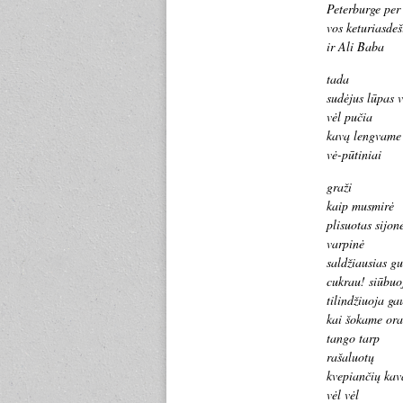
Peterburge per
vos keturiasdeš
ir Ali Baba
tada
sudėjus lūpas 
vėl pučia
kavą lengvame 
vė-pūtiniai
graži
kaip musmirė
plisuotas sijonė
varpinė
saldžiausias gu
cukrau! siūbuo
tilindžiuoja ga
kai šokame or
tango tarp
rašaluotų
kvepiančių kav
vėl vėl