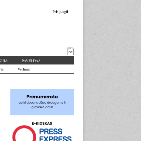
Prisijungti
GIJA
PAVELDAS
ras
Vertimai