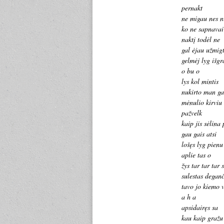
pernakt
ne migau nes n
ko ne sapnavai
naktį todėl ne
gal ėjau užmigt
gelmėj lyg išgr
o bu o
lys kol mintis
nukirto man ga
mėnulio kirviu 
pažvelk
kaip jis sėlina
gau gais atsi
lošęs lyg pienu
aplie tas o
žys tar tar tar s
sulestas degan
tavo jo kiemo v
a h a
apsidairęs sa
kau kaip gražu