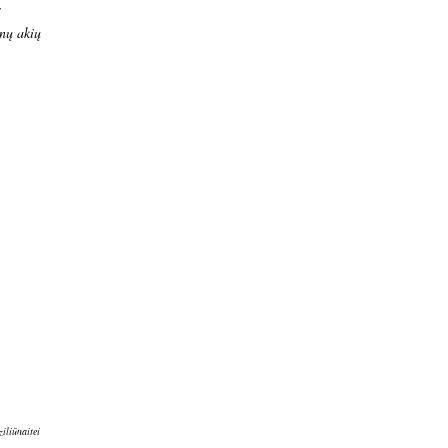
i
nų akių
iliūnaitei