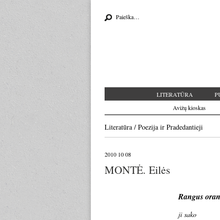
Search for:
LITERATŪRA
P
Avižų kioskas
Literatūra
/
Poezija
ir
Pradedantieji
2010 10 08
MONTĖ. Eilės
Rangus oran
ji sako