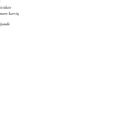
e
icidais
maro karvių
ijaude