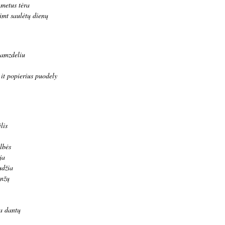
 metus tėra
imt saulėtų dienų
vamzdeliu
it popierius puodely
lis
lbės
ja
udžia
anžų
a dantų