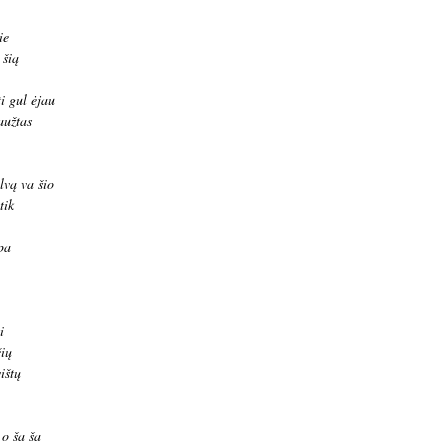
ie
 šią
i gul ėjau
aužtas
lvą va šio
tik
 pa
i
čių
ištų
 o ša ša