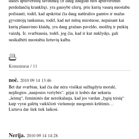
dalies apsitvėrusių savininkų (ir daug daugiau tuos apsitvėrimus
perdedančių kranklių), yra gausybė ežerų, prie kurių vasarą nuostabu
poilsiauti, todėl, kad apskritai čia daug natūralios gamtos ir mažas
gyventojų tankumas, todėl, kad net mūsų miestuose, nepaisant kai
kurių planavimo klaidų, yra daug gražaus paveldo, medžių ir puikių
vaizdų. Ir, svarbiausia, todėl, jog čia, kad ir kur nuklydęs, gali
susikalbėti nuostabia lietuvių kalba.
Komentarai / 11
noė.
2010 09 14 13:46
Bet dar svarbiau, kad čia dar nėra visiškai sužlugdyta moralė,
neįdiegtos „naujosios vertybės“, gėjai ir lesbės dar nekuria
„šeimų“, feministės dar nereikalauja, kad jos vardan „lygių teisių“
kaip vyrai galėtų vaikščioti viešumoje nuogomis krūtimis…
Lietuva dar šiek tiek laikosi.
Nerija.
2010 09 14 14:28