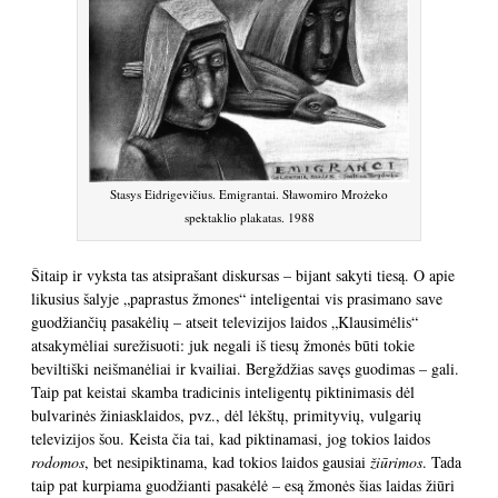
Stasys Eidrigevičius. Emigrantai. Sławomiro Mrożeko
spektaklio plakatas. 1988
Šitaip ir vyksta tas atsiprašant diskursas – bijant sakyti tiesą. O apie
likusius šalyje „paprastus žmones“ inteligentai vis prasimano save
guodžiančių pasakėlių – atseit televizijos laidos „Klausimėlis“
atsakymėliai surežisuoti: juk negali iš tiesų žmonės būti tokie
beviltiški neišmanėliai ir kvailiai. Bergždžias savęs guodimas – gali.
Taip pat keistai skamba tradicinis inteligentų piktinimasis dėl
bulvarinės žiniasklaidos, pvz., dėl lėkštų, primityvių, vulgarių
televizijos šou. Keista čia tai, kad piktinamasi, jog tokios laidos
rodomos
, bet nesipiktinama, kad tokios laidos gausiai
žiūrimos
. Tada
taip pat kurpiama guodžianti pasakėlė – esą žmonės šias laidas žiūri