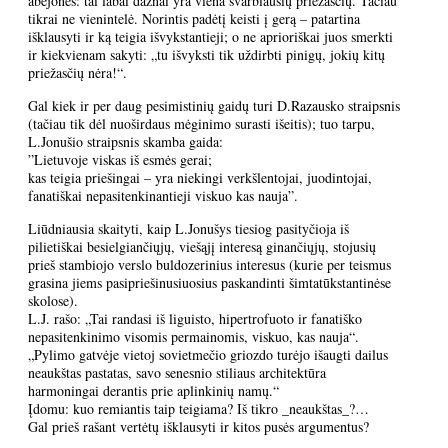
abejonės: tai labai dažnai yra viena svarbiausių priežasčių. Tačiau
tikrai ne vienintelė. Norintis padėtį keisti į gerą – patartina
išklausyti ir ką teigia išvykstantieji; o ne aprioriškai juos smerkti
ir kiekvienam sakyti: „tu išvyksti tik uždirbti pinigų, jokių kitų
priežasčių nėra!“.
Gal kiek ir per daug pesimistinių gaidų turi D.Razausko straipsnis
(tačiau tik dėl nuoširdaus mėginimo surasti išeitis); tuo tarpu,
L.Jonušio straipsnis skamba gaida:
”Lietuvoje viskas iš esmės gerai;
kas teigia priešingai – yra niekingi verkšlentojai, juodintojai,
fanatiškai nepasitenkinantieji viskuo kas nauja”.
Liūdniausia skaityti, kaip L.Jonušys tiesiog pasityčioja iš
pilietiškai besielgiančiųjų, viešąjį interesą ginančiųjų, stojusių
prieš stambiojo verslo buldozerinius interesus (kurie per teismus
grasina jiems pasipriešinusiuosius paskandinti šimtatūkstantinėse
skolose).
L.J. rašo: „Tai randasi iš liguisto, hipertrofuoto ir fanatiško
nepasitenkinimo visomis permainomis, viskuo, kas nauja“.
„Pylimo gatvėje vietoj sovietmečio griozdo turėjo išaugti dailus
neaukštas pastatas, savo senesnio stiliaus architektūra
harmoningai derantis prie aplinkinių namų.“
Įdomu: kuo remiantis taip teigiama? Iš tikro _neaukštas_?…
Gal prieš rašant vertėtų išklausyti ir kitos pusės argumentus?