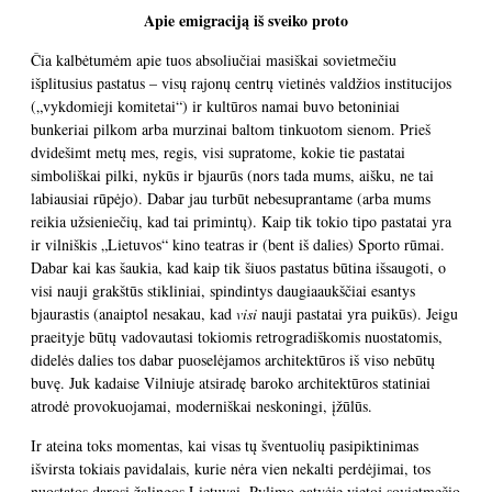
Apie emigraciją iš sveiko proto
Čia kalbėtumėm apie tuos absoliučiai masiškai sovietmečiu
išplitusius pastatus – visų rajonų centrų vietinės valdžios institucijos
(„vykdomieji komitetai“) ir kultūros namai buvo betoniniai
bunkeriai pilkom arba murzinai baltom tinkuotom sienom. Prieš
dvidešimt metų mes, regis, visi supratome, kokie tie pastatai
simboliškai pilki, nykūs ir bjaurūs (nors tada mums, aišku, ne tai
labiausiai rūpėjo). Dabar jau turbūt nebesuprantame (arba mums
reikia užsieniečių, kad tai primintų). Kaip tik tokio tipo pastatai yra
ir vilniškis „Lietuvos“ kino teatras ir (bent iš dalies) Sporto rūmai.
Dabar kai kas šaukia, kad kaip tik šiuos pastatus būtina išsaugoti, o
visi nauji grakštūs stikliniai, spindintys daugiaaukščiai esantys
bjaurastis (anaiptol nesakau, kad
visi
nauji pastatai yra puikūs). Jeigu
praeityje būtų vadovautasi tokiomis retrogradiškomis nuostatomis,
didelės dalies tos dabar puoselėjamos architektūros iš viso nebūtų
buvę. Juk kadaise Vilniuje atsiradę baroko architektūros statiniai
atrodė provokuojamai, moderniškai neskoningi, įžūlūs.
Ir ateina toks momentas, kai visas tų šventuolių pasipiktinimas
išvirsta tokiais pavidalais, kurie nėra vien nekalti perdėjimai, tos
nuostatos darosi žalingos Lietuvai. Pylimo gatvėje vietoj sovietmečio