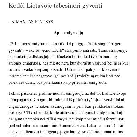
Kodėl Lietuvoje tebesinori gyventi
LAIMANTAS JONUŠYS
Apie emigraciją
„Iš Lietuvos emigruojama ne tik dėl pinigų – čia tiesiog nėra gera
gyventi“, – skelbė vieno „Delfi“ straipsnio antraštė. Tame straipsnyje
papasakotoje diskusijoje nusišnekėta iki to, kad tvirtinama, jog
žmonės emigruoja, nes mieste nėra kur dviračiu važiuoti bei nėra kur
su mažu vaiku krepšinį pažaisti.
Dabar labai patogu – kiekviena
tariama ar tikra negerovė, gal net kad į troleibusą reikia lipti pro
priekines duris, bus pateikiama kaip priežastis emigruoti.
Tokias pasakėles girdime nuolat: emigruojama dėl to, kad Lietuvoje
nėra pagarbos žmogui, biurokratai iš piliečių tyčiojasi, verslininkai
engia, žmogus nelaikomas žmogumi ir pan. Kas gi skleidžia tokias
poringes? Tikrai ne tie, kurie atstovauja daugumai emigrantų. Toji
dauguma nemoka nei rišliai rašyti, nei kaip nors minčių formuluoti
(nebent internete anoniminio komentatoriaus balsu paburnoti). Tai
dar viena lietuvių inteligentų įsigiedota giesmelė, nesuprantant tos