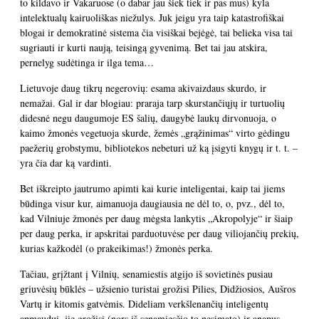
to kildavo ir Vakaruose (o dabar jau šiek tiek ir pas mus) kyla
intelektualų kairuoliškas niežulys. Juk jeigu yra taip katastrofiškai
blogai ir demokratinė sistema čia visiškai bejėgė, tai belieka visa tai
sugriauti ir kurti naują, teisingą gyvenimą. Bet tai jau atskira,
pernelyg sudėtinga ir ilga tema…
Lietuvoje daug tikrų negerovių: esama akivaizdaus skurdo, ir
nemažai. Gal ir dar blogiau: praraja tarp skurstančiųjų ir turtuolių
didesnė negu daugumoje ES šalių, daugybė laukų dirvonuoja, o
kaimo žmonės vegetuoja skurde, žemės „grąžinimas“ virto gėdingu
paežerių grobstymu, bibliotekos nebeturi už ką įsigyti knygų ir t. t. –
yra čia dar ką vardinti.
Bet iškreipto jautrumo apimti kai kurie inteligentai, kaip tai jiems
būdinga visur kur, aimanuoja daugiausia ne dėl to, o, pvz., dėl to,
kad Vilniuje žmonės per daug mėgsta lankytis „Akropolyje“ ir šiaip
per daug perka, ir apskritai parduotuvėse per daug viliojančių prekių,
kurias kažkodėl (o prakeikimas!) žmonės perka.
Tačiau, grįžtant į Vilnių, senamiestis atgijo iš sovietinės pusiau
griuvėsių būklės – užsienio turistai grožisi Pilies, Didžiosios, Aušros
Vartų ir kitomis gatvėmis. Dideliam verkšlenančių inteligentų
apmaudui, jie grožisi (nors iš senamiesčio to nesimato) ir anapus