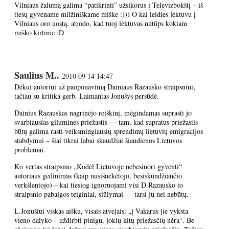
Vilniaus žalumą galima “patikrinti” užsikorus į Televizbokštį – iš
tiesų gyvename milžiniškame miške :))) O kai leidies lėktuvu į
Vilniaus oro uostą, atrodo, kad tuoj lėktuvas nutūps kokiam
miško kirtime :D
Saulius M..
2010 09 14 14:47
Dėkui autoriui už paoponavimą Dainiaus Razausko straipsniui;
tačiau su kritika gerb. Laimantas Jonušys persūdė.
Dainius Razauskas nagrinėjo reiškinį, mėgindamas suprasti jo
svarbiausias gilumines priežastis — tam, kad supratus priežastis
būtų galima rasti veiksmingiausių sprendimų lietuvių emigracijos
stabdymui – šiai tikrai labai skaudžiai šiandienos Lietuvos
problemai.
Ko vertas straipsnio „Kodėl Lietuvoje nebesinori gyventi“
autoriaus gėdinimas (kaip nusišnekėtojo, besiskundžiančio
verkšlentojo) – kai tiesiog ignoruojami visi D.Razausko to
straipsnio pabaigos teiginiai, siūlymai — tarsi jų nei nebūtų.
L.Jonušiui viskas aišku, visais atvejais: „į Vakarus jie vyksta
vieno dalyko – uždirbti pinigų, jokių kitų priežasčių nėra“. Be