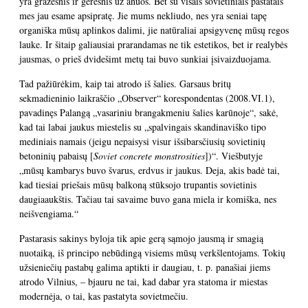
yra gražesnis ir geresnis už anuos. Bet su visais sovietiniais pastatais
mes jau esame apsipratę. Jie mums nekliudo, nes yra seniai tapę
organiška mūsų aplinkos dalimi, jie natūraliai apsigyvenę mūsų regos
lauke. Ir šitaip galiausiai prarandamas ne tik estetikos, bet ir realybės
jausmas, o prieš dvidešimt metų tai buvo sunkiai įsivaizduojama.
Tad pažiūrėkim, kaip tai atrodo iš šalies. Garsaus britų
sekmadieninio laikraščio
„Observer“ korespondentas (2008.VI.1)
,
pavadinęs Palangą „vasariniu brangakmeniu šalies karūnoje“, sakė,
kad tai labai jaukus miestelis su „spalvingais skandinaviško tipo
mediniais namais (jeigu nepaisysi visur išsibarsčiusių sovietinių
betoninių pabaisų [
Soviet concrete monstrosities
])“. Viešbutyje
„mūsų kambarys buvo švarus, erdvus ir jaukus. Deja, akis badė tai,
kad tiesiai priešais mūsų balkoną stūksojo trupantis sovietinis
daugiaaukštis. Tačiau tai savaime buvo gana miela ir komiška, nes
neišvengiama.“
Pastarasis sakinys byloja tik apie gerą sąmojo jausmą ir smagią
nuotaiką, iš principo nebūdingą visiems mūsų verkšlentojams. Tokių
užsieniečių pastabų galima aptikti ir daugiau, t. p. panašiai jiems
atrodo Vilnius, – bjauru ne tai, kad dabar yra statoma ir miestas
modernėja, o tai, kas pastatyta sovietmečiu.