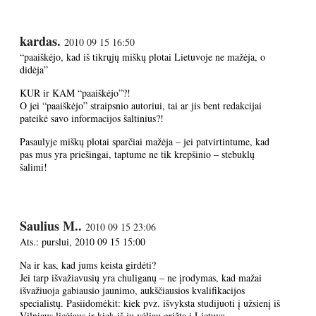
kardas.
2010 09 15 16:50
“paaiškėjo, kad iš tikrųjų miškų plotai Lietuvoje ne mažėja, o
didėja”
KUR ir KAM “paaiškėjo”?!
O jei “paaiškėjo” straipsnio autoriui, tai ar jis bent redakcijai
pateikė savo informacijos šaltinius?!
Pasaulyje miškų plotai sparčiai mažėja – jei patvirtintume, kad
pas mus yra priešingai, taptume ne tik krepšinio – stebuklų
šalimi!
Saulius M..
2010 09 15 23:06
Ats.: purslui, 2010 09 15 15:00
Na ir kas, kad jums keista girdėti?
Jei tarp išvažiavusių yra chuliganų – ne įrodymas, kad mažai
išvažiuoja gabiausio jaunimo, aukščiausios kvalifikacijos
specialistų. Pasiidomėkit: kiek pvz. išvyksta studijuoti į užsienį iš
Vilniaus licėjaus ir kiek iš jų vėliau grįžta į Lietuvą.