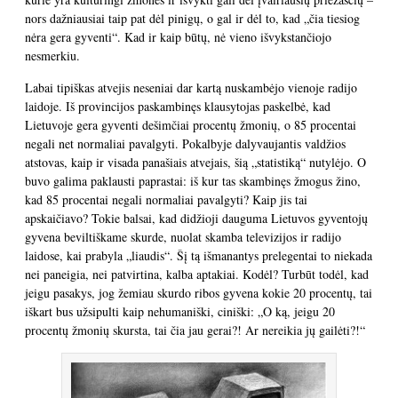
nors dažniausiai taip pat dėl pinigų, o gal ir dėl to, kad „čia tiesiog
nėra gera gyventi“. Kad ir kaip būtų, nė vieno išvykstančiojo
nesmerkiu.
Labai tipiškas atvejis neseniai dar kartą nuskambėjo vienoje radijo
laidoje. Iš provincijos paskambinęs klausytojas paskelbė, kad
Lietuvoje gera gyventi dešimčiai procentų žmonių, o 85 procentai
negali net normaliai pavalgyti. Pokalbyje dalyvaujantis valdžios
atstovas, kaip ir visada panašiais atvejais, šią „statistiką“ nutylėjo. O
buvo galima paklausti paprastai: iš kur tas skambinęs žmogus žino,
kad 85 procentai negali normaliai pavalgyti? Kaip jis tai
apskaičiavo? Tokie balsai, kad didžioji dauguma Lietuvos gyventojų
gyvena beviltiškame skurde, nuolat skamba televizijos ir radijo
laidose, kai prabyla „liaudis“. Šį tą išmanantys prelegentai to niekada
nei paneigia, nei patvirtina, kalba aptakiai. Kodėl? Turbūt todėl, kad
jeigu pasakys, jog žemiau skurdo ribos gyvena kokie 20 procentų, tai
iškart bus užsipulti kaip nehumaniški, ciniški: „O ką, jeigu 20
procentų žmonių skursta, tai čia jau gerai?! Ar nereikia jų gailėti?!“