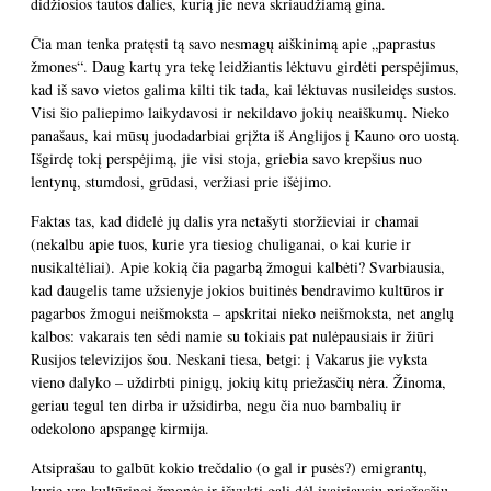
didžiosios tautos dalies, kurią jie neva skriaudžiamą gina.
Čia man tenka pratęsti tą savo nesmagų aiškinimą apie „paprastus
žmones“. Daug kartų yra tekę leidžiantis lėktuvu girdėti perspėjimus,
kad iš savo vietos galima kilti tik tada, kai lėktuvas nusileidęs sustos.
Visi šio paliepimo laikydavosi ir nekildavo jokių neaiškumų. Nieko
panašaus, kai mūsų juodadarbiai grįžta iš Anglijos į Kauno oro uostą.
Išgirdę tokį perspėjimą, jie visi stoja, griebia savo krepšius nuo
lentynų, stumdosi, grūdasi, veržiasi prie išėjimo.
Faktas tas, kad didelė jų dalis yra netašyti storžieviai ir chamai
(nekalbu apie tuos, kurie yra tiesiog chuliganai, o kai kurie ir
nusikaltėliai). Apie kokią čia pagarbą žmogui kalbėti? Svarbiausia,
kad daugelis tame užsienyje jokios buitinės bendravimo kultūros ir
pagarbos žmogui neišmoksta – apskritai nieko neišmoksta, net anglų
kalbos: vakarais ten sėdi namie su tokiais pat nulėpausiais ir žiūri
Rusijos televizijos šou. Neskani tiesa, betgi: į Vakarus jie vyksta
vieno dalyko – uždirbti pinigų, jokių kitų priežasčių nėra. Žinoma,
geriau tegul ten dirba ir užsidirba, negu čia nuo bambalių ir
odekolono apspangę kirmija.
Atsiprašau to galbūt kokio trečdalio (o gal ir pusės?) emigrantų,
kurie yra kultūringi žmonės ir išvykti gali dėl įvairiausių priežasčių –