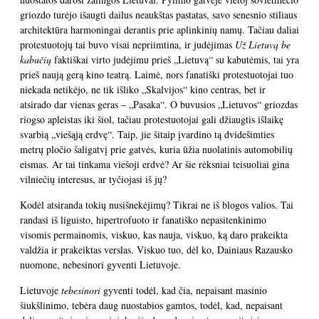
griozdo turėjo išaugti dailus neaukštas pastatas, savo senesnio stiliaus
architektūra harmoningai derantis prie aplinkinių namų. Tačiau daliai
protestuotojų tai buvo visai nepriimtina, ir judėjimas
Už Lietuvą be
kabučių
faktiškai virto judėjimu prieš „Lietuvą“ su kabutėmis, tai yra
prieš naują gerą kino teatrą. Laimė, nors fanatiški protestuotojai tuo
niekada netikėjo, ne tik išliko „Skalvijos“ kino centras, bet ir
atsirado dar vienas geras – „Pasaka“. O buvusios „Lietuvos“ griozdas
riogso apleistas iki šiol, tačiau protestuotojai gali džiaugtis išlaikę
svarbią „viešąją erdvę“. Taip, jie šitaip įvardino tą dvidešimties
metrų pločio šaligatvį prie gatvės, kuria ūžia nuolatinis automobilių
eismas. Ar tai tinkama viešoji erdvė? Ar šie rėksniai teisuoliai gina
vilniečių interesus, ar tyčiojasi iš jų?
Kodėl atsiranda tokių nusišnekėjimų? Tikrai ne iš blogos valios. Tai
randasi iš liguisto, hipertrofuoto ir fanatiško nepasitenkinimo
visomis permainomis, viskuo, kas nauja, viskuo, ką daro prakeikta
valdžia ir prakeiktas verslas. Viskuo tuo, dėl ko, Dainiaus Razausko
nuomone, nebesinori gyventi Lietuvoje.
Lietuvoje
tebesinori
gyventi todėl, kad čia, nepaisant masinio
šiukšlinimo, tebėra daug nuostabios gamtos, todėl, kad, nepaisant