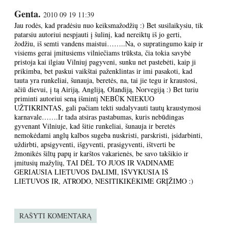
Genta.
2010 09 19 11:39
Jau rodės, kad pradėsiu nuo keiksmažodžių :) Bet susilaikysiu, tik
patarsiu autoriui nespjauti į šulinį, kad nereiktų iš jo gerti,
žodžiu, iš semti vandens maistui……..Na, o supratingumo kaip ir
visiems gerai įmitusiems vilniečiams trūksta, čia tokia savybė
pristoja kai ilgiau Vilniuj pagyveni, sunku net pastebėti, kaip ji
prikimba, bet paskui vaikštai paženklintas ir imi pasakoti, kad
tauta yra runkeliai, šunauja, beretės, na, tai jie tegu ir kraustosi,
ačiū dievui, į tą Airiją, Angliją, Olandiją, Norvegiją :) Bet turiu
priminti autoriui seną išmintį NEBŪK NIEKUO
UŽTIKRINTAS, gali pačiam tekti sudalyvauti tautų kraustymosi
karnavale…….Ir tada atsiras pastabumas, kuris nebūdingas
gyvenant Vilniuje, kad šitie runkeliai, šunauja ir beretės
nemokėdami anglų kalbos sugeba nuskristi, parskristi, įsidarbinti,
uždirbti, apsigyventi, išgyventi, prasigyventi, ištverti be
žmonikės šiltų papų ir karštos vakarienės, be savo takšikio ir
įmitusių mažylių, TAI DĖL TO JUOS IR VADINAME
GERIAUSIA LIETUVOS DALIMI, IŠVYKUSIA IŠ
LIETUVOS IR, ATRODO, NESITIKIKĖKIME GRĮŽIMO :)
RAŠYTI KOMENTARĄ