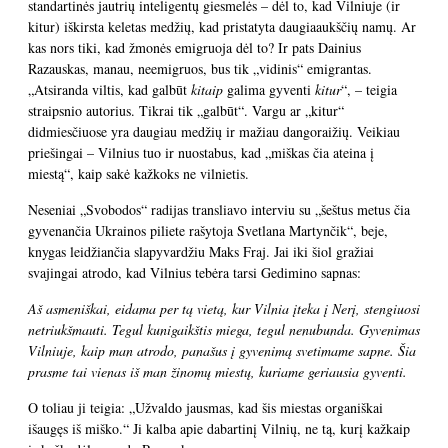
standartinės jautrių inteligentų giesmelės – dėl to, kad Vilniuje (ir
kitur) iškirsta keletas medžių, kad pristatyta daugiaaukščių namų. Ar
kas nors tiki, kad žmonės emigruoja dėl to? Ir pats Dainius
Razauskas, manau, neemigruos, bus tik „vidinis“ emigrantas.
„Atsiranda viltis, kad galbūt
kitaip
galima gyventi
kitur
“, – teigia
straipsnio autorius. Tikrai tik „galbūt“. Vargu ar „kitur“
didmiesčiuose yra daugiau medžių ir mažiau dangoraižių. Veikiau
priešingai – Vilnius tuo ir nuostabus, kad „miškas čia ateina į
miestą“, kaip sakė kažkoks ne vilnietis.
Neseniai „Svobodos“ radijas transliavo interviu su „šeštus metus čia
gyvenančia Ukrainos piliete rašytoja Svetlana Martynčik“, beje,
knygas leidžiančia slapyvardžiu Maks Fraj. Jai iki šiol gražiai
svajingai atrodo, kad Vilnius tebėra tarsi Gedimino sapnas:
Aš asmeniškai, eidama per tą vietą, kur Vilnia įteka į Nerį, stengiuosi
netriukšmauti. Tegul kunigaikštis miega, tegul nenubunda. Gyvenimas
Vilniuje, kaip man atrodo, panašus į gyvenimą svetimame sapne. Šia
prasme tai vienas iš man žinomų miestų, kuriame geriausia gyventi.
O toliau ji teigia: „Užvaldo jausmas, kad šis miestas organiškai
išaugęs iš miško.“ Ji kalba apie dabartinį Vilnių, ne tą, kurį kažkaip