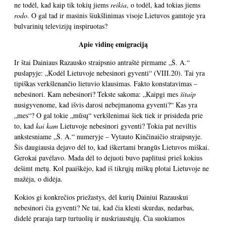
ne todėl, kad kaip tik tokių jiems
reikia
, o todėl, kad tokias jiems
rodo
. O gal tad ir masinis šiukšlinimas visoje Lietuvos gamtoje yra
bulvarinių televizijų inspiruotas?
Apie vidinę emigraciją
Ir štai Dainiaus Razausko straipsnio antraštė pirmame „Š. A.“
puslapyje:
„Kodėl Lietuvoje nebesinori gyventi“
(VIII.20). Tai yra
tipiškas verkšlenančio lietuvio klausimas. Fakto konstatavimas –
nebesinori. Kam nebesinori? Tekste sakoma: „Kaipgi mes
šitaip
nusigyvenome, kad išvis darosi nebeįmanoma gyventi?“ Kas yra
„mes“? O gal tokie „mūsų“ verkšlenimai šiek tiek ir prisideda prie
to, kad
kai kam
Lietuvoje nebesinori gyventi? Tokia pat neviltis
ankstesniame „Š. A.“ numeryje – Vytauto Kinčinaičio
straipsnyje
.
Šis daugiausia dejavo dėl to, kad iškertami brangūs Lietuvos miškai.
Gerokai pavėlavo. Mada dėl to dejuoti buvo paplitusi prieš kokius
dešimt metų. Kol paaiškėjo, kad iš tikrųjų miškų plotai Lietuvoje ne
mažėja, o didėja.
Kokios gi konkrečios priežastys, dėl kurių Dainiui Razauskui
nebesinori čia gyventi? Ne tai, kad čia klesti skurdas, nedarbas,
didelė praraja tarp turtuolių ir nuskriaustųjų. Čia suokiamos