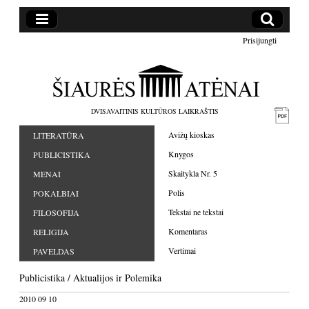
Prisijungti
DVISAVAITINIS KULTŪROS LAIKRAŠTIS
Avižų kioskas
LITERATŪRA
Knygos
PUBLICISTIKA
Skaitykla Nr. 5
MENAI
Polis
POKALBIAI
Tekstai ne tekstai
FILOSOFIJA
Komentaras
RELIGIJA
Vertimai
PAVELDAS
Publicistika
/
Aktualijos
ir
Polemika
2010 09 10