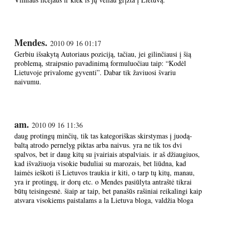
Mendes.
2010 09 16 01:17
Gerbiu išsakytą Autoriaus poziciją, tačiau, jei gilinčiausi į šią
problemą, straipsnio pavadinimą formuluočiau taip: “Kodėl
Lietuvoje privalome gyventi”. Dabar tik žaviuosi švariu
naivumu.
am.
2010 09 16 11:36
daug protingų minčių, tik tas kategoriškas skirstymas į juodą-
baltą atrodo pernelyg piktas arba naivus. yra ne tik tos dvi
spalvos, bet ir daug kitų su įvairiais atspalviais. ir aš džiaugiuos,
kad išvažiuoja visokie buduliai su marozais, bet liūdna, kad
laimės ieškoti iš Lietuvos traukia ir kiti, o tarp tų kitų, manau,
yra ir protingų, ir dorų etc. o Mendes pasiūlyta antraštė tikrai
būtų teisingesnė. šiaip ar taip, bet panašūs rašiniai reikalingi kaip
atsvara visokiems paistalams a la Lietuva bloga, valdžia bloga