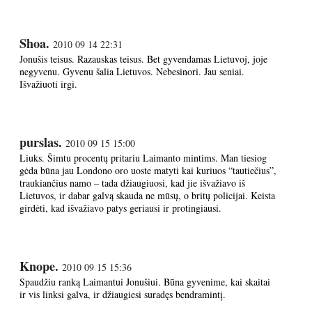
Shoa.
2010 09 14 22:31
Jonušis teisus. Razauskas teisus. Bet gyvendamas Lietuvoj, joje
negyvenu. Gyvenu šalia Lietuvos. Nebesinori. Jau seniai.
Išvažiuoti irgi.
purslas.
2010 09 15 15:00
Liuks. Šimtu procentų pritariu Laimanto mintims. Man tiesiog
gėda būna jau Londono oro uoste matyti kai kuriuos “tautiečius”,
traukiančius namo – tada džiaugiuosi, kad jie išvažiavo iš
Lietuvos, ir dabar galvą skauda ne mūsų, o britų policijai. Keista
girdėti, kad išvažiavo patys geriausi ir protingiausi.
Knope.
2010 09 15 15:36
Spaudžiu ranką Laimantui Jonušiui. Būna gyvenime, kai skaitai
ir vis linksi galva, ir džiaugiesi suradęs bendramintį.