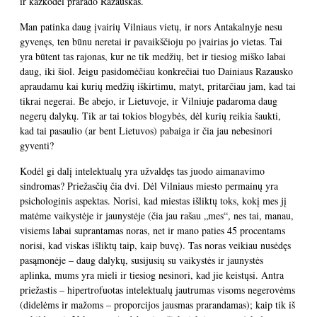
ir kažkodėl prarado Razauskas.
Man patinka daug įvairių Vilniaus vietų, ir nors Antakalnyje nesu
gyvenęs, ten būnu neretai ir pavaikščioju po įvairias jo vietas. Tai
yra būtent tas rajonas, kur ne tik medžių, bet ir tiesiog miško labai
daug, iki šiol. Jeigu pasidomėčiau konkrečiai tuo Dainiaus Razausko
apraudamu kai kurių medžių iškirtimu, matyt, pritarčiau jam, kad tai
tikrai negerai. Be abejo, ir Lietuvoje, ir Vilniuje padaroma daug
negerų dalykų. Tik ar tai tokios blogybės, dėl kurių reikia šaukti,
kad tai pasaulio (ar bent Lietuvos) pabaiga ir čia jau nebesinori
gyventi?
Kodėl gi dalį intelektualų yra užvaldęs tas juodo aimanavimo
sindromas? Priežasčių čia dvi. Dėl Vilniaus miesto permainų yra
psichologinis aspektas. Norisi, kad miestas išliktų toks, kokį mes jį
matėme vaikystėje ir jaunystėje (čia jau rašau „mes“, nes tai, manau,
visiems labai suprantamas noras, net ir mano paties 45 procentams
norisi, kad viskas išliktų taip, kaip buvę). Tas noras veikiau nusėdęs
pasąmonėje – daug dalykų, susijusių su vaikystės ir jaunystės
aplinka, mums yra mieli ir tiesiog nesinori, kad jie keistųsi. Antra
priežastis – hipertrofuotas intelektualų jautrumas visoms negerovėms
(didelėms ir mažoms – proporcijos jausmas prarandamas); kaip tik iš