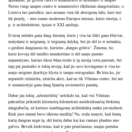
Neries (taigi anapus centro ir senamiesčio) iškilusiais dangoraižiais, o
Lietuva tuo pareiškia: mes nesame vien tik aborigenų šalis, kuri turi
tik praeitį, – mes esame modernus Europos miestas, kurio istorija, t.
p. ir architektūrinė, tęsiasi ir XXI amžiuje.
Iš tiesų sutinku gana daug žmonių, kurie į visa tai žiūri gana blaiviai,
matydami ir neigiamų, ir teigiamų dalykų, bet jie dėl to ir nešaukia,
o girdimi daugiausia tie, kuriems „dangus griūva“. Žinoma, tie,
kurie kovoja dėl medžio nenukirtimo ir dėl naujo pastato
nepastatymo, kartais tikrai būna teisūs ir jų misiją verta paremti, bet
taip pat pasitaiko ir tokių atvejų, kad jie savo kovingumo ir visa ko
naujo neigimo įkarštyje klysta ir tampa retrogradais. Be kita ko, jie
nepastebi (užmiršta, užsiriša akis), kad ne tik Vilniaus centre, bet net
ir senamiestyje gana daug bjaurių sovietmečio pastatų.
Dabar jau tokių „užsimiršėlių“ netrikdo tai, kad visi Vilniaus
pakraščiai prikimšti kilometrų kilometrais nusidriekiančių blokinių
daugiabučių, už kuriuos siaubingesnę architektūrą sunku įsivaizduoti.
Kiek juos statant buvo iškirsta medžių? Na, realu manyti, kad šimtą
kartų daugiau negu tų, dėl kurių dabar kai kas raunasi plaukus nuo
galvos. Beveik kiekvienas, kad ir pats prasčiausias, naujas pastatas