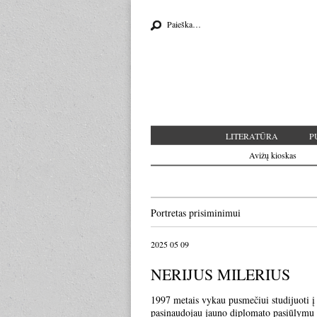
Search for:
LITERATŪRA
P
Avižų kioskas
Portretas prisiminimui
2025 05 09
NERIJUS MILERIUS
1997 metais vykau pusmečiui studijuoti į 
pasinaudojau jauno diplomato pasiūlymu p