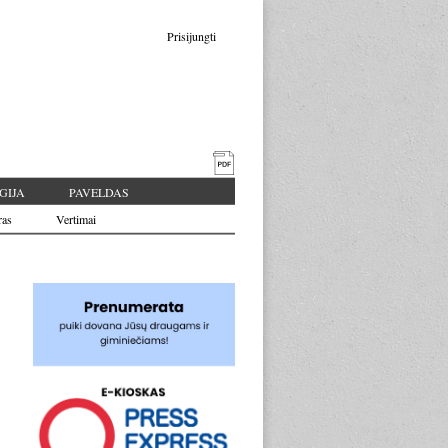
Prisijungti
GIJA
PAVELDAS
ras
Vertimai