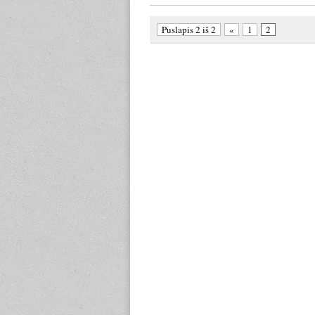
Puslapis 2 iš 2
«
1
2