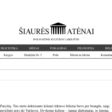
DVISAVAITINIS KULTŪROS LAIKRAŠTIS
UBLICISTIKA
MENAI
POKALBIAI
FILOSOFIJA
RELI
Knygos
Skaitykla Nr. 5
Polis
Tekstai ne tekstai
Komenta
Paryžių. Tuo metu doktoranto kišenei lėktuvo bilietai buvo per brangūs, taigi
avėžinti nors iki Varšuvos. Išvykome keliese – jaunas diplomatas, jo žmona,