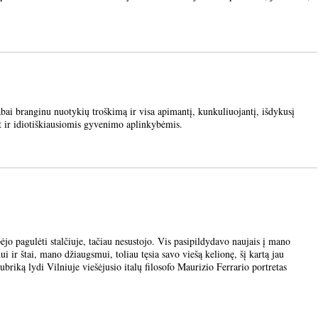
i branginu nuotykių troškimą ir visa apimantį, kunkuliuojantį, išdykusį
t ir idiotiškiausiomis gyvenimo aplinkybėmis.
o pagulėti stalčiuje, tačiau nesustojo. Vis pasipildydavo naujais į mano
ui ir štai, mano džiaugsmui, toliau tęsia savo viešą kelionę, šį kartą jau
briką lydi Vilniuje viešėjusio italų filosofo Maurizio Ferrario portretas