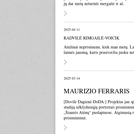
jų dar metų neturinti mergaitė ir aš.
2025 04 11
RADVILĖ RIMGAILĖ-VOICIK
Amžinai neprisimenu, kiek man metų. Laba
laimės jausmą, kuris prasiveržia juoku ne
2025 03 14
MAURIZIO FERRARIS
[Dovilė Dagienė-DoDA:] Projektas jau spėj
studiją užklydusiųjų portretais prisiminim
„Šiaurės Atėnų“ puslapiuose. Atgimusią ru
prisiminimui.