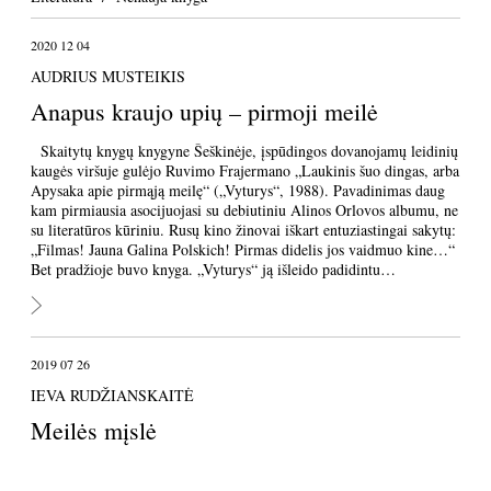
2020 12 04
AUDRIUS MUSTEIKIS
Anapus kraujo upių – pirmoji meilė
Skaitytų knygų knygyne Šeškinėje, įspūdingos dovanojamų leidinių
kaugės viršuje gulėjo Ruvimo Frajermano „Laukinis šuo dingas, arba
Apysaka apie pirmąją meilę“ („Vyturys“, 1988). Pavadinimas daug
kam pirmiausia asocijuojasi su debiutiniu Alinos Orlovos albumu, ne
su literatūros kūriniu. Rusų kino žinovai iškart entuziastingai sakytų:
„Filmas! Jauna Galina Polskich! Pirmas didelis jos vaidmuo kine…“
Bet pradžioje buvo knyga. „Vyturys“ ją išleido padidintu…
2019 07 26
IEVA RUDŽIANSKAITĖ
Meilės mįslė