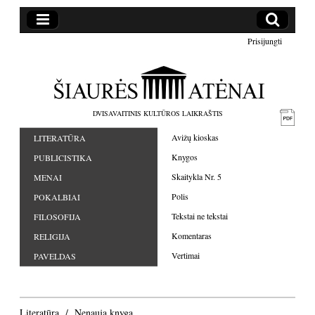
Prisijungti
DVISAVAITINIS KULTŪROS LAIKRAŠTIS
Avižų kioskas
LITERATŪRA
Knygos
PUBLICISTIKA
Skaitykla Nr. 5
MENAI
Polis
POKALBIAI
Tekstai ne tekstai
FILOSOFIJA
Komentaras
RELIGIJA
Vertimai
PAVELDAS
Literatūra
Nenauja knyga