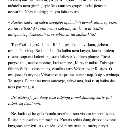
ničnieko nėra girdėję apie šias tautines grupes, todėl jiems tai
nesvarbu. Nors iš tikrųjų tai yra labai svarbu.
– Rašėte, kad rusų kalba nepajėgi apibūdinti demokratijos sąvokos.
Ką tai reiškia? Ar rusai neturi kalbinių struktūrų ar žodžių,
atliepiančių demokratines vertybes, ar tai kažkas kita?
– Teoriškai tai graži kalba. Ji būtų pritaikoma viskam, gebėtų
atspindėti viską. Bėda ta, kad šia kalba nėra knygų, kurios padėtų
rusams suprasti kolonijinę savo šalies ir kultūros plotmę. Rusai,
pavyzdžiui, neįsisąmoninę, kad romane „Karas ir taika“ Tolstojus
išleido iš akių visas tautas, esančias tarp Vokietijos ir Rusijos. O
milijonai skaitytojų Vakaruose tai priima būtent taip, kaip vaizduoja
Tolstojus. Būtent tai turiu omenyje, sakydama, kad rusų kalba dar
nėra pasirengusi.
– Bet užsienyje yra daug rusų rašytojų ir mokslininkų, kurie gali
rašyti, ką tiktai nori.
– Ne, kadangi be galo skaudu atsiriboti nuo viso to imperializmo,
Rusijoje puoselėto šimtmečiais. Kartais reikia daug drąsos tokioms
knygoms parašyti. Akivaizdu, kad pirmiausia tai turėtų daryti