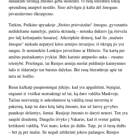
sunaikinti tironiją žmonės geba susitelkti. O rusų literatūra tokių
sprendimų anaiptol nesiūlo. Šiuo atžvilgiu ji kalta dėl žmogaus
įsivaizdavimo iškraipymo.
Tarkim, Puškino apysakoje „Stoties prievaizdas“ žmogus, gyvenantis
nedideliame namelyje, patiria skriaudą – netenka dukters [ją išsiveža
pro šalį keliaujantis husaras]. Atkreipkite dėmesį, kad šis „mažasis
žmogus“ niekada nepatyrė kitos armijos invazijos; iš tikrųjų jis yra
saugus. Ir neminėkite Lenkijos įsiveržimo ar Hitlerio. Tai kartą per
amžius pasitaikantys įvykiai. Būti karinio antpuolio auka – rusams
retenybė. Priešingai, tai Rusijos armija nuolat puldinėjo kaimynines
šalis ir išdarinėjo ten baisius dalykus. Bet rusų literatūroje apie tai
nėra nė žodžio.
Rusai kažkaip pasąmoningai įtikėjo, kad yra apgailėtini, bejėgiai,
engiami ir visiškai neatsakingi už tai, ką daro valdžia Maskvoje.
Tačiau susivieniję ir aukodamiesi tą valdžią rusai nuverstų ir
pakeistų, kaip tai daro kitų šalių žmonės, kur už laisvę gyvybes
paaukojo dešimtys, šimtai. Rusijoje žmonės to daryti nenori. Ten yra
saujelė disidentų. Daugelis išvyko į Vakarus, kad iš svetur galėtų
kritikuoti valdžią. Visi mato, kokie jie didūs. Taip, jie iš tiesų didūs
– bet jų per mažai. Jie negali užtikrinti jokios pažangos; Rusijos