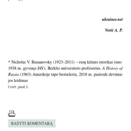
ukrainer.net
Vertė A. P.
* Nicholas V. Riasanovsky (1923–2011) – rusų kilmės istorikas (nuo
1938 m. gyvenęs JAV), Berklio universiteto profesorius.
A History of
Russia
(1963) Amerikoje tapo bestseleriu, 2018 m. pasirodė devintas
jos leidimas
(
vert. past.
).
RAŠYTI KOMENTARĄ