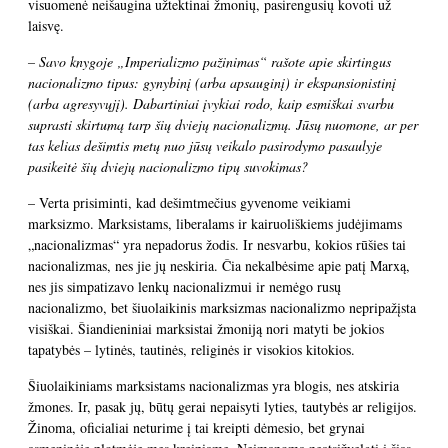
visuomenė neišaugina užtektinai žmonių, pasirengusių kovoti už
laisvę.
– Savo knygoje „Imperializmo pažinimas“ rašote apie skirtingus
nacionalizmo tipus: gynybinį (arba apsauginį) ir ekspansionistinį
(arba agresyvųjį). Dabartiniai įvykiai rodo, kaip esmiškai svarbu
suprasti skirtumą tarp šių dviejų nacionalizmų. Jūsų nuomone, ar per
tas kelias dešimtis metų nuo jūsų veikalo pasirodymo pasaulyje
pasikeitė šių dviejų nacionalizmo tipų suvokimas?
– Verta prisiminti, kad dešimtmečius gyvenome veikiami
marksizmo. Marksistams, liberalams ir kairuoliškiems judėjimams
„nacionalizmas“ yra nepadorus žodis. Ir nesvarbu, kokios rūšies tai
nacionalizmas, nes jie jų neskiria. Čia nekalbėsime apie patį Marxą,
nes jis simpatizavo lenkų nacionalizmui ir nemėgo rusų
nacionalizmo, bet šiuolaikinis marksizmas nacionalizmo nepripažįsta
visiškai. Šiandieniniai marksistai žmoniją nori matyti be jokios
tapatybės – lytinės, tautinės, religinės ir visokios kitokios.
Šiuolaikiniams marksistams nacionalizmas yra blogis, nes atskiria
žmones. Ir, pasak jų, būtų gerai nepaisyti lyties, tautybės ar religijos.
Žinoma, oficialiai neturime į tai kreipti dėmesio, bet grynai