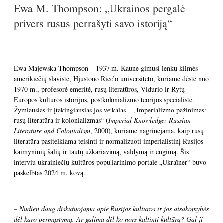
Ewa M. Thompson: „Ukrainos pergalė
privers rusus perrašyti savo istoriją“
Ewa Majewska Thompson – 1937 m. Kaune gimusi lenkų kilmės
amerikiečių slavistė, Hjustono Rice’o universiteto, kuriame dėstė nuo
1970 m., profesorė emeritė, rusų literatūros, Vidurio ir Rytų
Europos kultūros istorijos, postkolonializmo teorijos specialistė.
Žymiausias ir įtakingiausias jos veikalas – „Imperializmo pažinimas:
rusų literatūra ir kolonializmas“ (
Imperial Knowledge: Russian
Literature and Colonialism
, 2000), kuriame nagrinėjama, kaip rusų
literatūra pasitelkiama teisinti ir normalizuoti imperialistinį Rusijos
kaimyninių šalių ir tautų užkariavimą, valdymą ir engimą. Šis
interviu ukrainiečių kultūros populiarinimo portale „Ukraїner“ buvo
paskelbtas 2024 m. kovą.
– Nūdien daug diskutuojama apie Rusijos kultūros ir jos atsakomybės
dėl karo permąstymą. Ar galima dėl ko nors kaltinti kultūrą? Gal ji