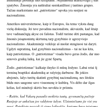
asmeninėje plotmėje mes kreipiame. Neįmanoma neatsižvelgti į šias
ypatybes. Žmonija yra natūraliai susiskaidžiusi į tautines grupes.
Tačiau marksistams net „patriotizmo“ sąvoka yra susijusi su
nacionalizmu.
Amerikos universitetuose, kaip ir Europos, šia tema vyksta daug
viešų diskusijų. Jei tave pavadina nacionalistu, akivaizdu, kad šitaip
tave vadinančiųjų akyse esi fašistas. Todėl turime dėti pastangas, kad
žmonės įsisąmonintų skirtumą tarp gynybinio ir agresyviojo
nacionalizmo. Akademinėje veikloje aš nuolat stengiuosi tai daryti.
Ugdyti supratimą, kad gynybinis nacionalizmas – tai ne kas kita,
kaip patriotizmas. O „patriotizmas“ visada buvo geras žodis, dar nuo
senovės graikų laikų, kai jie gynė Spartą.
Žodis „patriotizmas“ kažkaip išnyko iš mūsų žodyno. Labai retai šį
terminą beaptiksi akademikų ar rašytojų darbuose. Be jokios
abejonės, šalys turėtų skatinti gynybinį nacionalizmą, nes šitokiu
būdu mes saugome savo visuomenę ir kultūrą. Vis dėlto dar ilgas
kelias, kol minėtoji skirtis bus suvokta ir priimta.
– Rašėte, kad Vakarų pasaulis neskiria tautų, gyvenančių pačioje
Rusijoje ar anksčiau jos valdytose šalyse. Užsieniečiams jie visi yra
rusai. Pateikiate pavyzdį iš vieno laikraščio, kuriame buvo teigiama,