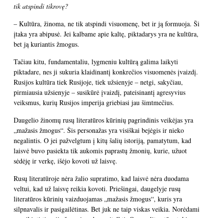
tik atspindi tikrovę?
– Kultūra, žinoma, ne tik atspindi visuomenę, bet ir ją formuoja. Ši
įtaka yra abipusė. Jei kalbame apie kaltę, piktadarys yra ne kultūra,
bet ją kuriantis žmogus.
Tačiau kitu, fundamentaliu, lygmeniu kultūrą galima laikyti
piktadare, nes ji sukuria klaidinantį konkrečios visuomenės įvaizdį.
Rusijos kultūra tiek Rusijoje, tiek užsienyje – netgi, sakyčiau,
pirmiausia užsienyje – susikūrė įvaizdį, pateisinantį agresyvius
veiksmus, kurių Rusijos imperija griebiasi jau šimtmečius.
Daugelio žinomų rusų literatūros kūrinių pagrindinis veikėjas yra
„mažasis žmogus“. Šis personažas yra visiškai bejėgis ir nieko
negalintis. O jei pažvelgtum į kitų šalių istoriją, pamatytum, kad
laisvė buvo pasiekta tik aukomis paprastų žmonių, kurie, užuot
sėdėję ir verkę, išėjo kovoti už laisvę.
Rusų literatūroje nėra žalio supratimo, kad laisvė nėra duodama
veltui, kad už laisvę reikia kovoti. Priešingai, daugelyje rusų
literatūros kūrinių vaizduojamas „mažasis žmogus“, kuris yra
silpnavalis ir pasigailėtinas. Bet juk ne taip viskas veikia. Norėdami