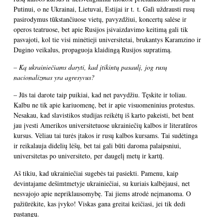
Putinui, o ne Ukrainai, Lietuvai, Estijai ir t. t. Galì uždrausti rusų
pasirodymus tūkstančiuose vietų, pavyzdžiui, koncertų salėse ir
operos teatruose, bet apie Rusijos įsivaizdavimo keitimą gali tik
pasvajoti, kol tie visi minėtieji universitetai, brukantys Karamzino ir
Dugino veikalus, propaguoja klaidingą Rusijos supratimą.
– Ką ukrainiečiams daryti, kad įtikintų pasaulį, jog rusų
nacionalizmas yra agresyvus?
– Jūs tai darote taip puikiai, kad net pavydžiu. Tęskite ir toliau.
Kalbu ne tik apie kariuomenę, bet ir apie visuomeninius protestus.
Nesakau, kad slavistikos studijas reikėtų iš karto pakeisti, bet bent
jau įvesti Amerikos universitetuose ukrainiečių kalbos ir literatūros
kursus. Vėliau tai turės įtakos ir rusų kalbos kursams. Tai sudėtinga
ir reikalauja didelių lėšų, bet tai gali būti daroma palaipsniui,
universitetas po universiteto, per daugelį metų ir kartų̃.
Aš tikiu, kad ukrainiečiai sugebės tai pasiekti. Pamenu, kaip
devintajame dešimtmetyje ukrainiečiai, su kuriais kalbėjausi, net
nesvajojo apie nepriklausomybę. Tai jiems atrodė neįmanoma. O
pažiūrėkite, kas įvyko! Viskas gana greitai keičiasi, jei tik dedi
pastangų.