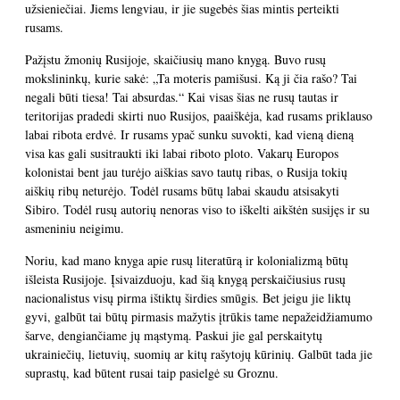
užsieniečiai. Jiems lengviau, ir jie sugebės šias mintis perteikti
rusams.
Pažįstu žmonių Rusijoje, skaičiusių mano knygą. Buvo rusų
mokslininkų, kurie sakė: „Ta moteris pamišusi. Ką ji čia rašo? Tai
negali būti tiesa! Tai absurdas.“ Kai visas šias ne rusų tautas ir
teritorijas pradedi skirti nuo Rusijos, paaiškėja, kad rusams priklauso
labai ribota erdvė. Ir rusams ypač sunku suvokti, kad vieną dieną
visa kas gali susitraukti iki labai riboto ploto. Vakarų Europos
kolonistai bent jau turėjo aiškias savo tautų ribas, o Rusija tokių
aiškių ribų neturėjo. Todėl rusams būtų labai skaudu atsisakyti
Sibiro. Todėl rusų autorių nenoras viso to iškelti aikštėn susijęs ir su
asmeniniu neigimu.
Noriu, kad mano knyga apie rusų literatūrą ir kolonializmą būtų
išleista Rusijoje. Įsivaizduoju, kad šią knygą perskaičiusius rusų
nacionalistus visų pirma ištiktų širdies smūgis. Bet jeigu jie liktų
gyvi, galbūt tai būtų pirmasis mažytis įtrūkis tame nepažeidžiamumo
šarve, dengiančiame jų mąstymą. Paskui jie gal perskaitytų
ukrainiečių, lietuvių, suomių ar kitų rašytojų kūrinių. Galbūt tada jie
suprastų, kad būtent rusai taip pasielgė su Groznu.