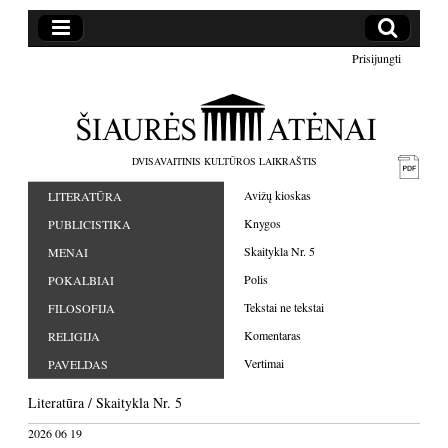
Prisijungti
DVISAVAITINIS KULTŪROS LAIKRAŠTIS
Avižų kioskas
LITERATŪRA
Knygos
PUBLICISTIKA
Skaitykla Nr. 5
MENAI
Polis
POKALBIAI
Tekstai ne tekstai
FILOSOFIJA
Komentaras
RELIGIJA
Vertimai
PAVELDAS
Literatūra
/
Skaitykla Nr. 5
2026 06 19