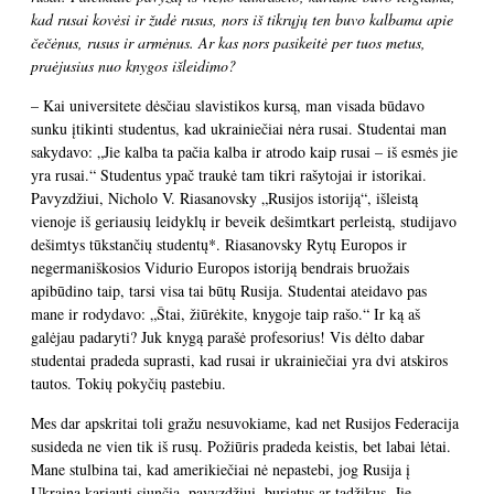
kad rusai kovėsi ir žudė rusus, nors iš tikrųjų ten buvo kalbama apie
čečėnus, rusus ir armėnus. Ar kas nors pasikeitė per tuos metus,
praėjusius nuo knygos išleidimo?
– Kai universitete dėsčiau slavistikos kursą, man visada būdavo
sunku įtikinti studentus, kad ukrainiečiai nėra rusai. Studentai man
sakydavo: „Jie kalba ta pačia kalba ir atrodo kaip rusai – iš esmės jie
yra rusai.“ Studentus ypač traukė tam tikri rašytojai ir istorikai.
Pavyzdžiui, Nicholo V. Riasanovsky „Rusijos istoriją“, išleistą
vienoje iš geriausių leidyklų ir beveik dešimtkart perleistą, studijavo
dešimtys tūkstančių studentų*. Riasanovsky Rytų Europos ir
negermaniškosios Vidurio Europos istoriją bendrais bruožais
apibūdino taip, tarsi visa tai būtų Rusija. Studentai ateidavo pas
mane ir rodydavo: „Štai, žiūrėkite, knygoje taip rašo.“ Ir ką aš
galėjau padaryti? Juk knygą parašė profesorius! Vis dėlto dabar
studentai pradeda suprasti, kad rusai ir ukrainiečiai yra dvi atskiros
tautos. Tokių pokyčių pastebiu.
Mes dar apskritai toli gražu nesuvokiame, kad net Rusijos Federacija
susideda ne vien tik iš rusų. Požiūris pradeda keistis, bet labai lėtai.
Mane stulbina tai, kad amerikiečiai nė nepastebi, jog Rusija į
Ukrainą kariauti siunčia, pavyzdžiui, buriatus ar tadžikus. Jie