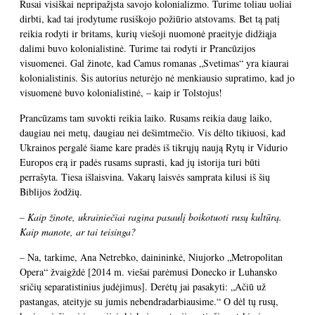
Rusai visiškai nepripažįsta savojo kolonializmo. Turime toliau uoliai
dirbti, kad tai įrodytume rusiškojo požiūrio atstovams. Bet tą patį
reikia rodyti ir britams, kurių viešoji nuomonė praeityje didžiąja
dalimi buvo kolonialistinė. Turime tai rodyti ir Prancūzijos
visuomenei. Gal žinote, kad Camus romanas „Svetimas“ yra kiaurai
kolonialistinis. Šis autorius neturėjo nė menkiausio supratimo, kad jo
visuomenė buvo kolonialistinė, – kaip ir Tolstojus!
Prancūzams tam suvokti reikia laiko. Rusams reikia daug laiko,
daugiau nei metų, daugiau nei dešimtmečio. Vis dėlto tikiuosi, kad
Ukrainos pergalė šiame kare pradės iš tikrųjų naują Rytų ir Vidurio
Europos erą ir padės rusams suprasti, kad jų istorija turi būti
perrašyta. Tiesa išlaisvina. Vakarų laisvės samprata kilusi iš šių
Biblijos žodžių.
– Kaip žinote, ukrainiečiai ragina pasaulį boikotuoti rusų kultūrą.
Kaip manote, ar tai teisinga?
– Na, tarkime, Ana Netrebko, dainininkė, Niujorko „Metropolitan
Opera“ žvaigždė [2014 m. viešai parėmusi Donecko ir Luhansko
sričių separatistinius judėjimus]. Derėtų jai pasakyti: „Ačiū už
pastangas, ateityje su jumis nebendradarbiausime.“ O dėl tų rusų,