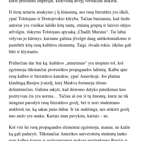
kurie priešinasi imperijai, kiekvieną atvejį vertinčiau atskirai.
Iš tiesų neturiu atsakymo į šį klausimą, nes rusų literatūra yra iškili,
ypač Tolstojaus ir Dostojevskio kūryba. Tačiau baisiausia, kad šiedu
autoriai yra visiškai šališki kitų tautų, etninių grupių ir laisvės idėjos
atžvilgiu, išskyrus Tolstojaus apysaką „Chadži Muratas“. Tai labai
vėlyvas jo kūrinys, kuriame galima įžvelgti daug antikolonializmo ir
pastebėti kitų rusų kultūros elementų. Taigi, išvada tokia: iškilus gali
būti ir klystantis.
Pridurčiau dar štai ką: kultūros „atmetimas“ yra utopinis tol, kol
egzistuoja tūkstančiai prorusiškos propagandos šaltinių. Kalbu apie
rusų kalbos ir literatūros katedras, ypač Amerikoje. Jos platina
klaidingą Rusijos įvaizdį, kurį Maskva formuoja ištisus
dešimtmečius. Galima sakyti, kad dėstomo dalyko pateikimas kuo
pozityviau čia yra norma… Tačiau aš esu iš tų žmonių, kurie ne tik
stengiasi parodyti rusų literatūros grožį, bet ir nori studentams
atskleisti tai, ką sakau jums dabar. Ir tai sudėtinga, nes atskirti grožį
nuo melo yra sunku. Kartais man pavyksta, kartais – ne.
Kol visi šie rusų propagandos elementai egzistuoja, manau, ne kažin
ką galì padaryti. Tūkstančiai Amerikos universitetų studentų lanko
rusų kalbos kursus ir neišvengiamai mokosi prielankumo Rusijai ir