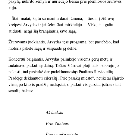
pakylą, nukrito žemyn ir nuriedėjo tiesiai prie įdėmiosios žiūrovės
kojų.
– Štai, matai, ką tu su manim darai, žmona, – tiesiai į žiūrovę
kreipėsi Arvydas ir jai šelmiškai mirktelėjo. – Viską tau galiu
atiduoti, netgi šią brangiausią savo sagą.
Žiūrovams juokiantis, Arvydas tęsė programą, bet pastebėjo, kad
moteris pakėlė sagą ir suspaudė ją delne.
Koncertui baigiantis, Arvydas palinkėjo visiems gerų metų ir
sudainavo paskutinę dainą. Tačiau žiūrovai plojimais nenorėjo jo
paleisti, tad pasisakė dar padeklamuosiąs Pauliaus Širvio eilių.
Pradėjęs deklamuoti eilėraštį „Prie pasakų miesto“, netikėtai išgirdo
vieną po kito iš pradžių nedrąsiai, o paskui vis garsiau įsitraukiant
senolių balsus:
Aš lauksiu
Prie Vilniaus,
Prie pasakų miesto,