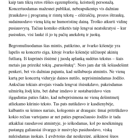
kaip tam tikrą retos rūšies egzempliorių, keistuolį personažą.
Koncertuodamas mažesnei publikai, nebeapsikentęs vis dažniau
įtraukdavo į programą ir rimtų tekstų – eilėraščių, prozos ištraukų,
sudainuodavo vieną kitą ne humoristinę dainą. Troško atkurti vidinę
pusiausvyrą. Tačiau komiko etiketės taip lengvai neatsikratysi – kur
pasisukus, visi laukė iš jo tų pačių anekdotų ir juokų.
Begromuliuodamas šias mintis, patikrino, ar švarko kišenėje yra
lapelis su koncerto eiga, kitoje švarko kišenėje užčiuopė akinių
futliarą. Iš kuprinės išsiėmė į juodą aplanką sudėtus tekstus – šiais
metais jau prireikė tokių „paruoštukų“. Nors jam dar tik šešiasdešimt
penkeri, bet vis dažniau pajunta, kad sušlubuoja atmintis. Ne vieną
kartą per koncertą viduryje dainos nutilo, neprisimindamas žodžio.
Anksčiau tokiais atvejais visada lengvai išsisukdavo, pakeisdamas
užmirštą žodį kitu, bet dabar imdavo ir sustabarėdavo vien
išgąsdintas paties fakto, kad nebeprisimena ne vieną dešimtmetį
atliekamo kūrinio teksto. Tas pats nutikdavo ir kasdienybėje,
kalbantis su šeimos nariais, kolegomis ar draugais: ūmai pritrūkdavo
kokio rečiau vartojamo ar net paties paprasčiausio žodžio ir tada
atkakliai rausdavosi atmintyje, jo ieškodamas, kol po nesėkmingų
pastangų galiausiai išvargęs ir nusivylęs pasiduodavo, viską
nuleisdamas juokais. Į gydytojus dar nesikreipė, aiškinosi šiuos