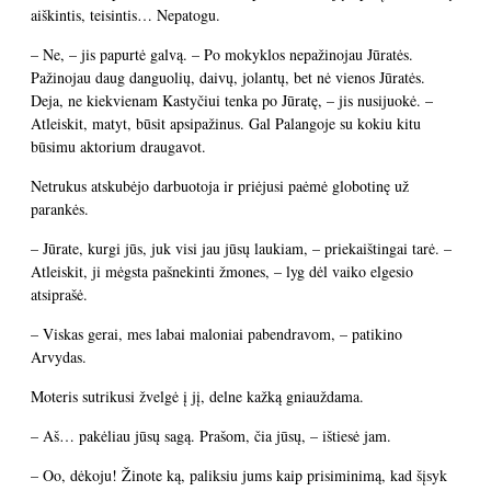
aiškintis, teisintis… Nepatogu.
– Ne, – jis papurtė galvą. – Po mokyklos nepažinojau Jūratės.
Pažinojau daug danguolių, daivų, jolantų, bet nė vienos Jūratės.
Deja, ne kiekvienam Kastyčiui tenka po Jūratę, – jis nusijuokė. –
Atleiskit, matyt, būsit apsipažinus. Gal Palangoje su kokiu kitu
būsimu aktorium draugavot.
Netrukus atskubėjo darbuotoja ir priėjusi paėmė globotinę už
parankės.
– Jūrate, kurgi jūs, juk visi jau jūsų laukiam, – priekaištingai tarė. –
Atleiskit, ji mėgsta pašnekinti žmones, – lyg dėl vaiko elgesio
atsiprašė.
– Viskas gerai, mes labai maloniai pabendravom, – patikino
Arvydas.
Moteris sutrikusi žvelgė į jį, delne kažką gniauždama.
– Aš… pakėliau jūsų sagą. Prašom, čia jūsų, – ištiesė jam.
– Oo, dėkoju! Žinote ką, paliksiu jums kaip prisiminimą, kad šįsyk