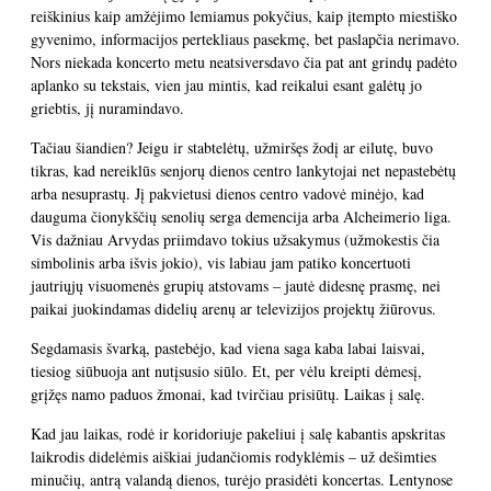
reiškinius kaip amžėjimo lemiamus pokyčius, kaip įtempto miestiško
gyvenimo, informacijos pertekliaus pasekmę, bet paslapčia nerimavo.
Nors niekada koncerto metu neatsiversdavo čia pat ant grindų padėto
aplanko su tekstais, vien jau mintis, kad reikalui esant galėtų jo
griebtis, jį nuramindavo.
Tačiau šiandien? Jeigu ir stabtelėtų, užmiršęs žodį ar eilutę, buvo
tikras, kad nereiklūs senjorų dienos centro lankytojai net nepastebėtų
arba nesuprastų. Jį pakvietusi dienos centro vadovė minėjo, kad
dauguma čionykščių senolių serga demencija arba Alcheimerio liga.
Vis dažniau Arvydas priimdavo tokius užsakymus (užmokestis čia
simbolinis arba išvis jokio), vis labiau jam patiko koncertuoti
jautriųjų visuomenės grupių atstovams – jautė didesnę prasmę, nei
paikai juokindamas didelių arenų ar televizijos projektų žiūrovus.
Segdamasis švarką, pastebėjo, kad viena saga kaba labai laisvai,
tiesiog siūbuoja ant nutįsusio siūlo. Et, per vėlu kreipti dėmesį,
grįžęs namo paduos žmonai, kad tvirčiau prisiūtų. Laikas į salę.
Kad jau laikas, rodė ir koridoriuje pakeliui į salę kabantis apskritas
laikrodis didelėmis aiškiai judančiomis rodyklėmis – už dešimties
minučių, antrą valandą dienos, turėjo prasidėti koncertas. Lentynose