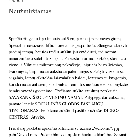
2026 04 10
Neužmirštamas
Sparčiu žingsniu lipo laiptais aukštyn, per petį persimetęs gitarą.
Specialiai nevažiavo liftu, norėdamas pasportuoti. Stengėsi išlaikyti
pradinį tempą, bet ties trečiu aukštu jau ėmė dusti, tad norom
nenorom teko sulėtinti žingsnį. Paprasto mūrinio pastato, stovinčio
vieno iš Vilniaus mikrorajonų pakraštyje, laiptinės buvo šviesios,
tvarkingos, tarpiniuose aukštuose palei langus sustatyti vazonai su
augalais, laiptų aikštelėse laisvalaikio baldai, lentynos su knygomis,
koridoriuose ant sienų sukabintos įrėmintos nuotraukos iš čionykštės
bendruomenės gyvenimo. Trečiame aukšte ant durų perskaitė:
SAVARANKIŠKO GYVENIMO NAMAI. Palypėjęs dar aukščiau,
pamatė lentelę SOCIALINĖS GLOBOS PASLAUGŲ
STACIONARAS. Penktame aukšte jį pasitiko užrašas DIENOS
CENTRAS. Atvyko.
Prie durų paklotas apskritas kilimėlis su užrašu „Welcome“, į jį
pabrūžavo kojas. Paskambinus durų skambučiu, atidarė besišypsanti