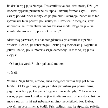
Jis dar kartą į ją įsižiūrėjo. Tas smulkus veidas, tiesi nosis, Džulijos
Roberts šypseną primenančios lūpos, laivelių formos akys… Išties,
vasarą po vidurinės mokyklos jis praleido Palangoje, padėdamas ten
gyvenusiai tetai priimti poilsiautojus. Buvo ten ir mergina, graži
šviesiaplaukė, romantiška vienos vasaros meilė. Negi tai ji – čia,
senolių dienos centre, po šitiekos metų?
Akimirką pasvarstė, vis dar stengdamasis prisiminti ir atpažinti
bruožus. Bet ne, jis dabar negali leistis į šią melodramą. Nejaukiai
jautėsi, be to, juk ši moteris serga demencija. Kas žino, ką ji čia
klejoja?
– O kuo jūs vardu? – dar paklausė moters.
– Jūratė.
Velnias. Nagi tikrai, atrodo, anos merginos vardas taip pat buvo
Jūratė. Bet ką gi duos, jeigu jis dabar patvirtins jos prisiminimą,
jeigu tai iš tiesų ji, kas jai iš to gyvenimo saulėlydyje? Jis – vedęs
vyras, populiarus komikas, o ji – šio dienos centro lankytoja. Juk po
anos vasaros jis jai net nebepaskambino, nebeieškojo jos. Dabar,
dievaži, nebeprisimena, kodėl. Prisipažinus, kad ją atpažįsta, reikėtų