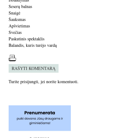
Seserų balnas
Snaigė
Šauksmas
Apšvietimas
Svečias
Paskutinis spektaklis
Balandis, kuris turėjo vardą
RAŠYTI KOMENTARĄ
Turite
prisijungti
, jei norite komentuoti.