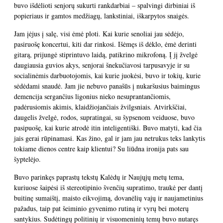
buvo išdėlioti senjorų sukurti rankdarbiai – spalvingi dirbiniai iš
popieriaus ir gamtos medžiagų, lankstiniai, iškarpytos snaigės.
Jam įėjus į salę, visi ėmė ploti. Kai kurie senoliai jau sėdėjo,
pasiruošę koncertui, kiti dar rinkosi. Išėmęs iš dėklo, ėmė derinti
gitarą, prijungė stiprintuvo laidą, patikrino mikrofoną. Į jį žvelgė
daugiausia guvios akys, senjorai šnekučiavosi tarpusavyje ir su
socialinėmis darbuotojomis, kai kurie juokėsi, buvo ir tokių, kurie
sėdėdami snaudė. Jam jie nebuvo panašūs į nukaršusius baimingus
demencija sergančius ligonius nieko nesuprantančiomis,
padėrusiomis akimis, klaidžiojančiais žvilgsniais. Atvirkščiai,
daugelis žvelgė, rodos, supratingai, su šypsenom veiduose, buvo
pasipuošę, kai kurie atrodė itin inteligentiški. Buvo matyti, kad čia
jais gerai rūpinamasi. Kas žino, gal ir jam jau netrukus teks lankytis
tokiame dienos centre kaip klientui? Su liūdna ironija pats sau
šyptelėjo.
Buvo parinkęs paprastų tekstų Kalėdų ir Naujųjų metų tema,
kuriuose šaipėsi iš stereotipinio švenčių supratimo, traukė per dantį
buitinę sumaištį, maisto eikvojimą, dovanėlių vajų ir naujametinius
pažadus, taip pat šeiminio gyvenimo rutiną ir vyrų bei moterų
santykius. Sudėtingų politinių ir visuomeninių temų buvo nutaręs