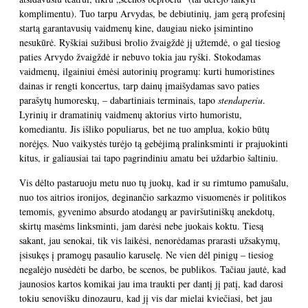
komplimentu). Tuo tarpu Arvydas, be debiutinių, jam gerą profesinį
startą garantavusių vaidmenų kine, daugiau nieko įsimintino
nesukūrė. Ryškiai sužibusi brolio žvaigždė jį užtemdė, o gal tiesiog
paties Arvydo žvaigždė ir nebuvo tokia jau ryški. Stokodamas
vaidmenų, ilgainiui ėmėsi autorinių programų: kurti humoristines
dainas ir rengti koncertus, tarp dainų įmaišydamas savo paties
parašytų humoreskų, – dabartiniais terminais, tapo
stendaperiu
.
Lyrinių ir dramatinių vaidmenų aktorius virto humoristu,
komediantu. Jis išliko populiarus, bet ne tuo amplua, kokio būtų
norėjęs. Nuo vaikystės turėjo tą gebėjimą pralinksminti ir prajuokinti
kitus, ir galiausiai tai tapo pagrindiniu amatu bei uždarbio šaltiniu.
Vis dėlto pastaruoju metu nuo tų juokų, kad ir su rimtumo pamušalu,
nuo tos aitrios ironijos, deginančio sarkazmo visuomenės ir politikos
temomis, gyvenimo absurdo atodangų ar paviršutiniškų anekdotų,
skirtų masėms linksminti, jam darėsi nebe juokais koktu. Tiesą
sakant, jau senokai, tik vis laikėsi, nenorėdamas prarasti užsakymų,
įsisukęs į pramogų pasaulio karuselę. Ne vien dėl pinigų – tiesiog
negalėjo nusėdėti be darbo, be scenos, be publikos. Tačiau jautė, kad
jaunosios kartos komikai jau ima traukti per dantį jį patį, kad darosi
tokiu senovišku dinozauru, kad jį vis dar mielai kviečiasi, bet jau