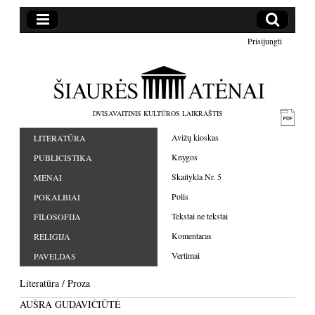
Prisijungti
DVISAVAITINIS KULTŪROS LAIKRAŠTIS
Avižų kioskas
LITERATŪRA
Knygos
PUBLICISTIKA
Skaitykla Nr. 5
MENAI
Polis
POKALBIAI
Tekstai ne tekstai
FILOSOFIJA
Komentaras
RELIGIJA
Vertimai
PAVELDAS
Literatūra
/
Proza
AUŠRA GUDAVIČIŪTĖ