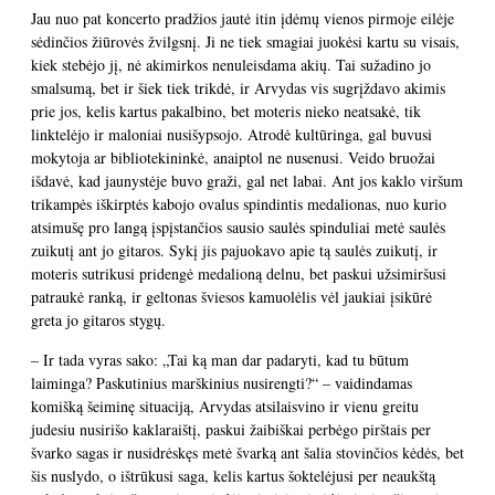
Jau nuo pat koncerto pradžios jautė itin įdėmų vienos pirmoje eilėje
sėdinčios žiūrovės žvilgsnį. Ji ne tiek smagiai juokėsi kartu su visais,
kiek stebėjo jį, nė akimirkos nenuleisdama akių. Tai sužadino jo
smalsumą, bet ir šiek tiek trikdė, ir Arvydas vis sugrįždavo akimis
prie jos, kelis kartus pakalbino, bet moteris nieko neatsakė, tik
linktelėjo ir maloniai nusišypsojo. Atrodė kultūringa, gal buvusi
mokytoja ar bibliotekininkė, anaiptol ne nusenusi. Veido bruožai
išdavė, kad jaunystėje buvo graži, gal net labai. Ant jos kaklo viršum
trikampės iškirptės kabojo ovalus spindintis medalionas, nuo kurio
atsimušę pro langą įspįstančios sausio saulės spinduliai metė saulės
zuikutį ant jo gitaros. Sykį jis pajuokavo apie tą saulės zuikutį, ir
moteris sutrikusi pridengė medalioną delnu, bet paskui užsimiršusi
patraukė ranką, ir geltonas šviesos kamuolėlis vėl jaukiai įsikūrė
greta jo gitaros stygų.
– Ir tada vyras sako: „Tai ką man dar padaryti, kad tu būtum
laiminga? Paskutinius marškinius nusirengti?“ – vaidindamas
komišką šeiminę situaciją, Arvydas atsilaisvino ir vienu greitu
judesiu nusirišo kaklaraištį, paskui žaibiškai perbėgo pirštais per
švarko sagas ir nusidrėskęs metė švarką ant šalia stovinčios kėdės, bet
šis nuslydo, o ištrūkusi saga, kelis kartus šoktelėjusi per neaukštą