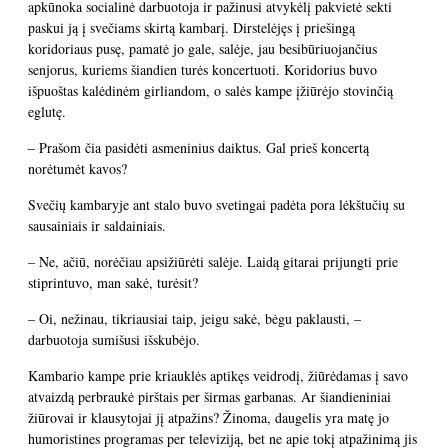
apkūnoka socialinė darbuotoja ir pažinusi atvykėlį pakvietė sekti
paskui ją į svečiams skirtą kambarį. Dirstelėjęs į priešingą
koridoriaus pusę, pamatė jo gale, salėje, jau besibūriuojančius
senjorus, kuriems šiandien turės koncertuoti. Koridorius buvo
išpuoštas kalėdinėm girliandom, o salės kampe įžiūrėjo stovinčią
eglutę.
– Prašom čia pasidėti asmeninius daiktus. Gal prieš koncertą
norėtumėt kavos?
Svečių kambaryje ant stalo buvo svetingai padėta pora lėkštučių su
sausainiais ir saldainiais.
– Ne, ačiū, norėčiau apsižiūrėti salėje. Laidą gitarai prijungti prie
stiprintuvo, man sakė, turėsit?
– Oi, nežinau, tikriausiai taip, jeigu sakė, bėgu paklausti, –
darbuotoja sumišusi išskubėjo.
Kambario kampe prie kriauklės aptikęs veidrodį, žiūrėdamas į savo
atvaizdą perbraukė pirštais per širmas garbanas. Ar šiandieniniai
žiūrovai ir klausytojai jį atpažins? Žinoma, daugelis yra matę jo
humoristines programas per televiziją, bet ne apie tokį atpažinimą jis