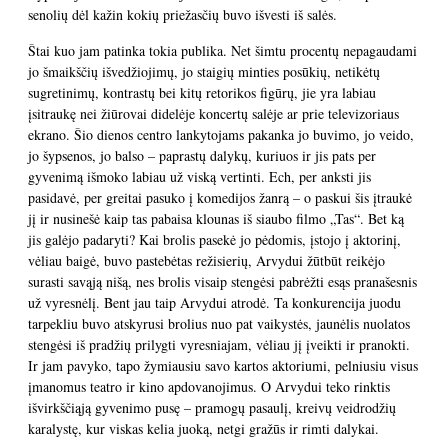
senolių dėl kažin kokių priežasčių buvo išvesti iš salės.
Štai kuo jam patinka tokia publika. Net šimtu procentų nepagaudami
jo šmaikščių išvedžiojimų, jo staigių minties posūkių, netikėtų
sugretinimų, kontrastų bei kitų retorikos figūrų, jie yra labiau
įsitraukę nei žiūrovai didelėje koncertų salėje ar prie televizoriaus
ekrano. Šio dienos centro lankytojams pakanka jo buvimo, jo veido,
jo šypsenos, jo balso – paprastų dalykų, kuriuos ir jis pats per
gyvenimą išmoko labiau už viską vertinti. Ech, per anksti jis
pasidavė, per greitai pasuko į komedijos žanrą – o paskui šis įtraukė
jį ir nusinešė kaip tas pabaisa klounas iš siaubo filmo „Tas“. Bet ką
jis galėjo padaryti? Kai brolis pasekė jo pėdomis, įstojo į aktorinį,
vėliau baigė, buvo pastebėtas režisierių, Arvydui žūtbūt reikėjo
surasti savąją nišą, nes brolis visaip stengėsi pabrėžti esąs pranašesnis
už vyresnėlį. Bent jau taip Arvydui atrodė. Ta konkurencija juodu
tarpekliu buvo atskyrusi brolius nuo pat vaikystės, jaunėlis nuolatos
stengėsi iš pradžių prilygti vyresniajam, vėliau jį įveikti ir pranokti.
Ir jam pavyko, tapo žymiausiu savo kartos aktoriumi, pelniusiu visus
įmanomus teatro ir kino apdovanojimus. O Arvydui teko rinktis
išvirkščiąją gyvenimo pusę – pramogų pasaulį, kreivų veidrodžių
karalystę, kur viskas kelia juoką, netgi gražūs ir rimti dalykai.