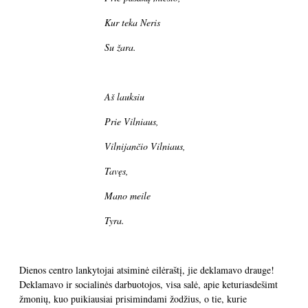
Kur teka Neris
Su žara.
Aš lauksiu
Prie Vilniaus,
Vilnijančio Vilniaus,
Tavęs,
Mano meile
Tyra.
Dienos centro lankytojai atsiminė eilėraštį, jie deklamavo drauge!
Deklamavo ir socialinės darbuotojos, visa salė, apie keturiasdešimt
žmonių, kuo puikiausiai prisimindami žodžius, o tie, kurie