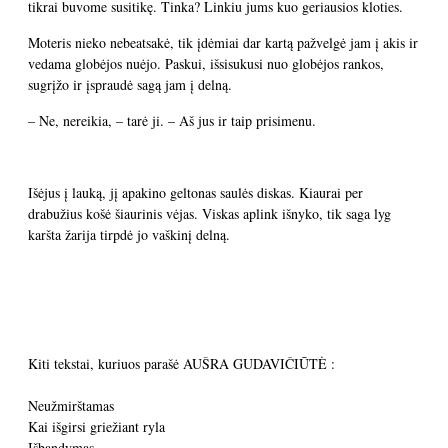
tikrai buvome susitikę. Tinka? Linkiu jums kuo geriausios kloties.
Moteris nieko nebeatsakė, tik įdėmiai dar kartą pažvelgė jam į akis ir
vedama globėjos nuėjo. Paskui, išsisukusi nuo globėjos rankos,
sugrįžo ir įspraudė sagą jam į delną.
– Ne, nereikia, – tarė ji. – Aš jus ir taip prisimenu.
Išėjus į lauką, jį apakino geltonas saulės diskas. Kiaurai per
drabužius košė šiaurinis vėjas. Viskas aplink išnyko, tik saga lyg
karšta žarija tirpdė jo vaškinį delną.
Kiti tekstai, kuriuos parašė AUŠRA GUDAVIČIŪTĖ :
Neužmirštamas
Kai išgirsi griežiant ryla
Išbandymas