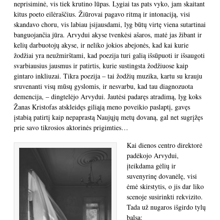
neprisiminė, vis tiek krutino lūpas. Lygiai tas pats vyko, jam skaitant
kitus poeto eilėraščius. Žiūrovai pagavo ritmą ir intonaciją, visi
skandavo choru, vis labiau įsijausdami, lyg būtų virtę viena sutartinai
banguojančia jūra. Arvydui akyse tvenkėsi ašaros, matė jas žibant ir
kelių darbuotojų akyse, ir neliko jokios abejonės, kad kai kurie
žodžiai yra neužmirštami, kad poezija turi galią išsūpuoti ir išsaugoti
svarbiausius jausmus ir patirtis, kurie sustingsta žodžiuose kaip
gintaro inkliuzai. Tikra poezija – tai žodžių muzika, kartu su krauju
sruvenanti visų mūsų gyslomis, ir nesvarbu, kad tau diagnozuota
demencija, – dingtelėjo Arvydui. Jautėsi padaręs atradimą, lyg koks
Žanas Kristofas atskleidęs giliąją meno poveikio paslaptį, gavęs
įstabią patirtį kaip nepaprastą Naujųjų metų dovaną, gal net sugrįžęs
prie savo tikrosios aktorinės prigimties…
Kai dienos centro direktorė
padėkojo Arvydui,
įteikdama gėlių ir
suvenyrinę dovanėlę, visi
ėmė skirstytis, o jis dar liko
scenoje susirinkti rekvizito.
Tada už nugaros išgirdo tylų
balsą: