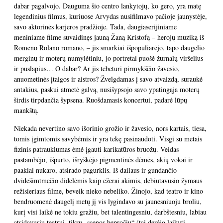
dabar pagalvojo. Dauguma šio centro lankytojų, ko gero, yra matę
legendinius filmus, kuriuose Arvydas nusifilmavo pačioje jaunystėje,
savo aktorinės karjeros pradžioje. Tada, daugiaserijiniame
meniniame filme suvaidinęs jauną Žaną Kristofą – herojų muziką iš
Romeno Rolano romano, – jis smarkiai išpopuliarėjo, tapo daugelio
merginų ir moterų numylėtiniu, jo portretai puošė žurnalų viršelius
ir puslapius… O dabar? Ar jis tebeturi pirmykščio žavesio,
anuometinės įtaigos ir aistros? Žvelgdamas į savo atvaizdą, suraukė
antakius, paskui atmetė galvą, nusišypsojo savo ypatingąja moterų
širdis tirpdančia šypsena. Ruošdamasis koncertui, padarė lūpų
mankštą.
Niekada nevertino savo išorinio grožio ir žavesio, nors kartais, tiesa,
tomis įgimtomis savybėmis ir yra tekę pasinaudoti. Visgi su metais
fizinis patrauklumas ėmė įgauti karikatūros bruožų. Veidas
pastambėjo, išpurto, išryškėjo pigmentinės dėmės, akių vokai ir
paakiai nukaro, atsirado pagurklis. Iš dailaus ir gundančio
dvidešimtmečio didelėmis kaip ežerai akimis, debiutavusio žymaus
režisieriaus filme, beveik nieko nebeliko. Žinojo, kad teatro ir kino
bendruomenė daugelį metų jį vis lygindavo su jaunesniuoju broliu,
kurį visi laikė ne tokiu gražiu, bet talentingesniu, darbštesniu, labiau
atsidavusiu teatrui, tikru „scenos bepročiu“ (tai derėjo laikyti