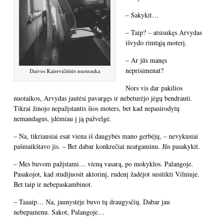
– Sakykit…
– Taip? – atsisukęs Arvydas
išvydo rimtąją moterį.
– Ar jūs manęs
neprisimenat?
Daivos Kairevičiūtės nuotrauka
Nors vis dar pakilios
nuotaikos, Arvydas jautėsi pavargęs ir nebeturėjo jėgų bendrauti.
Tikrai žinojo nepažįstantis šios moters, bet kad nepasirodytų
nemandagus, įdėmiau į ją pažvelgė.
– Na, tikriausiai esat viena iš daugybės mano gerbėjų, – nevykusiai
pašmaikštavo jis. – Bet dabar konkrečiai neatgaminu. Jūs pasakykit.
– Mes buvom pažįstami… vieną vasarą, po mokyklos. Palangoje.
Pasakojot, kad studijuosit aktorinį, rudenį žadėjot susitikti Vilniuje.
Bet taip ir nebepaskambinot.
– Taaaip… Na, jaunystėje buvo tų draugysčių. Dabar jau
nebepamenu. Sakot, Palangoje…