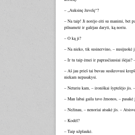
– „Auksinę žuvelę“?
– Na taip! Ji norėjo eiti su manimi, bet p
pilnametė ir galėjau daryti, ką noriu.
– O ką ji?
– Na nieko, tik susinervino, – nusijuokė j
– Ir tu taip ėmei ir paprasčiausiai išėjai? 
– Aš jau prieš tai buvau susikrovusi krepš
niekam nepasakysi.
– Neturiu kam, – ironiškai šyptelėjo jis.
– Man labai gaila tavo žmonos, – pasakė j
– Nežinau, – nenoriai atsakė jis. – Atsisv
– Kodėl?
– Taip užplaukė.