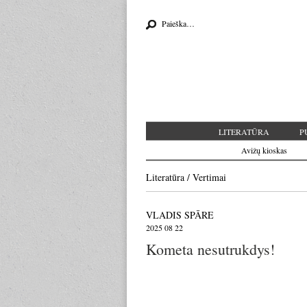
Search for:
LITERATŪRA
P
Avižų kioskas
Literatūra
/
Vertimai
VLADIS SPĀRE
2025 08 22
Kometa nesutrukdys!