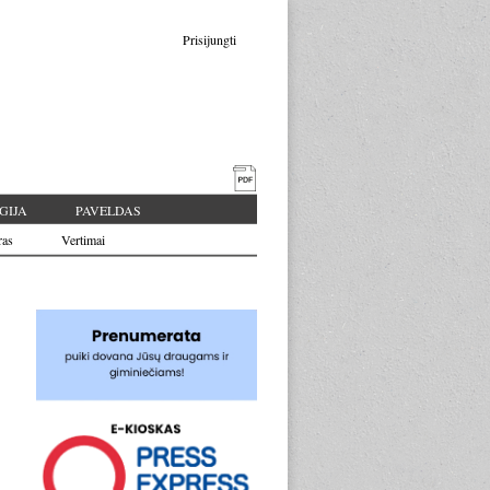
Prisijungti
GIJA
PAVELDAS
ras
Vertimai