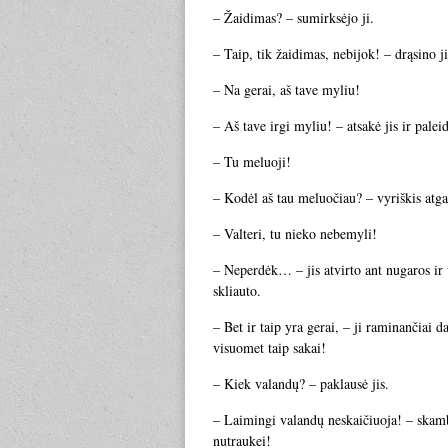
– Žaidimas? – sumirksėjo ji.
– Taip, tik žaidimas, nebijok! – drąsino j
– Na gerai, aš tave myliu!
– Aš tave irgi myliu! – atsakė jis ir pale
– Tu meluoji!
– Kodėl aš tau meluočiau? – vyriškis atgal
– Valteri, tu nieko nebemyli!
– Neperdėk… – jis atvirto ant nugaros ir v
skliauto.
– Bet ir taip yra gerai, – ji raminančiai 
visuomet taip sakai!
– Kiek valandų? – paklausė jis.
– Laimingi valandų neskaičiuoja! – skamb
nutraukei!