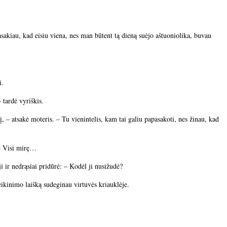
asakiau, kad eisiu viena, nes man būtent tą dieną suėjo aštuoniolika, buvau
i.
– tardė vyriškis.
į, – atsakė moteris. – Tu vienintelis, kam tai galiu papasakoti, nes žinau, kad
 – Visi mirę…
i ir nedrąsiai pridūrė: – Kodėl ji nusižudė?
eikinimo laišką sudeginau virtuvės kriauklėje.