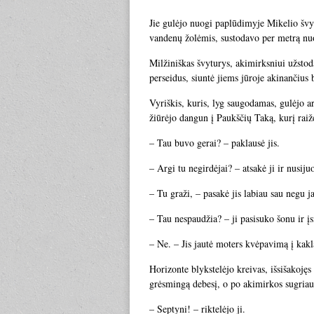
Jie gulėjo nuogi paplūdimyje Mikelio švy
vandenų žolėmis, sustodavo per metrą nuo
Milžiniškas švyturys, akimirksniui užstod
perseidus, siuntė jiems jūroje akinančius 
Vyriškis, kuris, lyg saugodamas, gulėjo a
žiūrėjo dangun į Paukščių Taką, kurį raižė
– Tau buvo gerai? – paklausė jis.
– Argi tu negirdėjai? – atsakė ji ir nusij
– Tu graži, – pasakė jis labiau sau negu ja
– Tau nespaudžia? – ji pasisuko šonu ir įs
– Ne. – Jis jautė moters kvėpavimą į kakl
Horizonte blykstelėjo kreivas, išsišakoję
grėsmingą debesį, o po akimirkos sugriau
– Septyni! – riktelėjo ji.