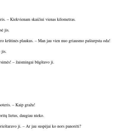
is. – Kiekvienam skaičiui vienas kilometras.
ė jis.
yro krūtinės plaukus. – Man jau vien nuo griausmo pašiurpsta oda!
 jis.
ysimės! – žaismingai būgštavo ji.
moteris. – Kaip gražu!
oritų lietus, daugiau nieko.
rieštaravo ji. – Ar jau suspėjai ko nors panorėti?