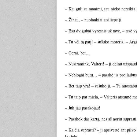
– Kai guli su manimi, tau nieko nereikia! 
– Žinau, – nuolankiai atsiliepė ji.
– Esu dvigubai vyresnis už tave, – tęsė v
– Tu vėl tą patį! – sušuko moteris. – Arg
– Gerai, bet…
– Nusiramink, Valteri! – ji delnu užspaud
– Neblogai būtų… – pasakė jis pro laibus
– Bet taip yra! – sušuko ji. – Tu nuostabu
– Tu taip pat miela, – Valteris atstūmė m
– Juk jau pasakojau!
– Pasakok dar kartą, nes aš noriu suprasti,
– Ką čia suprasti? – ji apsivertė ant pilvo
kortelę.