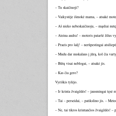
– Tu skaičiuoji?
– Vaikystėje išmokė mama, – atsakė moter
– Aš nieko nebeskaičiuoju, – mąsliai nutęs
– Ateina audra! – moteris pataršė žilus v
– Praeis pro šalį! – nerūpestingai atsiliepė
– Mudu dar nuskalaus į jūrą, kol čia vart
– Būtų visai neblogai, – atsakė jis.
– Kas čia gero?
Vyriškis tylėjo.
– Ir krinta žvaigždės! – jausmingai tęsė 
– Tai – perseidai, – patikslino jis. – Mete
– Ne, tai tikros krintančios žvaigždės! – p