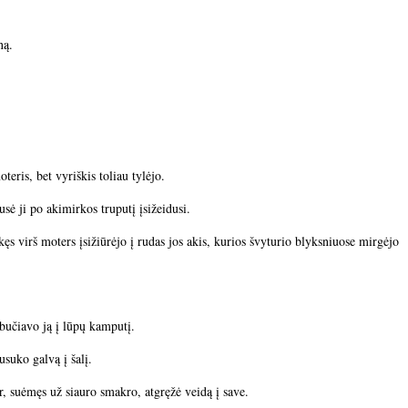
ną.
eris, bet vyriškis toliau tylėjo.
sė ji po akimirkos truputį įsižeidusi.
ęs virš moters įsižiūrėjo į rudas jos akis, kurios švyturio blyksniuose mirgėjo
abučiavo ją į lūpų kamputį.
usuko galvą į šalį.
ir, suėmęs už siauro smakro, atgręžė veidą į save.