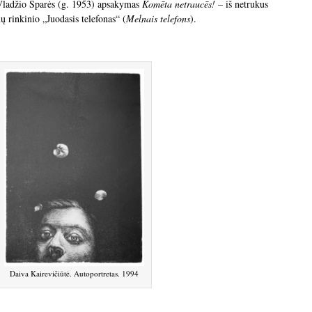
 Vladžio Sparės (g. 1953) apsakymas
Komēta netraucēs!
– iš netrukus
ų rinkinio „Juodasis telefonas“ (
Melnais telefons
).
Daiva Kairevičiūtė. Autoportretas. 1994