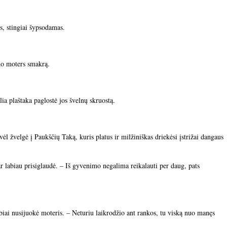
is, stingiai šypsodamas.
ido moters smakrą.
ia plaštaka paglostė jos švelnų skruostą.
ėl žvelgė į Paukščių Taką, kuris platus ir milžiniškas driekėsi įstrižai dangaus
dar labiau prisiglaudė. – Iš gyvenimo negalima reikalauti per daug, pats
iai nusijuokė moteris. – Neturiu laikrodžio ant rankos, tu viską nuo manęs