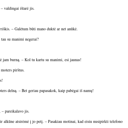
– valdingai ištarė jis.
yriškis. – Galėtum būti mano duktė ar net anūkė.
i tau su manimi negerai?
ė jam burną. – Kol tu kartu su manimi, esi jaunas!
 moters pirštus.
s!
oters delną. – Bet geriau papasakok, kaip pabėgai iš namų!
 – pareikalavo jis.
 ir alkūne atsirėmė į jo petį. – Pasakiau motinai, kad eisiu nusipirkti telefono