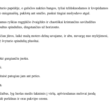
turio papėdėje, o gulsčios nakties bangos, tyliai teliūskuodamos ir kvepėdamos
 miegmaišių, paklotų ant smėlio, paskui tingiai nuslysdavo atgal.
amas ryškias rugpjūčio žvaigždes ir chaotiškai krintančius savižudžius
baltus spindulius, dingstančius už horizonto.
rčiau jūros, laikė mažą moters delną savajame, ir abu, nuvargę nuo mylėjimosi,
 švyturio spindulių pluoštai.
uokė gurgiančiu juoku.
i.
itaisė patogiau jam ant peties.
ą.
s žaibas, lyg luošas medis šaknimis į viršų, apšviesdamas melsvai juodą
dė perkūnas ir oras pakvipo ozonu.