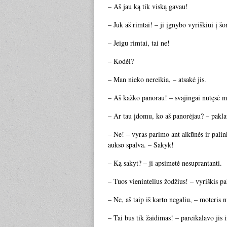
– Aš jau ką tik viską gavau!
– Juk aš rimtai! – ji įgnybo vyriškiui į šo
– Jeigu rimtai, tai ne!
– Kodėl?
– Man nieko nereikia, – atsakė jis.
– Aš kažko panorau! – svajingai nutęsė mot
– Ar tau įdomu, ko aš panorėjau? – paklau
– Ne! – vyras parimo ant alkūnės ir palink
aukso spalva. – Sakyk!
– Ką sakyt? – ji apsimetė nesuprantanti.
– Tuos vienintelius žodžius! – vyriškis p
– Ne, aš taip iš karto negaliu, – moteris n
– Tai bus tik žaidimas! – pareikalavo jis 