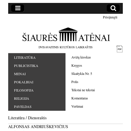
Prisijungti
DVISAVAITINIS KULTŪROS LAIKRAŠTIS
Avižų kioskas
LITERATŪRA
Knygos
PUBLICISTIKA
Skaitykla Nr. 5
MENAI
Polis
POKALBIAI
Tekstai ne tekstai
FILOSOFIJA
Komentaras
RELIGIJA
Vertimai
PAVELDAS
Literatūra
/
Dienoraštis
ALFONSAS ANDRIUŠKEVIČIUS