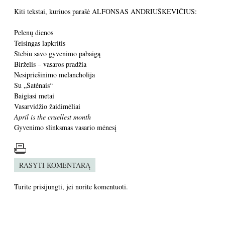
Kiti tekstai, kuriuos parašė ALFONSAS ANDRIUŠKEVIČIUS:
Pelenų dienos
Teisingas lapkritis
Stebiu savo gyvenimo pabaigą
Birželis – vasaros pradžia
Nesipriešinimo melancholija
Su „Šatėnais“
Baigiasi metai
Vasarvidžio žaidimėliai
April is the cruellest month
Gyvenimo slinksmas vasario mėnesį
RAŠYTI KOMENTARĄ
Turite
prisijungti
, jei norite komentuoti.