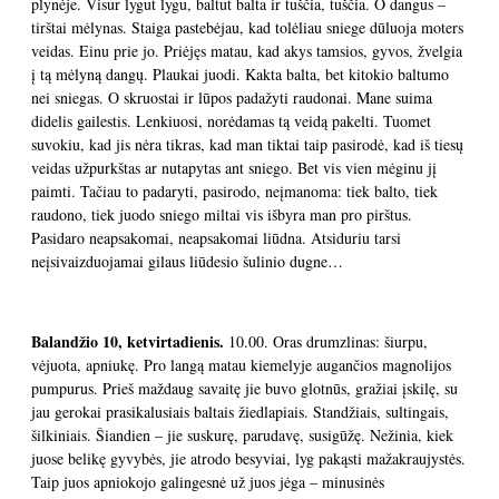
plynėje. Visur lygut lygu, baltut balta ir tuščia, tuščia. O dangus –
tirštai mėlynas. Staiga pastebėjau, kad tolėliau sniege dūluoja moters
veidas. Einu prie jo. Priėjęs matau, kad akys tamsios, gyvos, žvelgia
į tą mėlyną dangų. Plaukai juodi. Kakta balta, bet kitokio baltumo
nei sniegas. O skruostai ir lūpos padažyti raudonai. Mane suima
didelis gailestis. Lenkiuosi, norėdamas tą veidą pakelti. Tuomet
suvokiu, kad jis nėra tikras, kad man tiktai taip pasirodė, kad iš tiesų
veidas užpurkštas ar nutapytas ant sniego. Bet vis vien mėginu jį
paimti. Tačiau to padaryti, pasirodo, neįmanoma: tiek balto, tiek
raudono, tiek juodo sniego miltai vis išbyra man pro pirštus.
Pasidaro neapsakomai, neapsakomai liūdna. Atsiduriu tarsi
neįsivaizduojamai gilaus liūdesio šulinio dugne…
Balandžio 10, ketvirtadienis.
10.00. Oras drumzlinas: šiurpu,
vėjuota, apniukę. Pro langą matau kiemelyje augančios magnolijos
pumpurus. Prieš maždaug savaitę jie buvo glotnūs, gražiai įskilę, su
jau gerokai prasikalusiais baltais žiedlapiais. Standžiais, sultingais,
šilkiniais. Šiandien – jie suskurę, parudavę, susigūžę. Nežinia, kiek
juose belikę gyvybės, jie atrodo besyviai, lyg pakąsti mažakraujystės.
Taip juos apniokojo galingesnė už juos jėga – minusinės