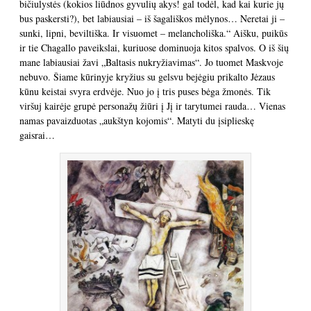
bičiulystės (kokios liūdnos gyvulių akys! gal todėl, kad kai kurie jų
bus paskersti?), bet labiausiai – iš šagališkos mėlynos… Neretai ji –
sunki, lipni, beviltiška. Ir visuomet – melancholiška.“ Aišku, puikūs
ir tie Chagallo paveikslai, kuriuose dominuoja kitos spalvos. O iš šių
mane labiausiai žavi „Baltasis nukryžiavimas“. Jo tuomet Maskvoje
nebuvo. Šiame kūrinyje kryžius su gelsvu bejėgiu prikalto Jėzaus
kūnu keistai svyra erdvėje. Nuo jo į tris puses bėga žmonės. Tik
viršuj kairėje grupė personažų žiūri į Jį ir tarytumei rauda… Vienas
namas pavaizduotas „aukštyn kojomis“. Matyti du įsiplieskę
gaisrai…