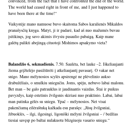
convinced, from the fact that I have confronted the end of the world.
The world had ceased right in front of me, and I just happened to
have been there at the time!“
Vaikystėje mano namuose buvo skaitoma Sabos karalienės Mikaldos
pranašysčių knyga. Matyt, ji ir padarė, kad aš nuo mažumės buvau
įsitikinęs, jog savo akimis išvysiu pasaulio pabaigą. Kaip mane
galėtų palikti abejingą cituotoji Mishimos apsakymo vieta?
Balandžio 6, sekmadienis.
7.50. Saulėta, bet lauke –2. Iškeliaujanti
žiema grįžtelėjo pasižiūrėti į atkeliaujantį pavasarį. O vakar net
snigo. Mano mėlynosios scylės apsirengė ne plėvelinio aukso
drabužėliais, o smulkiu sniegučiu. Joms, spėju, nebuvo labai malonu.
Bet man – be galo patrauklus ir jaudinantis vaizdas. Štai ir puikus
pavyzdys, kaip estetinis žvilgsnis skiriasi nuo praktinio. Labai, labai
man patinka gėlės su sniegu. Ypač – mėlynosios. Net visai
pakenčiamą eilėraštuką kažkada esu parašęs: „Jūsų žvilgsniai,
žibuoklės, – ilgi, ilgesingi, ligoniški mėlyni žvilgsniai – / bedžias
tiesiai savęsp po baltai nulakuotu blizgiuoju vasario sniegu.“