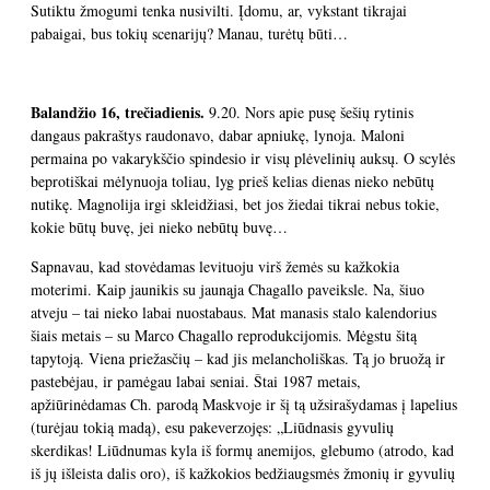
Sutiktu žmogumi tenka nusivilti. Įdomu, ar, vykstant tikrajai
pabaigai, bus tokių scenarijų? Manau, turėtų būti…
Balandžio 16, trečiadienis.
9.20. Nors apie pusę šešių rytinis
dangaus pakraštys raudonavo, dabar apniukę, lynoja. Maloni
permaina po vakarykščio spindesio ir visų plėvelinių auksų. O scylės
beprotiškai mėlynuoja toliau, lyg prieš kelias dienas nieko nebūtų
nutikę. Magnolija irgi skleidžiasi, bet jos žiedai tikrai nebus tokie,
kokie būtų buvę, jei nieko nebūtų buvę…
Sapnavau, kad stovėdamas levituoju virš žemės su kažkokia
moterimi. Kaip jaunikis su jaunąja Chagallo paveiksle. Na, šiuo
atveju – tai nieko labai nuostabaus. Mat manasis stalo kalendorius
šiais metais – su Marco Chagallo reprodukcijomis. Mėgstu šitą
tapytoją. Viena priežasčių – kad jis melancholiškas. Tą jo bruožą ir
pastebėjau, ir pamėgau labai seniai. Štai 1987 metais,
apžiūrinėdamas Ch. parodą Maskvoje ir šį tą užsirašydamas į lapelius
(turėjau tokią madą), esu pakeverzojęs: „Liūdnasis gyvulių
skerdikas! Liūdnumas kyla iš formų anemijos, glebumo (atrodo, kad
iš jų išleista dalis oro), iš kažkokios bedžiaugsmės žmonių ir gyvulių