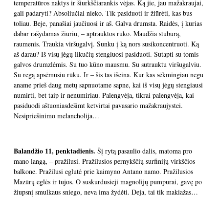
temperatūros naktys ir šiurkščiarankis vėjas. Ką jie, jau mažakraujai,
gali padaryti? Absoliučiai nieko. Tik pasiduoti ir žiūrėti, kas bus
toliau. Beje, panašiai jaučiuosi ir aš. Galva drumsta. Raidės, į kurias
dabar rašydamas žiūriu, – aptrauktos rūko. Maudžia stuburą,
raumenis. Traukia viršugalvį. Sunku į ką nors susikoncentruoti. Ką
aš darau? Iš visų jėgų likučių stengiuosi pasiduoti. Sutapti su tomis
galvos drumzlėmis. Su tuo kūno mausmu. Su sutrauktu viršugalviu.
Su regą apsėmusiu rūku. Ir – šis tas išeina. Kur kas sėkmingiau negu
aname prieš daug metų sapnuotame sapne, kai iš visų jėgų stengiausi
numirti, bet taip ir nenumiriau. Palengvėja, tikrai palengvėja, kai
pasiduodi aštuoniasdešimt ketvirtai pavasario mažakraujystei.
Nesipriešinimo melancholija…
Balandžio 11, penktadienis.
Šį rytą pasaulio dalis, matoma pro
mano langą, – pražilusi. Pražilusios pernykščių surfinijų virkščios
balkone. Pražilusi eglutė prie kaimyno Antano namo. Pražilusios
Mazūrų eglės ir tujos. O suskurdusieji magnolijų pumpurai, gavę po
žiupsnį smulkaus sniego, neva ima žydėti. Deja, tai tik makiažas…