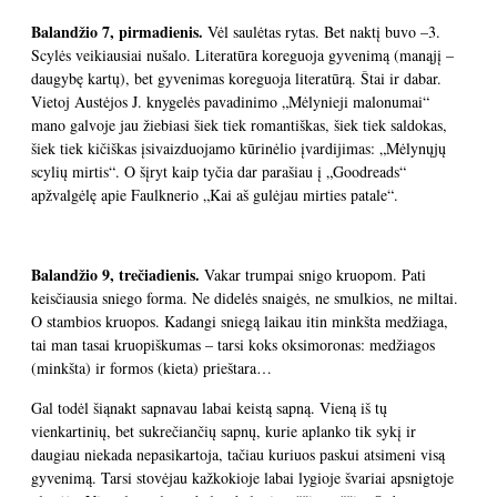
Balandžio 7, pirmadienis.
Vėl saulėtas rytas. Bet naktį buvo –3.
Scylės veikiausiai nušalo. Literatūra koreguoja gyvenimą (manąjį –
daugybę kartų), bet gyvenimas koreguoja literatūrą. Štai ir dabar.
Vietoj Austėjos J. knygelės pavadinimo „Mėlynieji malonumai“
mano galvoje jau žiebiasi šiek tiek romantiškas, šiek tiek saldokas,
šiek tiek kičiškas įsivaizduojamo kūrinėlio įvardijimas: „Mėlynųjų
scylių mirtis“. O šįryt kaip tyčia dar parašiau į „Goodreads“
apžvalgėlę apie Faulknerio „Kai aš gulėjau mirties patale“.
Balandžio 9, trečiadienis.
Vakar trumpai snigo kruopom. Pati
keisčiausia sniego forma. Ne didelės snaigės, ne smulkios, ne miltai.
O stambios kruopos. Kadangi sniegą laikau itin minkšta medžiaga,
tai man tasai kruopiškumas – tarsi koks oksimoronas: medžiagos
(minkšta) ir formos (kieta) prieštara…
Gal todėl šiąnakt sapnavau labai keistą sapną. Vieną iš tų
vienkartinių, bet sukrečiančių sapnų, kurie aplanko tik sykį ir
daugiau niekada nepasikartoja, tačiau kuriuos paskui atsimeni visą
gyvenimą. Tarsi stovėjau kažkokioje labai lygioje švariai apsnigtoje