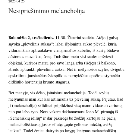
2025 04 25
Nesipriešinimo melancholija
Balandžio 2, trečiadienis.
11.30. Žiauriai saulėta. Atėjo į galvą
sąvoka „plėvelinis auksas“: labai išploninta aukso plėvelė, kuria
viduramžiais aptraukdavo vieną smaltos kubelio, iš kurių būdavo
dėstomos mozaikos, šoną. Tad: šiuo metu visi saulės apšviesti
objektai, kuriuos matau pro savo langą arba (išėjęs) iš balkono,
atrodo aptraukti plėveliniu auksu. Net ir mėlynosios scylės, dvigubu
apskritimu juosiančios šviespilkius pernykščius apačioje styrančio
didžiulio hortenzijų krūmo stagarus.
Bet manyje, vis dėlto, įsitaisiusi melancholija. Todėl scylių
mėlynumas man kur kas artimesnis už plėvelinį auksą. Pajutau, kad
ji (melancholija) sklidinai pripildžiusi visą mano vidaus akvariumą
nuo pat labo ryto. Nors vakare deklamavausi Jono M. pirmąją iš
„Semeniškių idilių“ ir dar pakirdęs be žodžių kartojau ne pačią
melancholiškiausią josios eilutę: „apie geltonus miežių, avižų
laukus“. Todėl ėmiau dairytis po knygų lentynas melancholiškų