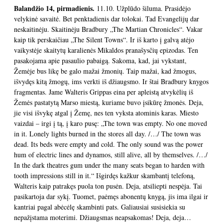
Balandžio 14, pirmadienis.
11.10. Užplūdo šiluma. Prasidėjo
velykinė savaitė. Bet penktadienis dar tolokai. Tad Evangelijų dar
neskaitinėju. Skaitinėju Bradbury „The Martian Chronicles“. Vakar
kaip tik perskaičiau „The Silent Towns“. Ir iš karto į galvą atėjo
vaikystėje skaitytų karalienės Mikaldos pranašysčių epizodas. Ten
pasakojama apie pasaulio pabaigą. Sakoma, kad, jai vykstant,
Žemėje bus likę be galo mažai žmonių. Taip mažai, kad žmogus,
išvydęs kitą žmogų, ims verkti iš džiaugsmo. Ir štai Bradbury knygos
fragmentas. Jame Walteris Grippas eina per apleistą atvykėlių iš
Žemės pastatytą Marso miestą, kuriame buvo įsikūrę žmonės. Deja,
jie visi išvykę atgal į Žemę, nes ten vyksta atominis karas. Miesto
vaizdai – irgi į tą, į karo pusę: „The town was empty. No one moved
in it. Lonely lights burned in the stores all day. /…/ The town was
dead. Its beds were empty and cold. The only sound was the power
hum of electric lines and dynamos, still alive, all by themselves. /…/
In the dark theatres gum under the many seats began to harden with
tooth impressions still in it.“ Išgirdęs kažkur skambantį telefoną,
Walteris kaip patrakęs puola ton pusėn. Deja, atsiliepti nespėja. Tai
pasikartoja dar sykį. Tuomet, paėmęs abonentų knygą, jis ima ilgai ir
kantriai pagal abėcėlę skambinti pats. Galiausiai susisiekia su
nepažįstama moterimi. Džiaugsmas neapsakomas! Deja, deja…