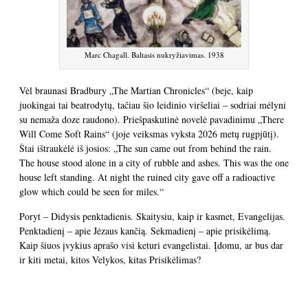
Marc Chagall. Baltasis nukryžiavimas. 1938
Vėl braunasi Bradbury „The Martian Chronicles“ (beje, kaip
juokingai tai beatrodytų, tačiau šio leidinio viršeliai – sodriai mėlyni
su nemaža doze raudono). Priešpaskutinė novelė pavadinimu „There
Will Come Soft Rains“ (joje veiksmas vyksta 2026 metų rugpjūtį).
Štai ištraukėlė iš josios: „The sun came out from behind the rain.
The house stood alone in a city of rubble and ashes. This was the one
house left standing. At night the ruined city gave off a radioactive
glow which could be seen for miles.“
Poryt – Didysis penktadienis. Skaitysiu, kaip ir kasmet, Evangelijas.
Penktadienį – apie Jėzaus kančią. Sekmadienį – apie prisikėlimą.
Kaip šiuos įvykius aprašo visi keturi evangelistai. Įdomu, ar bus dar
ir kiti metai, kitos Velykos, kitas Prisikėlimas?