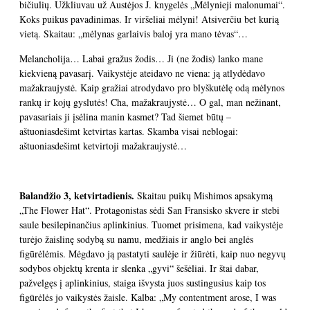
bičiulių. Užkliuvau už Austėjos J. knygelės „Mėlynieji malonumai“.
Koks puikus pavadinimas. Ir viršeliai mėlyni! Atsiverčiu bet kurią
vietą. Skaitau: „mėlynas garlaivis baloj yra mano tėvas“…
Melancholija… Labai gražus žodis… Ji (ne žodis) lanko mane
kiekvieną pavasarį. Vaikystėje ateidavo ne viena: ją atlydėdavo
mažakraujystė. Kaip gražiai atrodydavo pro blyškutėlę odą mėlynos
rankų ir kojų gyslutės! Cha, mažakraujystė… O gal, man nežinant,
pavasariais ji įsėlina manin kasmet? Tad šiemet būtų –
aštuoniasdešimt ketvirtas kartas. Skamba visai neblogai:
aštuoniasdešimt ketvirtoji mažakraujystė…
Balandžio 3, ketvirtadienis.
Skaitau puikų Mishimos apsakymą
„The Flower Hat“. Protagonistas sėdi San Fransisko skvere ir stebi
saule besilepinančius aplinkinius. Tuomet prisimena, kad vaikystėje
turėjo žaislinę sodybą su namu, medžiais ir anglo bei anglės
figūrėlėmis. Mėgdavo ją pastatyti saulėje ir žiūrėti, kaip nuo negyvų
sodybos objektų krenta ir slenka „gyvi“ šešėliai. Ir štai dabar,
pažvelgęs į aplinkinius, staiga išvysta juos sustingusius kaip tos
figūrėlės jo vaikystės žaisle. Kalba: „My contentment arose, I was