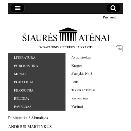
Prisijungti
DVISAVAITINIS KULTŪROS LAIKRAŠTIS
Avižų kioskas
LITERATŪRA
Knygos
PUBLICISTIKA
Skaitykla Nr. 5
MENAI
Polis
POKALBIAI
Tekstai ne tekstai
FILOSOFIJA
Komentaras
RELIGIJA
Vertimai
PAVELDAS
Publicistika
/
Aktualijos
ANDRIUS MARTINKUS