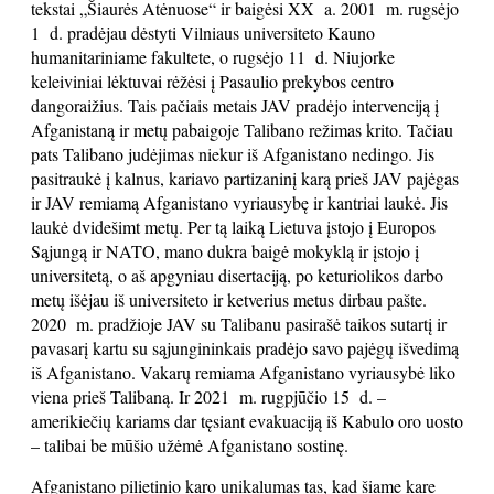
tekstai „Šiaurės Atėnuose“ ir baigėsi XX a. 2001 m. rugsėjo
1 d. pradėjau dėstyti Vilniaus universiteto Kauno
humanitariniame fakultete, o rugsėjo 11 d. Niujorke
keleiviniai lėktuvai rėžėsi į Pasaulio prekybos centro
dangoraižius. Tais pačiais metais JAV pradėjo intervenciją į
Afganistaną ir metų pabaigoje Talibano režimas krito. Tačiau
pats Talibano judėjimas niekur iš Afganistano nedingo. Jis
pasitraukė į kalnus, kariavo partizaninį karą prieš JAV pajėgas
ir JAV remiamą Afganistano vyriausybę ir kantriai laukė. Jis
laukė dvidešimt metų. Per tą laiką Lietuva įstojo į Europos
Sąjungą ir NATO, mano dukra baigė mokyklą ir įstojo į
universitetą, o aš apgyniau disertaciją, po keturiolikos darbo
metų išėjau iš universiteto ir ketverius metus dirbau pašte.
2020 m. pradžioje JAV su Talibanu pasirašė taikos sutartį ir
pavasarį kartu su sąjungininkais pradėjo savo pajėgų išvedimą
iš Afganistano. Vakarų remiama Afganistano vyriausybė liko
viena prieš Talibaną. Ir 2021 m. rugpjūčio 15 d. –
amerikiečių kariams dar tęsiant evakuaciją iš Kabulo oro uosto
– talibai be mūšio užėmė Afganistano sostinę.
Afganistano pilietinio karo unikalumas tas, kad šiame kare