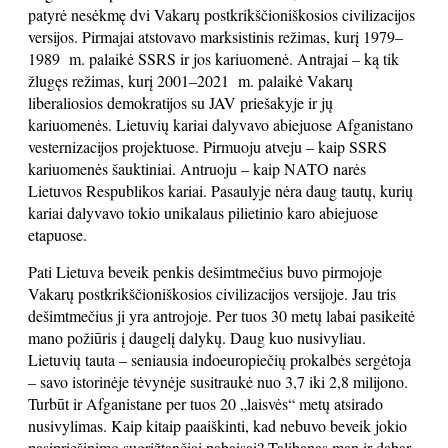
patyrė nesėkmę dvi Vakarų postkrikščioniškosios civilizacijos
versijos. Pirmajai atstovavo marksistinis režimas, kurį 1979–
1989 m. palaikė SSRS ir jos kariuomenė. Antrajai – ką tik
žlugęs režimas, kurį 2001–2021 m. palaikė Vakarų
liberaliosios demokratijos su JAV priešakyje ir jų
kariuomenės. Lietuvių kariai dalyvavo abiejuose Afganistano
vesternizacijos projektuose. Pirmuoju atveju – kaip SSRS
kariuomenės šauktiniai. Antruoju – kaip NATO narės
Lietuvos Respublikos kariai. Pasaulyje nėra daug tautų, kurių
kariai dalyvavo tokio unikalaus pilietinio karo abiejuose
etapuose.
Pati Lietuva beveik penkis dešimtmečius buvo pirmojoje
Vakarų postkrikščioniškosios civilizacijos versijoje. Jau tris
dešimtmečius ji yra antrojoje. Per tuos 30 metų labai pasikeitė
mano požiūris į daugelį dalykų. Daug kuo nusivyliau.
Lietuvių tauta – seniausia indoeuropiečių prokalbės sergėtoja
– savo istorinėje tėvynėje susitraukė nuo 3,7 iki 2,8 milijono.
Turbūt ir Afganistane per tuos 20 „laisvės“ metų atsirado
nusivylimas. Kaip kitaip paaiškinti, kad nebuvo beveik jokio
pasipriešinimo sugrįžtančiai pabaisai? Talibanas man ir dabar