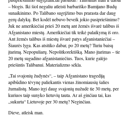
– blogis. Iki šiol negaliu atleisti barbariško Bamijano Budų
sunaikinimo. Po Talibano sugrįžimo bus prarasta dar daug
gerų dalykų. Bet kodėl nebuvo beveik jokio pasipriešinimo?
Juk ne amerikiečiai prieš 20 metų ant žemės išvarė talibus iš
Afganistano miestų. Amerikiečiai tik teikė palaikymą iš oro.
Ant žemės talibus iš miestų išvarė patys afganistaniečiai –
Šiaurės lyga. Kas atsitiko dabar, po 20 metų? Turiu baisų
įtarimą. Nepopuliarų. Nepolitkorektišką. Mano įtarimas – tie
20 metų sugadino afganistaniečius. Tuos, kurie galėjo
priešintis Talibanui. Materializmo sėkla.
„Tai svajonių žudynės“, – taip Afganistano tragediją
apibūdino tėvynę paliekantis vienas žinomiausių šalies
žurnalistų. Mano irgi daug svajonių nužudė tie 30 metų, per
kuriuos taip sunyko lietuvių tauta. Ar aš ginčiau tai, kas
„sukurta“ Lietuvoje per 30 metų? Neginčiau.
Dieve, atleisk man.