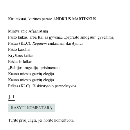
Kiti tekstai, kuriuos parašė ANDRIUS MARTINKUS:
Mintys apie Afganistaną
Pašto laikas, arba Kai aš gyvenau „paprasto žmogaus“ gyvenimą
Paštas (KLC).
Requiem
rankiniam skirstymui
Pašto karoliai
Kryžiaus kelias
Paštas ir laikas
„Baltijos tragediją“ prisimenant
Kauno miesto gatvių elegija
Kauno miesto gatvių elegija
Paštas (KLC). Iš skirstytojo perspektyvos
RAŠYTI KOMENTARĄ
Turite
prisijungti
, jei norite komentuoti.