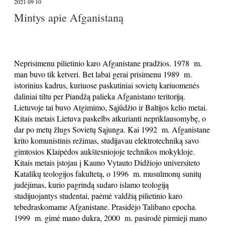
2021 09 10
Mintys apie Afganistaną
Neprisimenu pilietinio karo Afganistane pradžios. 1978 m.
man buvo tik ketveri. Bet labai gerai prisimenu 1989 m.
istorinius kadrus, kuriuose paskutiniai sovietų kariuomenės
daliniai tiltu per Piandžą palieka Afganistano teritoriją.
Lietuvoje tai buvo Atgimimo, Sąjūdžio ir Baltijos kelio metai.
Kitais metais Lietuva paskelbs atkurianti nepriklausomybę, o
dar po metų žlugs Sovietų Sąjunga. Kai 1992 m. Afganistane
krito komunistinis režimas, studijavau elektrotechniką savo
gimtosios Klaipėdos aukštesniojoje technikos mokykloje.
Kitais metais įstojau į Kauno Vytauto Didžiojo universiteto
Katalikų teologijos fakultetą, o 1996 m. musulmonų sunitų
judėjimas, kurio pagrindą sudaro islamo teologiją
studijuojantys studentai, paėmė valdžią pilietinio karo
tebedraskomame Afganistane. Prasidėjo Talibano epocha.
1999 m. gimė mano dukra, 2000 m. pasirodė pirmieji mano