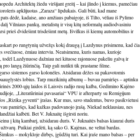
mopedu Architektų žiedu viršijant greitį – kai įlindo į kiemus, pamečiau
toroleris apklijuotas „Zaraza“ lipdukais. Gali būti, kad mane
pats dėdė, kadaise, ano amžiaus pabaigoje, iš Tilto, vėliau iš Pylimo
 dalį Vilniaus pankų, metalistų ir visų kitų neformalų audiodvasiniu
si prieš dvidešimt trisdešimt metų. Išvilkus iš kiemų automobilius ir
Kaskart po rungtynių užvežęs kokį draugą į Lazdynus prisimenu, kad čia
s svečiuose, ėmiau interviu. Neatsimenu, kuris namas, kurioje
, todėl Lazdynuose dažniau nei kituose rajonuose pakeliu galvą ir
 pro langą žiūrinčią. Taip gali nutikti tik prastame filme.
 garso sistemos garso kolonėles. Atsidarau dėžes su pakavotomis
paauglystės lobius. Tarp muzikinių albumų – buvau pamiršęs – aptinku
atūrinės 2000-ųjų laidos iš Laisvės radijo rusų kalba, Gedimino Kajėno
tudijoje, „Literatūriniai pavasariai“ VPU ir afterparty su Remigijum
idos „Rizika gyventi“ įrašas. Kur mus, savo studentus, buvo pasikvietusi
Buvau pamiršęs, kad kažkas padovanojo įrašą. Niekad neklausiau, nes
džiai kalbėti. Bet V. Juknaitę išgirsti noriu.
šeinu į kitą kambarį, užsidarau duris. V. Juknaitės balsas kiaurai duris
ų užtvarų. Puikiai girdėti, ką sako G. Kajėnas, ne veltui bardas.
imkus – mokykloje dirbęs, įgūdžių turi. Kai įraše mano balsas – per