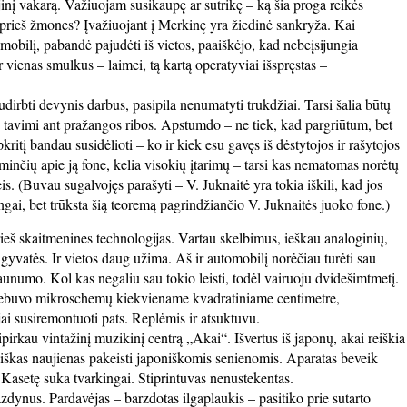
jinį vakarą. Važiuojam susikaupę ar sutrikę – ką šia proga reikės
s prieš žmones? Įvažiuojant į Merkinę yra žiedinė sankryža. Kai
mobilį, pabandė pajudėti iš vietos, paaiškėjo, kad nebeįsijungia
 vienas smulkus – laimei, tą kartą operatyviai išspręstas –
dirbti devynis darbus, pasipila nenumatyti trukdžiai. Tarsi šalia būtų
 tavimi ant pražangos ribos. Apstumdo – ne tiek, kad pargriūtum, bet
ritį bandau susidėlioti – ko ir kiek esu gavęs iš dėstytojos ir rašytojos
a minčių apie ją fone, kelia visokių įtarimų – tarsi kas nematomas norėtų
is. (Buvau sugalvojęs parašyti – V. Juknaitė yra tokia iškili, kad jos
gai, bet trūksta šią teoremą pagrindžiančio V. Juknaitės juoko fone.)
rieš skaitmenines technologijas. Vartau skelbimus, ieškau analoginių,
gyvatės. Ir vietos daug užima. Aš ir automobilį norėčiau turėti sau
unumo. Kol kas negaliu sau tokio leisti, todėl vairuoju dvidešimtmetį.
ai nebuvo mikroschemų kiekviename kvadratiniame centimetre,
jai susiremontuoti pats. Replėmis ir atsuktuvu.
ipirkau vintažinį muzikinį centrą „Akai“. Išvertus iš japonų, akai reiškia
iškas naujienas pakeisti japoniškomis senienomis. Aparatas beveik
Kasetę suka tvarkingai. Stiprintuvas nenustekentas.
zdynus. Pardavėjas – barzdotas ilgaplaukis – pasitiko prie sutarto