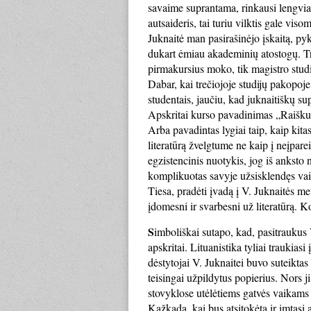
savaime suprantama, rinkausi lengviau
autsaideris, tai turiu vilktis gale vi
Juknaitė man pasirašinėjo įskaitą, pyk
dukart ėmiau akademinių atostogų. Tre
pirmakursius moko, tik magistro studi
Dabar, kai trečiojoje studijų pakopoje 
studentais, jaučiu, kad juknaitiškų s
Apskritai kurso pavadinimas „Raiškus
Arba pavadintas lygiai taip, kaip kitas
literatūrą žvelgtume ne kaip į neįpare
egzistencinis nuotykis, jog iš anksto n
komplikuotas savyje užsisklendęs vaika
Tiesa, pradėti įvadą į V. Juknaitės me
įdomesni ir svarbesni už literatūrą. Ko
S
imboliškai sutapo, kad, pasitrauku
apskritai. Lituanistika tyliai traukiasi 
dėstytojai V. Juknaitei buvo suteikta
teisingai užpildytus popierius. Nors 
stovyklose utėlėtiems gatvės vaikams 
Kažkada, kai bus atsitokėta ir imtasi 