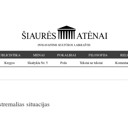
DVISAVAITINIS KULTŪROS LAIKRAŠTIS
UBLICISTIKA
MENAI
POKALBIAI
FILOSOFIJA
RELI
Knygos
Skaitykla Nr. 5
Polis
Tekstai ne tekstai
Komenta
tremalias situacijas