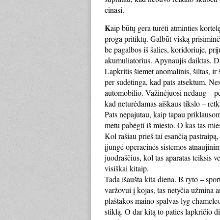
einasi.
K
aip būtų gera turėti atminties kortelę
proga pritiktų. Galbūt viską prisiminč
be pagalbos iš šalies, koridoriuje, pri
akumuliatorius. Apynaujis daiktas. D
Lapkritis šiemet anomalinis, šiltas, i
per sudėtinga, kad pats atsektum. Nes
automobilio. Važinėjuosi nedaug – pe
kad neturėdamas aiškaus tikslo – retk
Pats nepajutau, kaip tapau priklauso
metu pabėgti iš miesto. O kas tas mie
Kol rašiau prieš tai esančią pastraipą
įjungė operacinės sistemos atnaujini
juodraščius, kol tas aparatas teiksis ve
visiškai kitaip.
Tada išaušta kita diena. Iš ryto – spo
varžovui į kojas, tas netyčia užmina a
plaštakos maino spalvas lyg chameleo
stiklą. O dar kitą to paties lapkriči