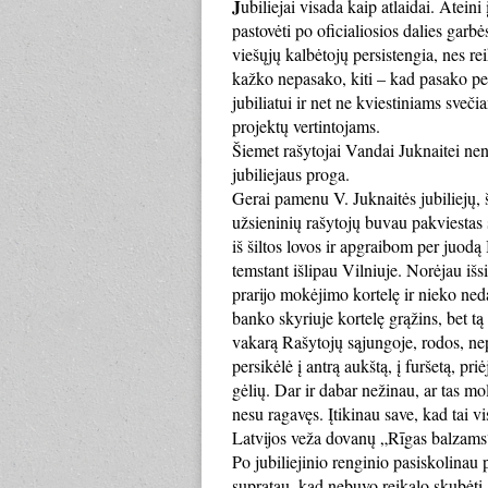
J
ubiliejai visada kaip atlaidai. Atein
pastovėti po oficialiosios dalies garb
viešųjų kalbėtojų persistengia, nes rei
kažko nepasako, kiti – kad pasako per d
jubiliatui ir net ne kviestiniams sve
projektų vertintojams.
Šiemet rašytojai Vandai Juknaitei nen
jubiliejaus proga.
Gerai pamenu V. Juknaitės jubiliejų, 
užsieninių rašytojų buvau pakviestas s
iš šiltos lovos ir apgraibom per juodą
temstant išlipau Vilniuje. Norėjau išsi
prarijo mokėjimo kortelę ir nieko ne
banko skyriuje kortelę grąžins, bet tą
vakarą Rašytojų sąjungoje, rodos, ne
persikėlė į antrą aukštą, į furšetą, pr
gėlių. Dar ir dabar nežinau, ar tas mol
nesu ragavęs. Įtikinau save, kad tai v
Latvijos veža dovanų „Rīgas balzams“
Po jubiliejinio renginio pasiskolinau 
supratau, kad nebuvo reikalo skubėti