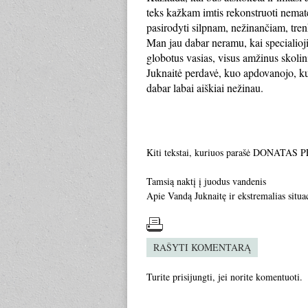
teks kažkam imtis rekonstruoti nemate
pasirodyti silpnam, nežinančiam, tre
Man jau dabar neramu, kai specialioji 
globotus vasias, visus amžinus skolin
Juknaitė perdavė, kuo apdovanojo, ku
dabar labai aiškiai nežinau.
Kiti tekstai, kuriuos parašė DONATAS
Tamsią naktį į juodus vandenis
Apie Vandą Juknaitę ir ekstremalias situac
RAŠYTI KOMENTARĄ
Turite
prisijungti
, jei norite komentuoti.