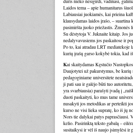
duris nieko nesigirdi, vadinasi, galima
Laidos tema – apie humanitarus šiuol
Labiausiai juokiamės, kai prieina kal
klausydamas laidos įrašo, – suartina k
pasimiršta juoko priežastis. Žmonės li
Su dėstytoja V. Juknaite kitaip. Jos j
nedalyvavusiems jos paskaitose ir pop
Po to, kai atradau LRT mediatekoje l
kurių įrašų garso kokybė tokia, kad iš
K
ai skaitydamas Kęstučio Nastopkos 
Daujotytei už pakurstymus, be kurių s
pedagoginiame universitete neatsirado 
ji pati sau ir galėjo būti tuo autorit
yra svarbiausia) parašyti įvadą į „ra
duoti paskaityti, ko mus tame universi
nusakyti jos metodikas ar perteikti jo
kurso ne visi lieka supratę, ko iš jų no
Nors tie dalykai patys paprasčiausi. V
kelio. Pasirinktą teksto gabalą – eilėr
susitaikysi ir vėl iš naujo įsimylėsi 