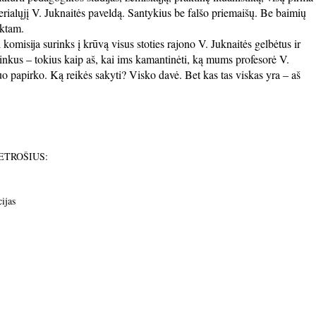
rialųjį V. Juknaitės paveldą. Santykius be falšo priemaišų. Be baimių
nktam.
komisija surinks į krūvą visus stoties rajono V. Juknaitės gelbėtus ir
inkus – tokius kaip aš, kai ims kamantinėti, ką mums profesorė V.
o papirko. Ką reikės sakyti? Visko davė. Bet kas tas viskas yra – aš
 PETROŠIUS:
ijas