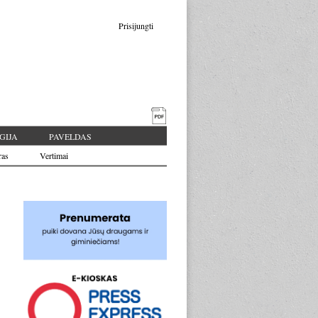
Prisijungti
GIJA
PAVELDAS
ras
Vertimai