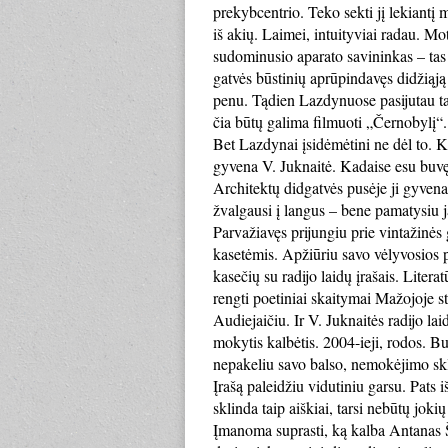
prekybcentrio. Teko sekti jį lekiantį 
iš akių. Laimei, intuityviai radau. Mo
sudominusio aparato savininkas – tas 
gatvės būstinių aprūpindavęs didžiąją
penu. Tądien Lazdynuose pasijutau tar
čia būtų galima filmuoti „Černobylį“.
Bet Lazdynai įsidėmėtini ne dėl to. 
gyvena V. Juknaitė. Kadaise esu buvę
Architektų didgatvės pusėje ji gyvena
žvalgausi į langus – bene pamatysiu ją
Parvažiavęs prijungiu prie vintažinės
kasetėmis. Apžiūriu savo vėlyvosios 
kasečių su radijo laidų įrašais. Liter
rengti poetiniai skaitymai Mažojoje s
Audiejaičiu. Ir V. Juknaitės radijo la
mokytis kalbėtis. 2004-ieji, rodos. 
nepakeliu savo balso, nemokėjimo sklan
Įrašą paleidžiu vidutiniu garsu. Pats i
sklinda taip aiškiai, tarsi nebūtų joki
Įmanoma suprasti, ką kalba Antanas Š