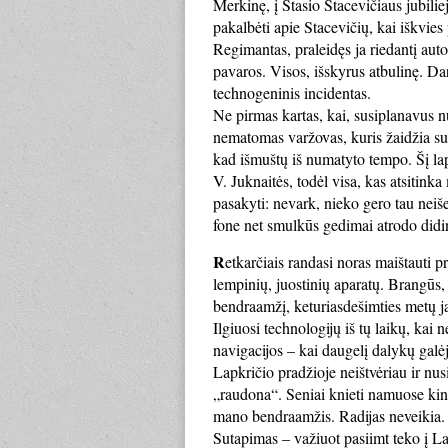
Merkinę, į Stasio Stacevičiaus jubilie
pakalbėti apie Stacevičių, kai iškvie
Regimantas, praleidęs ja riedantį auto
pavaros. Visos, išskyrus atbulinę. Dar
technogeninis incidentas.
Ne pirmas kartas, kai, susiplanavus nu
nematomas varžovas, kuris žaidžia su
kad išmuštų iš numatyto tempo. Šį lapk
V. Juknaitės, todėl visa, kas atsitink
pasakyti: nevark, nieko gero tau neiše
fone net smulkūs gedimai atrodo didin
R
etkarčiais randasi noras maištauti p
lempinių, juostinių aparatų. Brangūs, 
bendraamžį, keturiasdešimties metų ja
Ilgiuosi technologijų iš tų laikų, k
navigacijos – kai daugelį dalykų galė
Lapkričio pradžioje neištvėriau ir nus
„raudona“. Seniai knieti namuose kin
mano bendraamžis. Radijas neveikia. 
Sutapimas – važiuot pasiimt teko į La