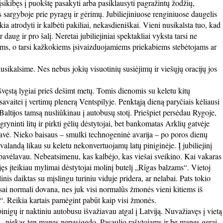
i įsikibęs į puokštę pasakyti arba pasiklausyti pagražintų žodžių,
ės sargyboje prie pyragų ir gėrimų. Jubiliejiniuose renginiuose daugelis
kia atrodyti ir kalbėti pakiliai, nekasdieniškai. Vieni nusikalsta tuo, kad
aug ir pro šalį. Neretai jubiliejiniai spektakliai vyksta tarsi ne
čiams, o tarsi kažkokiems įsivaizduojamiems priekabiems stebėtojams ar
usikalsime. Nes nebus jokių visuotinių susiėjimų ir viešųjų oracijų jos
švęstą lygiai prieš dešimt metų. Tomis dienomis su keletu kitų
avaitei į vertimų plenerą Ventspilyje. Penktąją dieną paryčiais kėliausi
 Baltijos tamsą nusliūkinau į autobusų stotį. Priešpiet persėdau Rygoje,
gryninti litų ir pirkti gėlių dėstytojai, bet bankomatas Arklių gatvėje
davė. Nieko baisaus – smulki technogeninė avarija – po poros dienų
 valandą likau su keletu nekonvertuojamų latų piniginėje. Į jubiliejinį
pavėlavau. Nebeatsimenu, kas kalbėjo, kas viešai sveikino. Kai vakaras
iėjęs įteikiau mylimai dėstytojai molinį butelį „Rīgas balzams“. Vietoj
inis daiktas su mįslingu turiniu viduje pridera, ar nelabai. Pats tokio
isai normali dovana, nes juk visi normalūs žmonės vieni kitiems iš
. Reikia kartais pamėgint pabūt kaip visi žmonės.
pinigų ir naktiniu autobusu išvažiavau atgal į Latviją. Nuvažiavęs į vietą
 – niekas ten manęs nepasigedo. Pasaulio rašytojams ir be manęs gerai