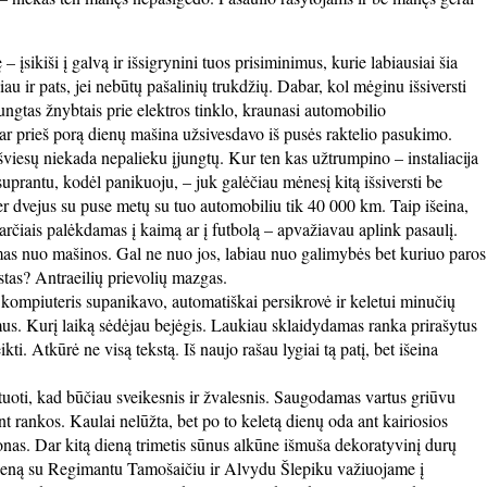
 – įsikiši į galvą ir išsigrynini tuos prisiminimus, kurie labiausiai šia
iau ir pats, jei nebūtų pašalinių trukdžių. Dabar, kol mėginu išsiversti
jungtas žnybtais prie elektros tinklo, kraunasi automobilio
ar prieš porą dienų mašina užsivesdavo iš pusės raktelio pasukimo.
r šviesų niekada nepalieku įjungtų. Kur ten kas užtrumpino – instaliacija
uprantu, kodėl panikuoju, – juk galėčiau mėnesį kitą išsiversti be
r dvejus su puse metų su tuo automobiliu tik 40 000 km. Taip išeina,
arčiais palėkdamas į kaimą ar į futbolą – apvažiavau aplink pasaulį.
mas nuo mašinos. Gal ne nuo jos, labiau nuo galimybės bet kuriuo paros
stas? Antraeilių prievolių mazgas.
, kompiuteris supanikavo, automatiškai persikrovė ir keletui minučių
mus. Kurį laiką sėdėjau bejėgis. Laukiau sklaidydamas ranka prirašytus
ikti. Atkūrė ne visą tekstą. Iš naujo rašau lygiai tą patį, bet išeina
rtuoti, kad būčiau sveikesnis ir žvalesnis. Saugodamas vartus griūvu
nt rankos. Kaulai nelūžta, bet po to keletą dienų oda ant kairiosios
nas. Dar kitą dieną trimetis sūnus alkūne išmuša dekoratyvinį durų
o dieną su Regimantu Tamošaičiu ir Alvydu Šlepiku važiuojame į