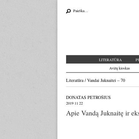
Search for:
LITERATŪRA
P
Avižų kioskas
Literatūra
/
Vandai Juknaitei – 70
DONATAS PETROŠIUS
2019 11 22
Apie Vandą Juknaitę ir eks