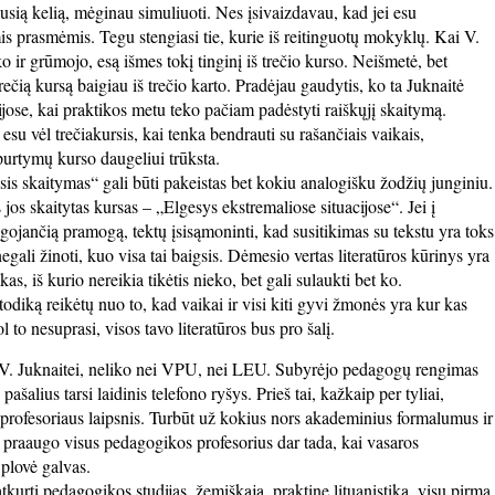
sią kelią, mėginau simuliuoti. Nes įsivaizdavau, kad jei esu
somis prasmėmis. Tegu stengiasi tie, kurie iš reitinguotų mokyklų. Kai V.
o ir grūmojo, esą išmes tokį tinginį iš trečio kurso. Neišmetė, bet
čią kursą baigiau iš trečio karto. Pradėjau gaudytis, ko ta Juknaitė
jose, kai praktikos metu teko pačiam padėstyti raiškųjį skaitymą.
esu vėl trečiakursis, kai tenka bendrauti su rašančiais vaikais,
upurtymų kurso daugeliui trūksta.
is skaitymas“ gali būti pakeistas bet kokiu analogišku žodžių junginiu.
 jos skaitytas kursas – „Elgesys ekstremaliose situacijose“. Jei į
igojančią pramogą, tektų įsisąmoninti, kad susitikimas su tekstu yra toks
egali žinoti, kuo visa tai baigsis. Dėmesio vertas literatūros kūrinys yra
s, iš kurio nereikia tikėtis nieko, bet gali sulaukti bet ko.
todiką reikėtų nuo to, kad vaikai ir visi kiti gyvi žmonės yra kur kas
l to nesuprasi, visos tavo literatūros bus pro šalį.
s V. Juknaitei, neliko nei VPU, nei LEU. Subyrėjo pedagogų rengimas
į pašalius tarsi laidinis telefono ryšys. Prieš tai, kažkaip per tyliai,
s profesoriaus laipsnis. Turbūt už kokius nors akademinius formalumus ir
ji praaugo visus pedagogikos profesorius dar tada, kai vasaros
plovė galvas.
atkurti pedagogikos studijas, žemiškąją, praktinę lituanistiką, visų pirma