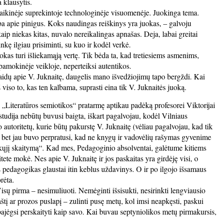
 klausytis.
aikinėje suprekintoje technologinėje visuomenėje. Juokinga tema.
ba apie pinigus. Koks naudingas reiškinys yra juokas, – galvoju
aip niekas kitas, nuvalo nereikalingas apnašas. Deja, labai greitai
nkę ilgiau prisiminti, su kuo ir kodėl verkė.
uokas turi išliekamąją vertę. Tik bėda ta, kad tretiesiems asmenims,
amokinėje veikloje, neperteiksi autentikos.
aidų apie V. Juknaitę, daugelis mano išvedžiojimų tapo bergždi. Kai
 viso to, kas ten kalbama, suprasti eina tik V. Juknaitės juoką.
„Literatūros semiotikos“ pratarmę aptikau padėką profesorei Viktorijai
tudija nebūtų buvusi baigta, iškart pagalvojau, kodėl Vilniaus
autoritetų, kurie būtų pakurstę V. Juknaitę (vėliau pagalvojau, kad tik
etu, bet jau buvo perpratusi, kad ne knygų ir vadovėlių rašymas gyvenime
iškųjį skaitymą“. Kad mes, Pedagoginio absolventai, galėtume kitiems
tete mokė. Nes apie V. Juknaitę ir jos paskaitas yra girdėję visi, o
s pedagogikas glaustai itin keblus uždavinys. O ir po ilgojo išsamaus
rėta.
isų pirma – nesimuliuoti. Nemėginti išsisukti, nesirinkti lengviausio
aštį ar prozos puslapį – zulinti pusę metų, kol imsi neapkęsti, paskui
ir pajėgsi perskaityti kaip savo. Kai buvau septyniolikos metų pirmakursis,