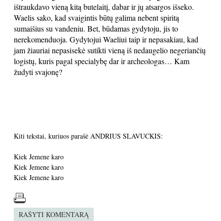
ištraukdavo vieną kitą butelaitį, dabar ir jų atsargos išseko.
Waelis sako, kad svaigintis būtų galima nebent spiritą
sumaišius su vandeniu. Bet, būdamas gydytoju, jis to
nerekomenduoja. Gydytojui Waeliui taip ir nepasakiau, kad
jam žiauriai nepasisekė sutikti vieną iš nedaugelio negeriančių
logistų, kuris pagal specialybę dar ir archeologas… Kam
žudyti svajonę?
Kiti tekstai, kuriuos parašė ANDRIUS SLAVUCKIS:
Kiek Jemene karo
Kiek Jemene karo
Kiek Jemene karo
RAŠYTI KOMENTARĄ