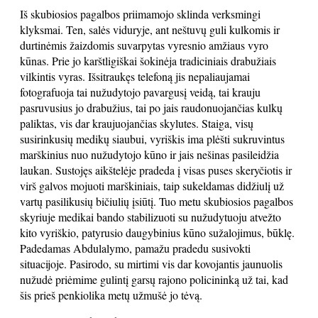
Iš skubiosios pagalbos priimamojo sklinda verksmingi
klyksmai. Ten, salės viduryje, ant neštuvų guli kulkomis ir
durtinėmis žaizdomis suvarpytas vyresnio amžiaus vyro
kūnas. Prie jo karštligiškai šokinėja tradiciniais drabužiais
vilkintis vyras. Išsitraukęs telefoną jis nepaliaujamai
fotografuoja tai nužudytojo pavargusį veidą, tai krauju
pasruvusius jo drabužius, tai po jais raudonuojančias kulkų
paliktas, vis dar kraujuojančias skylutes. Staiga, visų
susirinkusių medikų siaubui, vyriškis ima plėšti sukruvintus
marškinius nuo nužudytojo kūno ir jais nešinas pasileidžia
laukan. Sustojęs aikštelėje pradeda į visas puses skeryčiotis ir
virš galvos mojuoti marškiniais, taip sukeldamas didžiulį už
vartų pasilikusių bičiulių įsiūtį. Tuo metu skubiosios pagalbos
skyriuje medikai bando stabilizuoti su nužudytuoju atvežto
kito vyriškio, patyrusio daugybinius kūno sužalojimus, būklę.
Padedamas Abdulalymo, pamažu pradedu susivokti
situacijoje. Pasirodo, su mirtimi vis dar kovojantis jaunuolis
nužudė priėmime gulintį garsų rajono policininką už tai, kad
šis prieš penkiolika metų užmušė jo tėvą.