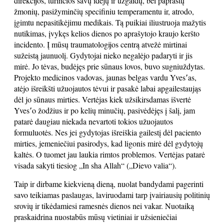
direkcijos, turinčios savų idėjų ir užgaidų, bei paprastų
žmonių, pasižyminčių specifiniu temperamentu ir, atrodo,
įgimtu nepasitikėjimu medikais. Tą puikiai iliustruoja mažytis
nutikimas, įvykęs kelios dienos po aprašytojo kraujo keršto
incidento. Į mūsų traumatologijos centrą atvežė mirtinai
sužeistą jaunuolį. Gydytojai nieko negalėjo padaryti ir jis
mirė. Jo tėvas, budėjęs prie sūnaus lovos, buvo sugniuždytas.
Projekto medicinos vadovas, jaunas belgas vardu Yves՚as,
atėjo išreikšti užuojautos tėvui ir pasakė labai apgailestaująs
dėl jo sūnaus mirties. Vertėjas kiek užsikirsdamas išvertė
Yves՚o žodžius ir po kelių minučių, pasivėdėjęs į šalį, jam
patarė daugiau niekada nevartoti tokios užuojautos
formuluotės. Nes jei gydytojas išreiškia gailestį dėl paciento
mirties, jemeniečiui pasirodys, kad ligonis mirė dėl gydytojų
kaltės. O tuomet jau laukia rimtos problemos. Vertėjas patarė
visada sakyti tiesiog „In sha Allah“ („Dievo valia“).
Taip ir dirbame kiekvieną dieną, nuolat bandydami pagerinti
savo teikiamas paslaugas, laviruodami tarp įvairiausių politinių
srovių ir tikėdamiesi ramesnės dienos nei vakar. Nuotaiką
praskaidrina nuostabūs mūsų vietiniai ir užsieniečiai