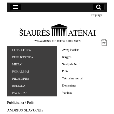
Prisijungti
DVISAVAITINIS KULTŪROS LAIKRAŠTIS
Avižų kioskas
LITERATŪRA
Knygos
PUBLICISTIKA
Skaitykla Nr. 5
MENAI
Polis
POKALBIAI
Tekstai ne tekstai
FILOSOFIJA
Komentaras
RELIGIJA
Vertimai
PAVELDAS
Publicistika
/
Polis
ANDRIUS SLAVUCKIS