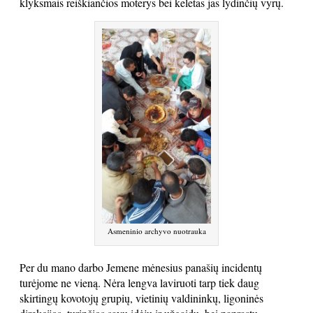
klyksmais reiškiančios moterys bei keletas jas lydinčių vyrų.
Asmeninio archyvo nuotrauka
Per du mano darbo Jemene mėnesius panašių incidentų
turėjome ne vieną. Nėra lengva laviruoti tarp tiek daug
skirtingų kovotojų grupių, vietinių valdininkų, ligoninės