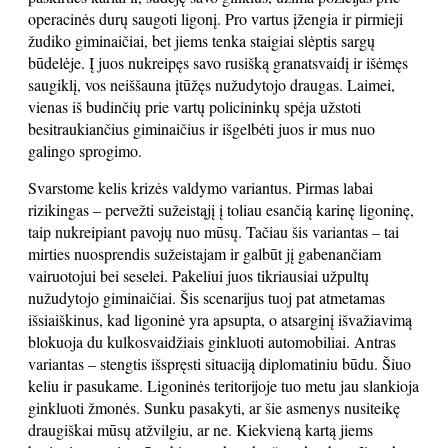
operacinės durų saugoti ligonį. Pro vartus įžengia ir pirmieji
žudiko giminaičiai, bet jiems tenka staigiai slėptis sargų
būdelėje. Į juos nukreipęs savo rusišką granatsvaidį ir išėmęs
saugiklį, vos neiššauna įtūžęs nužudytojo draugas. Laimei,
vienas iš budinčių prie vartų policininkų spėja užstoti
besitraukiančius giminaičius ir išgelbėti juos ir mus nuo
galingo sprogimo.
Svarstome kelis krizės valdymo variantus. Pirmas labai
rizikingas – pervežti sužeistąjį į toliau esančią karinę ligoninę,
taip nukreipiant pavojų nuo mūsų. Tačiau šis variantas – tai
mirties nuosprendis sužeistajam ir galbūt jį gabenančiam
vairuotojui bei seselei. Pakeliui juos tikriausiai užpultų
nužudytojo giminaičiai. Šis scenarijus tuoj pat atmetamas
išsiaiškinus, kad ligoninė yra apsupta, o atsarginį išvažiavimą
blokuoja du kulkosvaidžiais ginkluoti automobiliai. Antras
variantas – stengtis išspręsti situaciją diplomatiniu būdu. Šiuo
keliu ir pasukame. Ligoninės teritorijoje tuo metu jau slankioja
ginkluoti žmonės. Sunku pasakyti, ar šie asmenys nusiteikę
draugiškai mūsų atžvilgiu, ar ne. Kiekvieną kartą jiems