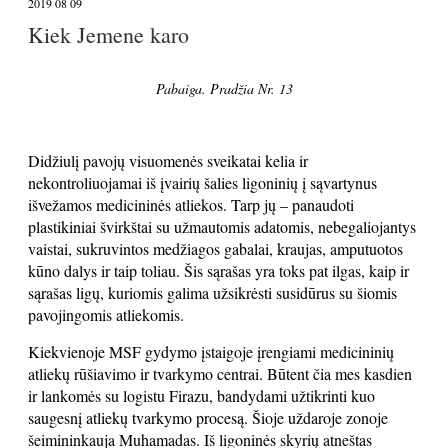
2019 08 09
Kiek Jemene karo
Pabaiga. Pradžia Nr. 13
Didžiulį pavojų visuomenės sveikatai kelia ir
nekontroliuojamai iš įvairių šalies ligoninių į sąvartynus
išvežamos medicininės atliekos. Tarp jų – panaudoti
plastikiniai švirkštai su užmautomis adatomis, nebegaliojantys
vaistai, sukruvintos medžiagos gabalai, kraujas, amputuotos
kūno dalys ir taip toliau. Šis sąrašas yra toks pat ilgas, kaip ir
sąrašas ligų, kuriomis galima užsikrėsti susidūrus su šiomis
pavojingomis atliekomis.
Kiekvienoje MSF gydymo įstaigoje įrengiami medicininių
atliekų rūšiavimo ir tvarkymo centrai. Būtent čia mes kasdien
ir lankomės su logistu Firazu, bandydami užtikrinti kuo
saugesnį atliekų tvarkymo procesą. Šioje uždaroje zonoje
šeimininkauja Muhamadas. Iš ligoninės skyrių atneštas