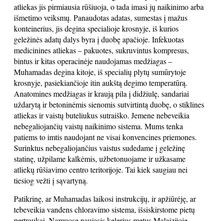
atliekas jis pirmiausia rūšiuoja, o tada imasi jų naikinimo arba
išmetimo veiksmų. Panaudotas adatas, sumestas į mažus
konteinerius, jis degina specialioje krosnyje, iš kurios
geležinės adatų dalys byra į duobę apačioje. Infekuotas
medicinines atliekas – pakuotes, sukruvintus kompresus,
bintus ir kitas operacinėje naudojamas medžiagas –
Muhamadas degina kitoje, iš specialių plytų sumūrytoje
krosnyje, pasiekiančioje itin aukštą degimo temperatūrą.
Anatomines medžiagas ir kraują pila į didžiulę, sandariai
uždarytą ir betoninėmis sienomis sutvirtintą duobę, o stiklines
atliekas ir vaistų buteliukus sutraiško. Jemene nebeveikia
nebegaliojančių vaistų naikinimo sistema. Mums tenka
patiems to imtis naudojant ne visai konvencines priemones.
Surinktus nebegaliojančius vaistus sudedame į geležinę
statinę, užpilame kalkėmis, užbetonuojame ir užkasame
atliekų rūšiavimo centro teritorijoje. Tai kiek saugiau nei
tiesiog vežti į sąvartyną.
Patikrinę, ar Muhamadas laikosi instrukcijų, ir apžiūrėję, ar
tebeveikia vandens chloravimo sistema, išsiskirstome pietų
pertraukai. Namuose naujasis kelerius metus Malaizijoje