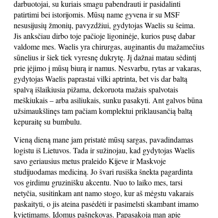
darbuotojai, su kuriais smagu pabendrauti ir pasidalinti
patirtimi bei istorijomis. Mūsų name gyvena ir su MSF
nesusijusių žmonių, pavyzdžiui, gydytojas Waelis su šeima.
Jis anksčiau dirbo toje pačioje ligoninėje, kurios pusę dabar
valdome mes. Waelis yra chirurgas, auginantis du mažamečius
sūnelius ir šiek tiek vyresnę dukrytę. Jį dažnai matau sėdintį
prie įėjimo į mūsų biurą ir namus. Nesvarbu, rytas ar vakaras,
gydytojas Waelis paprastai vilki aptrinta, bet vis dar baltą
spalvą išlaikiusia pižama, dekoruota mažais spalvotais
meškiukais – arba asiliukais, sunku pasakyti. Ant galvos būna
užsimaukšlinęs tam pačiam komplektui priklausančią baltą
kepuraitę su bumbulu.
Vieną dieną mane jam pristatė mūsų sargas, pavadindamas
logistu iš Lietuvos. Tada ir sužinojau, kad gydytojas Waelis
savo geriausius metus praleido Kijeve ir Maskvoje
studijuodamas mediciną. Jo švari rusiška šnekta pagardinta
vos girdimu gruzinišku akcentu. Nuo to laiko mes, tarsi
netyčia, susitinkam ant namo stogo, kur aš mėgstu vakarais
paskaityti, o jis ateina pasėdėti ir pasimelsti skambant imamo
kvietimams. Įdomus pašnekovas. Papasakoja man apie