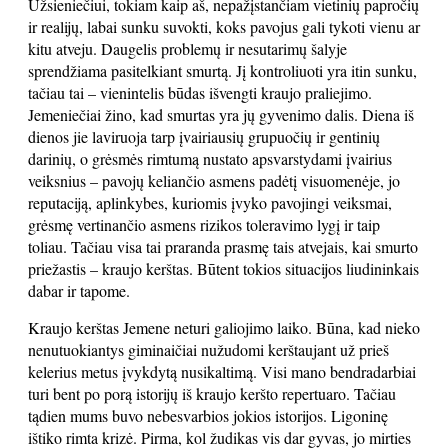
Užsieniečiui, tokiam kaip aš, nepažįstančiam vietinių papročių
ir realijų, labai sunku suvokti, koks pavojus gali tykoti vienu ar
kitu atveju. Daugelis problemų ir nesutarimų šalyje
sprendžiama pasitelkiant smurtą. Jį kontroliuoti yra itin sunku,
tačiau tai – vienintelis būdas išvengti kraujo praliejimo.
Jemeniečiai žino, kad smurtas yra jų gyvenimo dalis. Diena iš
dienos jie laviruoja tarp įvairiausių grupuočių ir gentinių
darinių, o grėsmės rimtumą nustato apsvarstydami įvairius
veiksnius – pavojų keliančio asmens padėtį visuomenėje, jo
reputaciją, aplinkybes, kuriomis įvyko pavojingi veiksmai,
grėsmę vertinančio asmens rizikos toleravimo lygį ir taip
toliau. Tačiau visa tai praranda prasmę tais atvejais, kai smurto
priežastis – kraujo kerštas. Būtent tokios situacijos liudininkais
dabar ir tapome.
Kraujo kerštas Jemene neturi galiojimo laiko. Būna, kad nieko
nenutuokiantys giminaičiai nužudomi kerštaujant už prieš
kelerius metus įvykdytą nusikaltimą. Visi mano bendradarbiai
turi bent po porą istorijų iš kraujo keršto repertuaro. Tačiau
tądien mums buvo nebesvarbios jokios istorijos. Ligoninę
ištiko rimta krizė. Pirma, kol žudikas vis dar gyvas, jo mirties