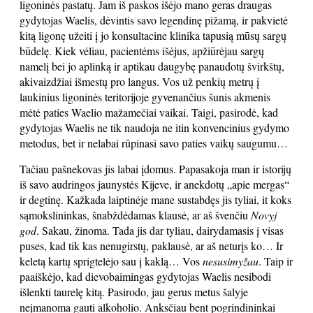
ligoninės pastatų. Jam iš paskos išėjo mano geras draugas
gydytojas Waelis, dėvintis savo legendinę pižamą, ir pakvietė
kitą ligonę užeiti į jo konsultacine klinika tapusią mūsų sargų
būdelę. Kiek vėliau, pacientėms išėjus, apžiūrėjau sargų
namelį bei jo aplinką ir aptikau daugybę panaudotų švirkštų,
akivaizdžiai išmestų pro langus. Vos už penkių metrų į
laukinius ligoninės teritorijoje gyvenančius šunis akmenis
mėtė paties Waelio mažamečiai vaikai. Taigi, pasirodė, kad
gydytojas Waelis ne tik naudoja ne itin konvencinius gydymo
metodus, bet ir nelabai rūpinasi savo paties vaikų saugumu…
Tačiau pašnekovas jis labai įdomus. Papasakoja man ir istorijų
iš savo audringos jaunystės Kijeve, ir anekdotų „apie mergas“
ir degtinę. Kažkada laiptinėje mane sustabdęs jis tyliai, it koks
sąmokslininkas, šnabždėdamas klausė, ar aš švenčiu
Novyj
god
. Sakau, žinoma. Tada jis dar tyliau, dairydamasis į visas
puses, kad tik kas nenugirstų, paklausė, ar aš neturįs ko… Ir
keletą kartų sprigtelėjo sau į kaklą… Vos
nesusimyžau
. Taip ir
paaiškėjo, kad dievobaimingas gydytojas Waelis nesibodi
išlenkti taurelę kitą. Pasirodo, jau gerus metus šalyje
neįmanoma gauti alkoholio. Anksčiau bent pogrindininkai