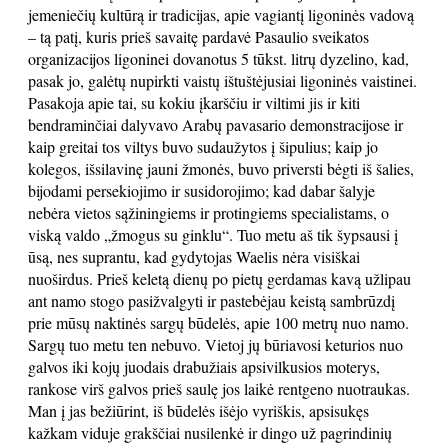
jemeniečių kultūrą ir tradicijas, apie vagiantį ligoninės vadovą
– tą patį, kuris prieš savaitę pardavė Pasaulio sveikatos
organizacijos ligoninei dovanotus 5 tūkst. litrų dyzelino, kad,
pasak jo, galėtų nupirkti vaistų ištuštėjusiai ligoninės vaistinei.
Pasakoja apie tai, su kokiu įkarščiu ir viltimi jis ir kiti
bendraminčiai dalyvavo Arabų pavasario demonstracijose ir
kaip greitai tos viltys buvo sudaužytos į šipulius; kaip jo
kolegos, išsilavinę jauni žmonės, buvo priversti bėgti iš šalies,
bijodami persekiojimo ir susidorojimo; kad dabar šalyje
nebėra vietos sąžiningiems ir protingiems specialistams, o
viską valdo „žmogus su ginklu“. Tuo metu aš tik šypsausi į
ūsą, nes suprantu, kad gydytojas Waelis nėra visiškai
nuoširdus. Prieš keletą dienų po pietų gerdamas kavą užlipau
ant namo stogo pasižvalgyti ir pastebėjau keistą sambrūzdį
prie mūsų naktinės sargų būdelės, apie 100 metrų nuo namo.
Sargų tuo metu ten nebuvo. Vietoj jų būriavosi keturios nuo
galvos iki kojų juodais drabužiais apsivilkusios moterys,
rankose virš galvos prieš saulę jos laikė rentgeno nuotraukas.
Man į jas bežiūrint, iš būdelės išėjo vyriškis, apsisukęs
kažkam viduje grakščiai nusilenkė ir dingo už pagrindinių