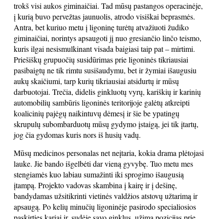
trokš visi aukos giminaičiai. Tad mūsų pastangos operacinėje,
į kurią buvo pervežtas jaunuolis, atrodo visiškai beprasmės.
Antra, bet kuriuo metu į ligoninę turėtų atvažiuoti žudiko
giminaičiai, norintys apsaugoti jį nuo gresiančio linčo teismo,
kuris ilgai nesismulkinant visada baigiasi taip pat – mirtimi.
Priešiškų grupuočių susidūrimas prie ligoninės tikriausiai
pasibaigtų ne tik rimtu susišaudymu, bet ir žymiai išaugusiu
aukų skaičiumi, tarp kurių tikriausiai atsidurtų ir mūsų
darbuotojai. Trečia, didelis ginkluotų vyrų, kariškių ir karinių
automobilių sambūris ligoninės teritorijoje galėtų atkreipti
koalicinių pajėgų naikintuvų dėmesį ir šie be ypatingų
skrupulų subombarduotų mūsų gydymo įstaigą, jei tik įtartų,
jog čia gydomas kuris nors iš husių vadų.
Mūsų medicinos personalas net neįtaria, kokia drama plėtojasi
lauke. Jie bando išgelbėti dar vieną gyvybę. Tuo metu mes
stengiamės kuo labiau sumažinti iki sprogimo išaugusią
įtampą. Projekto vadovas skambina į kairę ir į dešinę,
bandydamas užsitikrinti vietinės valdžios atstovų užtarimą ir
apsaugą. Po kelių minučių ligoninėje pasirodo specialiosios
paskirties kariai ir, sudėję savo ginklus, užima pozicijas prie