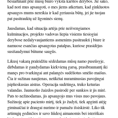
besiartinant prie mūsų biuro vyksta karštos derybos. Jie sako,
kad nori mus apsaugoti, o mes jiems atkertam, kad ginkluotos
apsaugos mums nereikia ir kad geriausia būtų, jei jie tuojau
pat pasitrauktų už ligoninės sienų.
Jausdamas, kad situacija artėja prie neišvengiamos
kulminacijos, projekto vadovas liepia visiems tiesiogiai
derybose nedalyvaujantiems asmenims pasitraukti į biure ir
namuose esančias apsaugotas patalpas, kuriose prasidėjus
susišaudymui būtume saugūs.
Likusį vakarą praleidžiu sėdėdamas mūsų namo pusrūsyje,
dirbdamas ir gaudydamas kiekvieną garsą, prasibraunantį iki
manęs pro tvarkingai ant palangės sudėliotus smėlio maišus.
Čia ir sužinau naujienas, netikėtai nuraminusias pavojingai
įsiplieskusias aistras. Operacija sudėtinga, truko keturias
valandas. Jaunuolio žaizdos pasirodė per sunkios ir jis mirė.
Pats to nežinodamas, jis apsaugojo mus visus nuo pavojaus.
Sužinoję apie paciento mirtį, tiek jo žudyti, tiek apginti atėję
giminaičiai ir draugai nurimo ir pamažu išsiskirstė. Liko tik
artimųjų gedinčios ir savo liūdesį aimanomis bei isteriškais