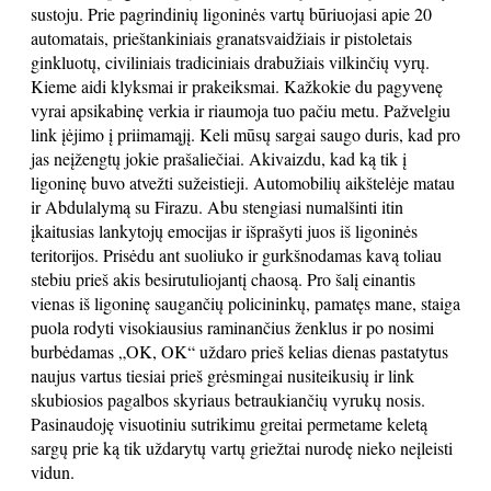
sustoju. Prie pagrindinių ligoninės vartų būriuojasi apie 20
automatais, prieštankiniais granatsvaidžiais ir pistoletais
ginkluotų, civiliniais tradiciniais drabužiais vilkinčių vyrų.
Kieme aidi klyksmai ir prakeiksmai. Kažkokie du pagyvenę
vyrai apsikabinę verkia ir riaumoja tuo pačiu metu. Pažvelgiu
link įėjimo į priimamąjį. Keli mūsų sargai saugo duris, kad pro
jas neįžengtų jokie prašaliečiai. Akivaizdu, kad ką tik į
ligoninę buvo atvežti sužeistieji. Automobilių aikštelėje matau
ir Abdulalymą su Firazu. Abu stengiasi numalšinti itin
įkaitusias lankytojų emocijas ir išprašyti juos iš ligoninės
teritorijos. Prisėdu ant suoliuko ir gurkšnodamas kavą toliau
stebiu prieš akis besirutuliojantį chaosą. Pro šalį einantis
vienas iš ligoninę saugančių policininkų, pamatęs mane, staiga
puola rodyti visokiausius raminančius ženklus ir po nosimi
burbėdamas „OK, OK“ uždaro prieš kelias dienas pastatytus
naujus vartus tiesiai prieš grėsmingai nusiteikusių ir link
skubiosios pagalbos skyriaus betraukiančių vyrukų nosis.
Pasinaudoję visuotiniu sutrikimu greitai permetame keletą
sargų prie ką tik uždarytų vartų griežtai nurodę nieko neįleisti
vidun.