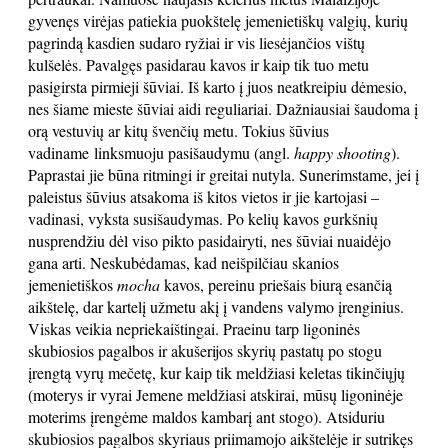
gyvenęs virėjas patiekia puokštelę jemenietiškų valgių, kurių
pagrindą kasdien sudaro ryžiai ir vis liesėjančios vištų
kulšelės. Pavalgęs pasidarau kavos ir kaip tik tuo metu
pasigirsta pirmieji šūviai. Iš karto į juos neatkreipiu dėmesio,
nes šiame mieste šūviai aidi reguliariai. Dažniausiai šaudoma į
orą vestuvių ar kitų švenčių metu. Tokius šūvius
vadiname linksmuoju pasišaudymu (angl.
happy shooting
).
Paprastai jie būna ritmingi ir greitai nutyla. Sunerimstame, jei į
paleistus šūvius atsakoma iš kitos vietos ir jie kartojasi –
vadinasi, vyksta susišaudymas. Po kelių kavos gurkšnių
nusprendžiu dėl viso pikto pasidairyti, nes šūviai nuaidėjo
gana arti. Neskubėdamas, kad neišpilčiau skanios
jemenietiškos
mocha
kavos, pereinu priešais biurą esančią
aikštelę, dar kartelį užmetu akį į vandens valymo įrenginius.
Viskas veikia nepriekaištingai. Praeinu tarp ligoninės
skubiosios pagalbos ir akušerijos skyrių pastatų po stogu
įrengtą vyrų mečetę, kur kaip tik meldžiasi keletas tikinčiųjų
(moterys ir vyrai Jemene meldžiasi atskirai, mūsų ligoninėje
moterims įrengėme maldos kambarį ant stogo). Atsiduriu
skubiosios pagalbos skyriaus priimamojo aikštelėje ir sutrikęs