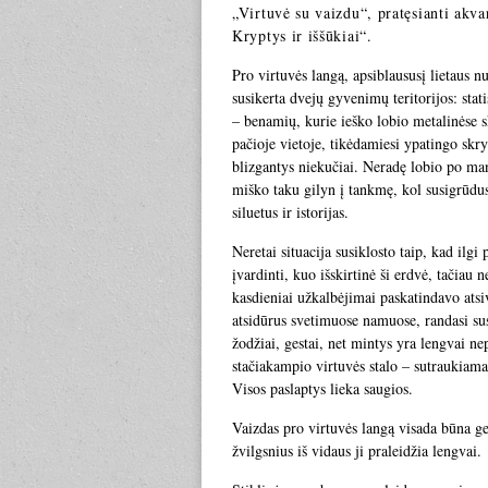
„Virtuvė su vaizdu“, pratęsianti akvar
Kryptys ir iššūkiai“.
Pro virtuvės langą, apsiblaususį lietaus 
susikerta dvejų gyvenimų teritorijos: stati
– benamių, kurie ieško lobio metalinėse s
pačioje vietoje, tikėdamiesi ypatingo skryn
blizgantys niekučiai. Neradę lobio po ma
miško taku gilyn į tankmę, kol susigrūdu
siluetus ir istorijas.
Neretai situacija susiklosto taip, kad ilg
įvardinti, kuo išskirtinė ši erdvė, tačiau
kasdieniai užkalbėjimai paskatindavo atsiv
atsidūrus svetimuose namuose, randasi sus
žodžiai, gestai, net mintys yra lengvai ne
stačiakampio virtuvės stalo – sutraukiam
Visos paslaptys lieka saugios.
Vaizdas pro virtuvės langą visada būna ge
žvilgsnius iš vidaus ji praleidžia lengvai.