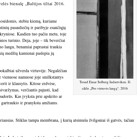
elės bienalę „Baltijos tiltai 2016.
nuosėdomis, stebiu kiemą, kuriame
stinių pasauliečių ir paribyje esančiųjų
kryniose. Kasdien tuo pačiu metu, toje
ios turinio. Deja, joje – tik beverčiai
no langu, benamiai paprastai traukia
sių medžių kamienai paslepia jų
i pokalbiai užverda virtuvėje. Negalėčiau
 ne vienuose namuose joje smilkstantys
Trond Einar Solberg Indsetviken. Iš
erti ir klausytis. Kitose erdvėse,
ciklo „Pro virtuvės langą“. 2016
ivaržymas, verčiantis pajusti, kad
padorūs. Kas įvyksta prie apskrito ar
a gartraukio ir pranyksta amžiams.
riausias. Stiklas tampa membrana, į kurią atsimuša žvilgsniai iš gatvės, tačiau