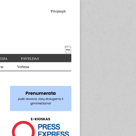
Prisijungti
GIJA
PAVELDAS
ras
Vertimai