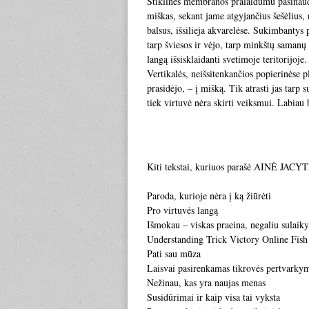
Stiklinės membranos pralaidumu pasinaud
miškas, sekant jame atgyjančius šešėlius, 
balsus, išsilieja akvarelėse. Sukimbantys 
tarp šviesos ir vėjo, tarp minkštų samanų i
langą išsisklaidanti svetimoje teritorijo
Vertikalės, neišsitenkančios popierinėse p
prasidėjo, – į mišką. Tik atrasti jas tarp
tiek virtuvė nėra skirti veiksmui. Labiau
Kiti tekstai, kuriuos parašė AINĖ JACYT
Paroda, kurioje nėra į ką žiūrėti
Pro virtuvės langą
Išmokau – viskas praeina, negaliu sulaiky
Understanding Trick Victory Online Fis
Pati sau mūza
Laisvai pasirenkamas tikrovės pertvarky
Nežinau, kas yra naujas menas
Susidūrimai ir kaip visa tai vyksta