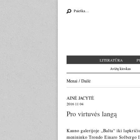
Search for:
LITERATŪRA
P
Avižų kioskas
Menai
/
Dailė
AINĖ JACYTĖ
2016 11 04
Pro virtuvės langą
Kauno galerijoje „Balta“ iki lapkrič
menininko Trondo Einaro Solbergo I