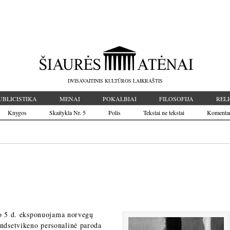
DVISAVAITINIS KULTŪROS LAIKRAŠTIS
UBLICISTIKA
MENAI
POKALBIAI
FILOSOFIJA
RELI
Knygos
Skaitykla Nr. 5
Polis
Tekstai ne tekstai
Komenta
io 5 d. eksponuojama norvegų
ndsetvikeno personalinė paroda