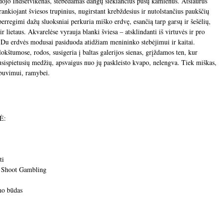
ojo Indsetvikenas, stebėdamas dangų siekiančius pušų kamienus. Atšiaurus
rankiojant šviesos trupinius, nugirstant krebždesius ir nutolstančius paukščių
perregimi dažų sluoksniai perkuria miško erdvę, esančią tarp garsų ir šešėlių,
r lietaus. Akvarelėse vyrauja blanki šviesa – atsklindanti iš virtuvės ir pro
je. Du erdvės modusai pasiduoda atidžiam menininko stebėjimui ir kaitai.
lokštumose, rodos, susigeria į baltas galerijos sienas, grįždamos ten, kur
 susispietusių medžių, apsvaigus nuo jų paskleisto kvapo, nelengva. Tiek miškas,
 buvimui, ramybei.
Ė:
ti
h Shoot Gambling
mo būdas