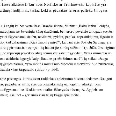
rinėse aikštėse ir kur nors Norilsko ar Trofimovsko kapinėse yra
kaltimų liudijimas, tačiau kokius pėdsakus teroras palieka žmogaus
iš anglų kalbos vertė Rasa Drazdauskienė, Vilnius: „Baltų lankų“ leidyba,
i matuojama ne žuvusiųjų kūnų skaičiumi, bet teroro poveikiu žmogaus
psyche
,
yviai išgyvenamu siaubu, neviltimi, pykčiu, panika, nepasitikėjimu, ilgesiu ir
šo, kad „klausimas „Kiek žmonių mirė?“, kalbant apie Sovietų Sąjungą, yra
, turėtų pirmiausia nuspręsti, ką būtent jie norėtų sužinoti“ (p. 562). Jos teigimu,
lino represijų poveikio ištisų šeimų sveikatai ir gyvybei. Vyras suimamas ir
ona atsiduria lageryje kaip „liaudies priešo šeimos narė“, jų vaikai užauga
ių gaujos nariais, vyro motina miršta nuo rūpesčių ir sielvarto, o jo pusbroliai,
traukia visus tarpusavio ryšius“ (p. 564).
pie pastangas, kurios esant radikalaus apleistumo būsenai dedamos išsaugoti
s, pagarba ar viltis; apie desperatišką siekį užmegzti ir išlaikyti bent
us išgyvenant neatšaukiamos totalios išdavystės būseną. A. Applebaum
 meilę. Gal net – geriausia visų laikų knyga apie meilę.