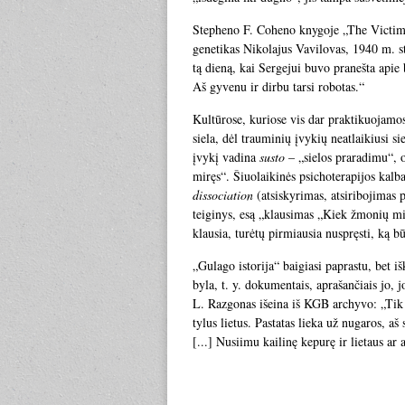
Stepheno F. Coheno knygoje „The Victims
genetikas Nikolajus Vavilovas, 1940 m. st
tą dieną, kai Sergejui buvo pranešta apie 
Aš gyvenu ir dirbu tarsi robotas.“
Kultūrose, kuriose vis dar praktikuojamo
siela, dėl trauminių įvykių neatlaikiusi s
įvykį vadina
susto
– „sielos praradimu“, 
miręs“. Šiuolaikinės psichoterapijos kalb
dissociation
(atsiskyrimas, atsiribojimas 
teiginys, esą „klausimas „Kiek žmonių mirė
klausia, turėtų pirmiausia nuspręsti, ką bū
„Gulago istorija“ baigiasi paprastu, bet 
byla, t. y. dokumentais, aprašančiais jo
L. Razgonas išeina iš KGB archyvo: „Tik 
tylus lietus. Pastatas lieka už nugaros, aš
[...] Nusiimu kailinę kepurę ir lietaus ar