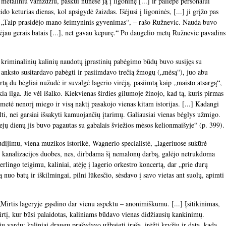
ą metaliniu vamzdžiu, paskui nunešė ją į ligoninę [...] ir paliepė personalui
ido keturias dienas, kol apsigydė žaizdas. Išėjusi į ligoninės, [...] ji grįžo pas
šęs. „Taip prasidėjo mano šeimyninis gyvenimas“, – rašo Ružnevic. Nauda buvo
ėjau gerais batais [...], net gavau kepurę.“ Po daugelio metų Ružnevic pavadins
 kriminalinių kalinių naudotų įprastinių pabėgimo būdų buvo susijęs su
 anksto susitardavo pabėgti ir pasiimdavo trečią žmogų („mėsą“), juo abu
rtą du bėgliai nužudė ir suvalgė lagerio virėją, pasiimtą kaip „maisto atsargą“,
ia ilga. Jie vėl išalko. Kiekvienas širdies gilumoje žinojo, kad tą, kuris pirmas
etė nenorį miego ir visą naktį pasakojo vienas kitam istorijas. [...] Kadangi
lti, nei garsiai išsakyti kamuojančių įtarimų. Galiausiai vienas bėglys užmigo.
iejų dienų jis buvo pagautas su gabalais šviežios mėsos kelionmaišyje“ (p. 399).
ijimu, viena muzikos istorikė, Wagnerio specialistė, „lageriuose sukūrė
 ir kanalizacijos duobes, nes, dirbdama šį nemalonų darbą, galėjo netrukdoma
lingo teigimu, kaliniai, atėję į lagerio orkestro koncertą, dar „prie durų
nuo batų ir iškilmingai, pilni lūkesčio, sėsdavo į savo vietas ant suolų, apimti
Mirtis lageryje gąsdino dar vienu aspektu – anonimiškumu. [...] Įsitikinimas,
rtį, kur būsi palaidotas, kaliniams būdavo vienas didžiausių kankinimų.
 vardų; kaliniai draugų prašydavo užbaigti įrašą, įrėžti kryžių ir datą, kada