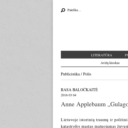
Search for:
LITERATŪRA
P
Avižų kioskas
Publicistika
/
Polis
RASA BALOČKAITĖ
2016 03 04
Anne Applebaum „Gulago is
Lietuvoje istorinių traumų ir politin
katastrofos mastas matuojamas žuvusi