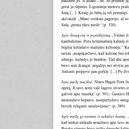
paklausė jis. Ji atsake – ne. Jis primušė j
gerai ja rūpintis. Ligoninėje moteris prale
Sašą [...]. Kitaip jis būtų ją vėl primu
akivaizdi. „Mano sveikata pagerėjo, aš av
Sašą „pirma tikra meile“ (p. 320).
Apie draugystę ir pasitikėjimą.
„Vienas iš
kanibalizmu. Pora kriminalinių kalinių iš
bėgliai ketindavo maitintis kelionėje.“ Ka
tačiau „neapskaičiavo, kad kelionė bus tok
užmigs, nužudys jo bendras. Tad abu apsim
buvo seni draugai, negalėjo nei atvirai pu
Antrasis perpjovė jam gerklę. [...] Po dv
Apie meilę muzikai.
Ninos Hagen Torn liud
operą. Ji savo noru valė lagerio išvietes
galvoti apie muziką“ (p. 391). Gustavo Her
nusiimdavo kepures, nusipurtydavo sniegą 
beveik religinio susižavėjimo“ (p. 389).
Apie meilę gyvenimui ir nebūties baimę.
„
kad niekas niekada nesužinos apie tavo mi
Barakų sienose buvo įrėžta daugybė kalinių