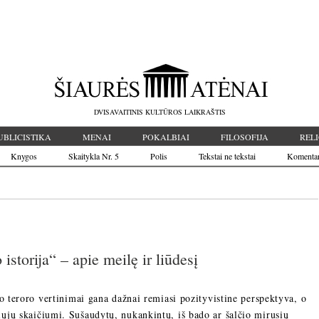
DVISAVAITINIS KULTŪROS LAIKRAŠTIS
UBLICISTIKA
MENAI
POKALBIAI
FILOSOFIJA
RELI
Knygos
Skaitykla Nr. 5
Polis
Tekstai ne tekstai
Komenta
torija“ – apie meilę ir liūdesį
io teroro vertinimai gana dažnai remiasi pozityvistine perspektyva, o
ųjų skaičiumi. Sušaudytų, nukankintų, iš bado ar šalčio mirusių