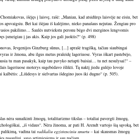
omiakovas, išėjęs į laisvę, rašė: „Maniau, kad atsidūręs laisvėje ne eisiu, bet
jos apsvaigsiu. Bet kai išėjau iš kalėjimo, nieko panašaus nejutau. Žengiau pro
 dvasios pakilimo… Saulės nutviekstu peronu bėgo dvi merginos lengvomis
ęs įsmeigiau į jas akis. Kaip jos gali juoktis?“ (p. 498)
novas, Jevgenijos Ginzburg sūnus, [...] aprašė tragišką, tačiau siaubingai
o vyras ir žmona, abu ilgus metus praleidę lageriuose. Vyras iškart pastebėjo,
usia tu man pasakyk, kaip tau pavyko netapti baisiai… tu net nesulysai!“ –
dais lageriuose moterys sugebėdavo išlikti. Tą naktį jiedu gulėjo lovoje
i kalbėtis: „Liūdesys ir sielvartas išdegino juos iki dugno“ (p. 505).
las nėra sunaikinti žmogų, totalitarizmo tikslas – totaliai pavergti žmogų,
sichologiškai, „iš vidaus“. Nėra žinoma, ar pati H. Arendt vartojo šią sąvoką, bet
į palikimą, vadina tai
radikaliu egzistenciniu smurtu
– kai skausmas žmogų
jęs pasauliui, savo artimiesiems ir sau pačiam.