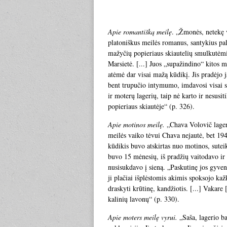
Apie romantišką meilę
. „Žmonės, netekę v
platoniškus meilės romanus, santykius pal
mažyčių popieriaus skiautelių smulkutėmis
Marsietė. [...] Juos „supažindino“ kitos m
atėmė dar visai mažą kūdikį. Jis pradėjo ja
bent trupučio intymumo, imdavosi visai si
ir moterų lagerių, taip nė karto ir nesusit
popieriaus skiautėje“ (p. 326).
Apie motinos meilę.
„Chava Volovič lagery
meilės vaiko tėvui Chava nejautė, bet 19
kūdikis buvo atskirtas nuo motinos, sute
buvo 15 mėnesių, iš pradžių vaitodavo ir pr
nusisukdavo į sieną. „Paskutinę jos gyven
ji plačiai išplėstomis akimis spoksojo ka
draskyti krūtinę, kandžiotis. [...] Vakare
kalinių lavonų“ (p. 330).
Apie moters meilę vyrui.
„Saša, lagerio ba