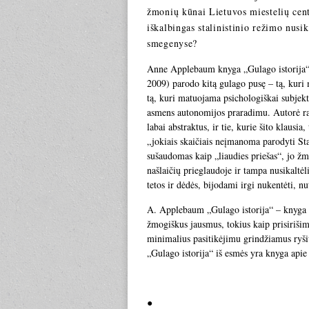
žmonių kūnai Lietuvos miestelių cent
iškalbingas stalinistinio režimo nusi
smegenyse?
Anne Applebaum knyga „Gulago istorija“ (
2009) parodo kitą gulago pusę – tą, kur
tą, kuri matuojama psichologiškai subjekt
asmens autonomijos praradimu. Autorė ra
labai abstraktus, ir tie, kurie šito klausia
„jokiais skaičiais neįmanoma parodyti Sta
sušaudomas kaip „liaudies priešas“, jo žm
našlaičių prieglaudoje ir tampa nusikaltėl
tetos ir dėdės, bijodami irgi nukentėti, nu
A. Applebaum „Gulago istorija“ – knyga a
žmogiškus jausmus, tokius kaip prisirišima
minimalius pasitikėjimu grindžiamus ryši
„Gulago istorija“ iš esmės yra knyga apie
●