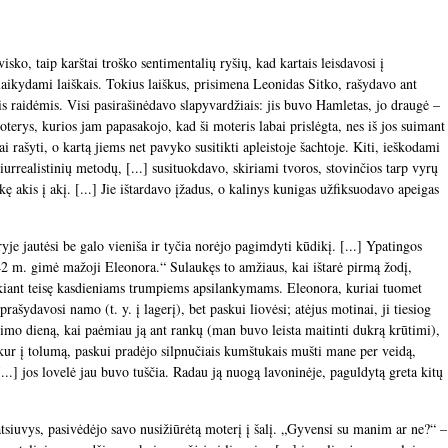
isko, taip karštai troško sentimentalių ryšių, kad kartais leisdavosi į
aikydami laiškais. Tokius laiškus, prisimena Leonidas Sitko, rašydavo ant
 raidėmis. Visi pasirašinėdavo slapyvardžiais: jis buvo Hamletas, jo draugė –
oterys, kurios jam papasakojo, kad ši moteris labai prislėgta, nes iš jos suimant
i rašyti, o kartą jiems net pavyko susitikti apleistoje šachtoje. Kiti, ieškodami
urrealistinių metodų, [...] susituokdavo, skiriami tvoros, stovinčios tarp vyrų
ikę akis į akį. [...] Jie ištardavo įžadus, o kalinys kunigas užfiksuodavo apeigas
je jautėsi be galo vieniša ir tyčia norėjo pagimdyti kūdikį. [...] Ypatingos
42 m. gimė mažoji Eleonora.“ Sulaukęs to amžiaus, kai ištarė pirmą žodį,
ikiant teisę kasdieniams trumpiems apsilankymams. Eleonora, kuriai tuomet
ašydavosi namo (t. y. į lagerį), bet paskui liovėsi; atėjus motinai, ji tiesiog
imo dieną, kai paėmiau ją ant rankų (man buvo leista maitinti dukrą krūtimi),
žkur į tolumą, paskui pradėjo silpnučiais kumštukais mušti mane per veidą,
 [...] jos lovelė jau buvo tuščia. Radau ją nuogą lavoninėje, paguldytą greta kitų
tsiuvys, pasivėdėjo savo nusižiūrėtą moterį į šalį. „Gyvensi su manim ar ne?“ –