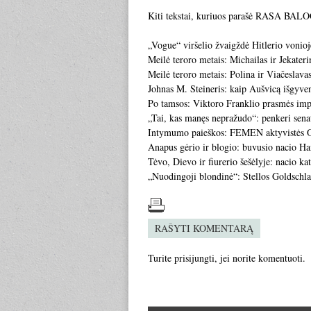
Kiti tekstai, kuriuos parašė RASA BA
„Vogue“ viršelio žvaigždė Hitlerio vonioje
Meilė teroro metais: Michailas ir Jekateri
Meilė teroro metais: Polina ir Viačeslava
Johnas M. Steineris: kaip Aušvicą išgyv
Po tamsos: Viktoro Franklio prasmės imp
„Tai, kas manęs nepražudo“: penkeri sen
Intymumo paieškos: FEMEN aktyvistės O
Anapus gėrio ir blogio: buvusio nacio Han
Tėvo, Dievo ir fiurerio šešėlyje: nacio ka
„Nuodingoji blondinė“: Stellos Goldschla
RAŠYTI KOMENTARĄ
Turite
prisijungti
, jei norite komentuoti.