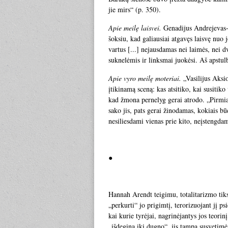
jie mirs“ (p. 350).
Apie meilę laisvei.
Genadijus Andrejevas-Ch
šoksiu, kad galiausiai atgavęs laisvę nuo 
vartus [...] nejausdamas nei laimės, nei
suknelėmis ir linksmai juokėsi. Aš apstulb
Apie vyro meilę moteriai.
„Vasilijus Aksio
įtikinamą sceną: kas atsitiko, kai susitik
kad žmona pernelyg gerai atrodo. „Pirmia
sako jis, pats gerai žinodamas, kokiais bū
nesiliesdami vienas prie kito, neįstengdam
●
Hannah Arendt teigimu, totalitarizmo tiks
„perkurti“ jo prigimtį, terorizuojant jį p
kai kurie tyrėjai, nagrinėjantys jos teorin
„išdegina iki dugno“, jis tampa susvetimė