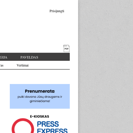
Prisijungti
GIJA
PAVELDAS
ras
Vertimai