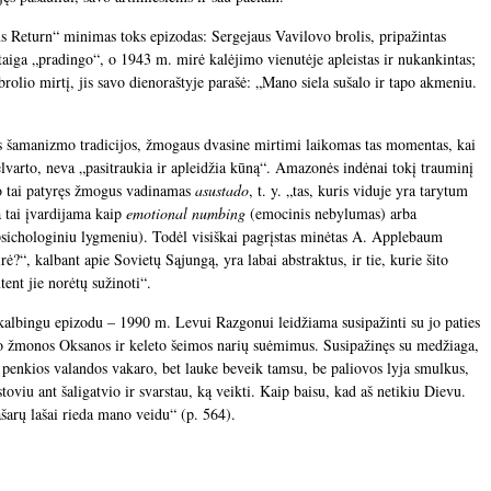
 Return“ minimas toks epizodas: Sergejaus Vavilovo brolis, pripažintas
aiga „pradingo“, o 1943 m. mirė kalėjimo vienutėje apleistas ir nukankintas;
brolio mirtį, jis savo dienoraštyje parašė: „Mano siela sušalo ir tapo akmeniu.
s šamanizmo tradicijos, žmogaus dvasine mirtimi laikomas tas momentas, kai
ielvarto, neva „pasitraukia ir apleidžia kūną“. Amazonės indėnai tokį trauminį
o tai patyręs žmogus vadinamas
asustado
, t. y. „tas, kuris viduje yra tarytum
a tai įvardijama kaip
emotional numbing
(emocinis nebylumas) arba
psichologiniu lygmeniu). Todėl visiškai pagrįstas minėtas A. Applebaum
?“, kalbant apie Sovietų Sąjungą, yra labai abstraktus, ir tie, kurie šito
tent jie norėtų sužinoti“.
iškalbingu epizodu – 1990 m. Levui Razgonui leidžiama susipažinti su jo paties
, jo žmonos Oksanos ir keleto šeimos narių suėmimus. Susipažinęs su medžiaga,
penkios valandos vakaro, bet lauke beveik tamsu, be paliovos lyja smulkus,
 stoviu ant šaligatvio ir svarstau, ką veikti. Kaip baisu, kad aš netikiu Dievu.
 ašarų lašai rieda mano veidu“ (p. 564).