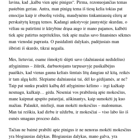
lavina, kad „kalbu vien apie pinigus“. Pirma, rezonuojančias temas
pastebim geriau. Antra, man pinigų tema iš tiesų kelia tokias pat
emocijas kaip ir obuolių veislių, maudynėms tinkamiausių ežerų ar
perskaitytų knygų temos. Kadangi ankstyvoje jaunystėje skurdau, o
vėliau su patirtimi ir kūrybine drąsa augo ir mano pajamos, kalbėti
tiek apie patirtus nepriteklius, tiek apie mažas savo finansines sėkmes
man vienodai paprasta. O pasidalinti dalykais, padėjusiais man
išbristi iš skurdo, tikrai negaila.
Mes, lietuviai, esame išmokyti slėpti savo (dažniausiai nedidelius)
atlyginimus – žiūrėk, darbuotojams tarpusavyje pasikalbėjus
paaiškės, kad vienas gauna keliais šimtais litų daugiau už kitą, reikės
ir tam algą kelti. Slepiame dažniausiai tai, dėl ko gėdijamės, ar ne?
Taip pat sunku pradėti kalbą dėl atlyginimo kėlimo – irgi kažkaip
nesmagu, kažkaip… gėda. Neseniai vos prabilusią apie mokesčius,
mane kaipmat apspito patarėjai, aiškinantys, kaip sumokėti jų kuo
mažiau. Palaukit, mielieji, man mokėti mokesčius – malonumas.
Man tai reiškia, kad dirbu ir uždirbu, ir mokesčiai – viso labo šio iš
esmės smagaus proceso dalis.
Tačiau ne baimė prabilti apie pinigus ir ne nenoras mokėti mokesčius
yra blogiausias dalykas. Blogiausias dalykas, mano galva, yra