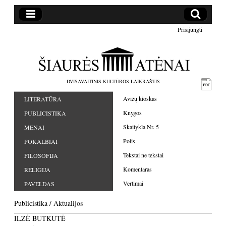
Prisijungti
DVISAVAITINIS KULTŪROS LAIKRAŠTIS
Avižų kioskas
LITERATŪRA
Knygos
PUBLICISTIKA
Skaitykla Nr. 5
MENAI
Polis
POKALBIAI
Tekstai ne tekstai
FILOSOFIJA
Komentaras
RELIGIJA
Vertimai
PAVELDAS
Publicistika
/
Aktualijos
ILZĖ BUTKUTĖ