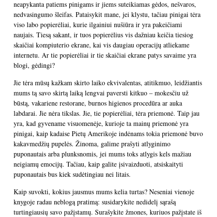
neapykanta patiems pinigams ir jiems suteikiamas gėdos, nešvaros,
nedvasingumo šleifas. Pataisykit mane, jei klystu, tačiau pinigai tėra
viso labo popierėliai, kurie ilgainiui nušiūra ir yra pakeičiami
naujais. Tiesą sakant, ir tuos popierėlius vis dažniau keičia tiesiog
skaičiai kompiuterio ekrane, kai vis daugiau operacijų atliekame
internetu. Ar tie popierėliai ir tie skaičiai ekrane patys savaime yra
blogi, gėdingi?
Jie tėra mūsų kažkam skirto laiko ekvivalentas, atitikmuo, leidžiantis
mums tą savo skirtą laiką lengvai paversti kitkuo – mokesčiu už
būstą, vakariene restorane, burnos higienos procedūra ar auka
labdarai. Jie nėra tikslas. Jie, tie popierėliai, tėra priemonė. Taip jau
yra, kad gyvename visuomenėje, kurioje ta mainų priemonė yra
pinigai, kaip kadaise Pietų Amerikoje indėnams tokia priemonė buvo
kakavmedžių pupelės. Žinoma, galime prašyti atlyginimo
puponautais arba plunksnomis, jei mums toks atlygis kels mažiau
neigiamų emocijų. Tačiau, kaip galite įsivaizduoti, atsiskaityti
puponautais bus kiek sudėtingiau nei litais.
Kaip suvokti, kokius jausmus mums kelia turtas? Neseniai vienoje
knygoje radau neblogą pratimą: susidarykite nedidelį sąrašą
turtingiausių savo pažįstamų. Surašykite žmones, kuriuos pažįstate iš