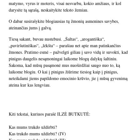
matymo, vyrus ir moteris, visai nesvarbu, kokio amžiaus, ir kol
darysite tą sąrašą, neskaitykite teksto žemiau.
O dabar susirašykite blogiausias tų žmonių asmenines savybes,
ateinančias jums į galvą.
Tiesą sakant, buvau nustebusi. „Šaltas“, „arogantiška“,
„paviršutiniškas“, „lėkšta“ – parašiau net apie man patinkančius
žmones. Pratimo esmė – pažvelgti giliau į savo vidų ir suvokti, kad
pinigus daugelis nesąmoningai laikome blogų dalykų šaltiniu.
Sakoma, kad mūsų pasąmonė mus nuoširdžiai saugo nuo to, ką
laikome blogiu. O kai į pinigus žiūrime tiesiog kaip į pinigus,
neteikdami jiems papildomo emocinio krūvio, jie į mūsų gyvenimą
ateina kur kas lengviau.
Kiti tekstai, kuriuos parašė ILZĖ BUTKUTĖ:
Kas mums trukdo uždirbti?
Kas trukdo mums uždirbti? (IV)