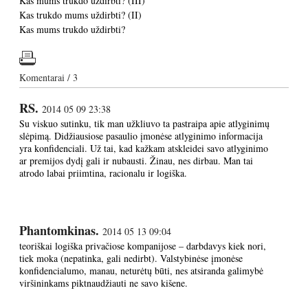
Kas mums trukdo uždirbti? (III)
Kas trukdo mums uždirbti? (II)
Kas mums trukdo uždirbti?
Komentarai / 3
RS.
2014 05 09 23:38
Su viskuo sutinku, tik man užkliuvo ta pastraipa apie atlyginimų
slėpimą. Didžiausiose pasaulio įmonėse atlyginimo informacija
yra konfidenciali. Už tai, kad kažkam atskleidei savo atlyginimo
ar premijos dydį gali ir nubausti. Žinau, nes dirbau. Man tai
atrodo labai priimtina, racionalu ir logiška.
Phantomkinas.
2014 05 13 09:04
teoriškai logiška privačiose kompanijose – darbdavys kiek nori,
tiek moka (nepatinka, gali nedirbt). Valstybinėse įmonėse
konfidencialumo, manau, neturėtų būti, nes atsiranda galimybė
viršininkams piktnaudžiauti ne savo kišene.