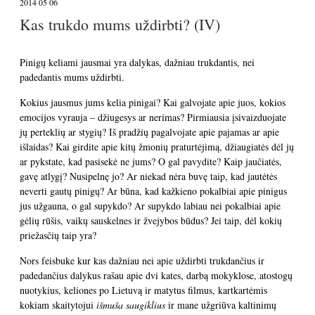
2014 05 06
Kas trukdo mums uždirbti? (IV)
Pinigų keliami jausmai yra dalykas, dažniau trukdantis, nei
padedantis mums uždirbti.
Kokius jausmus jums kelia pinigai? Kai galvojate apie juos, kokios
emocijos vyrauja – džiugesys ar nerimas? Pirmiausia įsivaizduojate
jų perteklių ar stygių? Iš pradžių pagalvojate apie pajamas ar apie
išlaidas? Kai girdite apie kitų žmonių praturtėjimą, džiaugiatės dėl jų
ar pykstate, kad pasisekė ne jums? O gal pavydite? Kaip jaučiatės,
gavę atlygį? Nusipelnę jo? Ar niekad nėra buvę taip, kad jautėtės
neverti gautų pinigų? Ar būna, kad kažkieno pokalbiai apie pinigus
jus užgauna, o gal supykdo? Ar supykdo labiau nei pokalbiai apie
gėlių rūšis, vaikų sauskelnes ir žvejybos būdus? Jei taip, dėl kokių
priežasčių taip yra?
Nors feisbuke kur kas dažniau nei apie uždirbti trukdančius ir
padedančius dalykus rašau apie dvi kates, darbą mokyklose, atostogų
nuotykius, keliones po Lietuvą ir matytus filmus, kartkartėmis
kokiam skaitytojui
išmuša saugiklius
ir mane užgriūva kaltinimų