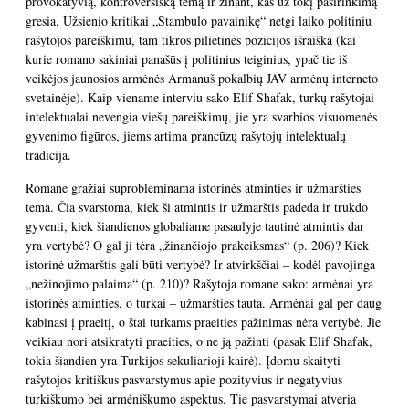
provokatyvią, kontroversišką temą ir žinant, kas už tokį pasirinkimą
gresia. Užsienio kritikai „Stambulo pavainikę“ netgi laiko politiniu
rašytojos pareiškimu, tam tikros pilietinės pozicijos išraiška (kai
kurie romano sakiniai panašūs į politinius teiginius, ypač tie iš
veikėjos jaunosios armėnės Armanuš pokalbių JAV armėnų interneto
svetainėje). Kaip viename interviu sako Elif Shafak, turkų rašytojai
intelektualai nevengia viešų pareiškimų, jie yra svarbios visuomenės
gyvenimo figūros, jiems artima prancūzų rašytojų intelektualų
tradicija.
Romane gražiai suprobleminama istorinės atminties ir užmaršties
tema. Čia svarstoma, kiek ši atmintis ir užmarštis padeda ir trukdo
gyventi, kiek šiandienos globaliame pasaulyje tautinė atmintis dar
yra vertybė? O gal ji tėra „žinančiojo prakeiksmas“ (p. 206)? Kiek
istorinė užmarštis gali būti vertybė? Ir atvirkščiai – kodėl pavojinga
„nežinojimo palaima“ (p. 210)? Rašytoja romane sako: armėnai yra
istorinės atminties, o turkai – užmaršties tauta. Armėnai gal per daug
kabinasi į praeitį, o štai turkams praeities pažinimas nėra vertybė. Jie
veikiau nori atsikratyti praeities, o ne ją pažinti (pasak Elif Shafak,
tokia šiandien yra Turkijos sekuliarioji kairė). Įdomu skaityti
rašytojos kritiškus pasvarstymus apie pozityvius ir negatyvius
turkiškumo bei armėniškumo aspektus. Tie pasvarstymai atveria