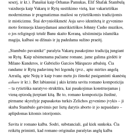
seserį, ir kt.). Panašiai kaip Orhanas Pamukas, Elif Shafak Stambulą
vaizduoja kaip Vakarų ir Rytų susitikimo vietą, kur vakarietiškas
modernizmas ir pragmatizmas maišosi su rytietiškomis tradicijomis
ir misticizmu. Štai devyniolikmetė Asja savo identitetą ir gyvenimo
moto formuoja klausydamasi amerikietiškos Johnny Casho muzikos,
o jos religingoji tetulė Banu skaito Koraną, užsiiminėja islamiška
magija, kalbasi su džinais ir jų padedama sužino praeitį.
„Stambulo pavainikė“ parašyta Vakarų pasakojimo tradiciją jungiant
su Rytų. Kaip užsimenama pačiame romane, jame galima girdėti ir
Milano Kunderos, ir Gabrielio Garcíos Márquezo atbalsių. Čia
randame ir Rytų padavimų bei legendų (pvz., apie mirties angelą
Azrailą, apie Nojų ir kaip tvano metu jis išmokė pasigaminti skanėstą
ashure
ir kt.). Bet labiausiai į akis krinta savita romano kompozicija
– ta rytietiška naratyvo struktūra, kai pasakojimas konstruojamas į
vieną epizodą įterpiant kitą. Be to, romano kompozicija žiedinė,
pirmame skyrelyje papasakotas turkės Zelichos gyvenimo įvykis – ji
skuba Stambulo gatvėmis per lietų darytis aborto ir jo nepasidaro –
aplipdomas kitomis istorijomis.
Savita ir romano kalba. Sodri, substanciali, gal kiek sunkoka. Čia
reikėtų priminti, kad romano originalas parašytas anglų kalba