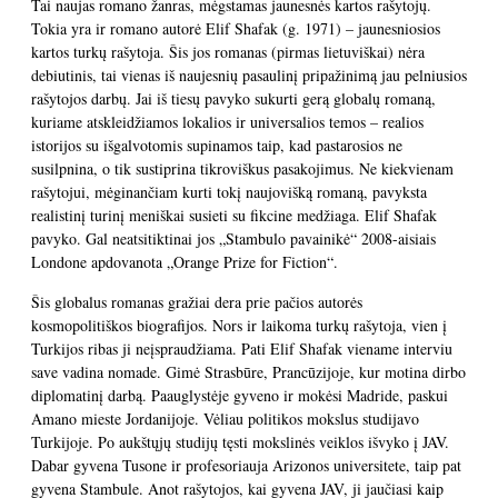
Tai naujas romano žanras, mėgstamas jaunesnės kartos rašytojų.
Tokia yra ir romano autorė Elif Shafak (g. 1971) – jaunesniosios
kartos turkų rašytoja. Šis jos romanas (pirmas lietuviškai) nėra
debiutinis, tai vienas iš naujesnių pasaulinį pripažinimą jau pelniusios
rašytojos darbų. Jai iš tiesų pavyko sukurti gerą globalų romaną,
kuriame atskleidžiamos lokalios ir universalios temos – realios
istorijos su išgalvotomis supinamos taip, kad pastarosios ne
susilpnina, o tik sustiprina tikroviškus pasakojimus. Ne kiekvienam
rašytojui, mėginančiam kurti tokį naujovišką romaną, pavyksta
realistinį turinį meniškai susieti su fikcine medžiaga. Elif Shafak
pavyko. Gal neatsitiktinai jos „Stambulo pavainikė“ 2008-aisiais
Londone apdovanota „Orange Prize for Fiction“.
Šis globalus romanas gražiai dera prie pačios autorės
kosmopolitiškos biografijos. Nors ir laikoma turkų rašytoja, vien į
Turkijos ribas ji neįspraudžiama. Pati Elif Shafak viename interviu
save vadina nomade. Gimė Strasbūre, Prancūzijoje, kur motina dirbo
diplomatinį darbą. Paauglystėje gyveno ir mokėsi Madride, paskui
Amano mieste Jordanijoje. Vėliau politikos mokslus studijavo
Turkijoje. Po aukštųjų studijų tęsti mokslinės veiklos išvyko į JAV.
Dabar gyvena Tusone ir profesoriauja Arizonos universitete, taip pat
gyvena Stambule. Anot rašytojos, kai gyvena JAV, ji jaučiasi kaip