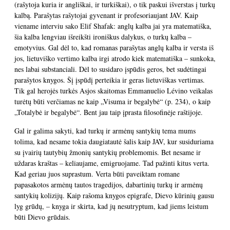
(rašytoja kuria ir angliškai, ir turkiškai), o tik paskui išverstas į turkų
kalbą. Parašytas rašytojai gyvenant ir profesoriaujant JAV. Kaip
viename interviu sako Elif Shafak: anglų kalba jai yra matematiška,
šia kalba lengviau išreikšti ironiškus dalykus, o turkų kalba –
emotyvius. Gal dėl to, kad romanas parašytas anglų kalba ir versta iš
jos, lietuviško vertimo kalba irgi atrodo kiek matematiška – sunkoka,
nes labai substanciali. Dėl to susidaro įspūdis geros, bet sudėtingai
parašytos knygos. Šį įspūdį perteikia ir geras lietuviškas vertimas.
Tik gal herojės turkės Asjos skaitomas Emmanuelio Lévino veikalas
turėtų būti verčiamas ne kaip „Visuma ir begalybė“ (p. 234), o kaip
„Totalybė ir begalybė“. Bent jau taip įprasta filosofinėje raštijoje.
Gal ir galima sakyti, kad turkų ir armėnų santykių tema mums
tolima, kad nesame tokia daugiatautė šalis kaip JAV, kur susiduriama
su įvairių tautybių žmonių santykių problemomis. Bet nesame ir
uždaras kraštas – keliaujame, emigruojame. Tad pažinti kitus verta.
Kad geriau juos suprastum. Verta būti paveiktam romane
papasakotos armėnų tautos tragedijos, dabartinių turkų ir armėnų
santykių kolizijų. Kaip rašoma knygos epigrafe, Dievo kūrinių gausu
lyg grūdų, – knyga ir skirta, kad jų nesutryptum, kad jiems leistum
būti Dievo grūdais.