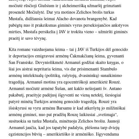
močiutė rūsčioji Giulsium ir į alcheimerišką užmarštį grimztanti
prosenelė Močiulytė. Dar yra motinos Zelichos brolis turkas
Mustafa, didžiausia šeimai Alacho dovanota brangenybė. Kad
pabėgtų nuo it prakeiksmas giminės vyrus persekiojančios ankstyvos
mirties, Mustafa persikelia į JAV ir trokšta vieno – užmiršti giminės
praeitį ir savo tėvynę.
Kita romane vaizduojama šeima – tai į JAV iš Turkijos dėl genocido
ir deportacijos emigravusi armėnų Čakmakčianų šeima, gyvenanti
San Fransiske. Devyniolikmetė Armanuš godžiai skaito knygas, o
šiai jos aistrai nepritaria šeima, vis dar prisimenanti Stambulo
armėnų intelektualų (politikų, rašytojų, dvasininkų) sunaikinimo
tragediją. Armanuš motina yra egocentriškoji amerikietė Rouzė.
Armanuš močiutė armėnė Šušan, ant kaklo nešiojanti šv. Antano
pakabutį, praeityje padėjusį išgyventi ne vieną netektį, tiesiogiai
patyrė minėtą Turkijos armėnų genocido tragediją. Rouzė yra
išsiskyrusi su vyru armėnu Barsamu ir kad atkeršytų jo milžiniškai
armėnų giminei, nuo pat pradžių Rouzę laikiusiai „svetimąja“,
susituokia su turku Mustafa, minėtuoju Zelichos broliu. Jaunoji
Armanuš jaučia, kad jos tapatybė padalyta, plėšoma tarp dviejų
egzistencijos būvių – amerikietiško ir armėniško. Išgyvendama