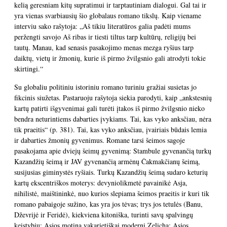
kelią geresniam kitų supratimui ir tarptautiniam dialogui. Gal tai ir
yra vienas svarbiausių šio globalaus romano tikslų. Kaip viename
interviu sako rašytoja: „Aš tikiu literatūros galia padėti mums
peržengti savojo Aš ribas ir tiesti tiltus tarp kultūrų, religijų bei
tautų. Manau, kad senasis pasakojimo menas mezga ryšius tarp
daiktų, vietų ir žmonių, kurie iš pirmo žvilgsnio gali atrodyti tokie
skirtingi.“
Su globaliu politiniu istoriniu romano turiniu gražiai susietas jo
fikcinis siužetas. Pastaruoju rašytoja siekia parodyti, kaip „ankstesnių
kartų patirti išgyvenimai gali turėti įtakos iš pirmo žvilgsnio nieko
bendra neturintiems dabarties įvykiams. Tai, kas vyko anksčiau, nėra
tik praeitis“ (p. 381). Tai, kas vyko anksčiau, įvairiais būdais lemia
ir dabarties žmonių gyvenimus. Romane tarsi šeimos sagoje
pasakojama apie dviejų šeimų gyvenimą: Stambule gyvenančią turkų
Kazandžių šeimą ir JAV gyvenančią armėnų Čakmakčianų šeimą,
susijusias giminystės ryšiais. Turkų Kazandžių šeimą sudaro keturių
kartų ekscentriškos moterys: devyniolikmetė pavainikė Asja,
nihilistė, maištininkė, nuo kurios slepiama šeimos praeitis ir kuri tik
romano pabaigoje sužino, kas yra jos tėvas; trys jos tetulės (Banu,
Dževrijė ir Feridė), kiekviena kitoniška, turinti savų spalvingų
keistybių; Asjos motina vakarietiškai moderni Zelicha; Asjos