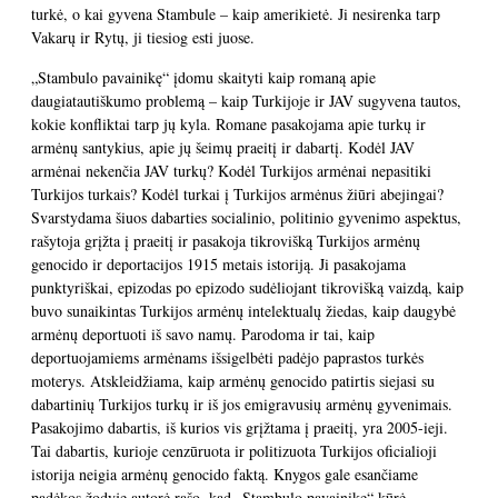
turkė, o kai gyvena Stambule – kaip amerikietė. Ji nesirenka tarp
Vakarų ir Rytų, ji tiesiog esti juose.
„Stambulo pavainikę“ įdomu skaityti kaip romaną apie
daugiatautiškumo problemą – kaip Turkijoje ir JAV sugyvena tautos,
kokie konfliktai tarp jų kyla. Romane pasakojama apie turkų ir
armėnų santykius, apie jų šeimų praeitį ir dabartį. Kodėl JAV
armėnai nekenčia JAV turkų? Kodėl Turkijos armėnai nepasitiki
Turkijos turkais? Kodėl turkai į Turkijos armėnus žiūri abejingai?
Svarstydama šiuos dabarties socialinio, politinio gyvenimo aspektus,
rašytoja grįžta į praeitį ir pasakoja tikrovišką Turkijos armėnų
genocido ir deportacijos 1915 metais istoriją. Ji pasakojama
punktyriškai, epizodas po epizodo sudėliojant tikrovišką vaizdą, kaip
buvo sunaikintas Turkijos armėnų intelektualų žiedas, kaip daugybė
armėnų deportuoti iš savo namų. Parodoma ir tai, kaip
deportuojamiems armėnams išsigelbėti padėjo paprastos turkės
moterys. Atskleidžiama, kaip armėnų genocido patirtis siejasi su
dabartinių Turkijos turkų ir iš jos emigravusių armėnų gyvenimais.
Pasakojimo dabartis, iš kurios vis grįžtama į praeitį, yra 2005-ieji.
Tai dabartis, kurioje cenzūruota ir politizuota Turkijos oficialioji
istorija neigia armėnų genocido faktą. Knygos gale esančiame
padėkos žodyje autorė rašo, kad „Stambulo pavainikę“ kūrė