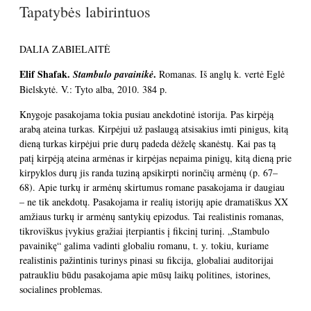
Tapatybės labirintuos
DALIA ZABIELAITĖ
Elif Shafak.
.
Stambulo pavainikė
Romanas. Iš anglų k. vertė Eglė
Bielskytė. V.: Tyto alba, 2010. 384 p.
Knygoje pasakojama tokia pusiau anekdotinė istorija. Pas kirpėją
arabą ateina turkas. Kirpėjui už paslaugą atsisakius imti pinigus, kitą
dieną turkas kirpėjui prie durų padeda dėželę skanėstų.
Kai pas tą
patį kirpėją ateina armėnas ir kirpėjas nepaima pinigų, kitą dieną prie
kirpyklos durų jis randa tuziną apsikirpti norinčių armėnų (p. 67–
68). Apie turkų ir armėnų skirtumus romane pasakojama ir daugiau
– ne tik anekdotų. Pasakojama ir realių istorijų apie dramatiškus XX
amžiaus turkų ir armėnų santykių epizodus. Tai realistinis romanas,
tikroviškus įvykius gražiai įterpiantis į fikcinį turinį. „Stambulo
pavainikę“ galima vadinti globaliu romanu, t. y. tokiu, kuriame
realistinis pažintinis turinys pinasi su fikcija, globaliai auditorijai
patraukliu būdu pasakojama apie mūsų laikų politines, istorines,
socialines problemas.