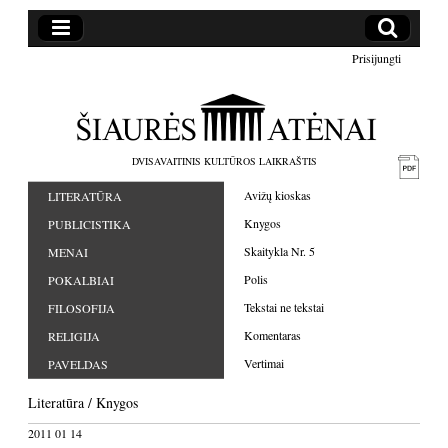
Prisijungti
DVISAVAITINIS KULTŪROS LAIKRAŠTIS
Avižų kioskas
LITERATŪRA
Knygos
PUBLICISTIKA
Skaitykla Nr. 5
MENAI
Polis
POKALBIAI
Tekstai ne tekstai
FILOSOFIJA
Komentaras
RELIGIJA
Vertimai
PAVELDAS
Literatūra
/
Knygos
2011 01 14