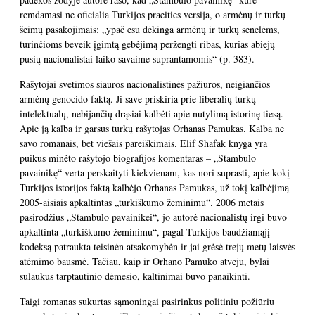
remdamasi ne oficialia Turkijos praeities versija, o armėnų ir turkų
šeimų pasakojimais: „ypač esu dėkinga armėnų ir turkų senelėms,
turinčioms beveik įgimtą gebėjimą peržengti ribas, kurias abiejų
pusių nacionalistai laiko savaime suprantamomis“ (p. 383).
Rašytojai svetimos siauros nacionalistinės pažiūros, neigiančios
armėnų genocido faktą. Ji save priskiria prie liberalių turkų
intelektualų, nebijančių drąsiai kalbėti apie nutylimą istorinę tiesą.
Apie ją kalba ir garsus turkų rašytojas Orhanas Pamukas. Kalba ne
savo romanais, bet viešais pareiškimais. Elif Shafak knyga yra
puikus minėto rašytojo biografijos komentaras – „Stambulo
pavainikę“ verta perskaityti kiekvienam, kas nori suprasti, apie kokį
Turkijos istorijos faktą kalbėjo Orhanas Pamukas, už tokį kalbėjimą
2005-aisiais apkaltintas „turkiškumo žeminimu“. 2006 metais
pasirodžius „Stambulo pavainikei“, jo autorė nacionalistų irgi buvo
apkaltinta „turkiškumo žeminimu“, pagal Turkijos baudžiamąjį
kodeksą patraukta teisinėn atsakomybėn ir jai grėsė trejų metų laisvės
atėmimo bausmė. Tačiau, kaip ir Orhano Pamuko atveju, bylai
sulaukus tarptautinio dėmesio, kaltinimai buvo panaikinti.
Taigi romanas sukurtas sąmoningai pasirinkus politiniu požiūriu