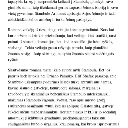
tapatybės krizę, ji nusprendžia keliauti į Stambulą aplankyti savo
giminės namų, taip tikėdamasi geriau suprasti šeimos istoriją ir savo
vietą gyvenime. Stambule Armanuš apsistoja Asjos šeimoje ir tada
atsiskleidžia kelios armėnų ir turkų šeimų paslaptys.
Romano veikėjų iš tiesų daug, visi jie kone pagrindiniai. Nors kai
kurie užsienio kritikai priekaištauja, kad veikėjai kiek statiški, tarsi
paimti iš situacijų komedijos, bet, kad ir statiški, jie labai ryškūs,
spalvingi. Tokia veikėjų gausa rašytoja parodo, kaip glaudžiai
žmonės susiję – kaip skirtingų tautybių žmonės siejasi sudėtingais
ryšiais.
Skaitydamas romaną matai, kaip autorė myli Stambulą. Bet jos
patirtis kiek kitokia nei Orhano Pamuko. Elif Shafak pasakoja apie
Stambulo užkampius (vidurinės klasės turkų aptriušusius namus,
kavinę siauroje gatvelėje, tatuiruočių saloną), marginalus
(nuobodulyje skendinčius bohemiškus Stambulo intelektualus),
mažumas (Stambulo čigonus, žydus), rašo apie miesto grožį
(auštančius oranžinius rytus, žvejais aplipusį Galatos tiltą, gatvėje
šūkčiojančius mandarinininkus, riestainininkus ir kt.) ir jo socialinį
nuosmukį (išklibusius grindinius, priekabiaujančius taksistus,
chuliganiškus futbolo sirgalius, kraujomaišą, kai brolis išprievartauja