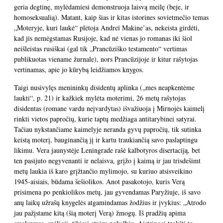
geria degtinę, mylėdamiesi demonstruoja laisvą meilę (beje, ir
homoseksualią). Matant, kaip šias ir kitas istorines sovietmečio temas
„Moteryje, kuri laukė“ plėtoja Andreï Makine’as, nekeista girdėti,
kad jis nemėgstamas Rusijoje, kad nė vienas jo romanas iki šiol
neišleistas rusiškai (gal tik „Prancūziško testamento“ vertimas
publikuotas viename žurnale), nors Prancūzijoje ir kitur rašytojas
vertinamas, apie jo kūrybą leidžiamos knygos.
Taigi nusivylęs menininkų disidentų aplinka („mes neapkentėme
laukti“, p. 21) ir kažkiek mylėta moterimi, 26 metų rašytojas
disidentas (romane vardu neįvardytas) išvažiuoja į Mirnojės kaimelį
rinkti vietos papročių, kurie taptų medžiaga antitarybinei satyrai.
Tačiau nykstančiame kaimelyje neranda gyvų papročių, tik sutinka
keistą moterį, bauginančią jį ir kartu traukiančią savo paslaptingu
likimu. Vera jaunystėje Leningrade rašė kalbotyros disertaciją, bet
ten pasijuto negyvenanti ir nelaisva, grįžo į kaimą ir jau trisdešimt
metų laukia iš karo grįžtančio mylimojo, su kuriuo atsisveikino
1945-aisiais, būdama šešiolikos. Anot pasakotojo, kuris Verą
prisimena po penkiolikos metų, jau gyvendamas Paryžiuje, iš savo
anų laikų užrašų knygelės atgamindamas žodžius ir įvykius: „Atrodo
jau pažįstame kitą (šią moterį Verą) žmogų. Iš pradžių apima