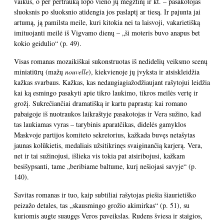
vaikus, o per pertrauką lopo vieno jų megztinį ir kt. – pasakotojas
sluoksnis po sluoksnio atidengia jos paslaptį ar tiesą. Ir pajunta jai
artumą, ją pamilsta meile, kuri kitokia nei ta laisvoji, vakarietišką
imituojanti meilė iš Vigvamo dienų – „ši moteris buvo anapus bet
kokio geidulio“ (p. 49).
Visas romanas mozaikiškai sukonstruotas iš nedidelių veiksmo scenų
miniatiūrų (mažų
nouvelle
), kiekvienoje jų įvyksta ir atsiskleidžia
kažkas svarbaus. Kažkas, kas nedaugiagiažodžiaujant rašytojui leidžia
kai ką esmingo pasakyti apie tikro laukimo, tikros meilės vertę ir
grožį. Sukrečiančiai dramatišką ir kartu paprastą: kai romano
pabaigoje iš nuotraukos laikraštyje pasakotojas ir Vera sužino, kad
tas laukiamas vyras – tarybinis aparatčikas, didelės gamyklos
Maskvoje partijos komiteto sekretorius, kažkada buvęs netašytas
jaunas kolūkietis, medaliais užsitikrinęs svaiginančią karjerą. Vera,
net ir tai sužinojusi, išlieka vis tokia pat atsiribojusi, kažkam
besišypsanti, tame „beribiame baltume, kurį nešiojasi savyje“ (p.
140).
Savitas romanas ir tuo, kaip subtiliai rašytojas piešia šiaurietiško
peizažo detales, tas „skausmingo grožio akimirkas“ (p. 51), su
kuriomis augte suaugęs Veros paveikslas. Rudens šviesa ir staigios,