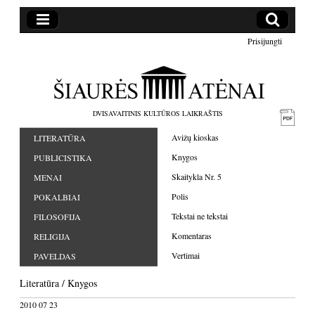
Prisijungti
DVISAVAITINIS KULTŪROS LAIKRAŠTIS
Avižų kioskas
LITERATŪRA
Knygos
PUBLICISTIKA
Skaitykla Nr. 5
MENAI
Polis
POKALBIAI
Tekstai ne tekstai
FILOSOFIJA
Komentaras
RELIGIJA
Vertimai
PAVELDAS
Literatūra
/
Knygos
2010 07 23