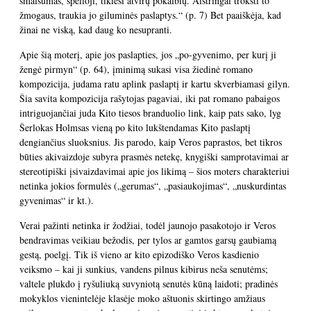
smalsumas, spėlioji, tikiesi atvirų pokalbių. Aistringai trokšti to
žmogaus, traukia jo giluminės paslaptys.“ (p. 7) Bet paaiškėja, kad
žinai ne viską, kad daug ko nesupranti.
Apie šią moterį, apie jos paslapties, jos „po-gyvenimo, per kurį ji
žengė pirmyn“ (p. 64), įminimą sukasi visa žiedinė romano
kompozicija, judama ratu aplink paslaptį ir kartu skverbiamasi gilyn.
Šia savita kompozicija rašytojas pagaviai, iki pat romano pabaigos
intriguojančiai juda Kito tiesos branduolio link, kaip pats sako, lyg
Šerlokas Holmsas vieną po kito lukštendamas Kito paslaptį
dengiančius sluoksnius. Jis parodo, kaip Veros paprastos, bet tikros
būties akivaizdoje subyra prasmės netekę, knygiški samprotavimai ar
stereotipiški įsivaizdavimai apie jos likimą – šios moters charakteriui
netinka jokios formulės („gerumas“, „pasiaukojimas“, „nuskurdintas
gyvenimas“ ir kt.).
Verai pažinti netinka ir žodžiai, todėl jaunojo pasakotojo ir Veros
bendravimas veikiau bežodis, per tylos ar gamtos garsų gaubiamą
gestą, poelgį. Tik iš vieno ar kito epizodiško Veros kasdienio
veiksmo – kai ji sunkius, vandens pilnus kibirus neša senutėms;
valtele plukdo į ryšuliuką suvyniotą senutės kūną laidoti; pradinės
mokyklos vienintelėje klasėje moko aštuonis skirtingo amžiaus