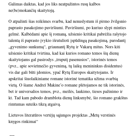
Galimas daiktas, kad jos liks neatpažintos rusų kalbos
ne(be)mokančių skaitytojų.
O atpažinti šias reikšmes svarbu, kad nenuslystum iš pirmo žvilgsnio
paprasto pasakojimo paviršiumi. Paviršiumi, po kuriuo slypi minties
gelmė. Kalbėdami apie šį romaną, užsienio kritikai pabrėžia rašytojo
talentą iš paprasto įvykio išrutulioti įspūdingą pasakojimą, parodantį
„gyvenimo sunkumą“, griaunantį Rytų ir Vakarų mitus. Nors kiti
užsienio kritikai tvirtina, kad kai kurios romano temos šių dienų
skaitytojams gal pasirodys „truputį pasenusios“, istorinės temos
(pvz., apie sovietmečio gyvenimą, tų laikų menininkus disidentus)
vis dar gali būti įdomios, ypač Rytų Europos skaitytojams. Ir
apskritai šiuolaikiniame romane istorinė tematika užima svarbią
vietą. O šiame Andreï Makine’o romane plėtojamos ne tik istorinės,
bet ir universalios temos, pvz., meilės, laukimo, tiesos pažinimo ir
kt. Tad kam pabodo dramblota dienų linksmybė, šio romano grakštus
rimtumas suteiks tikrą atgaivą.
Lietuvos literatūros vertėjų sąjungos projektas „Metų verstinės
knygos rinkimai“