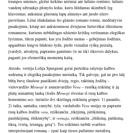
trumpos sutemos; gležni šerkšno nėriniai ant šulinio rentinio; šulinio
vandenį užtraukęs plonytis ledas, kuris lūždamas skimbteli lyg
klavesinas; auksiniai gluosnių lapų ašmenys ant juodo ežero
paviršiaus. Lėtai slinkdamas šio glausto romano romiu, meditatyviu
pasakojimu, kitaip nei ankstesniuose dviejuose lietuviškai išleistuose
romanuose, kuriems nebūdingas užsienio kritikų vertinamas elegiškas
lyrizmas, tikrai pajunti, kas yra žodžio menas – gebėjimas žodžiais,
apgaubtais lengvu liūdesio šydu, piešti vizualiai ryškų peizažą,
įvardyti, atrodytų, paprastus gamtinės (ir ne tik) tikrovės dalykus,
pagauti jos efemeriškų momentų kaitą.
Atrodo, vertėja Lolija Spurgienė gerai perteikia rašytojo kalbos
sodrumą ir elegišką pasakojimo nuotaiką. Tik galvoju, gal ne pro šalį
būtų buvę išnašose paaiškinti dviejų, regis, raktinių žodžių –
vietovardžio
Mirnojė
ir asmenvardžio
Vera
– rusišką reikšmę ir jų
platų semantinį lauką (žodis
Mirnojė
išvestas iš rusų kalbos
homonimo
mir
, turinčio dvi skirtingų reikšmių grupes: 1) pasaulis,
2) taika, santaika, ramybė, tyla; vardažodis
Vera
susijęs su paprastu
rusų kalbos žodžiu
vera
, reiškiančiu „tikėjimą, įsitikinimą,
pasitikėjimą, ištikimybę“, ir
vernaja
, reiškiančiu „ištikimą, patikimą,
tikrą, tvirtą, teisingą, gerą“). Tos reikšmės turbūt svarbios
interpretuojant romaną – ypač kaip tiesos pažinimo metaforą.