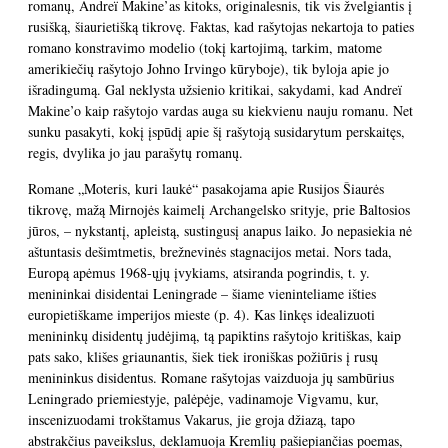
romanų, Andreï Makine’as kitoks, originalesnis, tik vis žvelgiantis į
rusišką, šiaurietišką tikrovę. Faktas, kad rašytojas nekartoja to paties
romano konstravimo modelio (tokį kartojimą, tarkim, matome
amerikiečių rašytojo Johno Irvingo kūryboje), tik byloja apie jo
išradingumą. Gal neklysta užsienio kritikai, sakydami, kad Andreï
Makine’o kaip rašytojo vardas auga su kiekvienu nauju romanu. Net
sunku pasakyti, kokį įspūdį apie šį rašytoją susidarytum perskaitęs,
regis, dvylika jo jau parašytų romanų.
Romane „Moteris, kuri laukė“ pasakojama apie Rusijos Šiaurės
tikrovę, mažą Mirnojės kaimelį Archangelsko srityje, prie Baltosios
jūros, – nykstantį, apleistą, sustingusį anapus laiko. Jo nepasiekia nė
aštuntasis dešimtmetis, brežnevinės stagnacijos metai. Nors tada,
Europą apėmus 1968-ųjų įvykiams, atsiranda pogrindis, t. y.
menininkai disidentai Leningrade – šiame vieninteliame išties
europietiškame imperijos mieste (p. 4). Kas linkęs idealizuoti
menininkų disidentų judėjimą, tą papiktins rašytojo kritiškas, kaip
pats sako, klišes griaunantis, šiek tiek ironiškas požiūris į rusų
menininkus disidentus. Romane rašytojas vaizduoja jų sambūrius
Leningrado priemiestyje, palėpėje, vadinamoje Vigvamu, kur,
inscenizuodami trokštamus Vakarus, jie groja džiazą, tapo
abstrakčius paveikslus, deklamuoja Kremlių pašiepiančias poemas,