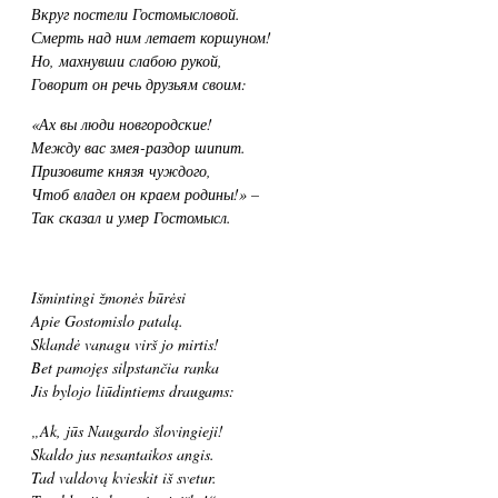
Вкруг постели Гостомысловой.
Смерть над ним летает коршуном!
Но, махнувши слабою рукой,
Говорит он речь друзьям своим:
«Ах вы люди новгородские!
Между вас змея-раздор шипит.
Призовите князя чуждого,
Чтоб владел он краем родины!» –
Так сказал и умер Гостомысл.
Išmintingi žmonės būrėsi
Apie Gostomislo patalą.
Sklandė vanagu virš jo mirtis!
Bet pamojęs silpstančia ranka
Jis bylojo liūdintiems draugams:
„
Ak, jūs Naugardo šlovingieji!
Skaldo jus nesantaikos angis.
Tad valdovą kvieskit iš svetur.