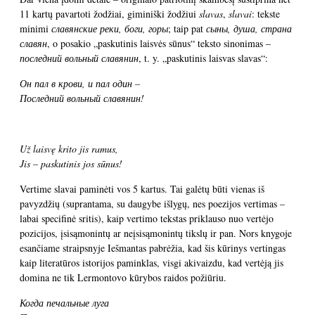
11 kartų pavartoti žodžiai, giminiški žodžiui
slavas
,
slavai
: tekste
minimi
славянские реки, боги, горы
; taip pat
сыны, душа, страна
славян
, o posakio „paskutinis laisvės sūnus“ teksto sinonimas –
последний вольный славянин
, t. y. „paskutinis laisvas slavas“:
Он пал в крови, и пал один –
Последний вольный славянин!
Už laisvę krito jis ramus,
Jis – paskutinis jos sūnus!
Vertime slavai paminėti vos 5 kartus. Tai galėtų būti vienas iš
pavyzdžių (suprantama, su daugybe išlygų, nes poezijos vertimas –
labai specifinė sritis), kaip vertimo tekstas priklauso nuo vertėjo
pozicijos, įsisąmonintų ar neįsisąmonintų tikslų ir pan. Nors knygoje
esančiame straipsnyje Iešmantas pabrėžia, kad šis kūrinys vertingas
kaip literatūros istorijos paminklas, visgi akivaizdu, kad vertėją jis
domina ne tik Lermontovo kūrybos raidos požiūriu.
Когда печальные луга