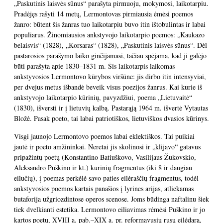
„Paskutinis laisvės sūnus“ parašyta pirmuoju, mokymosi, laikotarpiu.
Pradėjęs rašyti 14 metų, Lermontovas pirmiausia ėmėsi poemos
žanro: būtent šis žanras tuo laikotarpiu buvo itin ištobulintas ir labai
populiarus. Žinomiausios ankstyvojo laikotarpio poemos: „Kaukazo
belaisvis“ (1828), „Korsaras“ (1828), „Paskutinis laisvės sūnus“. Dėl
pastarosios parašymo laiko ginčijamasi, tačiau spėjama, kad ji galėjo
būti parašyta apie 1830–1831 m. Šis laikotarpis laikomas
ankstyvosios Lermontovo kūrybos viršūne: jis dirbo itin intensyviai,
per dvejus metus išbandė beveik visus poezijos žanrus. Kai kurie iš
ankstyvojo laikotarpio kūrinių, pavyzdžiui, poema „Lietuvaitė“
(1830), išversti ir į lietuvių kalbą. Pastarąją 1964 m. išvertė Vytautas
Bložė. Pasak poeto, tai labai patriotiškos, lietuviškos dvasios kūrinys.
Visgi jaunojo Lermontovo poemos labai eklektiškos. Tai puikiai
jautė ir poeto amžininkai. Neretai jis skolinosi ir „klijavo“ gatavus
pripažintų poetų (Konstantino Batiuškovo, Vasilijaus Žukovskio,
Aleksandro Puškino ir kt.) kūrinių fragmentus (iki 8 ir daugiau
eilučių), į poemas perkėlė savo paties eilėraščių fragmentus, todėl
ankstyvosios poemos kartais panašios į lyrines arijas, atliekamas
butaforija užgriozdintose operos scenose. Joms būdinga naftalinu šiek
tiek dvelkianti estetika. Lermontovo eiliavimas rėmėsi Puškino ir jo
kartos poetų, XVIII a. pab.–XIX a. pr. reformavusių rusų eilėdarą,