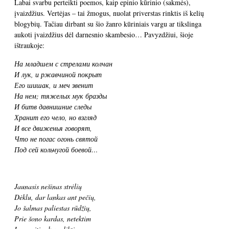
Labai svarbu perteikti poemos, kaip epinio kūrinio (sakmės),
įvaizdžius. Vertėjas – tai žmogus, nuolat priverstas rinktis iš kelių
blogybių. Tačiau dirbant su šio žanro kūriniais vargu ar tikslinga
aukoti įvaizdžius dėl darnesnio skambesio… Pavyzdžiui, šioje
ištraukoje:
На младшем с стрелами колчан
И лук, и ржавчиной покрыт
Его шишак, и меч звенит
На нем; тяжелых мук бразды
И битв давнишние следы
Хранит его чело, но взгляд
И все движенья говорят,
Что не погас огонь святой
Под сей кольчугой боевой…
Jaunasis nešinas strėlių
Dėklu, dar lankas ant pečių,
Jo šalmas paliestas rūdžių,
Prie šono kardas, netektim