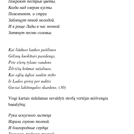
Покроют пестрые цветы,
Когда над озером кусты
Позеленеют, и струи
Заблещут пеной молодой,
И в роще Лады в час ночной
Затянут песню соловьи.
Kai liūdnos lankos pašiliuos
Gėlynų kuokštais pasidengs,
Prie ežerų tylaus vandens
Žilvičių krūmai sužaliuos,
Kai eglių ūgliai saulėn stybs
Ir Lados girioj per naktis
Guviai lakštingalos skardens.
(30)
Visgi kartais siekdamas suvaldyti strofą vertėjas neišvengia
banalybių:
Рука искусного льстеца
Играла глупою толпой.
И благородные сердца
Томились тайною тоской…