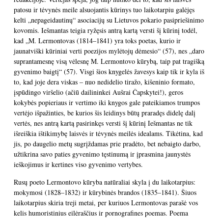
patosu ir tėvynės meile alsuojantis kūrinys tuo laikotarpiu galėjęs
kelti „nepageidautinų“ asociacijų su Lietuvos pokario pasipriešinimo
kovomis. Iešmantas teigia ryžęsis antrą kartą versti šį kūrinį todėl,
kad „M. Lermontovas (1814–1841) yra toks poetas, kurio ir
jaunatviški kūriniai verti poezijos mylėtojų dėmesio“ (57), nes „daro
suprantamesnę visą vėlesnę M. Lermontovo kūrybą, taip pat tragišką
gyvenimo baigtį“ (57). Visgi šios knygelės žavesys kaip tik ir kyla iš
to, kad joje dera viskas – nuo nedidelio tiražo, kišeninio formato,
įspūdingo viršelio (ačiū dailininkei Aušrai Čapskytei!), geros
kokybės popieriaus ir vertimo iki knygos gale pateikiamos trumpos
vertėjo išpažinties, be kurios šis leidinys būtų praradęs didelę dalį
vertės, nes antrą kartą pasirinkęs versti šį kūrinį Iešmantas ne tik
išreiškia ištikimybę laisvės ir tėvynės meilės idealams. Tikėtina, kad
jis, po daugelio metų sugrįždamas prie pradėto, bet nebaigto darbo,
užtikrina savo paties gyvenimo tęstinumą ir įprasmina jaunystės
ieškojimus ir kertines viso gyvenimo vertybes.
Rusų poeto Lermontovo kūryba natūraliai skyla į du laikotarpius:
mokymosi (1828–1832) ir kūrybinės brandos (1835–1841). Šiuos
laikotarpius skiria treji metai, per kuriuos Lermontovas parašė vos
kelis humoristinius eilėraščius ir pornografines poemas. Poema