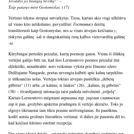
Tevaldys jis brangią tėviškę!“ –
Taip pataręs mirė Gostomislas.
(17)
Vertimo tekstas stropiai sutvarkytas. Tiesa, kartais akis visgi užkliūva
už vieno kito netikslumo, pavyzdžiui:
Гостомысл
derėtų
transliteruoti kaip Gostomyslas, nes
ы
visais atvejais keičiama
y
,
išskyrus galūnę
-ый
ir daugiskaitinių rusų kalbos vietovardžių galūnę
-ы
.
Kūrybingai perteikti peizažai, kurių poemoje gausu. Vienu iš iššūkių
vertėjui galėjo būti tai, kad šios Lermontovo poemos peizažai itin
eklektiški, nenatūralūs: nors veiksmas vyksta prie Ilmenio ežero
Didžiajame Naugarde, poetas nevengia kalbėti apie kalnų tarpeklius
ir stūksančias uolas. Vertėjas tokiais atvejais pasitelkia „debesų
gūbrius“ (11) arba „ir kalnus, ir laukus“ (26), „kalnus, jų gūbrius“
(38) – išvardijamoji intonacija tarsi padeda sušvelninti „reljefą“.
Kartais Lermontovo mėgstami
вершины гор, ущелия славянских
гор
ir pan. grožybės apskritai pradingsta iš vertėjo akiračio. Toks jo
elgesys tikriausiai tam tikra prasme neišvengiamas. Jis paaiškina,
kodėl sensta grožinės literatūros vertimai: iš dalies jie pasensta dėl to,
kad keičiasi kūrinio estetinė recepcija.
Dar viena įdomi detalė – originalo patriotinį skambesį sustiprina net