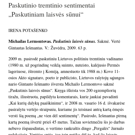
Paskutinio tremtinio sentimentai
„Paskutiniam laisvės sūnui“
IRENA POTAŠENKO
Michailas Lermontovas.
Paskutinis laisvės sūnus.
Sakmė. Vertė
Gintautas Iešmantas. V.: Žuvėdra, 2009. 63 p.
2009 m. pasirodė paskutiniu Lietuvos politiniu tremtiniu vadinamo
(1980 m. už pogrindinę veiklą suimto, nuteisto, kalėjusio Permės
lageriuose, ištremto į Komiją, amnestuoto tik 1988 m.) Kovo 11-
osios Akto signataro, poeto ir publicisto, Lietuvos rašytojų sąjungos
nario Gintauto Iešmanto išversta Michailo Lermontovo sakmė
„Paskutinis laisvės sūnus“.
Knyga išleista vos 200 egzempliorių
tiražu, iliustruota, papildyta komentarais, kurie jaukiai pavadinti
„Kai kurių dalykų paaiškinimu“, ir 2008 m. vasario 16 d. išvakarėse
pasirašytu vertėjo straipsniu, kuriame jis teisinasi antrą kartą ėmęsis
versti šią poemą „ne vien dėl sentimentų“. Pasirodo, Iešmantas pirmą
kartą poemą išvertė prieš 45 metus. Tačiau sovietmečiu šis jo darbas
nebuvo išspausdintas, o vertimo rankraštis dingo „Pergalės“ žurnalo
redakcijoje. Vertėjas spėja, jog taip nutiko dėl to, kad šis laisvės