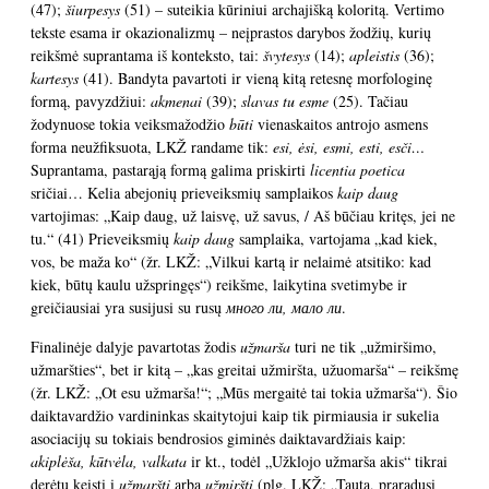
(47);
šiurpesys
(51) – suteikia kūriniui archajišką koloritą. Vertimo
tekste esama ir okazionalizmų – neįprastos darybos žodžių, kurių
reikšmė suprantama iš konteksto, tai:
švytesys
(14);
apleistis
(36);
kartesys
(41). Bandyta pavartoti ir vieną kitą retesnę morfologinę
formą, pavyzdžiui:
akmenai
(39);
slavas tu esme
(25). Tačiau
žodynuose tokia veiksmažodžio
būti
vienaskaitos antrojo asmens
forma neužfiksuota, LKŽ randame tik:
esi, ėsi, esmi, esti, esči…
Suprantama, pastarąją formą galima priskirti
licentia poetica
sričiai… Kelia abejonių prieveiksmių samplaikos
kaip daug
vartojimas: „Kaip daug, už laisvę, už savus, / Aš būčiau kritęs, jei ne
tu.“ (41) Prieveiksmių
kaip daug
samplaika, vartojama „kad kiek,
vos, be maža ko“ (žr. LKŽ: „Vilkui kartą ir nelaimė atsitiko: kad
kiek, būtų kaulu užspringęs“) reikšme, laikytina svetimybe ir
greičiausiai yra susijusi su rusų
много ли, мало ли
.
Finalinėje dalyje pavartotas žodis
užmarša
turi ne tik „užmiršimo,
užmaršties“, bet ir kitą – „kas greitai užmiršta, užuomarša“ – reikšmę
(žr. LKŽ: „Ot esu užmarša!“; „Mūs mergaitė tai tokia užmarša“). Šio
daiktavardžio vardininkas skaitytojui kaip tik pirmiausia ir sukelia
asociacijų su tokiais bendrosios giminės daiktavardžiais kaip:
akiplėša, kūtvėla, valkata
ir kt., todėl „Užklojo užmarša akis“ tikrai
derėtų keisti į
užmarštį
arba
užmirštį
(plg. LKŽ: „Tauta, praradusi