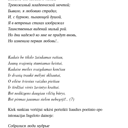
Тревожимый младенческой мечтой;
Бывало, я любовию страдал,
И, с бурною, пылающей душой,
Я в ветреных стихах изображал
Таинственных видений милый рой.
Но дни надежд ко мне не придут вновь,
Но изменила первая любовь!..
Kadais be tikslo žaisdamas rašiau,
Jaunų svajonių stumiamas keistai,
Kadaise meiles svaigdamas kenčiau
Ir dvasią traukė mėlyni skliautai,
O eilėse šviesius vaizdus piešiau
Ir širdžiai vėrės žavintys kraštai.
Bet nedūzgens daugiau vilčių būrys,
Bet pirmas jausmas sielon nebegrįš!..
(7)
Kiek sunkiau vertėjui sekėsi perteikti liaudies poetinio epo
intonacijas Ingeloto dainoje:
Собралися люди мудрые