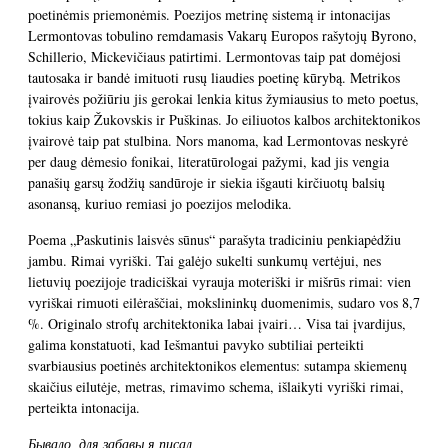
poetinėmis priemonėmis. Poezijos metrinę sistemą ir intonacijas
Lermontovas tobulino remdamasis Vakarų Europos rašytojų Byrono,
Schillerio, Mickevičiaus patirtimi. Lermontovas taip pat domėjosi
tautosaka ir bandė imituoti rusų liaudies poetinę kūrybą. Metrikos
įvairovės požiūriu jis gerokai lenkia kitus žymiausius to meto poetus,
tokius kaip Žukovskis ir Puškinas. Jo eiliuotos kalbos architektonikos
įvairovė taip pat stulbina. Nors manoma, kad Lermontovas neskyrė
per daug dėmesio fonikai, literatūrologai pažymi, kad jis vengia
panašių garsų žodžių sandūroje ir siekia išgauti kirčiuotų balsių
asonansą, kuriuo remiasi jo poezijos melodika.
Poema „Paskutinis laisvės sūnus“ parašyta tradiciniu penkiapėdžiu
jambu. Rimai vyriški. Tai galėjo sukelti sunkumų vertėjui, nes
lietuvių poezijoje tradiciškai vyrauja moteriški ir mišrūs rimai: vien
vyriškai rimuoti eilėraščiai, mokslininkų duomenimis, sudaro vos 8,7
%. Originalo strofų architektonika labai įvairi… Visa tai įvardijus,
galima konstatuoti, kad Iešmantui pavyko subtiliai perteikti
svarbiausius poetinės architektonikos elementus: sutampa skiemenų
skaičius eilutėje, metras, rimavimo schema, išlaikyti vyriški rimai,
perteikta intonacija.
Бывало, для забавы я писал,