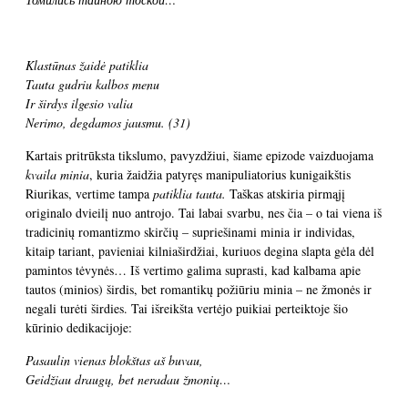
Klastūnas žaidė patiklia
Tauta gudriu kalbos menu
Ir širdys ilgesio valia
Nerimo, degdamos jausmu.
(31)
Kartais pritrūksta tikslumo, pavyzdžiui, šiame epizode vaizduojama
kvaila minia
, kuria žaidžia patyręs manipuliatorius kunigaikštis
Riurikas, vertime tampa
patiklia tauta.
Taškas atskiria pirmąjį
originalo dvieilį nuo antrojo. Tai labai svarbu, nes čia – o tai viena iš
tradicinių romantizmo skirčių – supriešinami minia ir individas,
kitaip tariant, pavieniai kilniaširdžiai, kuriuos degina slapta gėla dėl
pamintos tėvynės… Iš vertimo galima suprasti, kad kalbama apie
tautos (minios) širdis, bet romantikų požiūriu minia – ne žmonės ir
negali turėti širdies. Tai išreikšta vertėjo puikiai perteiktoje šio
kūrinio dedikacijoje:
Pasaulin vienas blokštas aš buvau,
Geidžiau draugų, bet neradau žmonių…