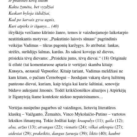
Ir praeities kovų liktim
Kakta žymėta, bet vyzdžiai
Kaskart byloja išdidžiai,
Kad po šarvais gyva ugnis,
Kuri atpirks ir išganys…
(40)
išryškėja verčiamo kūrinio žanro, temos ir vaizduojamojo laikotarpio
neatitinkantis motyvas: „Paskutinio laisvės sūnaus“ pagrindinis
veikėjas Vadimas – tikras pagonių karžygys. Jo atributai: lankas,
strėlės, surūdijęs šalmas, kardas. Jis sakosi kovojąs už dievus,
prisiekia tėvų dievams: „Prisiekiu jums, tėvų dievai.“ (18) Originale
ši eilutė (tai komentaruose aptaria ir vertėjas) skamba kitaip:
Клянусь, великий Чернобог
. Kitaip tariant, Vadimas meldžiasi ne
kam kitam, o pačiam Černobogui – Juodajam vakarų slavų lužitėnų
panteono dievui, kuriam, kaip teigia kai kurie šaltiniai, senovėje
būdavo aukojami žmonės. Todėl krikščioniškos aliuzijos į Atpirkėją
ir Išganytoją šiame kontekste niekuo nepateisinamos…
Vertėjas nusipelno pagarbos už vaizdingos, lietuvių literatūros
klasikų – Vaižganto, Žemaitės, Vinco Mykolaičio-Putino – vartotos
leksikos išmanymą. Tokie žodžiai kaip:
kraupulys
(11);
gaila
(12);
alsa, aržus
(13);
atvangus
(22);
vienatis
(24);
vilkai atkropia
(27);
aidesiai
(29);
prakeiktis
,
dangus žaruoja
(39);
liktis
(40);
kaubrė