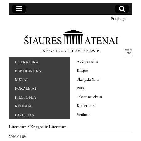
Prisijungti
DVISAVAITINIS KULTŪROS LAIKRAŠTIS
Avižų kioskas
LITERATŪRA
Knygos
PUBLICISTIKA
Skaitykla Nr. 5
MENAI
Polis
POKALBIAI
Tekstai ne tekstai
FILOSOFIJA
Komentaras
RELIGIJA
Vertimai
PAVELDAS
Literatūra
/
Knygos
ir
Literatūra
2010 04 09