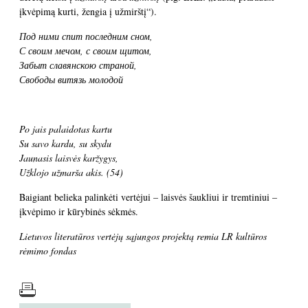
įkvėpimą kurti, žengia į užmirštį“).
Под ними спит последним сном,
С своим мечом, с своим щитом,
Забыт славянскою страной,
Свободы витязь молодой
Po jais palaidotas kartu
Su savo kardu, su skydu
Jaunasis laisvės karžygys,
Užklojo užmarša akis.
(54)
Baigiant belieka palinkėti vertėjui – laisvės šaukliui ir tremtiniui –
įkvėpimo ir kūrybinės sėkmės.
Lietuvos literatūros vertėjų sąjungos projektą remia LR kultūros
rėmimo fondas