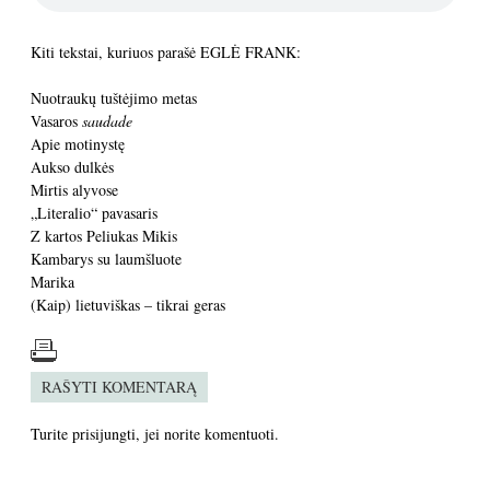
Kiti tekstai, kuriuos parašė EGLĖ FRANK:
Nuotraukų tuštėjimo metas
Vasaros
saudade
Apie motinystę
Aukso dulkės
Mirtis alyvose
„Literalio“ pavasaris
Z kartos Peliukas Mikis
Kambarys su laumšluote
Marika
(Kaip) lietuviškas – tikrai geras
RAŠYTI KOMENTARĄ
Turite
prisijungti
, jei norite komentuoti.