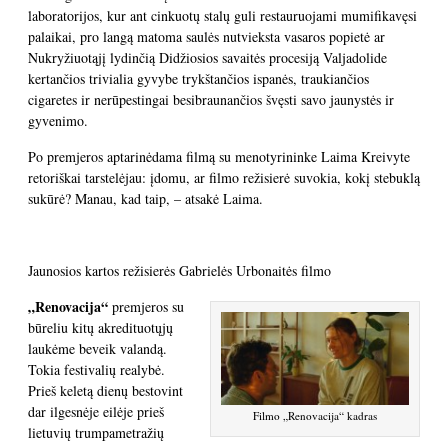
laboratorijos, kur ant cinkuotų stalų guli restauruojami mumifikavęsi
palaikai, pro langą matoma saulės nutvieksta vasaros popietė ar
Nukryžiuotąjį lydinčią Didžiosios savaitės procesiją Valjadolide
kertančios trivialia gyvybe trykštančios ispanės, traukiančios
cigaretes ir nerūpestingai besibraunančios švęsti savo jaunystės ir
gyvenimo.
Po premjeros aptarinėdama filmą su menotyrininke Laima Kreivyte
retoriškai tarstelėjau: įdomu, ar filmo režisierė suvokia, kokį stebuklą
sukūrė? Manau, kad taip, – atsakė Laima.
Jaunosios kartos režisierės Gabrielės Urbonaitės filmo
„Renovacija“
premjeros su
būreliu kitų akredituotųjų
laukėme beveik valandą.
Tokia festivalių realybė.
Prieš keletą dienų bestovint
dar ilgesnėje eilėje prieš
Filmo „Renovacija“ kadras
lietuvių trumpametražių