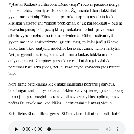
Vytautas Katkus) nufilmuota „Renovacija“ rodo iš pažiūros neilgą
jaunos moters – vertėjos Ilonos (akt. Žygimantė Elena Jakštaitė) –
gyvenimo periodą. Filme man pritrūko tarpinių atspalvių kiek
klišiškai vaizduojant veikėjų problemas, o juk paradoksalu – būtent
besivaduojančių iš tų pačių klišių: reikalavimo būti privalomai
stipriu vyru ir nebuvimo tokiu, privalomai būtino susitvarkyti
gyvenimo ir jo nesitvarkymo, griežtų tėvų, reikalaujančių iš savo
vaikų tam tikro santykių modelio, kurio šie, žinia, nenori laikytis.
Net jei gyvenimas toks, kinas kaip meno laukas leidžia mums
dalykus matyti iš tarpinės perspektyvos – kai daugelis dalykų
nebūtinai balti arba juodi, net jei kasdienybė apšviečia juos būtent
taip.
Nors filme pateikiamas kiek maksimalistinis požiūris į dalykus,
talentingai vaidinantys aktoriai atskleidžia visą veikėjų jausmų skalę
– nuo įtampos, mėginimo renovuoti savo santykius, aplinką ir save
pačius iki suvokimo, kad klišės – dažniausiai tik mūsų viduje.
Kaip lietuviškas – tikrai geras? Siūlau visam laikui pamiršti „kaip“.