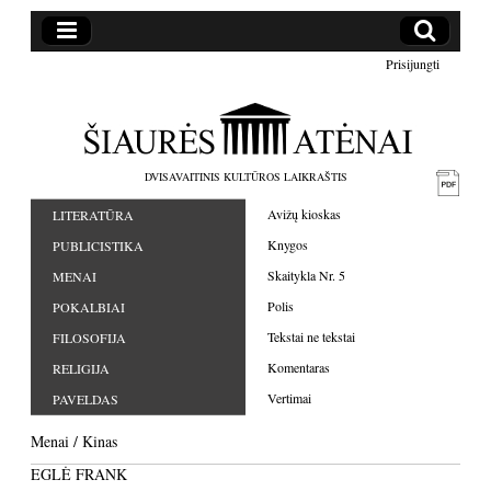
Prisijungti
DVISAVAITINIS KULTŪROS LAIKRAŠTIS
Avižų kioskas
LITERATŪRA
Knygos
PUBLICISTIKA
Skaitykla Nr. 5
MENAI
Polis
POKALBIAI
Tekstai ne tekstai
FILOSOFIJA
Komentaras
RELIGIJA
Vertimai
PAVELDAS
Menai
/
Kinas
EGLĖ FRANK