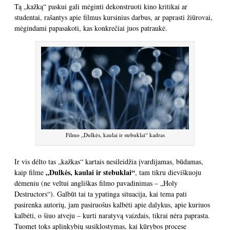
Tą „kažką“ paskui gali mėginti dekonstruoti kino kritikai ar
studentai, rašantys apie filmus kursinius darbus, ar paprasti žiūrovai,
mėgindami papasakoti, kas konkrečiai juos patraukė.
Filmo „Dulkės, kaulai ir stebuklai“ kadras
Ir vis dėlto tas „kažkas“ kartais nesileidžia įvardijamas, būdamas,
„Dulkės, kaulai ir stebuklai“
kaip filme
, tam tikru dieviškuoju
dėmeniu (ne veltui angliškas filmo pavadinimas – „Holy
Destructors“). Galbūt tai ta ypatinga situacija, kai tema pati
pasirenka autorių, jam pasiruošus kalbėti apie dalykus, apie kuriuos
kalbėti, o šiuo atveju – kurti naratyvą vaizdais, tikrai nėra paprasta.
Tuomet toks aplinkybių susiklostymas, kai kūrybos procese