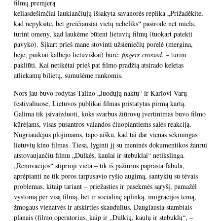
filmų premjerą
keliasdešimčiai laukiančiųjų išsakyta savanorės replika „Prižadėkite,
kad nepyksite, bet greičiausiai vietų nebeliks“ pasirodė net miela,
turint omeny, kad laukėme būtent lietuvių filmų (tuokart patekti
pavyko). Šįkart prieš mane stovinti užsieniečių porelė (mergina,
beje, puikiai kalbėjo lietuviškai) būrė:
fingers crossed
, – turim
pakliūti. Kai netikėtai prieš pat filmo pradžią atsirado keletas
atliekamų bilietų, sumušėme rankomis.
Nors jau buvo rodytas Talino „Juodųjų naktų“ ir Karlovi Varų
festivaliuose, Lietuvos publikai filmas pristatytas pirmą kartą.
Galima tik įsivaizduoti, koks svarbus žiūrovų įvertinimas buvo filmo
kūrėjams, visas pusantros valandos čiuopiantiems salės reakciją.
Nugriaudėjus plojimams, tapo aišku, kad tai dar vienas sėkmingas
lietuvių kino filmas. Tiesa, lyginti jį su meninės dokumentikos žanrui
atstovaujančiu filmu „Dulkės, kaulai ir stebuklai“ netikslinga.
„Renovacijos“ stiprioji vieta – tik iš pažiūros paprasta fabula,
aprėpianti ne tik poros tarpusavio ryšio augimą, santykių su tėvais
problemas, kitaip tariant – priežasties ir pasekmės sąryšį, pamažėl
vystomą per visą filmą, bet ir socialinę aplinką, imigracijos temą,
žmogaus vienatvės ir atskirties skaudulius. Daugiausia stambiais
planais (filmo operatorius, kaip ir „Dulkių, kaulų ir stebuklų“, –