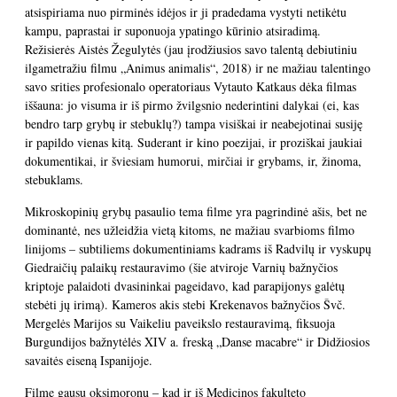
atsispiriama nuo pirminės idėjos ir ji pradedama vystyti netikėtu
kampu, paprastai ir suponuoja ypatingo kūrinio atsiradimą.
Režisierės Aistės Žegulytės (jau įrodžiusios savo talentą debiutiniu
ilgametražiu filmu „Animus animalis“, 2018) ir ne mažiau talentingo
savo srities profesionalo operatoriaus Vytauto Katkaus dėka filmas
iššauna: jo visuma ir iš pirmo žvilgsnio nederintini dalykai (ei, kas
bendro tarp grybų ir stebuklų?) tampa visiškai ir neabejotinai susiję
ir papildo vienas kitą. Suderant ir kino poezijai, ir proziškai jaukiai
dokumentikai, ir šviesiam humorui, mirčiai ir grybams, ir, žinoma,
stebuklams.
Mikroskopinių grybų pasaulio tema filme yra pagrindinė ašis, bet ne
dominantė, nes užleidžia vietą kitoms, ne mažiau svarbioms filmo
linijoms – subtiliems dokumentiniams kadrams iš Radvilų ir vyskupų
Giedraičių palaikų restauravimo (šie atviroje Varnių bažnyčios
kriptoje palaidoti dvasininkai pageidavo, kad parapijonys galėtų
stebėti jų irimą). Kameros akis stebi Krekenavos bažnyčios Švč.
Mergelės Marijos su Vaikeliu paveikslo restauravimą, fiksuoja
Burgundijos bažnytėlės XIV a. freską „Danse macabre“ ir Didžiosios
savaitės eiseną Ispanijoje.
Filme gausu oksimoronų – kad ir iš Medicinos fakulteto