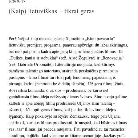
2026 03 27
(Kaip) lietuviškas – tikrai geras
Peržiūrėjusi kaip niekada gausią šiųmetinio „Kino pavasario“
lietuviškų premjerų programą, panorau apžvelgti du labai skirtingus,
bet nuo pat pirmų kadrų apie gerą kiną sufleruojančius filmus. Tai
„Dulkės, kaulai ir stebuklai“ (rež. Aistė Žegulytė) ir „Renovacija“
(rež. Gabrielė Urbonaitė). Literatūroje nuojauta, kad kūrinys
parašytas talentingo autoriaus, atsiranda perskaičius pirmuosius
puslapius – kino filmai turi tokį patį fenomeną, pajaučiamą iš
pirmųjų kadrų (paprastai be didelių išimčių). Už gerų filmų, žinia,
stovi ištisa komanda, o už šios – prodiuseris, be kurio net
genialiausia filmo idėja neišvystų dienos šviesos. Šiuo atveju galime
kalbėti ir apie abiejų filmų prodiuserės Uljanos Kim talentą –
užuosti, užčiuopti gerus filmus, kol jie dar tik levituoja idėjos
lygmeny. Kaip pokalbyje su Ryčiu Zemkausku teigė pati Uljana,
atsirinkti, kuriuos filmus prodiusuoti, ir nuspėti, kad būsimas filmas
yra „tas“ filmas, jai padeda nuojauta. Pati pavadinčiau tai razinėlės
atradimu, pojūčiu, kad viename ar kitame scenarijuje „kažkas yra“.