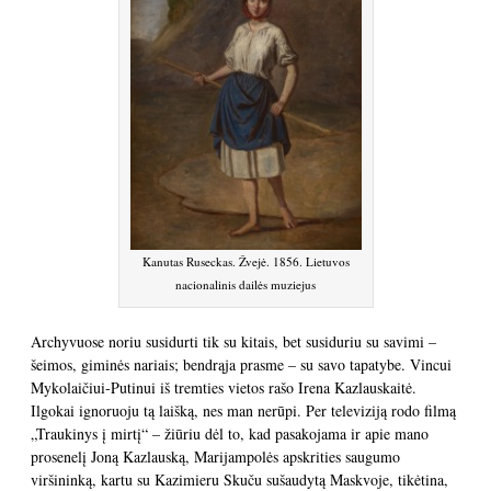
Kanutas Ruseckas. Žvejė. 1856. Lietuvos
nacionalinis dailės muziejus
Archyvuose noriu susidurti tik su kitais, bet susiduriu su savimi –
šeimos, giminės nariais; bendrąja prasme – su savo tapatybe. Vincui
Mykolaičiui-Putinui iš tremties vietos rašo Irena Kazlauskaitė.
Ilgokai ignoruoju tą laišką, nes man nerūpi. Per televiziją rodo filmą
„Traukinys į mirtį“ – žiūriu dėl to, kad pasakojama ir apie mano
prosenelį Joną Kazlauską, Marijampolės apskrities saugumo
viršininką, kartu su Kazimieru Skuču sušaudytą Maskvoje, tikėtina,