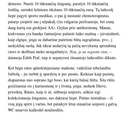
dėmesio. Nueiti 10 tūkstančių žingsnių, parašyti 10 tūkstančių
žodžių, surinkti kilniems tikslams 10 tūkstančių eurų. Tą laikrodį
liepė įsigyti sporto medikas, o pas jį nusiuntė chemoterapeutas,
pataręs įsispirti sau į užpakalį (čia vulgariai perfrazuoju, bet esmę
daug kartų esu girdėjusi AA). Grįžau prie antihormonų. Manau,
kiekvienas yra bandęs fantazijose pažaisti laiko mašiną – įsivaizduoti,
kaip elgtųsi, jeigu su dabartine patirtimi būtų sugrąžintas, pvz., į
mokyklinį suolą. Juk tikrai nedarytų tų pačių nevykusių sprendimų
(nors ir skelbiasi nieko nesigailintys).
Non, je ne regrette rien
, –
dainuoja Édith Piaf, taip ir nepatyrusi išmaniojo laikrodžio diktato.
Kol bėgu ratus apšerkšnijusiame stadione, vaikiščiai tebežaidžia
futbolą – jie turbūt jį spardytų ir per pusnis. Keikiasi kaip pasiutę,
diapazonas nuo soprano ligi boso, kai kurių balsai lūžta. Šita rūšis
greičiausiai eis į kariuomenę ir į frontą, jeigu, neduok Dieve,
prireiktų. Ratais, kaip ir aš, siūbuoja senjorės, aiškiai irgi
kolekcionuoja žingsnius, nes daktarai liepė. Patino instinktas – iš
visų jėgų spirti į vartus, bet pataikyti lėtai einančiai senjorei į galvą.
WC smarvės kažkodėl neužuodžiu.