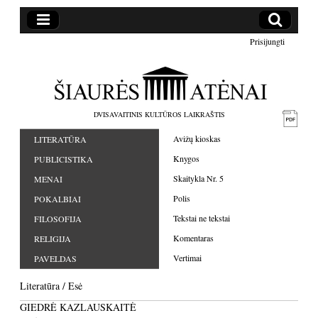
Prisijungti
DVISAVAITINIS KULTŪROS LAIKRAŠTIS
Avižų kioskas
LITERATŪRA
Knygos
PUBLICISTIKA
Skaitykla Nr. 5
MENAI
Polis
POKALBIAI
Tekstai ne tekstai
FILOSOFIJA
Komentaras
RELIGIJA
Vertimai
PAVELDAS
Literatūra
/
Esė
GIEDRĖ KAZLAUSKAITĖ