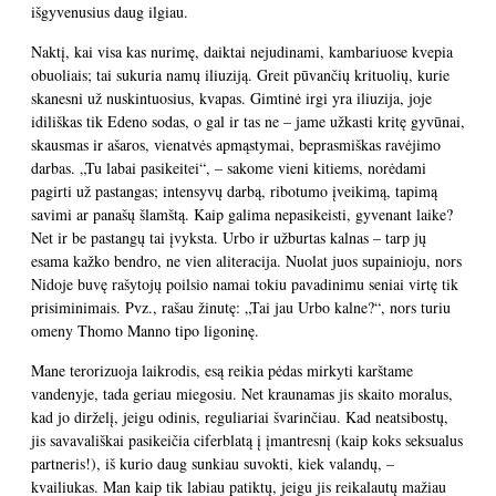
išgyvenusius daug ilgiau.
Naktį, kai visa kas nurimę, daiktai nejudinami, kambariuose kvepia
obuoliais; tai sukuria namų iliuziją. Greit pūvančių krituolių, kurie
skanesni už nuskintuosius, kvapas. Gimtinė irgi yra iliuzija, joje
idiliškas tik Edeno sodas, o gal ir tas ne – jame užkasti kritę gyvūnai,
skausmas ir ašaros, vienatvės apmąstymai, beprasmiškas ravėjimo
darbas. „Tu labai pasikeitei“, – sakome vieni kitiems, norėdami
pagirti už pastangas; intensyvų darbą, ribotumo įveikimą, tapimą
savimi ar panašų šlamštą. Kaip galima nepasikeisti, gyvenant laike?
Net ir be pastangų tai įvyksta. Urbo ir užburtas kalnas – tarp jų
esama kažko bendro, ne vien aliteracija. Nuolat juos supainioju, nors
Nidoje buvę rašytojų poilsio namai tokiu pavadinimu seniai virtę tik
prisiminimais. Pvz., rašau žinutę: „Tai jau Urbo kalne?“, nors turiu
omeny Thomo Manno tipo ligoninę.
Mane terorizuoja laikrodis, esą reikia pėdas mirkyti karštame
vandenyje, tada geriau miegosiu. Net kraunamas jis skaito moralus,
kad jo dirželį, jeigu odinis, reguliariai švarinčiau. Kad neatsibostų,
jis savavališkai pasikeičia ciferblatą į įmantresnį (kaip koks seksualus
partneris!), iš kurio daug sunkiau suvokti, kiek valandų, –
kvailiukas. Man kaip tik labiau patiktų, jeigu jis reikalautų mažiau