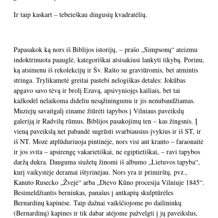
Ir taip kaskart – tebeieškau dingusių kvadratėlių.
Papasakok ką nors iš Biblijos istorijų, – prašo „Simpsonų“ ateizmu
indoktrinuota paauglė, kategoriškai atsisakiusi lankyti tikybą. Porinu,
ką atsimenu iš rekolekcijų ir Šv. Rašto su graviūromis, bet atmintis
stringa. Trylikametė greitai pastebi nelogiškas detales: Jokūbas
apgavo savo tėvą ir brolį Ezavą, apsivyniojęs kailiais, bet tai
kažkodėl nelaikoma dideliu nesąžiningumu ir jis nenubaudžiamas.
Muziejų savaitgalį einame žiūrėti tapybos į Vilniaus paveikslų
galeriją ir Radvilų rūmus. Biblijos pasakojimų ten – kas žingsnis. Į
vieną paveikslą net pabandė sugrūsti svarbiausius įvykius ir iš ST, ir
iš NT. Mozė atplūduriuoja pintinėje, nors visi ant kranto – faraonaitė
ir jos svita – apsirengę vakarietiškai, ne egiptietiškai, – ravi tapybos
daržą dukra. Dauguma siužetų žinomi iš albumo „Lietuvos tapyba“,
kurį vaikystėje deramai ištyrinėjau. Nors yra ir primirštų, pvz.,
Kanuto Rusecko „Žvejė“ arba „Dievo Kūno procesija Vilniuje 1845“.
Besimeldžiantis berniukas, panašus į antkapių skulptūrėles
Bernardinų kapinėse. Taip dažnai vaikščiojome po dailininkų
(Bernardinų) kapines ir tik dabar atėjome pažvelgti į jų paveikslus,