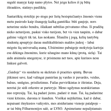
sugulė manyje kaip namo plytos. Net jeigu kelios iš jų būtų
ištrauktos, statinys pasiliktų.
Santariškių stotelėje po stogu per lietų besispiečiantys žmonės vienu
metu pasirodo kaip išsaugoję kažką gamtiška: būti gaujoje, nors
neturime nieko bendra, išlaikant subtilias privatumo ribas. Iš pradžių
nieko neturėjom, paskui visko turėjom, bet vis vien taupėm, o dabar
galime valgyti tik tai, kas neskanu. Šliaužiu į jogą, kelių tautybių
studentų apsuptyje darau multikultūrinės maldos judesį – labai
mėgstu šią universalią asaną. Užsiėmimo pabaigoje mokytoja kartoja:
esu dėkinga žmonėms, kurie užaugino mano kūną (protą, sielą). Tai
aidu atsimuša smegenyse, ir prisimenu net tuos, apie kuriuos nesu
linkusi galvoti.
„Gaidoje“ vis susiduriu su skeletais iš praeities spintų. Buvau
įtikinusi save, kad valingai pamiršau jų vardus ir pavardes, veidus,
balsus, smūgius, prisilietimus. Failas pervirškintas ir ištrintas. Deja,
neretai jie sėdi orkestre ar parteryje. Meno ugdymas neatskiriamas
nuo represijų. Tai, ką padarė jiems, padarė ir man. Tai, ką padarėme
vieni kitiems, daroma ir šiandien. Visiškai neįtikėtina, kad ir dabar,
nepaisant išnykusios vaikystės, mes atsiduriame vienoje patalpoje –
ar tai būtų Filharmonijos salė, ar LVSO. Apsimetame nepažįstamais