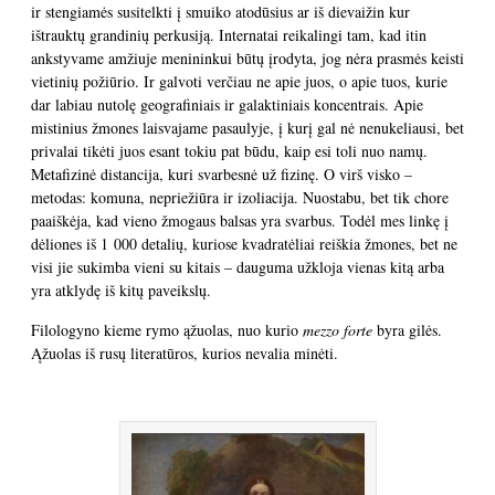
ir stengiamės susitelkti į smuiko atodūsius ar iš dievaižin kur
ištrauktų grandinių perkusiją. Internatai reikalingi tam, kad itin
ankstyvame amžiuje menininkui būtų įrodyta, jog nėra prasmės keisti
vietinių požiūrio. Ir galvoti verčiau ne apie juos, o apie tuos, kurie
dar labiau nutolę geografiniais ir galaktiniais koncentrais. Apie
mistinius žmones laisvajame pasaulyje, į kurį gal nė nenukeliausi, bet
privalai tikėti juos esant tokiu pat būdu, kaip esi toli nuo namų.
Metafizinė distancija, kuri svarbesnė už fizinę. O virš visko –
metodas: komuna, nepriežiūra ir izoliacija. Nuostabu, bet tik chore
paaiškėja, kad vieno žmogaus balsas yra svarbus. Todėl mes linkę į
dėliones iš 1 000 detalių, kuriose kvadratėliai reiškia žmones, bet ne
visi jie sukimba vieni su kitais – dauguma užkloja vienas kitą arba
yra atklydę iš kitų paveikslų.
Filologyno kieme rymo ąžuolas, nuo kurio
mezzo
forte
byra gilės.
Ąžuolas iš rusų literatūros, kurios nevalia minėti.