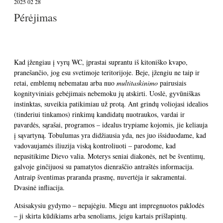
2025 02 28
Pérėjimas
Kad įžengiau į vyrų WC, įprastai suprantu iš kitoniško kvapo,
pranešančio, jog esu svetimoje teritorijoje. Beje, įžengiu ne taip ir
retai, emblemų nebematau arba nuo
multitaskinimo
pairusiais
kognityviniais gebėjimais nebemoku jų atskirti. Uoslė, gyvūniškas
instinktas, suveikia patikimiau už protą. Ant grindų voliojasi idealios
(tinderiui tinkamos) rinkimų kandidatų nuotraukos, vardai ir
pavardės, sąrašai, programos – idealus trypiame kojomis, jie keliauja
į sąvartyną. Tobulumas yra didžiausia yda, nes juo išsiduodame, kad
vadovaujamės iliuzija viską kontroliuoti – parodome, kad
nepasitikime Dievo valia. Moterys seniai diakonės, net be šventimų,
galvoje ginčijuosi su pamatytos dienraščio antraštės informacija.
Antraip šventimas praranda prasmę, nuvertėja ir sakramentai.
Dvasinė infliacija.
Atsisakysiu gydymo – nepajėgiu. Miegu ant impregnuotos paklodės
– ji skirta kūdikiams arba senoliams, jeigu kartais prišlapintų.