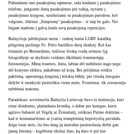
Pabundame nuo pasakojimų sapnuose, tada lendame į pasakojimus
telefone, jungiame žinių pasakojimus per radiją, nyrame į
pasakojimus knygose, susiduriame su pasakojimais parodose; kol
valgome, žiūrime „Simpsonų“ pasakojimus – ir taip be galo. Net
bėgant stadione į galvą lenda savų pasakojimų repeticijos.
Bažnyčioje jubiliejiniai metai – rudenį tuntai LGBT katalikų
piligrimų peržengs Šv. Petro bazilikos durų slenkstį. Kol kas
trinamės po Bernardinus, tuščiose freskų veidų ertmėse lyg
fotografijoje su skylėmis veidams iškišdami traumuotųjų
fizionomijas. Mūsų traumos, žinia, labiau dėl nulūžusio nago negu
dėl kratymo elektra, pakabinus už kojų. Bet pérėjimas reiškia
pakitimą, sąmoningą žengimą į kitokią būklę: per ritualą žmogaus
didybė ir menkystė pasireiškia vienu metu. Šventimai, tik ceremonija
nebūtinai matoma.
Paradoksas: sovietmečiu Bažnyčia Lietuvoje buvo ta institucija, kuri
rėmė disidentus, platindama kroniką, o dabar per kunigus, kurie
agitavo balsuoti už Vėgėlę ar Žemaitaitį, reiškiasi Putino doktrina –
kad ir šeimamaršizmo ar įvairių trampistinių beprotysčių pavidalu.
Jeigu rusai ateis, čia bus daug jų metodais pasiruošusių dirbti gan
jaunų žmonių – kagėbistai tiksliai žino, ką daro ir per kur