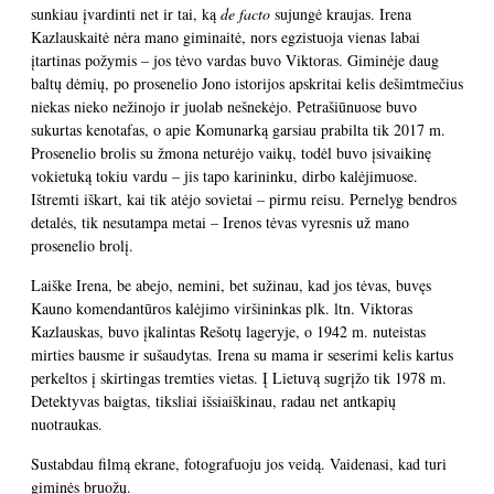
sunkiau įvardinti net ir tai, ką
de facto
sujungė kraujas. Irena
Kazlauskaitė nėra mano giminaitė, nors egzistuoja vienas labai
įtartinas požymis – jos tėvo vardas buvo Viktoras. Giminėje daug
baltų dėmių, po prosenelio Jono istorijos apskritai kelis dešimtmečius
niekas nieko nežinojo ir juolab nešnekėjo. Petrašiūnuose buvo
sukurtas kenotafas, o apie Komunarką garsiau prabilta tik 2017 m.
Prosenelio brolis su žmona neturėjo vaikų, todėl buvo įsivaikinę
vokietuką tokiu vardu – jis tapo karininku, dirbo kalėjimuose.
Ištremti iškart, kai tik atėjo sovietai – pirmu reisu. Pernelyg bendros
detalės, tik nesutampa metai – Irenos tėvas vyresnis už mano
prosenelio brolį.
Laiške Irena, be abejo, nemini, bet sužinau, kad jos tėvas, buvęs
Kauno komendantūros kalėjimo viršininkas plk. ltn. Viktoras
Kazlauskas, buvo įkalintas Rešotų lageryje, o 1942 m. nuteistas
mirties bausme ir sušaudytas. Irena su mama ir seserimi kelis kartus
perkeltos į skirtingas tremties vietas. Į Lietuvą sugrįžo tik 1978 m.
Detektyvas baigtas, tiksliai išsiaiškinau, radau net antkapių
nuotraukas.
Sustabdau filmą ekrane, fotografuoju jos veidą. Vaidenasi, kad turi
giminės bruožų.