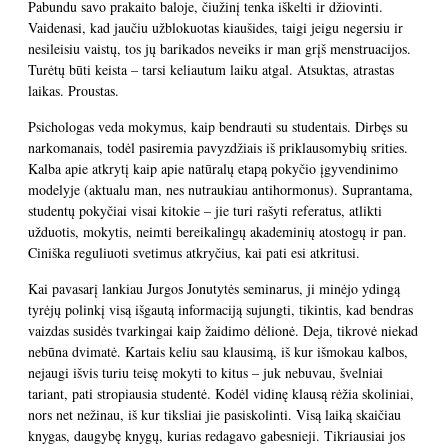
Pabundu savo prakaito baloje, čiužinį tenka iškelti ir džiovinti.
Vaidenasi, kad jaučiu užblokuotas kiaušides, taigi jeigu negersiu ir
nesileisiu vaistų, tos jų barikados neveiks ir man grįš menstruacijos.
Turėtų būti keista – tarsi keliautum laiku atgal. Atsuktas, atrastas
laikas. Proustas.
Psichologas veda mokymus, kaip bendrauti su studentais. Dirbęs su
narkomanais, todėl pasiremia pavyzdžiais iš priklausomybių srities.
Kalba apie atkrytį kaip apie natūralų etapą pokyčio įgyvendinimo
modelyje (aktualu man, nes nutraukiau antihormonus). Suprantama,
studentų pokyčiai visai kitokie – jie turi rašyti referatus, atlikti
užduotis, mokytis, neimti bereikalingų akademinių atostogų ir pan.
Ciniška reguliuoti svetimus atkryčius, kai pati esi atkritusi.
Kai pavasarį lankiau Jurgos Jonutytės seminarus, ji minėjo ydingą
tyrėjų polinkį visą išgautą informaciją sujungti, tikintis, kad bendras
vaizdas susidės tvarkingai kaip žaidimo dėlionė. Deja, tikrovė niekad
nebūna dvimatė. Kartais keliu sau klausimą, iš kur išmokau kalbos,
nejaugi išvis turiu teisę mokyti to kitus – juk nebuvau, švelniai
tariant, pati stropiausia studentė. Kodėl vidinę klausą rėžia skoliniai,
nors net nežinau, iš kur tiksliai jie pasiskolinti. Visą laiką skaičiau
knygas, daugybę knygų, kurias redagavo gabesnieji. Tikriausiai jos