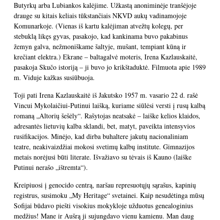
Butyrkų arba Lubiankos kalėjime. Užkastą anoniminėje tranšėjoje
drauge su kitais keliais tūkstančiais NKVD aukų vadinamojoje
Komunarkoje. (Vienas iš kartu kalėjiman atvežtų kolegų, per
stebuklą likęs gyvas, pasakojo, kad kankinama buvo pakabinus
žemyn galva, nežmoniškame šaltyje, mušant, tempiant kūną ir
krečiant elektra.) Ekrane – baltagalvė moteris, Irena Kazlauskaitė,
pasakoja Skučo istoriją – ji buvo jo krikštaduktė. Filmuota apie 1989
m. Viduje kažkas susiūbuoja.
Toji pati Irena Kazlauskaitė iš Jakutsko 1957 m. vasario 22 d. rašė
Vincui Mykolaičiui-Putinui laišką, kuriame siūlėsi versti į rusų kalbą
romaną „Altorių šešėly“. Rašytojas neatsakė – laiške kelios klaidos,
adresantės lietuvių kalba sklandi, bet, matyt, paveikta intensyvios
rusifikacijos. Minėjo, kad dirba buhaltere jakutų nacionaliniam
teatre, neakivaizdžiai mokosi svetimų kalbų institute. Gimnazijos
metais norėjusi būti literate. Išvažiavo su tėvais iš Kauno (laiške
Putinui nerašo „ištremta“).
Kreipiuosi į genocido centrą, naršau represuotųjų sąrašus, kapinių
registrus, susimoku „My Heritage“ svetainei. Kaip nesudėtinga mūsų
Sofijai būdavo piešti visokius mokykloje užduotus genealoginius
medžius! Mane ir Aušrą ji sujungdavo vienu kamienu. Man daug