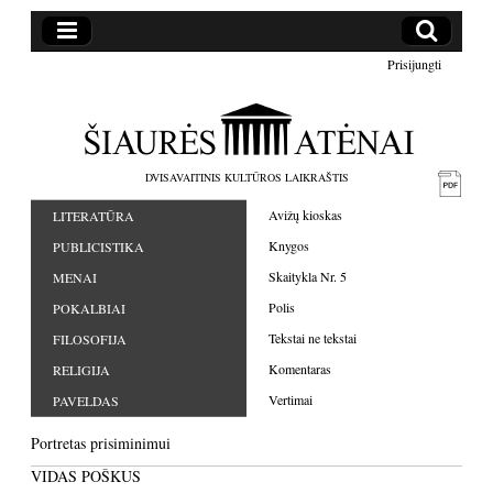
Prisijungti
DVISAVAITINIS KULTŪROS LAIKRAŠTIS
Avižų kioskas
LITERATŪRA
Knygos
PUBLICISTIKA
Skaitykla Nr. 5
MENAI
Polis
POKALBIAI
Tekstai ne tekstai
FILOSOFIJA
Komentaras
RELIGIJA
Vertimai
PAVELDAS
Portretas prisiminimui
VIDAS POŠKUS