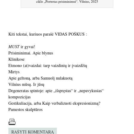
ciklo „Portretas prisiminimui“. Vilnius, 2025
Kiti tekstai, kuriuos parašė VIDAS POŠKUS :
MUST
ir gyvai!
Prisiminimai. Apie blynus
Klinikose
Etmono (at)vaizdai: tarp vaizdinių ir įvaizdžių
Mirtys
Apie geltoną, arba Samuolį nulakuotą
Vilnius mūsų. Ir jūsų
Degeneratas spintoje: apie „išspręstas“ ir „nepavykusias“
kompozicijas
Gestikuliacija, arba Kaip verbalizuoti ekspresionizmą?
Pamestos skulptūros
RAŠYTI KOMENTARĄ