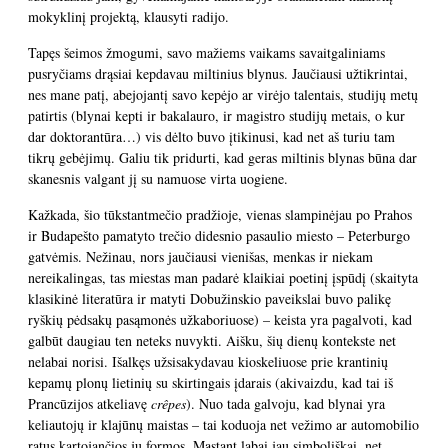
mokyklinį projektą, klausyti radijo.
Tapęs šeimos žmogumi, savo mažiems vaikams savaitgaliniams
pusryčiams drąsiai kepdavau miltinius blynus. Jaučiausi užtikrintai,
nes mane patį, abejojantį savo kepėjo ar virėjo talentais, studijų metų
patirtis (blynai kepti ir bakalauro, ir magistro studijų metais, o kur
dar doktorantūra…) vis dėlto buvo įtikinusi, kad net aš turiu tam
tikrų gebėjimų. Galiu tik pridurti, kad geras miltinis blynas būna dar
skanesnis valgant jį su namuose virta uogiene.
Kažkada, šio tūkstantmečio pradžioje, vienas slampinėjau po Prahos
ir Budapešto pamatyto trečio didesnio pasaulio miesto – Peterburgo
gatvėmis. Nežinau, nors jaučiausi vienišas, menkas ir niekam
nereikalingas, tas miestas man padarė klaikiai poetinį įspūdį (skaityta
klasikinė literatūra ir matyti Dobužinskio paveikslai buvo palikę
ryškių pėdsakų pasąmonės užkaboriuose) – keista yra pagalvoti, kad
galbūt daugiau ten neteks nuvykti. Aišku, šių dienų kontekste net
nelabai norisi. Išalkęs užsisakydavau kioskeliuose prie krantinių
kepamų plonų lietinių su skirtingais įdarais (akivaizdu, kad tai iš
Prancūzijos atkeliavę
crêpes
). Nuo tada galvoju, kad blynai yra
keliautojų ir klajūnų maistas – tai koduoja net vežimo ar automobilio
ratus kartojančios jų formos. Mąstant labai jau simboliškai, net