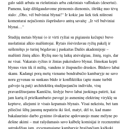
galo saldi arbata su riešutiniais arba cukriniais vafliukais (desertui).
Pamenu, kaip džiūgaudavome pirmomis dienomis, ištrūkę nuo tėvų
stalo: „Oho, vėl bulviniai blynai!“ Ir kokie jau šiek tiek niūresni
komentarai nejučiomis išsprūsdavo antrą savaitę: „Ir vėl bulviniai
blynai…“
Studijų metais blynai (o ir virti ryžiai su pigiausiu kečupu) buvo
nuolatiniai alkio malšintojai. Rytais išsivirdavau ryžių pakelį ir
sušlemštęs jo turinį bėgdavau į paskaitas Dailės akademijoje –
malšinti žinių alkio. Ryžių nuo tų laikų atsivalgiau, žinių, regis, dar
ne visai. Vakarais ryžius ir žinias pakeisdavo blynai. Išmokau kepti
blynus vien tik iš miltų, vandens ir žiupsnelio druskos. Būdavo labai
skanu. Kadangi porą metų viename bendrabučio kambaryje ne savo
noru gyvenau su sunkaus būdo ir konfliktišku (apie mane turbūt
galvojo tą patį) architektūrą studijuojančiu individu, visų
pravardžiuojamu Kamščiu, širdyje buvo labai juokinga patirti, kai
jam kartą iš prieškambario pavogė jo asmeninę elektrinę viryklę su
keptuve, aliejumi ir visais kepamais blynais. Visai nekeista, bet tam
piliečiui šiltų jausmų nepatiriu iki šiol, matyt, dėl to, kad mano
bakalaurinio darbo gynimo išvakarėse apdovanojo mane mėlyne po
dešine akimi – mat rašydamasis savo kalbelę komisijai ir recenzentui
sutrukdžiau jam, gyvenamajame kambaryje braižančiam kažkokį