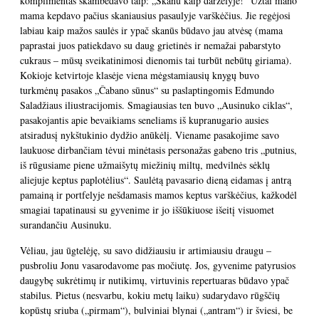
komplimentas skambėdavo taip: „Skanu kaip darželyje!“ Užtai mano
mama kepdavo pačius skaniausius pasaulyje varškėčius. Jie regėjosi
labiau kaip mažos saulės ir ypač skanūs būdavo jau atvėsę (mama
paprastai juos patiekdavo su daug grietinės ir nemažai pabarstyto
cukraus – mūsų sveikatinimosi dienomis tai turbūt nebūtų giriama).
Kokioje ketvirtoje klasėje viena mėgstamiausių knygų buvo
turkmėnų pasakos „Čabano sūnus“ su paslaptingomis Edmundo
Saladžiaus iliustracijomis. Smagiausias ten buvo „Ausinuko ciklas“,
pasakojantis apie bevaikiams seneliams iš kupranugario ausies
atsiradusį nykštukinio dydžio anūkėlį. Viename pasakojime savo
laukuose dirbančiam tėvui minėtasis personažas gabeno tris „putnius,
iš rūgusiame piene užmaišytų miežinių miltų, medvilnės sėklų
aliejuje keptus paplotėlius“. Saulėtą pavasario dieną eidamas į antrą
pamainą ir portfelyje nešdamasis mamos keptus varškėčius, kažkodėl
smagiai tapatinausi su gyvenime ir jo iššūkiuose išeitį visuomet
surandančiu Ausinuku.
Vėliau, jau ūgtelėję, su savo didžiausiu ir artimiausiu draugu –
pusbroliu Jonu vasarodavome pas močiutę. Jos, gyvenime patyrusios
daugybę sukrėtimų ir nutikimų, virtuvinis repertuaras būdavo ypač
stabilus. Pietus (nesvarbu, kokiu metų laiku) sudarydavo rūgščių
kopūstų sriuba („pirmam“), bulviniai blynai („antram“) ir šviesi, be