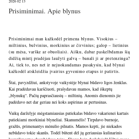
2026 02 13
Prisiminimai. Apie blynus
Prisiminimai man kažkodėl primena blynus. Visokius –
miltinius, bulvinius, morkinius ar čirvinius; galop – lietinius
(su mėsa, varške ar obuoliais). Aišku, dabar paskelbdamas šią
didžią mintį pradėjau laužyti galvą – banali ji ar pretenzinga?
Ai, tiek to, nes net ir nejuokaudamas pasakysiu, kad blynai
kažkodėl atskleidžia įvairius gyvenimo etapus ir patirtis.
Štai, pavyzdžiui, ankstyvoje vaikystėje blynai būdavo ligos ženklas.
Kai pradėdavau karščiuoti, prašydavau mamos, kad iškeptų
„blynukų“. Pačių paprasčiausių – miltinių. Anomis dienomis jie
padėdavo net dar geriau nei koks aspirinas ar pertusinas.
Vaikų darželyje mėgstamiausias patiekalas būdavo vakarienei kartais
patiekiami morkiniai blyneliai. Skanumėlis! Tirpdavo burnoje,
gražūs, primenantys mėnulio pilnatis. Mamos kepti, jie niekados
nebūdavo tokie skanūs. Todėl būtent dėl jų geriausias kulinarinis