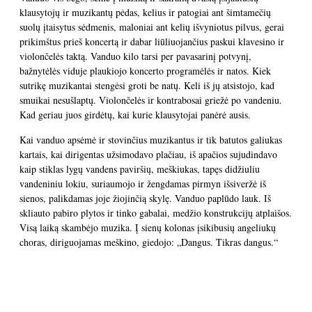
klausytojų ir muzikantų pėdas, kelius ir patogiai ant šimtamečių
suolų įtaisytus sėdmenis, maloniai ant kelių išvyniotus pilvus, gerai
prikimštus prieš koncertą ir dabar liūliuojančius paskui klavesino ir
violončelės taktą. Vanduo kilo tarsi per pavasarinį potvynį,
bažnytėlės viduje plaukiojo koncerto programėlės ir natos. Kiek
sutrikę muzikantai stengėsi groti be natų. Keli iš jų atsistojo, kad
smuikai nesušlaptų. Violončelės ir kontrabosai griežė po vandeniu.
Kad geriau juos girdėtų, kai kurie klausytojai panėrė ausis.
Kai vanduo apsėmė ir stovinčius muzikantus ir tik batutos galiukas
kartais, kai dirigentas užsimodavo plačiau, iš apačios sujudindavo
kaip stiklas lygų vandens paviršių, meškiukas, tapęs didžiuliu
vandeniniu lokiu, suriaumojo ir žengdamas pirmyn išsiveržė iš
sienos, palikdamas joje žiojinčią skylę. Vanduo paplūdo lauk. Iš
skliauto pabiro plytos ir tinko gabalai, medžio konstrukcijų atplaišos.
Visą laiką skambėjo muzika. Į sienų kolonas įsikibusių angeliukų
choras, diriguojamas meškino, giedojo: „Dangus. Tikras dangus.“