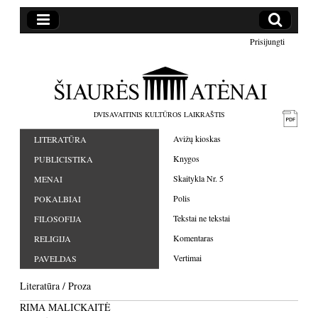
Prisijungti
DVISAVAITINIS KULTŪROS LAIKRAŠTIS
Avižų kioskas
LITERATŪRA
Knygos
PUBLICISTIKA
Skaitykla Nr. 5
MENAI
Polis
POKALBIAI
Tekstai ne tekstai
FILOSOFIJA
Komentaras
RELIGIJA
Vertimai
PAVELDAS
Literatūra
/
Proza
RIMA MALICKAITĖ