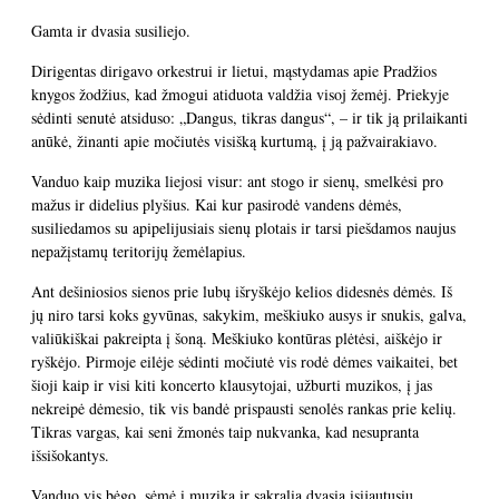
Gamta ir dvasia susiliejo.
Dirigentas dirigavo orkestrui ir lietui, mąstydamas apie Pradžios
knygos žodžius, kad žmogui atiduota valdžia visoj žemėj. Priekyje
sėdinti senutė atsiduso: „Dangus, tikras dangus“, – ir tik ją prilaikanti
anūkė, žinanti apie močiutės visišką kurtumą, į ją pažvairakiavo.
Vanduo kaip muzika liejosi visur: ant stogo ir sienų, smelkėsi pro
mažus ir didelius plyšius. Kai kur pasirodė vandens dėmės,
susiliedamos su apipelijusiais sienų plotais ir tarsi piešdamos naujus
nepažįstamų teritorijų žemėlapius.
Ant dešiniosios sienos prie lubų išryškėjo kelios didesnės dėmės. Iš
jų niro tarsi koks gyvūnas, sakykim, meškiuko ausys ir snukis, galva,
valiūkiškai pakreipta į šoną. Meškiuko kontūras plėtėsi, aiškėjo ir
ryškėjo. Pirmoje eilėje sėdinti močiutė vis rodė dėmes vaikaitei, bet
šioji kaip ir visi kiti koncerto klausytojai, užburti muzikos, į jas
nekreipė dėmesio, tik vis bandė prispausti senolės rankas prie kelių.
Tikras vargas, kai seni žmonės taip nukvanka, kad nesupranta
išsišokantys.
Vanduo vis bėgo, sėmė į muziką ir sakralią dvasią įsijautusių