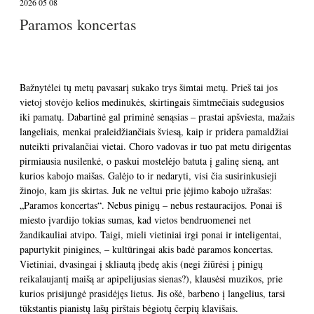
2026 05 08
Paramos koncertas
Bažnytėlei tų metų pavasarį sukako trys šimtai metų. Prieš tai jos
vietoj stovėjo kelios medinukės, skirtingais šimtmečiais sudegusios
iki pamatų. Dabartinė gal priminė senąsias – prastai apšviesta, mažais
langeliais, menkai praleidžiančiais šviesą, kaip ir pridera pamaldžiai
nuteikti privalančiai vietai. Choro vadovas ir tuo pat metu dirigentas
pirmiausia nusilenkė, o paskui mostelėjo batuta į galinę sieną, ant
kurios kabojo maišas. Galėjo to ir nedaryti, visi čia susirinkusieji
žinojo, kam jis skirtas. Juk ne veltui prie įėjimo kabojo užrašas:
„Paramos koncertas“. Nebus pinigų – nebus restauracijos. Ponai iš
miesto įvardijo tokias sumas, kad vietos bendruomenei net
žandikauliai atvipo. Taigi, mieli vietiniai irgi ponai ir inteligentai,
papurtykit pinigines, – kultūringai akis badė paramos koncertas.
Vietiniai, dvasingai į skliautą įbedę akis (negi žiūrėsi į pinigų
reikalaujantį maišą ar apipelijusias sienas?), klausėsi muzikos, prie
kurios prisijungė prasidėjęs lietus. Jis ošė, barbeno į langelius, tarsi
tūkstantis pianistų lašų pirštais bėgiotų čerpių klavišais.