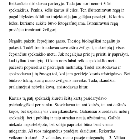
Retkarčiais dirbdavau parteryje. Tada jau nori nenori žiūri
spektaklius. Penkis, šešis kartus iš eilės. Ten išsitreniravau regą ir
pagal blykstės sklidimo trajektoriją jau galėjau pasakyti, iš kurios
ložės, kuriame aukšte buvo fotografuojama. Ištreniravusi regą
pradėjau treniruoti žvilgsnį.
Negaliu pakelti čepsėjimo garso. Tiesiog biologiškai negaliu jo
pakęsti. Todėl treniruodavau savo aštrų žvilgsnį, nukreiptą į visus
čepsinčius spektaklio metu. Juk negalėjau prie jų prieiti ir paprašyti,
kad tyliau kramtytų. O kam nors labai reikia spektaklio metu
pačežėti popierėliu ir pačiulpėti mėtinuką. Todėl atsistodavau ir
spoksodavau į tą žmogų tol, kol jam gerklėje kąsnis užstrigdavo. Bet
būdavo tokių, kurių mano žvilgsnis neveikė. Tada, skaudžiai
pralaimėjusi nebylią kovą, atsistodavau kitur.
Kartais tą patį spektaklį žiūrėti šeštą kartą pasidarydavo
psichologiškai per sunku. Stovėdavau tai ant kairės, tai ant dešinės
kojos, bet užpakalį vis vien įskausdavo. Galiausiai žiūrėdavau nebe į
spektaklį, bet į publiką ir taip atradau naują užsiėmimą. Galbūt
niekada nepastebėjote, bet salėje paprastai būna bent vienas
miegantis. Aš tuos miegančius pradėjau skaičiuoti. Rekordas:
veiksmo trukmė – 2 valandos, mano pusėje miegančių – 3. Vėliau