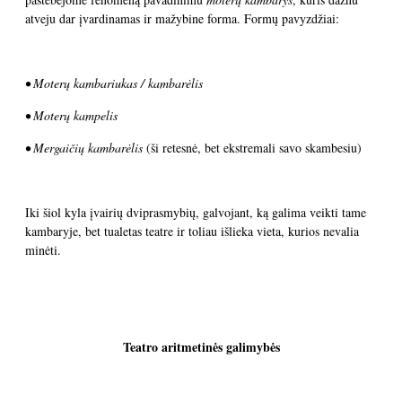
atveju dar įvardinamas ir mažybine forma. Formų pavyzdžiai:
•
Moterų kambariukas / kambarėlis
• Moterų kampelis
• Mergaičių kambarėlis
(ši retesnė, bet ekstremali savo skambesiu)
Iki šiol kyla įvairių dviprasmybių, galvojant, ką galima veikti tame
kambaryje, bet tualetas teatre ir toliau išlieka vieta, kurios nevalia
minėti.
Teatro aritmetinės galimybės