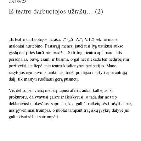
2023 06 23
Iš teatro darbuotojos užrašų… (2)
„Iš teatro darbuotojos užrašų…“ („Š. A.“, V.12) sėkmė mane
maloniai nustebino. Pastarąjį mėnesį jaučiausi lyg užtikusi aukso
gyslą dar prieš karštinės pradžią. Skirtingų teatrų aptarnaujantis
personalas, buvę, esami ir būsimi, o gal net niekada ten nedirbę itin
pozityviai atsiliepė apie teatro kasdienybės peripetijas. Mano
rašytojos ego buvo patenkintas, todėl pradėjau mąstyti apie antrąją
dalį, tik mąstyti ruošiausi gerą pusmetį.
Vis dėlto, per vieną mėnesį tapusi aferos auka, kalbėjusi su
prokuroru, dalyvavusi gaisre ir išsiskyrusi, o tada dar ne taip
deklaravusi mokesčius, supratau, kad galbūt reikėtų sėsti rašyti dabar,
nes gyvenimas trumpas, o nuolat tampant tragiškų įvykių dalyve jis
gali akivaizdžiai sutrumpėti.