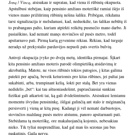
Joną
/
Vincą
, atsisukau ir supratau, kad viena iš rūbinių okupuota.
Apstulbusi stebėjau, kaip pensinio amžiaus moteriškė ramiai išėjo iš
vienos mano prižiūrimų rūbinių nešina šaliku. Pribėgau, rėkdama
tarsi signalizacija ir melsdamasi, kad, neduokdie, tas šalikas nebūtų iš
to prabangaus palto, kuriam atpirkti reikėtų pusmečio mano darbo. Ji
pasiaiškino, kad nematė manęs stovinčios už pusės metro, todėl
apsitarnavo pati. Pirmą kartą gyvenime rėkiau. Rėkiau, kad turguje
neradęs už prekystalio pardavėjos nepuoli pats svertis bulvių.
Antroji okupacija įvyko po dvejų metų, identiška pirmajai. Šįkart
kita pensinio amžiaus moteris parodė olimpietišką atsidavimą ir
akrobatiką. Matote, ne visos rūbinės tokios patogios, į kitas galima
patekti per apačią, beveik keturiomis pro kitas rūbines, jei paltai jau
sukabinti, arba, trumpinant kelią, šokti per stalą. Bet yra vienas
nedidelis „bet“: kai tau aštuoniasdešimt, paprasčiausiai sunkiau
fiziškai gali atkartoti tai, ką gali dvidešimtmetis. Atsisukusi lemiamu
momentu išvydau pensininkę, išilgai gulinčią ant stalo ir mėginančią
persisverti į vieną ar kitą pusę. Kadangi ji vėl nematė darbuotojos,
stovinčios maždaug pusės metro atstumu, panoro apsitarnauti pati.
Stebėdama tą moteriškę, ore makaluojančią kojomis, nebesakiau
nieko. Tik tyliai nusprendžiau, kad gal man šis sezonas jau bus
paskutinis. Gaila nervų.