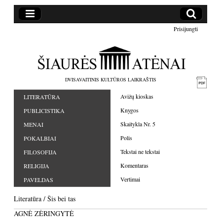
Prisijungti
DVISAVAITINIS KULTŪROS LAIKRAŠTIS
Avižų kioskas
LITERATŪRA
Knygos
PUBLICISTIKA
Skaitykla Nr. 5
MENAI
Polis
POKALBIAI
Tekstai ne tekstai
FILOSOFIJA
Komentaras
RELIGIJA
Vertimai
PAVELDAS
Literatūra
/
Šis bei tas
AGNĖ ZĖRINGYTĖ