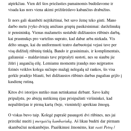
atpirkčiau. Vien dėl šios priežasties pamainomis budėdavome ir
visada kas nors viena akimi prižiūrėdavo kabančius drabužius.
Ir nors gali skambėti neįtikėtinai, bet savo žemę teko ginti. Mano
darbo metu įvyko dviejų amžiaus grupių pasikėsinimai: darželinukų
ir pensininkų. Vienas mažametis sustabdė didžiausios rūbinės darbą,
kai prasmukęs pro vartelius suprato, kad dabar arba niekada. Vis
dėlto smagu, kai du uniformuoti teatro darbuotojai vejasi tave per
visą didžiulį rūbinių tinklą. Bando ir grasinimais, ir komplimentais,
galiausiai – maldavimais tave priprašyti sustoti, nes su siaubu jie
žiūri į augančią eilę. Lemiamu momentu įraudęs nuo neįprastos
fizinės veiklos kolega sučiupo mažąjį nelegalą už rankos, šis visa
gerkle pradėjo bliauti, bet didžiausios rūbinės darbas pagaliau grįžo į
kasdienę rutiną.
Kitos dvi istorijos nutiko man netinkamai dirbant. Savo kaltę
pripažįstu, po abiejų nutikimų ėjau prisipažinti viršininkei, kad
nepažiūrėjau ir pirmą kartą (beje, vienintelį) aprėkiau žmogų.
O viskas buvo taip. Kolegė paprašė pasaugoti dvi rūbines, nes jai
prireikė nueiti į
mergaičių
kambariuką
. Aš likau budėti dar pirmam
skambučiui neskambėjus. Paaiškinusi žmonėms, kur
rasti
Petrą
/