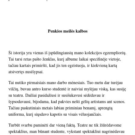
Penkios meilės kalbos
Ši istorija yra vienas iš įspūdingiausių mano kolekcijos egzempliorių.
Tai tarsi retas pašto ženklas, kurį albume laikai specifinėje vietoje,
tačiau kartais primiršti, kad jis ten egzistuoja, ir kiekvieną kartą
atsivertęs nusišypsai.
Tai nutiko pirmaisiais mano darbo mėnesiais. Tuo metu dar turėjau
vilčių, buvau antro kurso studentė ir naiviai mylėjau viską, kas susiję
su teatru. Dailiai pasidažiusi ir susišukavusi sėdėdavau ir
šypsodavausi, bijodama, kad pakvies nešti gėlių artistams ant scenos.
Tačiau paskutiniais metais labiau priminiau benamį, aprengtą
uniforma, kurį siųsdavo kapotis su visais vėluojančiais.
Turbūt svarbu paminėti dar vieną faktą. Teatre ne tik žiūrėdavome
spektaklius, man būnant studente, vykstant spektakliui nagrinėdavau