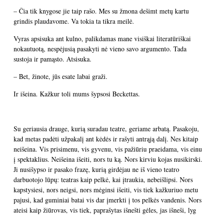
– Čia tik knygose jie taip rašo. Mes su žmona dešimt metų kartu
grindis plaudavome. Va tokia ta tikra meilė.
Vyras apsisuka ant kulno, palikdamas mane visiškai literatūriškai
nokautuotą, nespėjusią pasakyti nė vieno savo argumento. Tada
sustoja ir pamąsto. Atsisuka.
– Bet, žinote, jūs esate labai graži.
Ir išeina. Kažkur toli mums šypsosi Beckettas.
Su geriausia drauge, kurią suradau teatre, geriame arbatą. Pasakoju,
kad metas padėti užpakalį ant kėdės ir rašyti antrąją dalį. Nes kitaip
neišeina. Vis prisimenu, vis gyvenu, vis pažiūriu praeidama, vis einu
į spektaklius. Neišeina išeiti, nors tu ką. Nors kirviu kojas nusikirski.
Ji nusišypso ir pasako frazę, kurią girdėjau ne iš vieno teatro
darbuotojo lūpų: teatras kaip pelkė, kai įtraukia, nebeišlipsi. Nors
kapstysiesi, nors neigsi, nors mėginsi išeiti, vis tiek kažkuriuo metu
pajusi, kad guminiai batai vis dar įmerkti į tos pelkės vandenis. Nors
ateisi kaip žiūrovas, vis tiek, paprašytas išnešti gėles, jas išneši, lyg