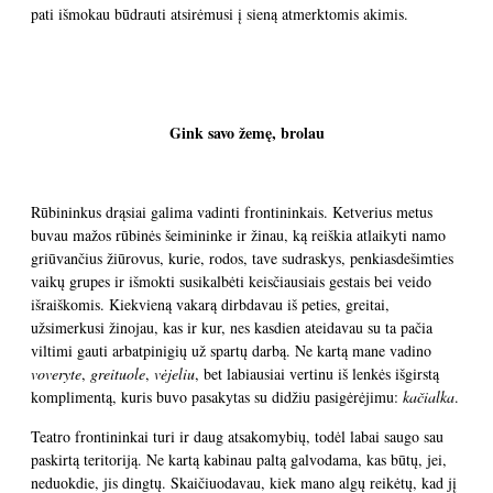
pati išmokau būdrauti atsirėmusi į sieną atmerktomis akimis.
Gink savo žemę, brolau
Rūbininkus drąsiai galima vadinti frontininkais. Ketverius metus
buvau mažos rūbinės šeimininke ir žinau, ką reiškia atlaikyti namo
griūvančius žiūrovus, kurie, rodos, tave sudraskys, penkiasdešimties
vaikų grupes ir išmokti susikalbėti keisčiausiais gestais bei veido
išraiškomis. Kiekvieną vakarą dirbdavau iš peties, greitai,
užsimerkusi žinojau, kas ir kur, nes kasdien ateidavau su ta pačia
viltimi gauti arbatpinigių už spartų darbą. Ne kartą mane vadino
voveryte
,
greituole
,
vėjeliu
, bet labiausiai vertinu iš lenkės išgirstą
komplimentą, kuris buvo pasakytas su didžiu pasigėrėjimu:
kačialka
.
Teatro frontininkai turi ir daug atsakomybių, todėl labai saugo sau
paskirtą teritoriją. Ne kartą kabinau paltą galvodama, kas būtų, jei,
neduokdie, jis dingtų. Skaičiuodavau, kiek mano algų reikėtų, kad jį