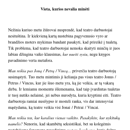
Vieta, kurios nevalia minėti
Nežinia kuriuo metu žiūrovai nusprendė, kad teatro darbuotojai
nesituština. Ir kiekvieną kartą nustebina pagyvenusio vyro ar
brandžios moters mykimas bandant pasakyti, kad prireikė į tualetą.
Tik problema, kad teatro darbuotojai nemoka skaityti minčių ir juos
labiau džiugina vaiko klausimas,
kur nueiti sysiu
, negu knygos
pavadinimo verta metafora.
Man reikia pas Joną / Petrą / Vincą…
priverčia teatro darbuotoją
susimąstyti. Tuo metu mintimis ji keliauja pas visus teatro Jonus /
Petrus / Vincus, kur jie šiuo metu yra, ką jie veikia, ar tą vakarą
dirba. Ir lemiamu momentu išlemenama, kad taip įvardintas tualetas
ir tuoj nutiks nelaimė, jei nebus nurodyta, kuria kryptimi eiti. Teatro
darbuotoja ramiai nusišypso ir mosteli ranka, vis dar intensyviai
mąstydama, ką teatre veikia visi Jonai / Petrai / Vincai.
Man reikia ten, kur karalius vienas vaikšto. Pasakykite, kur nykštukų
namelis?
Nenoriu, kad skambėtų seksistiškai, bet su kolegėmis
pastebėjome fenomeną pavadinimu
moterų kambarys
, kuris dažnu