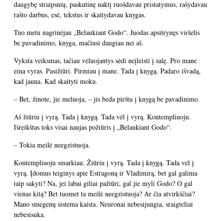
daugybę straipsnių, paskutinę naktį ruošdavau pristatymus, rašydavau
rašto darbus, esė, tekstus ir skaitydavau knygas.
Tuo metu nagrinėjau „Belaukiant Godo“. Juodas apsitrynęs viršelis
be pavadinimo, knyga, mačiusi daugiau nei aš.
Vyksta veiksmas, tačiau vėluojantys sėdi neįleisti į salę. Pro mane
eina vyras. Pasižiūri. Pirmiau į mane. Tada į knygą. Padaro išvadą,
kad jauna. Kad skaityti moku.
– Bet, žinote, jie meluoja, – jis beda pirštu į knygą be pavadinimo.
Aš žiūriu į vyrą. Tada į knygą. Tada vėl į vyrą. Kontempliuoju.
Išreikštas toks visai naujas požiūris į „Belaukiant Godo“.
– Tokia meilė neegzistuoja.
Kontempliuoju smarkiau. Žiūriu į vyrą. Tada į knygą. Tada vėl į
vyrą. Įdomus teiginys apie Estragoną ir Vladimirą, bet gal galima
taip sakyti? Na, jei labai giliai pažiūri, gal jie myli Godo? O gal
vienas kitą? Bet tuomet ta meilė neegzistuoja? Ar čia atvirkščiai?
Mano smegenų sistema kaista. Neuronai nebesijungia, sraigteliai
nebesisuka.