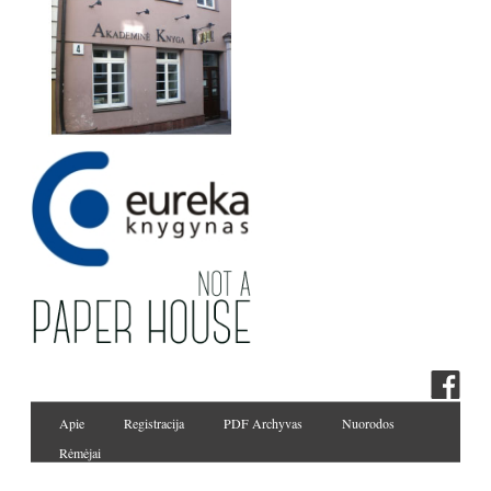
Apie
Registracija
PDF Archyvas
Nuorodos
Rėmėjai