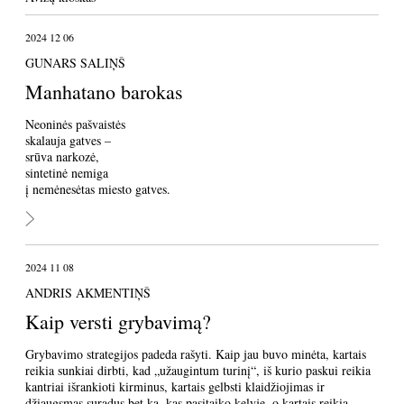
2024 12 06
GUNARS SALIŅŠ
Manhatano barokas
Neoninės pašvaistės
skalauja gatves –
srūva narkozė,
sintetinė nemiga
į nemėnesėtas miesto gatves.
2024 11 08
ANDRIS AKMENTIŅŠ
Kaip versti grybavimą?
Grybavimo strategijos padeda rašyti. Kaip jau buvo minėta, kartais
reikia sunkiai dirbti, kad „užaugintum turinį“, iš kurio paskui reikia
kantriai išrankioti kirminus, kartais gelbsti klaidžiojimas ir
džiaugsmas suradus bet ką, kas pasitaiko kelyje, o kartais reikia